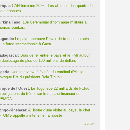
rique:
CAN féminine 2026 - Les affiches des quarts de
nale connues
urkina Faso:
10e Cérémonial d'hommage militaire à
homas Sankara
uganda:
Le pays approuve l'envoi de troupes au sein
 la force internationale à Gaza
adagascar:
Bras de fer entre le pays et le FMI autour
 déblocage de plus de 180 millions de dollars
geria:
Une interview télévisée du cardinal d'Abuja
ovoque l'ire du président Bola Tinubu
rique de l'Ouest:
Le Togo lève 22 milliards de FCFA
 obligations du trésor sur le marché financier de
'UEMOA
ongo-Kinshasa:
A l'issue d'une visite au pays, le chef
 l'OMS appelle à intensifier la riposte
suite
»