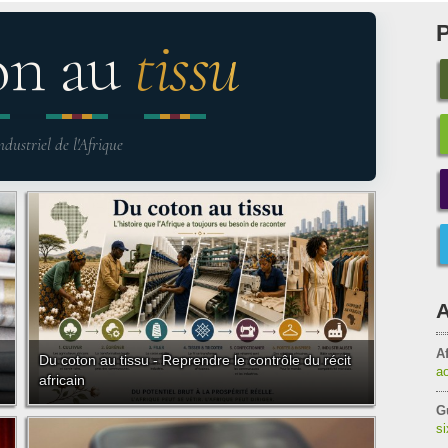
on au
tissu
ndustriel de l'Afrique
A
Af
Du coton au tissu - Reprendre le contrôle du récit
a
africain
G
s