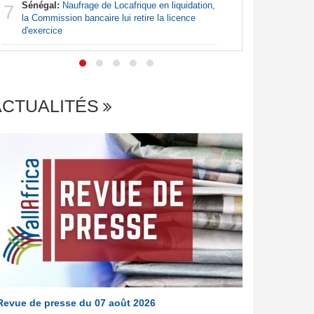
Sénégal:
Naufrage de Locafrique en liquidation,
7
Afrique:
la Commission bancaire lui retire la licence
7
francopho
d'exercice
ACTUALITÉS
Revue de presse du 07 août 2026