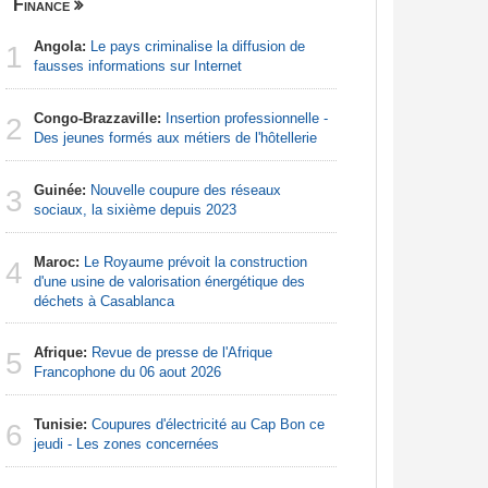
Finance
Nigeria
Angola:
Le pays criminalise la diffusion de
Afrique:
1
1
fausses informations sur Internet
francopho
Congo-Brazzaville:
Insertion professionnelle -
Nigeria:
2
2
Des jeunes formés aux métiers de l'hôtellerie
d'Abuja p
Guinée:
Nouvelle coupure des réseaux
Afrique:
3
3
sociaux, la sixième depuis 2023
Francoph
Maroc:
Le Royaume prévoit la construction
Afrique:
4
4
d'une usine de valorisation énergétique des
visent un 
déchets à Casablanca
Marocain
Afrique:
Revue de presse de l'Afrique
Nigeria:
5
5
Francophone du 06 aout 2026
naît de la
à travers 
Tunisie:
Coupures d'électricité au Cap Bon ce
6
Afrique:
jeudi - Les zones concernées
6
Zambie rej