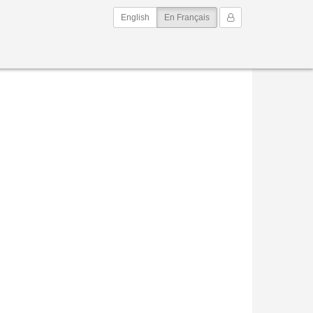
(current)
Mon Compte
English
En Français