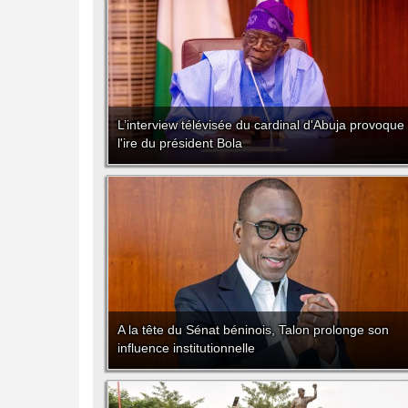
L’interview télévisée du cardinal d'Abuja provoque
l'ire du président Bola
A la tête du Sénat béninois, Talon prolonge son
influence institutionnelle