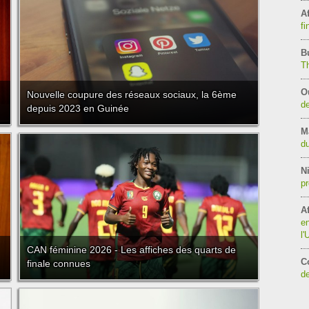
Af
fi
B
T
O
Nouvelle coupure des réseaux sociaux, la 6ème
de
depuis 2023 en Guinée
M
du
Ni
pr
Af
en
l
CAN féminine 2026 - Les affiches des quarts de
C
finale connues
de