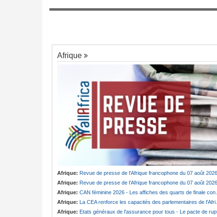
Cameroun:
Cabale ou vérité ? Badjeck 
7
ngée de Biya - Le
des poursuites en France et au pays
au invisible
Afrique
Afrique:
Revue de presse de l'Afrique francophone du 07 août 202
Afrique:
Revue de presse de l'Afrique francophone du 07 août 202
Afrique:
CAN féminine 2026 - Les affiches des quarts de finale connues
Afrique:
La CEA renforce les capacités des parlementaires de l'Afrique de l'Est
Afrique:
Etats généraux de l'assurance pour tous - Le pacte de ruptur