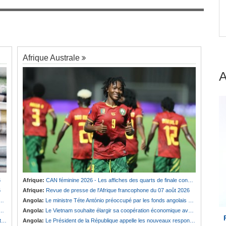
engage
Afrique:
Revue de presse de l'Afrique
7
francophone du 07 août 2026
Afrique Australe
6
Afrique:
CAN féminine 2026 - Les affiches des quarts de finale connues
6
Afrique:
Revue de presse de l'Afrique francophone du 07 août 2026
Angola:
Le ministre Téte António préoccupé par les fonds angolais bloqués en Suisse
Angola:
Le Vietnam souhaite élargir sa coopération économique avec le pays
e
Angola:
Le Président de la République appelle les nouveaux responsables à renforcer l'action de l'Exécutif