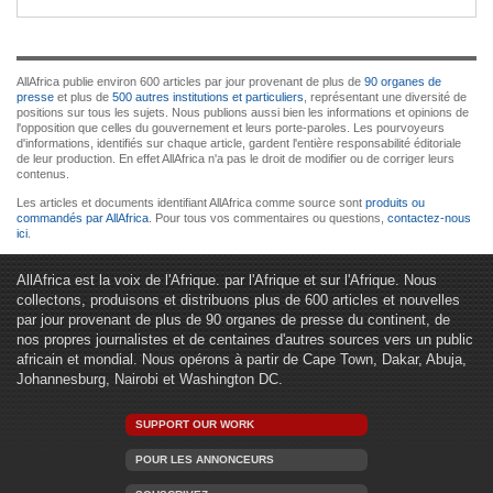
AllAfrica publie environ 600 articles par jour provenant de plus de
90 organes de
presse
et plus de
500 autres institutions et particuliers
, représentant une diversité de
positions sur tous les sujets. Nous publions aussi bien les informations et opinions de
l'opposition que celles du gouvernement et leurs porte-paroles. Les pourvoyeurs
d'informations, identifiés sur chaque article, gardent l'entière responsabilité éditoriale
de leur production. En effet AllAfrica n'a pas le droit de modifier ou de corriger leurs
contenus.
Les articles et documents identifiant AllAfrica comme source sont
produits ou
commandés par AllAfrica
. Pour tous vos commentaires ou questions,
contactez-nous
ici
.
AllAfrica est la voix de l'Afrique. par l'Afrique et sur l'Afrique. Nous
collectons, produisons et distribuons plus de 600 articles et nouvelles
par jour provenant de plus de 90 organes de presse du continent, de
nos propres journalistes et de centaines d'autres sources vers un public
africain et mondial. Nous opérons à partir de Cape Town, Dakar, Abuja,
Johannesburg, Nairobi et Washington DC.
SUPPORT OUR WORK
POUR LES ANNONCEURS