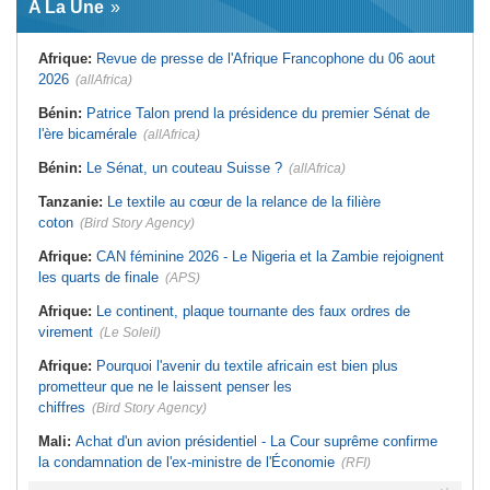
A La Une
virement
Laribi relance la coopération
policière contre le narcotrafic
Mali:
Achat d'un avion présidentiel -
La Cour suprême confirme la
Tunisie:
Au pays - 6 morts et 18
Afrique:
Revue de presse de l'Afrique Francophone du 06 aout
condamnation de l'ex-ministre de
blessés dans un grave accident de
l'Économie
la route
2026
(allAfrica)
Guinée:
Le pays demande à la
Tunisie:
Une maison entièrement
France la restitution du crâne de
calcinée à Moknine après le
Bénin:
Patrice Talon prend la présidence du premier Sénat de
Bokar Biro et de trois de ses
rétablissement du courant
l'ère bicamérale
proches
(allAfrica)
Afrique:
Ligue des Champions de la
Bénin:
Le nouveau Sénat élit son
CAF - L'Espérance exemptée au
Bénin:
Le Sénat, un couteau Suisse ?
(allAfrica)
premier président
premier tour, le Club Africain hérite
du Djoliba AC
Cote d'Ivoire:
Protection de
Tanzanie:
Le textile au cœur de la relance de la filière
l'environnement - La Roots Wild
Tunisie:
Crise sanitaire au pays -
Foundation distinguée au Grand Prix
L'OMS alerte sur une hausse
coton
(Bird Story Agency)
Nelson Mandela
incontrôlable d'Ebola
Afrique:
CAN féminine 2026 - Le Nigeria et la Zambie rejoignent
les quarts de finale
(APS)
Afrique:
Le continent, plaque tournante des faux ordres de
virement
(Le Soleil)
Afrique:
Pourquoi l'avenir du textile africain est bien plus
prometteur que ne le laissent penser les
chiffres
(Bird Story Agency)
Mali:
Achat d'un avion présidentiel - La Cour suprême confirme
la condamnation de l'ex-ministre de l'Économie
(RFI)