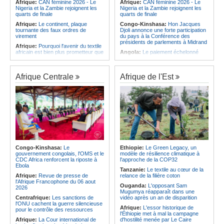
Afrique:
CAN féminine 2026 - Le
Afrique:
CAN féminine 2026 - Le
Nigeria et la Zambie rejoignent les
Nigeria et la Zambie rejoignent les
quarts de finale
quarts de finale
Afrique:
Le continent, plaque
Congo-Kinshasa:
Hon Jacques
tournante des faux ordres de
Djoli annonce une forte participation
virement
du pays à la Conférence des
présidents de parlements à Midrand
Afrique:
Pourquoi l'avenir du textile
africain est bien plus prometteur que
Angola:
Le paiement échelonné
ne le laissent penser les chiffres
des services touristiques démarre
ce jeudi
Afrique:
L'essor historique de
l'Éthiopie met à mal la campagne
Angola:
Jiu-jitsu - Le pays
Afrique Centrale
Afrique de l'Est
d'hostilité menée par Le Caire
décroche une troisième médaille à
Abou Dabi
Afrique:
La Cour international de
justice fixe le calendrier de la
Afrique:
Ju-Jitsu - La délégation
procédure engagée par la RDC
angolaise reçue par l'ambassadeur
contre le Rwanda
d'Angola aux Émirats arabes unis
Afrique:
Ligue des Champions de la
Angola:
Une expédition automobile
CAF - L'Espérance exemptée au
favorise le tourisme à Humpata
premier tour, le Club Africain hérite
Angola:
La WAS-AC souhaite
du Djoliba AC
collaborer avec le pays pour
Afrique:
Un consortium européen
stimuler l'aquaculture
Congo-Kinshasa:
Le
Ethiopie:
Le Green Legacy, un
développe un modèle de production
gouvernement congolais, l'OMS et le
modèle de résilience climatique à
Afrique:
Un groupe parlementaire
novateur pour les ingrédients
CDC Africa renforcent la riposte à
l'approche de la COP32
se penche sur le rôle des femmes
pharmaceutiques actifs, une
Ebola
dans l'interaction avec les
Tanzanie:
Le textile au cœur de la
opportunité pour le pays
communautés
Afrique:
Revue de presse de
relance de la filière coton
Afrique:
Épidémie d'Ebola - Le
l'Afrique Francophone du 06 aout
Ouganda:
L'opposant Sam
gouvernement renforce la riposte
2026
Mugumya réapparaît dans une
avec l'appui de l'OMS et d'Africa
Centrafrique:
Les sanctions de
vidéo après un an de disparition
CDC
l'ONU cachent la guerre silencieuse
Afrique:
L'essor historique de
pour le contrôle des ressources
l'Éthiopie met à mal la campagne
Afrique:
La Cour international de
d'hostilité menée par Le Caire