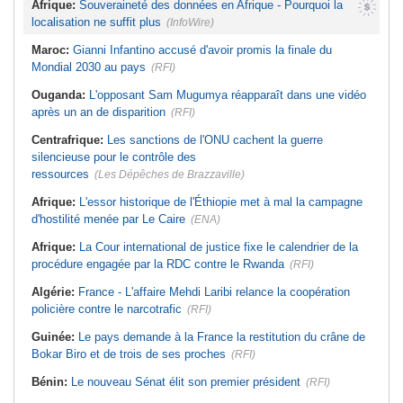
Afrique:
Souveraineté des données en Afrique - Pourquoi la
localisation ne suffit plus
(InfoWire)
Maroc:
Gianni Infantino accusé d'avoir promis la finale du
Mondial 2030 au pays
(RFI)
Ouganda:
L'opposant Sam Mugumya réapparaît dans une vidéo
après un an de disparition
(RFI)
Centrafrique:
Les sanctions de l'ONU cachent la guerre
silencieuse pour le contrôle des
ressources
(Les Dépêches de Brazzaville)
Afrique:
L'essor historique de l'Éthiopie met à mal la campagne
d'hostilité menée par Le Caire
(ENA)
Afrique:
La Cour international de justice fixe le calendrier de la
procédure engagée par la RDC contre le Rwanda
(RFI)
Algérie:
France - L'affaire Mehdi Laribi relance la coopération
policière contre le narcotrafic
(RFI)
Guinée:
Le pays demande à la France la restitution du crâne de
Bokar Biro et de trois de ses proches
(RFI)
Bénin:
Le nouveau Sénat élit son premier président
(RFI)