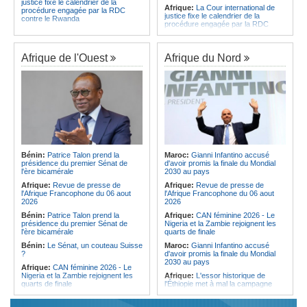
justice fixe le calendrier de la
Afrique:
La Cour international de
procédure engagée par la RDC
justice fixe le calendrier de la
contre le Rwanda
procédure engagée par la RDC
Gabon:
Quand une tribune redonne
contre le Rwanda
espoir - Le témoignage bouleversant
Ethiopie:
Addis-Abeba - L'église
du Dr Alphonse Louma Eyougha
d'Afrique lance officiellement son
Afrique de l'Ouest
Afrique du Nord
Congo-Kinshasa:
Plan stratégique
'cheminement' vers la grande
triennal 2026-2028 - L'IGF place la
Assemblée de 2028
digitalisation au coeur des réformes
Afrique de l'Est:
Le pari du régime
!
érythréen - Pousser le Tigray vers
Congo-Kinshasa:
RDC - Félix
une zone tampon dans le cadre
Tshisekedi place le CEFOCK au
d'une nouvelle guerre par
coeur de bataille de l'appropriation
procuration
du Génocost !
Ethiopie:
Le Premier ministre Abiy
Congo-Kinshasa:
Matadi - Le
inaugure le nouveau terminal de
Kongo Central lance la campagne
l'aéroport international de Bahir Dar
Bénin:
Patrice Talon prend la
Maroc:
Gianni Infantino accusé
de sensibilisation au deuxième
Afrique:
La Croix-Rouge
présidence du premier Sénat de
d'avoir promis la finale du Mondial
Recensement général de la
éthiopienne appelle à une
l'ère bicamérale
2030 au pays
population et de l'habitat
mobilisation accrue des ressources
Afrique:
Revue de presse de
Afrique:
Revue de presse de
Congo-Kinshasa:
Le VPM Shabani
locales en Afrique
l'Afrique Francophone du 06 aout
l'Afrique Francophone du 06 aout
remet aux organisations politiques la
Afrique de l'Est:
Le vrai visage de
2026
2026
directive ministérielle de l'année
l'Égypte - Exploiter la région par tous
politique 2026
Bénin:
Patrice Talon prend la
Afrique:
CAN féminine 2026 - Le
les moyens, entraver la coopération
présidence du premier Sénat de
Nigeria et la Zambie rejoignent les
Congo-Kinshasa:
Gratien de
équitable par tous les moyens
l'ère bicamérale
quarts de finale
Saint-Nicolas Iracan - « Je ne
soutiendrai jamais un dialogue
Bénin:
Le Sénat, un couteau Suisse
Maroc:
Gianni Infantino accusé
destiné au partage du pouvoir ou à
?
d'avoir promis la finale du Mondial
la légitimation des groupes armés »
2030 au pays
Afrique:
CAN féminine 2026 - Le
Nigeria et la Zambie rejoignent les
Afrique:
L'essor historique de
quarts de finale
l'Éthiopie met à mal la campagne
d'hostilité menée par Le Caire
Afrique:
Le continent, plaque
tournante des faux ordres de
Algérie:
France - L'affaire Mehdi