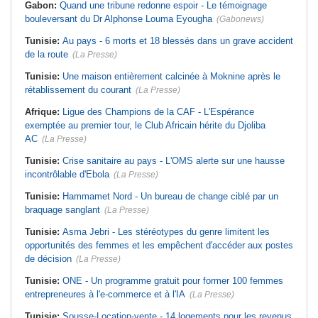
Gabon:
Quand une tribune redonne espoir - Le témoignage
bouleversant du Dr Alphonse Louma Eyougha
(Gabonews)
Tunisie:
Au pays - 6 morts et 18 blessés dans un grave accident
de la route
(La Presse)
Tunisie:
Une maison entièrement calcinée à Moknine après le
rétablissement du courant
(La Presse)
Afrique:
Ligue des Champions de la CAF - L'Espérance
exemptée au premier tour, le Club Africain hérite du Djoliba
AC
(La Presse)
Tunisie:
Crise sanitaire au pays - L'OMS alerte sur une hausse
incontrôlable d'Ebola
(La Presse)
Tunisie:
Hammamet Nord - Un bureau de change ciblé par un
braquage sanglant
(La Presse)
Tunisie:
Asma Jebri - Les stéréotypes du genre limitent les
opportunités des femmes et les empêchent d'accéder aux postes
de décision
(La Presse)
Tunisie:
ONE - Un programme gratuit pour former 100 femmes
entrepreneures à l'e-commerce et à l'IA
(La Presse)
Tunisie:
Sousse-Location-vente - 14 logements pour les revenus