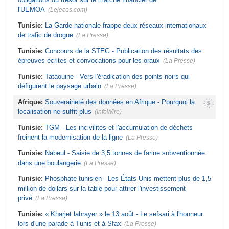
l'UEMOA
(Lejecos.com)
Tunisie:
La Garde nationale frappe deux réseaux internationaux
de trafic de drogue
(La Presse)
Tunisie:
Concours de la STEG - Publication des résultats des
épreuves écrites et convocations pour les oraux
(La Presse)
Tunisie:
Tataouine - Vers l'éradication des points noirs qui
défigurent le paysage urbain
(La Presse)
Afrique:
Souveraineté des données en Afrique - Pourquoi la
localisation ne suffit plus
(InfoWire)
Tunisie:
TGM - Les incivilités et l'accumulation de déchets
freinent la modernisation de la ligne
(La Presse)
Tunisie:
Nabeul - Saisie de 3,5 tonnes de farine subventionnée
dans une boulangerie
(La Presse)
Tunisie:
Phosphate tunisien - Les États-Unis mettent plus de 1,5
million de dollars sur la table pour attirer l'investissement
privé
(La Presse)
Tunisie:
« Kharjet lahrayer » le 13 août - Le sefsari à l'honneur
lors d'une parade à Tunis et à Sfax
(La Presse)