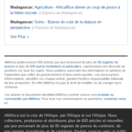
Madagascar:
Agriculture - AfricaRice donne un coup de pouce à
la filière rizicole
(L'Express de Madagascar)
Madagascar:
Soins - Baisse du coût de la dialyse en
perspective
(L'Express de Madagascar)
Voir Plus »
AllAfrica publie environ 600 articles par jour provenant de plus de
90 organes de
presse
et plus de
500 autres institutions et particuliers
, représentant une diversité de
positions sur tous les sujets. Nous publions aussi bien les informations et opinions de
l'opposition que celles du gouvernement et leurs porte-paroles. Les pourvoyeurs
d'informations, identifiés sur chaque article, gardent l'entière responsabilité éditoriale
de leur production. En effet AllAfrica n'a pas le droit de modifier ou de corriger leurs
contenus.
Les articles et documents identifiant AllAfrica comme source sont
produits ou
commandés par AllAfrica
. Pour tous vos commentaires ou questions,
contactez-nous
ici
.
AllAfrica est la voix de l'Afrique. par l'Afrique et sur l'Afrique. Nous
collectons, produisons et distribuons plus de 600 articles et nouvelles
par jour provenant de plus de 90 organes de presse du continent, de
nos propres journalistes et de centaines d'autres sources vers un public