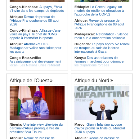
Afrique:
Le roman-photo de la
les services rendus à la Patrie
phase de groupes de la
Congo-Kinshasa:
Au pays, Ebola
Ethiopie:
Le Green Legacy, un
Angola:
Le président de
TotalEnergies CAF Coupe d'Afrique
s'invite dans les camps de déplacés
modèle de résilience climatique à
l'Assemblée nationale en mission
Féminine, Maroc 2026
l'approche de la COP32
d'évaluation de l'activité
Afrique:
Revue de presse de
Afrique:
Présentation du Groupe
parlementaire de Lunda-Sul
l'Afrique Francophone du 08 aout
Afrique:
Revue de presse de
d'Étude Technique (TSG) de la
2026
l'Afrique Francophone du 08 aout
TotalEnergies CAF Coupe d'Afrique
2026
Congo-Kinshasa:
A l'issue d'une
des Nations Féminine, Maroc 2026
visite au pays, le chef de l'OMS
Madagascar:
Refondation - Silence
appelle à intensifier la riposte
radio sur la concertation nationale
Afrique:
Afrobasket U18 -
Ouganda:
Le pays approuve l'envoi
Madagascar valide son ticket pour
de troupes au sein de la force
les quarts
internationale à Gaza
Congo-Brazzaville:
Kenya:
Des associations de
Assainissement et développement
femmes marchent pour dénoncer
local - Les Nations unies réitèrent
les disparitions forcées
leur soutien au pays
Madagascar:
Danse - La création
Angola:
Le pays a achevé 89 % du
chorégraphique rassemble ses
déminage des 911 zones minées
adeptes
Afrique de l'Ouest
Afrique du Nord
Angola:
Des élèves angolais
Madagascar:
Média - Mort subite
remportent plus de 50 médailles aux
de Sitraka Rakotobe
Olympiades de mathématiques en
Madagascar:
Les reins solides
Angleterre
Madagascar:
Vol à la tire - Un
Angola:
Petro qualifié pour les
groupe de six femmes se retrouve
demi-finales du championnat
en prison
national féminin
Madagascar:
Athlétisme - 100
Angola:
Baisse des cas de
mètres - Junior Tsiravay et Zo
tuberculose au premier semestre
Rakotonary co-champions
dans la province de Cunene
Nigeria:
Une interview télévisée du
Maroc:
Gianni Infantino accusé
cardinal d'Abuja provoque l'ire du
d'avoir promis la finale du Mondial
Angola:
Le pétrole brut Brent
président Bola Tinubu
2030 au pays
s'échange en territoire positif
Afrique:
Revue de presse de
Afrique:
Revue de presse de