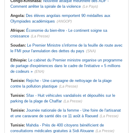
Congo-Kinshasa:
Nouvelle attaque meurtrière des ADF -
Comment arrêter la spirale de la violence
(Le Pays)
Angola:
Des élèves angolais remportent 90 médailles aux
Olympiades académiques
(ANGOP)
Afrique:
Économie du bien-être - Le continent soigne sa
croissance
(La Presse)
Soudan:
Le Premier Ministre s'informe de la feuille de route avec
le FMI pour l'annulation des dettes du pays
(SNA)
Ethiopie:
Le cabinet du Premier ministre organise un programme
de partage d'expériences dans le cadre de l'initiative « 5 millions
de codeurs »
(ENA)
Tunisie:
Rejiche - Une campagne de nettoyage de la plage
contre la pollution plastique
(La Presse)
Tunisie:
Sfax - Huit véhicules vandalisés et dépouillés sur le
parking de la plage de Chaffar
(La Presse)
Tunisie:
Journée nationale de la femme - Une foire de l'artisanat
et une caravane de santé dès ce 11 août à Raoued
(La Presse)
Tunisie:
Mahdia - Près de 400 citoyens bénéficient de
consultations médicales gratuites à Sidi Alouane
(La Presse)