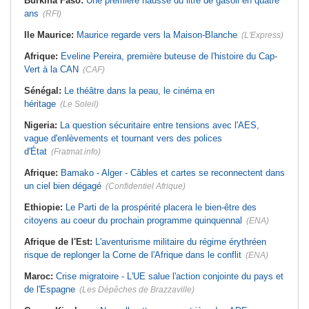
Burkina Faso:
Une première hausse du litre de gasoil en quatre
ans
(RFI)
Ile Maurice:
Maurice regarde vers la Maison-Blanche
(L'Express)
Afrique:
Eveline Pereira, première buteuse de l'histoire du Cap-
Vert à la CAN
(CAF)
Sénégal:
Le théâtre dans la peau, le cinéma en
héritage
(Le Soleil)
Nigeria:
La question sécuritaire entre tensions avec l'AES,
vague d'enlèvements et tournant vers des polices
d'État
(Fratmat.info)
Afrique:
Bamako - Alger - Câbles et cartes se reconnectent dans
un ciel bien dégagé
(Confidentiel Afrique)
Ethiopie:
Le Parti de la prospérité placera le bien-être des
citoyens au coeur du prochain programme quinquennal
(ENA)
Afrique de l'Est:
L'aventurisme militaire du régime érythréen
risque de replonger la Corne de l'Afrique dans le conflit
(ENA)
Maroc:
Crise migratoire - L'UE salue l'action conjointe du pays et
de l'Espagne
(Les Dépêches de Brazzaville)