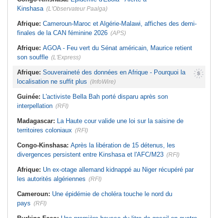
Kinshasa
(L'Observateur Paalga)
Afrique:
Cameroun-Maroc et Algérie-Malawi, affiches des demi-
finales de la CAN féminine 2026
(APS)
Afrique:
AGOA - Feu vert du Sénat américain, Maurice retient
son souffle
(L'Express)
Afrique:
Souveraineté des données en Afrique - Pourquoi la
localisation ne suffit plus
(InfoWire)
Guinée:
L'activiste Bella Bah porté disparu après son
interpellation
(RFI)
Madagascar:
La Haute cour valide une loi sur la saisine de
territoires coloniaux
(RFI)
Congo-Kinshasa:
Après la libération de 15 détenus, les
divergences persistent entre Kinshasa et l'AFC/M23
(RFI)
Afrique:
Un ex-otage allemand kidnappé au Niger récupéré par
les autorités algériennes
(RFI)
Cameroun:
Une épidémie de choléra touche le nord du
pays
(RFI)