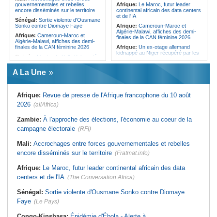
gouvernementales et rebelles
Afrique:
Le Maroc, futur leader
famille, le rêve d'un champion
encore disséminés sur le territoire
continental africain des data centers
et de l'IA
Sénégal:
Sortie violente d'Ousmane
Sonko contre Diomaye Faye
Afrique:
Cameroun-Maroc et
Algérie-Malawi, affiches des demi-
Afrique:
Cameroun-Maroc et
finales de la CAN féminine 2026
Algérie-Malawi, affiches des demi-
finales de la CAN féminine 2026
Afrique:
Un ex-otage allemand
kidnappé au Niger récupéré par les
Guinée:
L'activiste Bella Bah porté
autorités algériennes
disparu après son interpellation
Afrique:
Bamako - Alger - Câbles et
A La Une
Afrique:
Un ex-otage allemand
cartes se reconnectent dans un ciel
kidnappé au Niger récupéré par les
bien dégagé
autorités algériennes
Maroc:
Crise migratoire - L'UE
Cameroun:
Une épidémie de
Afrique:
Revue de presse de l'Afrique francophone du 10 août
salue l'action conjointe du pays et de
choléra touche le nord du pays
l'Espagne
2026
(allAfrica)
Burkina Faso:
Une première
Afrique:
Économie du bien-être - Le
hausse du litre de gasoil en quatre
continent soigne sa croissance
Zambie:
À l'approche des élections, l'économie au coeur de la
ans
Tunisie:
Rejiche - Une campagne
campagne électorale
(RFI)
Afrique:
Eveline Pereira, première
de nettoyage de la plage contre la
buteuse de l'histoire du Cap-Vert à la
pollution plastique
CAN
Mali:
Accrochages entre forces gouvernementales et rebelles
Tunisie:
Sfax - Huit véhicules
encore disséminés sur le territoire
(Fratmat.info)
vandalisés et dépouillés sur le
parking de la plage de Chaffar
Afrique:
Le Maroc, futur leader continental africain des data
centers et de l'IA
(The Conversation Africa)
Sénégal:
Sortie violente d'Ousmane Sonko contre Diomaye
Faye
(Le Pays)
Congo-Kinshasa:
Épidémie d'Ébola - Alerte à