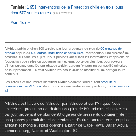
Tunisie:
1 951 interventions de la Protection civile en trois jours,
dont 577 sur les routes
(La Presse)
Voir Plus »
AllAfrica publie environ 600 articles par jour provenant de plus de
90 organes de
presse
et plus de
500 autres institutions et particuliers
, représentant une diversité de
positions sur tous les sujets. Nous publions aussi bien les informations et opinions de
l'opposition que celles du gouvernement et leurs porte-paroles. Les pourvoyeurs
d'informations, identifiés sur chaque article, gardent l'entière responsabilité éditoriale
de leur production. En effet AllAfrica n'a pas le droit de modifier ou de corriger leurs
contenus.
Les articles et documents identifiant AllAfrica comme source sont
produits ou
commandés par AllAfrica
. Pour tous vos commentaires ou questions,
contactez-nous
ici
.
AllAfrica est la voix de l'Afrique. par l'Afrique et sur l'Afrique. Nous
collectons, produisons et distribuons plus de 600 articles et nouvelles
par jour provenant de plus de 90 organes de presse du continent, de
nos propres journalistes et de centaines d'autres sources vers un public
africain et mondial. Nous opérons à partir de Cape Town, Dakar, Abuja,
Johannesburg, Nairobi et Washington DC.