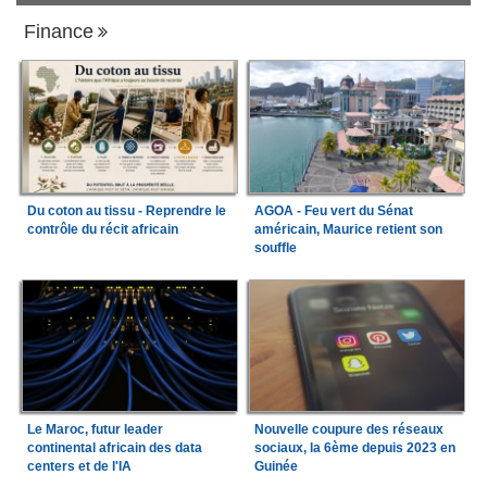
Finance
Du coton au tissu - Reprendre le
AGOA - Feu vert du Sénat
contrôle du récit africain
américain, Maurice retient son
souffle
Le Maroc, futur leader
Nouvelle coupure des réseaux
continental africain des data
sociaux, la 6ème depuis 2023 en
centers et de l'IA
Guinée