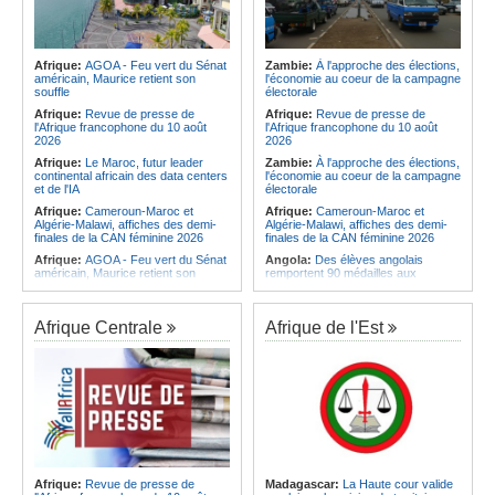
Afrique:
AGOA - Feu vert du Sénat
Zambie:
À l'approche des élections,
américain, Maurice retient son
l'économie au coeur de la campagne
souffle
électorale
Afrique:
Revue de presse de
Afrique:
Revue de presse de
l'Afrique francophone du 10 août
l'Afrique francophone du 10 août
2026
2026
Afrique:
Le Maroc, futur leader
Zambie:
À l'approche des élections,
continental africain des data centers
l'économie au coeur de la campagne
et de l'IA
électorale
Afrique:
Cameroun-Maroc et
Afrique:
Cameroun-Maroc et
Algérie-Malawi, affiches des demi-
Algérie-Malawi, affiches des demi-
finales de la CAN féminine 2026
finales de la CAN féminine 2026
Afrique:
AGOA - Feu vert du Sénat
Angola:
Des élèves angolais
américain, Maurice retient son
remportent 90 médailles aux
souffle
Olympiades académiques
Afrique:
Un ex-otage allemand
Afrique:
CAN féminine 2026 - Le
kidnappé au Niger récupéré par les
Cameroun et le Malawi réalisent
Afrique Centrale
Afrique de l'Est
autorités algériennes
l'exploit et rejoignent le dernier carré
Afrique:
Eveline Pereira, première
Afrique:
Le Ghana, l'Égypte, le
buteuse de l'histoire du Cap-Vert à la
Sénégal, le Maroc et l'Afrique du Sud
CAN
accueilleront plusieurs compétitions
de la CAF en 2026/27
Afrique:
Bamako - Alger - Câbles et
cartes se reconnectent dans un ciel
Angola:
Le Brent ouvre à 84,42
bien dégagé
$US
Afrique:
Économie du bien-être - Le
Angola:
« Factura Premiada'
continent soigne sa croissance
encourage la régularisation fiscale à
Huíla - AGT
Afrique:
Revue de presse de
Madagascar:
La Haute cour valide
Afrique:
CAN féminine 2026 - Le