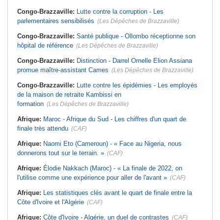
Congo-Brazzaville:
Lutte contre la corruption - Les
parlementaires sensibilisés
(Les Dépêches de Brazzaville)
Congo-Brazzaville:
Santé publique - Ollombo réceptionne son
hôpital de référence
(Les Dépêches de Brazzaville)
Congo-Brazzaville:
Distinction - Darrel Ornelle Elion Assiana
promue maître-assistant Cames
(Les Dépêches de Brazzaville)
Congo-Brazzaville:
Lutte contre les épidémies - Les employés
de la maison de retraite Kambissi en
formation
(Les Dépêches de Brazzaville)
Afrique:
Maroc - Afrique du Sud - Les chiffres d'un quart de
finale très attendu
(CAF)
Afrique:
Naomi Eto (Cameroun) - « Face au Nigeria, nous
donnerons tout sur le terrain. »
(CAF)
Afrique:
Élodie Nakkach (Maroc) - « La finale de 2022, on
l'utilise comme une expérience pour aller de l'avant »
(CAF)
Afrique:
Les statistiques clés avant le quart de finale entre la
Côte d'Ivoire et l'Algérie
(CAF)
Afrique:
Côte d'Ivoire - Algérie, un duel de contrastes
(CAF)