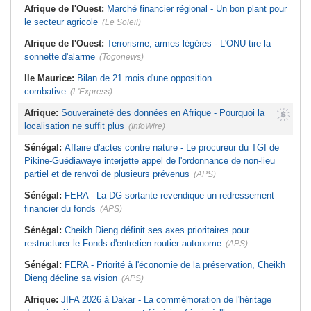
Afrique de l'Ouest:
Marché financier régional - Un bon plant pour
le secteur agricole
(Le Soleil)
Afrique de l'Ouest:
Terrorisme, armes légères - L'ONU tire la
sonnette d'alarme
(Togonews)
Ile Maurice:
Bilan de 21 mois d'une opposition
combative
(L'Express)
Afrique:
Souveraineté des données en Afrique - Pourquoi la
localisation ne suffit plus
(InfoWire)
Sénégal:
Affaire d'actes contre nature - Le procureur du TGI de
Pikine-Guédiawaye interjette appel de l'ordonnance de non-lieu
partiel et de renvoi de plusieurs prévenus
(APS)
Sénégal:
FERA - La DG sortante revendique un redressement
financier du fonds
(APS)
Sénégal:
Cheikh Dieng définit ses axes prioritaires pour
restructurer le Fonds d'entretien routier autonome
(APS)
Sénégal:
FERA - Priorité à l'économie de la préservation, Cheikh
Dieng décline sa vision
(APS)
Afrique:
JIFA 2026 à Dakar - La commémoration de l'héritage