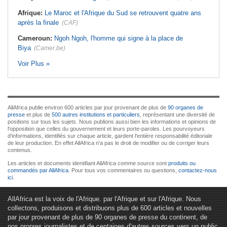
Afrique:
Le Maroc et l'Afrique du Sud se retrouvent quatre ans
après la finale
(CAF)
Cameroun:
Ngoh Ngoh, l'homme qui signe à la place de
Biya
(Camer.be)
Voir Plus »
AllAfrica publie environ 600 articles par jour provenant de plus de
90 organes de
presse
et plus de
500 autres institutions et particuliers
, représentant une diversité de
positions sur tous les sujets. Nous publions aussi bien les informations et opinions de
l'opposition que celles du gouvernement et leurs porte-paroles. Les pourvoyeurs
d'informations, identifiés sur chaque article, gardent l'entière responsabilité éditoriale
de leur production. En effet AllAfrica n'a pas le droit de modifier ou de corriger leurs
contenus.
Les articles et documents identifiant AllAfrica comme source sont
produits ou
commandés par AllAfrica
. Pour tous vos commentaires ou questions,
contactez-nous
ici
.
AllAfrica est la voix de l'Afrique. par l'Afrique et sur l'Afrique. Nous
collectons, produisons et distribuons plus de 600 articles et nouvelles
par jour provenant de plus de 90 organes de presse du continent, de
nos propres journalistes et de centaines d'autres sources vers un public