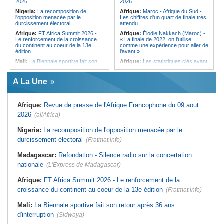
2026
2026
discret de Bel-Air face au vacarme
Nigeria:
La recomposition de
Afrique:
Maroc - Afrique du Sud -
de Port-Louis
l'opposition menacée par le
Les chiffres d'un quart de finale très
durcissement électoral
attendu
Afrique:
FT Africa Summit 2026 -
Afrique:
Élodie Nakkach (Maroc) -
Le renforcement de la croissance
« La finale de 2022, on l'utilise
du continent au coeur de la 13e
comme une expérience pour aller de
édition
l'avant »
Mali:
La Biennale sportive fait son
Afrique:
Les statistiques clés avant
retour après 36 ans d'interruption
le quart de finale entre la Côte
d'Ivoire et l'Algérie
Afrique de l'Ouest:
Marché
A La Une
financier régional - Un bon plant
Afrique:
Le Maroc et l'Afrique du
pour le secteur agricole
Sud se retrouvent quatre ans après
la finale
Afrique de l'Ouest:
Terrorisme,
Afrique:
Revue de presse de l'Afrique Francophone du 09 aout
armes légères - L'ONU tire la
Afrique:
Côte d'Ivoire - Algérie, un
sonnette d'alarme
duel de contrastes
2026
(allAfrica)
Sénégal:
FERA - La DG sortante
Afrique:
AfroBasket U18 - Le
revendique un redressement
Sénégal bat la Tunisie et prend le
Nigeria:
La recomposition de l'opposition menacée par le
financier du fonds
quart
durcissement électoral
(Fratmat.info)
Sénégal:
Affaire d'actes contre
Tunisie:
Enseignement supérieur -
nature - Le procureur du TGI de
Le pays lance son premier master
Madagascar:
Refondation - Silence radio sur la concertation
Pikine-Guédiawaye interjette appel
interconnecté « One Health »
de l'ordonnance de non-lieu partiel et
nationale
(L'Express de Madagascar)
Tunisie:
La CCI de Tunis lance le
de renvoi de plusieurs prévenus
pôle « SPEEDUP » pour propulser
Sénégal:
FERA - Priorité à
les startups à l'international
Afrique:
FT Africa Summit 2026 - Le renforcement de la
l'économie de la préservation,
croissance du continent au coeur de la 13e édition
Cheikh Dieng décline sa vision
(Fratmat.info)
Mali:
La Biennale sportive fait son retour après 36 ans
d'interruption
(Sidwaya)