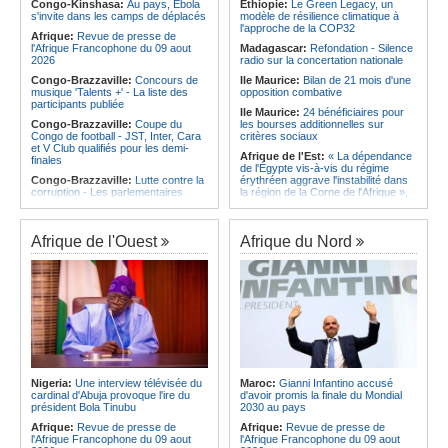
l'Amitié
Congo-Kinshasa:
Au pays, Ebola
Ethiopie:
Le Green Legacy, un
Afrique:
Le Maroc et l'Afrique du
s'invite dans les camps de déplacés
modèle de résilience climatique à
Angola:
Le MAT organise la
Sud se retrouvent quatre ans après
l'approche de la COP32
troisième édition de la Semaine du
Afrique:
Revue de presse de
la finale
développement local à Namibe
l'Afrique Francophone du 09 aout
Madagascar:
Refondation - Silence
Afrique:
Côte d'Ivoire - Algérie, un
2026
radio sur la concertation nationale
duel de contrastes
Congo-Brazzaville:
Concours de
Ile Maurice:
Bilan de 21 mois d'une
musique 'Talents +' - La liste des
opposition combative
participants publiée
Ile Maurice:
24 bénéficiaires pour
Congo-Brazzaville:
Coupe du
les bourses additionnelles sur
Congo de football - JST, Inter, Cara
critères sociaux
et V Club qualifiés pour les demi-
Afrique de l'Est:
« La dépendance
finales
de l'Égypte vis-à-vis du régime
Congo-Brazzaville:
Lutte contre la
érythréen aggrave l'instabilité dans
corruption - Les parlementaires
la région de la Corne de l'Afrique »,
sensibilisés
selon le RSADO
Congo-Brazzaville:
Santé publique
Ethiopie:
Le peuple oromo s'est
- Ollombo réceptionne son hôpital de
historiquement opposé à des
Afrique de l'Ouest
Afrique du Nord
référence
systèmes administratifs défaillants
Congo-Brazzaville:
Lutte contre
Ethiopie:
« Le renforcement des
les épidémies - Les employés de la
capacités de l'armée de l'air
maison de retraite Kambissi en
éthiopienne consolide la dissuasion
formation
nationale », déclare le commandant
en second
Congo-Brazzaville:
Distinction -
Darrel Ornelle Elion Assiana promue
Afrique de l'Est:
« Les dirigeants
maître-assistant Cames
érythréens font obstacle à la stabilité
et au développement de la région »,
Afrique:
Naomi Eto (Cameroun) - «
selon un professeur de l'université
Face au Nigeria, nous donnerons
Nigeria:
Une interview télévisée du
Maroc:
Gianni Infantino accusé
d'Uppsala
tout sur le terrain. »
cardinal d'Abuja provoque l'ire du
d'avoir promis la finale du Mondial
Ile Maurice:
Dharam Gokhool -
président Bola Tinubu
2030 au pays
Cameroun:
Ngoh Ngoh, l'homme
«Kan mo vinn prezidan mo pa okip
qui signe à la place de Biya
Afrique:
Revue de presse de
Afrique:
Revue de presse de
mo sekirite»
l'Afrique Francophone du 09 aout
l'Afrique Francophone du 09 aout
Ile Maurice:
Chetan Baboolall - Le