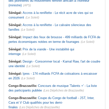
des pionnières du mouvement féminin africain à l'honneur
(ministre)
(APS)
Sénégal:
Accros à la reniflette - Le récit acre de vies qui se
consument
(Le Soleil)
Sénégal:
Accros à la reniflette - Le calvaire silencieux des
familles
(Le Soleil)
Sénégal:
Impact des feux de brousse - 499 milliards de FCFA de
pertes économiques notées en terme de fourrages
(Le Soleil)
Sénégal:
Prix de la viande - Une instabilité qui
interroge
(Le Soleil)
Sénégal:
Design - Consommer local - Kamal Raw, l'art de coudre
une identité
(Le Soleil)
Sénégal:
Ipres - 174 milliards FCFA de cotisations à encaisser
en 2026
(Le Soleil)
Congo-Brazzaville:
Concours de musique 'Talents +' - La liste
des participants publiée
(Les Dépêches de Brazzaville)
Congo-Brazzaville:
Coupe du Congo de football - JST, Inter,
Cara et V Club qualifiés pour les demi-
finales
(Les Dépêches de Brazzaville)