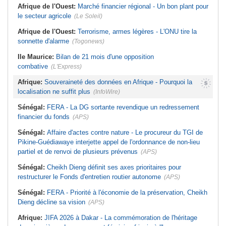
Afrique de l'Ouest:
Marché financier régional - Un bon plant pour
le secteur agricole
(Le Soleil)
Afrique de l'Ouest:
Terrorisme, armes légères - L'ONU tire la
sonnette d'alarme
(Togonews)
Ile Maurice:
Bilan de 21 mois d'une opposition
combative
(L'Express)
Afrique:
Souveraineté des données en Afrique - Pourquoi la
localisation ne suffit plus
(InfoWire)
Sénégal:
FERA - La DG sortante revendique un redressement
financier du fonds
(APS)
Sénégal:
Affaire d'actes contre nature - Le procureur du TGI de
Pikine-Guédiawaye interjette appel de l'ordonnance de non-lieu
partiel et de renvoi de plusieurs prévenus
(APS)
Sénégal:
Cheikh Dieng définit ses axes prioritaires pour
restructurer le Fonds d'entretien routier autonome
(APS)
Sénégal:
FERA - Priorité à l'économie de la préservation, Cheikh
Dieng décline sa vision
(APS)
Afrique:
JIFA 2026 à Dakar - La commémoration de l'héritage