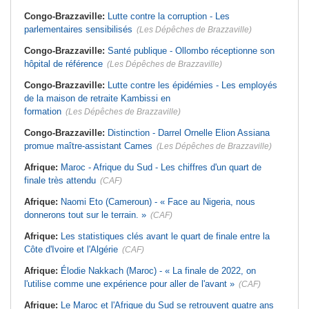
Congo-Brazzaville:
Lutte contre la corruption - Les
parlementaires sensibilisés
(Les Dépêches de Brazzaville)
Congo-Brazzaville:
Santé publique - Ollombo réceptionne son
hôpital de référence
(Les Dépêches de Brazzaville)
Congo-Brazzaville:
Lutte contre les épidémies - Les employés
de la maison de retraite Kambissi en
formation
(Les Dépêches de Brazzaville)
Congo-Brazzaville:
Distinction - Darrel Ornelle Elion Assiana
promue maître-assistant Cames
(Les Dépêches de Brazzaville)
Afrique:
Maroc - Afrique du Sud - Les chiffres d'un quart de
finale très attendu
(CAF)
Afrique:
Naomi Eto (Cameroun) - « Face au Nigeria, nous
donnerons tout sur le terrain. »
(CAF)
Afrique:
Les statistiques clés avant le quart de finale entre la
Côte d'Ivoire et l'Algérie
(CAF)
Afrique:
Élodie Nakkach (Maroc) - « La finale de 2022, on
l'utilise comme une expérience pour aller de l'avant »
(CAF)
Afrique:
Le Maroc et l'Afrique du Sud se retrouvent quatre ans