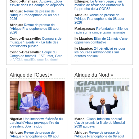
l'Amitié
Congo-Kinshasa:
Au pays, Ebola
Ethiopie:
Le Green Legacy, un
Afrique:
Les statistiques clés avant
s'invite dans les camps de déplacés
modèle de résilience climatique à
Angola:
Le MAT organise la
le quart de finale entre la Côte
l'approche de la COP32
troisième édition de la Semaine du
Afrique:
Revue de presse de
d'Ivoire et l'Algérie
développement local à Namibe
l'Afrique Francophone du 09 aout
Afrique:
Revue de presse de
Afrique:
Le Maroc et l'Afrique du
2026
l'Afrique Francophone du 08 aout
Sud se retrouvent quatre ans après
2026
Afrique:
Revue de presse de
la finale
l'Afrique Francophone du 08 aout
Madagascar:
Refondation - Silence
2026
radio sur la concertation nationale
Congo-Brazzaville:
Concours de
Ile Maurice:
Bilan de 21 mois d'une
musique 'Talents +' - La liste des
opposition combative
participants publiée
Ile Maurice:
24 bénéficiaires pour
Congo-Brazzaville:
Coupe du
les bourses additionnelles sur
Congo de football - JST, Inter, Cara
critères sociaux
et V Club qualifiés pour les demi-
Afrique de l'Est:
« La dépendance
finales
de l'Égypte vis-à-vis du régime
Congo-Brazzaville:
Lutte contre la
érythréen aggrave l'instabilité dans
corruption - Les parlementaires
la région de la Corne de l'Afrique »,
Afrique de l'Ouest
Afrique du Nord
sensibilisés
selon le RSADO
Congo-Brazzaville:
Santé publique
Ethiopie:
Le peuple oromo s'est
- Ollombo réceptionne son hôpital de
historiquement opposé à des
référence
systèmes administratifs défaillants
Congo-Brazzaville:
Lutte contre
Ethiopie:
« Le renforcement des
les épidémies - Les employés de la
capacités de l'armée de l'air
maison de retraite Kambissi en
éthiopienne consolide la dissuasion
formation
nationale », déclare le commandant
en second
Congo-Brazzaville:
Distinction -
Darrel Ornelle Elion Assiana promue
Afrique de l'Est:
« Les dirigeants
Nigeria:
Une interview télévisée du
Maroc:
Gianni Infantino accusé
maître-assistant Cames
érythréens font obstacle à la stabilité
cardinal d'Abuja provoque l'ire du
d'avoir promis la finale du Mondial
et au développement de la région »,
président Bola Tinubu
2030 au pays
Afrique:
Naomi Eto (Cameroun) - «
selon un professeur de l'université
Face au Nigeria, nous donnerons
Afrique:
Revue de presse de
Afrique:
Revue de presse de
d'Uppsala
tout sur le terrain. »
l'Afrique Francophone du 09 aout
l'Afrique Francophone du 09 aout
Ile Maurice:
Dharam Gokhool -