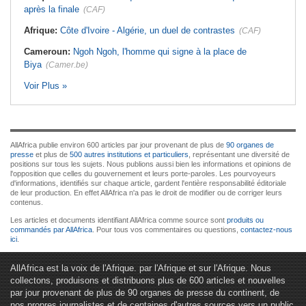
après la finale
(CAF)
Afrique:
Côte d'Ivoire - Algérie, un duel de contrastes
(CAF)
Cameroun:
Ngoh Ngoh, l'homme qui signe à la place de
Biya
(Camer.be)
Voir Plus »
AllAfrica publie environ 600 articles par jour provenant de plus de
90 organes de
presse
et plus de
500 autres institutions et particuliers
, représentant une diversité de
positions sur tous les sujets. Nous publions aussi bien les informations et opinions de
l'opposition que celles du gouvernement et leurs porte-paroles. Les pourvoyeurs
d'informations, identifiés sur chaque article, gardent l'entière responsabilité éditoriale
de leur production. En effet AllAfrica n'a pas le droit de modifier ou de corriger leurs
contenus.
Les articles et documents identifiant AllAfrica comme source sont
produits ou
commandés par AllAfrica
. Pour tous vos commentaires ou questions,
contactez-nous
ici
.
AllAfrica est la voix de l'Afrique. par l'Afrique et sur l'Afrique. Nous
collectons, produisons et distribuons plus de 600 articles et nouvelles
par jour provenant de plus de 90 organes de presse du continent, de
nos propres journalistes et de centaines d'autres sources vers un public