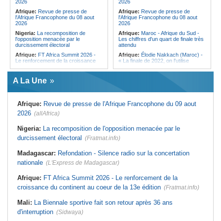
2026
2026
«Kan mo vinn prezidan mo pa okip
Afrique:
Revue de presse de
Afrique:
Revue de presse de
mo sekirite»
l'Afrique Francophone du 08 aout
l'Afrique Francophone du 08 aout
2026
2026
Nigeria:
La recomposition de
Afrique:
Maroc - Afrique du Sud -
l'opposition menacée par le
Les chiffres d'un quart de finale très
durcissement électoral
attendu
Afrique:
FT Africa Summit 2026 -
Afrique:
Élodie Nakkach (Maroc) -
Le renforcement de la croissance
« La finale de 2022, on l'utilise
du continent au coeur de la 13e
comme une expérience pour aller de
édition
l'avant »
A La Une
Mali:
La Biennale sportive fait son
Afrique:
Les statistiques clés avant
retour après 36 ans d'interruption
le quart de finale entre la Côte
d'Ivoire et l'Algérie
Afrique de l'Ouest:
Marché
Afrique:
Revue de presse de l'Afrique Francophone du 09 aout
financier régional - Un bon plant
Afrique:
Le Maroc et l'Afrique du
pour le secteur agricole
Sud se retrouvent quatre ans après
2026
(allAfrica)
la finale
Afrique de l'Ouest:
Terrorisme,
armes légères - L'ONU tire la
Afrique:
Côte d'Ivoire - Algérie, un
Nigeria:
La recomposition de l'opposition menacée par le
sonnette d'alarme
duel de contrastes
durcissement électoral
(Fratmat.info)
Sénégal:
FERA - La DG sortante
Afrique:
AfroBasket U18 - Le
revendique un redressement
Sénégal bat la Tunisie et prend le
Madagascar:
Refondation - Silence radio sur la concertation
financier du fonds
quart
nationale
(L'Express de Madagascar)
Sénégal:
Affaire d'actes contre
Tunisie:
Enseignement supérieur -
nature - Le procureur du TGI de
Le pays lance son premier master
Pikine-Guédiawaye interjette appel
interconnecté « One Health »
Afrique:
FT Africa Summit 2026 - Le renforcement de la
de l'ordonnance de non-lieu partiel et
croissance du continent au coeur de la 13e édition
de renvoi de plusieurs prévenus
(Fratmat.info)
Mali:
La Biennale sportive fait son retour après 36 ans
d'interruption
(Sidwaya)