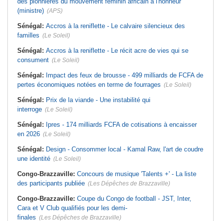
des pionnières du mouvement féminin africain à l'honneur
(ministre)
(APS)
Sénégal:
Accros à la reniflette - Le calvaire silencieux des
familles
(Le Soleil)
Sénégal:
Accros à la reniflette - Le récit acre de vies qui se
consument
(Le Soleil)
Sénégal:
Impact des feux de brousse - 499 milliards de FCFA de
pertes économiques notées en terme de fourrages
(Le Soleil)
Sénégal:
Prix de la viande - Une instabilité qui
interroge
(Le Soleil)
Sénégal:
Ipres - 174 milliards FCFA de cotisations à encaisser
en 2026
(Le Soleil)
Sénégal:
Design - Consommer local - Kamal Raw, l'art de coudre
une identité
(Le Soleil)
Congo-Brazzaville:
Concours de musique 'Talents +' - La liste
des participants publiée
(Les Dépêches de Brazzaville)
Congo-Brazzaville:
Coupe du Congo de football - JST, Inter,
Cara et V Club qualifiés pour les demi-
finales
(Les Dépêches de Brazzaville)