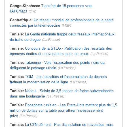
Congo-Kinshasa:
Transfert de 15 personnes vers
l'AFC/M23
(DW)
Centrafrique:
Un réseau mondial de professionnels de la santé
connectés par la télémédecine
(MSF)
Tunisie:
La Garde nationale frappe deux réseaux internationaux
de trafic de drogue
(La Presse)
Tunisie:
Concours de la STEG - Publication des résultats des
épreuves écrites et convocations pour les oraux
(La Presse)
Tunisie:
Tataouine - Vers l'éradication des points noirs qui
défigurent le paysage urbain
(La Presse)
Tunisie:
TGM - Les incivilités et l'accumulation de déchets
freinent la modernisation de la ligne
(La Presse)
Tunisie:
Nabeul - Saisie de 3,5 tonnes de farine subventionnée
dans une boulangerie
(La Presse)
Tunisie:
Phosphate tunisien - Les États-Unis mettent plus de 1,5
million de dollars sur la table pour attirer l'investissement
privé
(La Presse)
Tunisie:
La CTN dément - Pas d'annulation de traversées mais