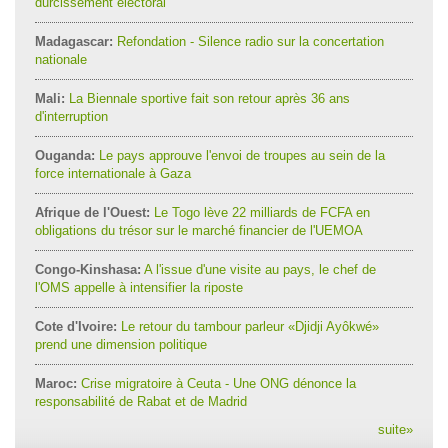
durcissement électoral
Madagascar:
Refondation - Silence radio sur la concertation
nationale
Mali:
La Biennale sportive fait son retour après 36 ans
d'interruption
Ouganda:
Le pays approuve l'envoi de troupes au sein de la
force internationale à Gaza
Afrique de l'Ouest:
Le Togo lève 22 milliards de FCFA en
obligations du trésor sur le marché financier de l'UEMOA
Congo-Kinshasa:
A l'issue d'une visite au pays, le chef de
l'OMS appelle à intensifier la riposte
Cote d'Ivoire:
Le retour du tambour parleur «Djidji Ayôkwé»
prend une dimension politique
Maroc:
Crise migratoire à Ceuta - Une ONG dénonce la
responsabilité de Rabat et de Madrid
suite
»