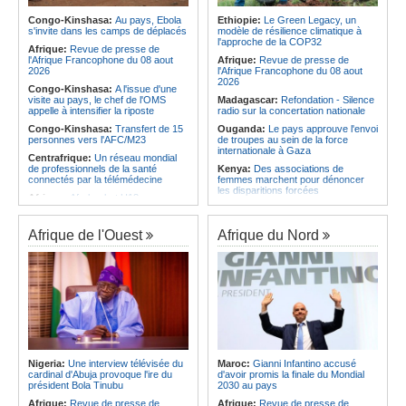
Afrique:
CAN Féminine 2026 -
les services rendus à la Patrie
Priscille Kreto, la sérénité avant le
Congo-Kinshasa:
Au pays, Ebola
Ethiopie:
Le Green Legacy, un
Angola:
Le président de
grand rendez-vous face à l'Algérie
s'invite dans les camps de déplacés
modèle de résilience climatique à
l'Assemblée nationale en mission
l'approche de la COP32
Afrique:
Le roman-photo de la
d'évaluation de l'activité
Afrique:
Revue de presse de
phase de groupes de la
parlementaire de Lunda-Sul
l'Afrique Francophone du 08 aout
Afrique:
Revue de presse de
TotalEnergies CAF Coupe d'Afrique
2026
l'Afrique Francophone du 08 aout
Féminine, Maroc 2026
2026
Congo-Kinshasa:
A l'issue d'une
visite au pays, le chef de l'OMS
Madagascar:
Refondation - Silence
appelle à intensifier la riposte
radio sur la concertation nationale
Congo-Kinshasa:
Transfert de 15
Ouganda:
Le pays approuve l'envoi
personnes vers l'AFC/M23
de troupes au sein de la force
internationale à Gaza
Centrafrique:
Un réseau mondial
de professionnels de la santé
Kenya:
Des associations de
connectés par la télémédecine
femmes marchent pour dénoncer
les disparitions forcées
Afrique:
Afrobasket U18 -
Madagascar valide son ticket pour
Afrique:
La CEA renforce les
les quarts
capacités des parlementaires de
l'Afrique de l'Est
Afrique de l'Ouest
Afrique du Nord
Congo-Brazzaville:
Assainissement et développement
Madagascar:
Danse - La création
local - Les Nations unies réitèrent
chorégraphique rassemble ses
leur soutien au pays
adeptes
Angola:
Le pays a achevé 89 % du
Madagascar:
Média - Mort subite
déminage des 911 zones minées
de Sitraka Rakotobe
Angola:
Des élèves angolais
Madagascar:
Les reins solides
remportent plus de 50 médailles aux
Madagascar:
Vol à la tire - Un
Olympiades de mathématiques en
groupe de six femmes se retrouve
Angleterre
en prison
Nigeria:
Une interview télévisée du
Maroc:
Gianni Infantino accusé
Angola:
Petro qualifié pour les
cardinal d'Abuja provoque l'ire du
d'avoir promis la finale du Mondial
demi-finales du championnat
président Bola Tinubu
2030 au pays
national féminin
Afrique:
Revue de presse de
Afrique:
Revue de presse de