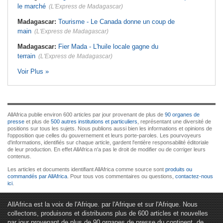
le marché
(L'Express de Madagascar)
Madagascar:
Tourisme - Le Canada donne un coup de
main
(L'Express de Madagascar)
Madagascar:
Fier Mada - L'huile locale gagne du
terrain
(L'Express de Madagascar)
Voir Plus »
AllAfrica publie environ 600 articles par jour provenant de plus de
90 organes de
presse
et plus de
500 autres institutions et particuliers
, représentant une diversité de
positions sur tous les sujets. Nous publions aussi bien les informations et opinions de
l'opposition que celles du gouvernement et leurs porte-paroles. Les pourvoyeurs
d'informations, identifiés sur chaque article, gardent l'entière responsabilité éditoriale
de leur production. En effet AllAfrica n'a pas le droit de modifier ou de corriger leurs
contenus.
Les articles et documents identifiant AllAfrica comme source sont
produits ou
commandés par AllAfrica
. Pour tous vos commentaires ou questions,
contactez-nous
ici
.
AllAfrica est la voix de l'Afrique. par l'Afrique et sur l'Afrique. Nous
collectons, produisons et distribuons plus de 600 articles et nouvelles
par jour provenant de plus de 90 organes de presse du continent, de