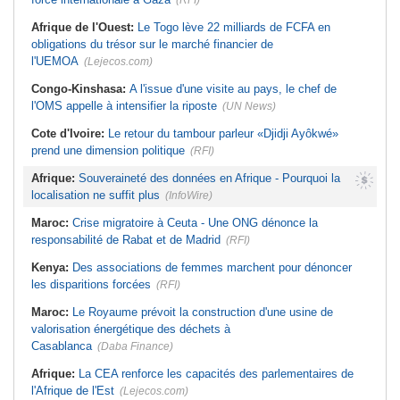
(RFI)
Afrique de l'Ouest:
Le Togo lève 22 milliards de FCFA en
obligations du trésor sur le marché financier de
l'UEMOA
(Lejecos.com)
Congo-Kinshasa:
A l'issue d'une visite au pays, le chef de
l'OMS appelle à intensifier la riposte
(UN News)
Cote d'Ivoire:
Le retour du tambour parleur «Djidji Ayôkwé»
prend une dimension politique
(RFI)
Afrique:
Souveraineté des données en Afrique - Pourquoi la
localisation ne suffit plus
(InfoWire)
Maroc:
Crise migratoire à Ceuta - Une ONG dénonce la
responsabilité de Rabat et de Madrid
(RFI)
Kenya:
Des associations de femmes marchent pour dénoncer
les disparitions forcées
(RFI)
Maroc:
Le Royaume prévoit la construction d'une usine de
valorisation énergétique des déchets à
Casablanca
(Daba Finance)
Afrique:
La CEA renforce les capacités des parlementaires de
l'Afrique de l'Est
(Lejecos.com)