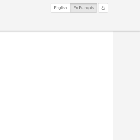
(current)
Mon Compte
English
En Français