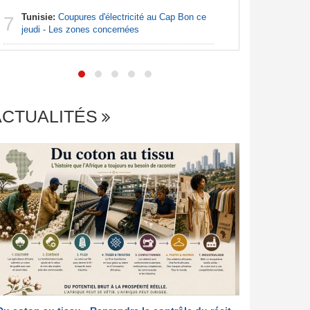
Tunisie:
Coupures d'électricité au Cap Bon ce
Nigeria:
7
7
jeudi - Les zones concernées
26,5 % alo
persistent
ACTUALITÉS