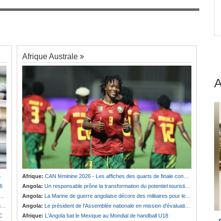
Cameroun:
Effoudou accuse Fouda de «
7
Général bandit »
Afrique Australe
6
Afrique:
CAN féminine 2026 - Les affiches des quarts de finale connues
6
Angola:
Un responsable prône la transformation du potentiel touristique en opportunités d'investissement
Angola:
La Marine de guerre angolaise décore des militaires pour les services rendus à la Patrie
s
Angola:
Le président de l'Assemblée nationale en mission d'évaluation de l'activité parlementaire de Lunda-Sul
SC
Afrique:
L'Angola bat le Mexique au Mondial de handball U18