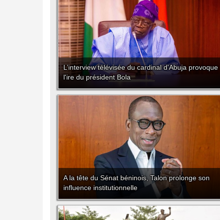
L’interview télévisée du cardinal d'Abuja provoque
l'ire du président Bola
A la tête du Sénat béninois, Talon prolonge son
influence institutionnelle