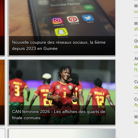
M
co
Ma
d'
O
Nouvelle coupure des réseaux sociaux, la 6ème
de
depuis 2023 en Guinée
Af
en
l
C
de
Co
Ay
CAN féminine 2026 - Les affiches des quarts de
M
finale connues
re