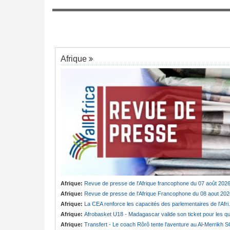
7
réplique cinglante du colonel
ngée de Biya - Le
au invisible
Afrique
Afrique:
Revue de presse de l'Afrique francophone du 07 août 202
Afrique:
Revue de presse de l'Afrique Francophone du 08 aout 202
Afrique:
La CEA renforce les capacités des parlementaires de l'Afrique de l'Est
Afrique:
Afrobasket U18 - Madagascar valide son ticket pour les quart
Afrique:
Transfert - Le coach Rôrô tente l'aventure au Al-Merrikh 