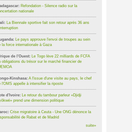
adagascar:
Refondation - Silence radio sur la
ncertation nationale
li:
La Biennale sportive fait son retour après 36 ans
interruption
uganda:
Le pays approuve l'envoi de troupes au sein
 la force internationale à Gaza
rique de l'Ouest:
Le Togo lève 22 milliards de FCFA
 obligations du trésor sur le marché financier de
'UEMOA
ongo-Kinshasa:
A l'issue d'une visite au pays, le chef
 l'OMS appelle à intensifier la riposte
te d'Ivoire:
Le retour du tambour parleur «Djidji
ôkwé» prend une dimension politique
aroc:
Crise migratoire à Ceuta - Une ONG dénonce la
sponsabilité de Rabat et de Madrid
suite
»