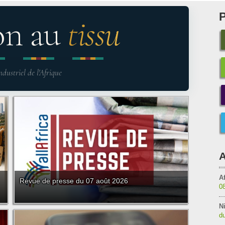
on au
tissu
ndustriel de l'Afrique
A
Af
Revue de presse du 07 août 2026
0
Ni
du