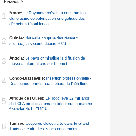
Finance
Nigeria
Maroc:
Le Royaume prévoit la construction
Afrique:
1
1
d'une usine de valorisation énergétique des
francopho
déchets à Casablanca
Nigeria:
2
Guinée:
Nouvelle coupure des réseaux
d'Abuja p
2
sociaux, la sixième depuis 2023
Afrique:
3
Angola:
Le pays criminalise la diffusion de
Francoph
3
fausses informations sur Internet
Nigeria:
4
Congo-Brazzaville:
Insertion professionnelle -
naît de la
4
Des jeunes formés aux métiers de l'hôtellerie
à travers 
Afrique de l'Ouest:
Le Togo lève 22 milliards
Afrique:
5
5
de FCFA en obligations du trésor sur le marché
Zambie rej
financier de l'UEMOA
Afrique:
6
Tunisie:
Coupures d'électricité dans le Grand
visent un 
6
Tunis ce jeudi - Les zones concernées
Marocain