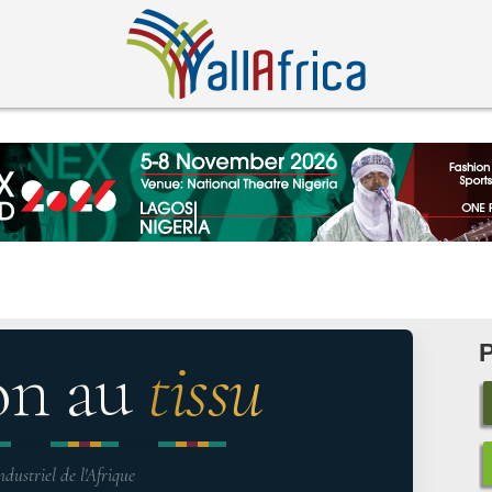
on au
tissu
ndustriel de l'Afrique