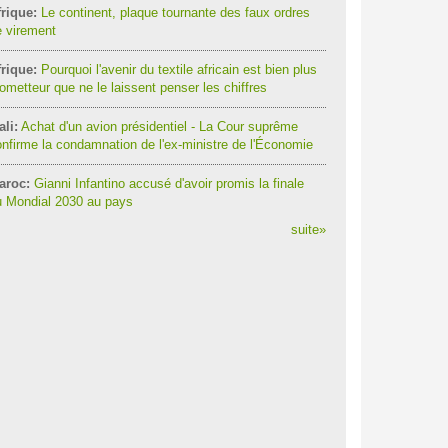
rique:
Le continent, plaque tournante des faux ordres
 virement
rique:
Pourquoi l'avenir du textile africain est bien plus
ometteur que ne le laissent penser les chiffres
li:
Achat d'un avion présidentiel - La Cour suprême
nfirme la condamnation de l'ex-ministre de l'Économie
aroc:
Gianni Infantino accusé d'avoir promis la finale
u Mondial 2030 au pays
suite
»