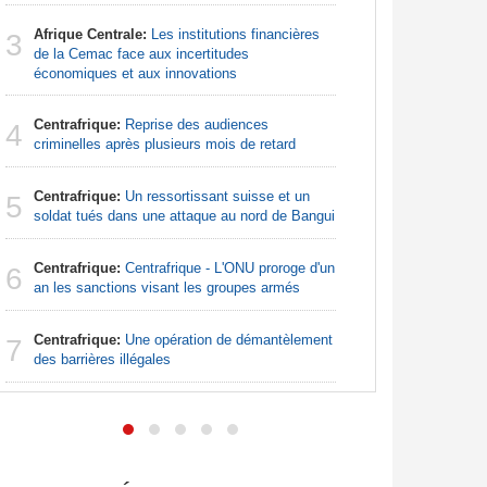
Sénégal
3
Afrique Centrale:
Les institutions financières
la Commiss
3
de la Cemac face aux incertitudes
d'exercic
économiques et aux innovations
Sénégal
4
Centrafrique:
Reprise des audiences
FCFA pour
4
criminelles après plusieurs mois de retard
Afrique:
5
Centrafrique:
Un ressortissant suisse et un
bien plus
5
soldat tués dans une attaque au nord de Bangui
les chiffr
Centrafrique:
Centrafrique - L'ONU proroge d'un
Sénégal
6
6
an les sanctions visant les groupes armés
financeme
accompagn
Centrafrique:
Une opération de démantèlement
7
Madagas
des barrières illégales
7
provoque 