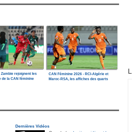
L
a Zambie rejoignent les
CAN Féminine 2026 - RCI-Algérie et
le de la CAN féminine
Maroc-RSA, les affiches des quarts
tirés du site
e les
Madagascar:
Bemasoandro Itaosy - Un arrêté
1
encadre les famorana et les famadihana
r
Guinée:
Le général Amara Camara assume les
2
fonctions présidentielles
Dernières Vidéos