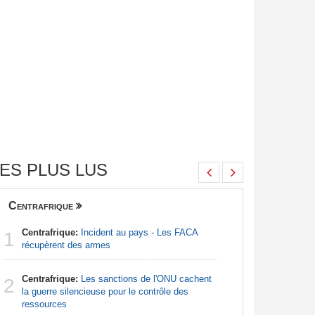
ES PLUS LUS
Centrafrique
Finance
Centrafrique:
Incident au pays - Les FACA
Congo-Br
1
1
récupèrent des armes
Des jeune
Centrafrique:
Les sanctions de l'ONU cachent
Afrique:
2
2
la guerre silencieuse pour le contrôle des
Francoph
ressources