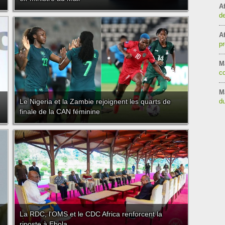
Af
de
Af
pr
Ma
co
M
Le Nigeria et la Zambie rejoignent les quarts de
d
finale de la CAN féminine
La RDC, l'OMS et le CDC Africa renforcent la
riposte à Ebola