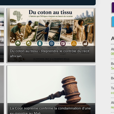
A
Af
Du coton au tissu - Reprendre le contrôle du récit
0
africain
B
Sé
B
T
c
Af
re
La Cour suprême confirme la condamnation d'une
ex-ministre au Mali