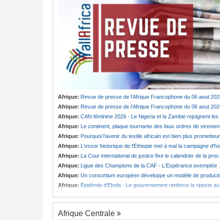
Afrique:
Revue de presse de l'Afrique Francophone du 06 aout 202
Afrique:
Revue de presse de l'Afrique Francophone du 06 aout 202
Afrique:
CAN féminine 2026 - Le Nigeria et la Zambie rejoignent les quarts de finale
Afrique:
Le continent, plaque tournante des faux ordres de viremen
Afrique:
Pourquoi l'avenir du textile africain est bien plus prometteur que ne le laissent penser les chiffres
Afrique:
L'essor historique de l'Éthiopie met à mal la campagne d'hostilité menée par Le Caire
Afrique:
La Cour international de justice fixe le calendrier de la procédure engagée par la RDC contre le Rwanda
Afrique:
Ligue des Champions de la CAF - L'Espérance exemptée au premier tour, le Club Africain hérite du Djoliba AC
Afrique:
Un consortium européen développe un modèle de production novateur pour les ingrédients pharmaceutiques actifs, une opportunité pour le pays
Afrique:
Épidémie d'Ebola - Le gouvernement renforce la riposte avec l'appui de l'OMS et d'Africa CDC
Afrique Centrale