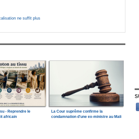
lisation ne suffit plus
S
ssu - Reprendre le
La Cour suprême confirme la
it africain
condamnation d'une ex-ministre au Mali