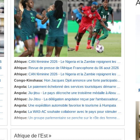
6
Afrique:
CAN féminine 2026 - Le Nigeria et la Zambie rejoignent les quarts de finale
6
Afrique:
Revue de presse de l'Afrique Francophone du 06 aout 2026
Afrique:
CAN féminine 2026 - Le Nigeria et la Zambie rejoignent les quarts de finale
t
Congo-Kinshasa:
Hon Jacques Djoli annonce une forte participation du pays à la Conférence des présidents de parlements à Midrand
Angola:
Le paiement échelonné des services touristiques démarre ce jeudi
Angola:
Jiu-jitsu - Le pays décroche une troisième médaille à Abou Dabi
Afrique:
Ju-Jitsu - La délégation angolaise reçue par l'ambassadeur d'Angola aux Émirats arabes unis
Angola:
Une expédition automobile favorise le tourisme à Humpata
Angola:
La WAS-AC souhaite collaborer avec le pays pour stimuler l'aquaculture
Afrique:
Un groupe parlementaire se penche sur le rôle des femmes dans l'interaction avec les communautés
Afrique de l'Est