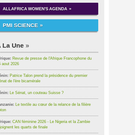
ALLAFRICA WOMEN'S AGENDA
PMI SCIENCE
 La Une
rique:
Revue de presse de l'Afrique Francophone du
6 aout 2026
énin:
Patrice Talon prend la présidence du premier
nat de l'ère bicamérale
énin:
Le Sénat, un couteau Suisse ?
anzanie:
Le textile au cœur de la relance de la filière
oton
rique:
CAN féminine 2026 - Le Nigeria et la Zambie
joignent les quarts de finale