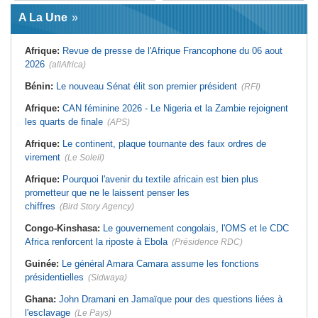
Afrique:
L'essor historique de
Guinée:
Le général Amara Camara
l'Éthiopie met à mal la campagne
A La Une
assume les fonctions présidentielles
d'hostilité menée par Le Caire
Ghana:
John Dramani en Jamaïque
Algérie:
France - L'affaire Mehdi
pour des questions liées à
Laribi relance la coopération
Afrique:
Revue de presse de l'Afrique Francophone du 06 aout
l'esclavage
policière contre le narcotrafic
2026
(allAfrica)
Sénégal:
Banque mondiale - 340
Afrique:
L'Angola participe à la 21e
milliards de FCFA pour soutenir les
réunion du Partenariat Afrique-
priorités du pays
Monde arabe au Caire
Bénin:
Le nouveau Sénat élit son premier président
(RFI)
Mali:
Achat d'un avion présidentiel -
Afrique:
Sondage Afrobarometer
La Cour suprême confirme la
2026 - Le continent, entre ouverture
Afrique:
CAN féminine 2026 - Le Nigeria et la Zambie rejoignent
condamnation de l'ex-ministre de
commerciale et défiance migratoire
les quarts de finale
(APS)
l'Économie
Afrique:
CAN Féminine 2026 - Ce
Guinée:
Le pays demande à la
silence qui en dit long
Afrique:
Le continent, plaque tournante des faux ordres de
France la restitution du crâne de
Bokar Biro et de trois de ses
virement
(Le Soleil)
proches
Afrique:
Pourquoi l'avenir du textile africain est bien plus
prometteur que ne le laissent penser les
chiffres
(Bird Story Agency)
Congo-Kinshasa:
Le gouvernement congolais, l'OMS et le CDC
Africa renforcent la riposte à Ebola
(Présidence RDC)
Guinée:
Le général Amara Camara assume les fonctions
présidentielles
(Sidwaya)
Ghana:
John Dramani en Jamaïque pour des questions liées à
l'esclavage
(Le Pays)