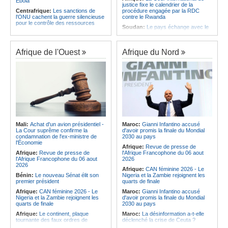
Ebola
justice fixe le calendrier de la
Centrafrique:
Les sanctions de
procédure engagée par la RDC
l'ONU cachent la guerre silencieuse
contre le Rwanda
pour le contrôle des ressources
Soudan:
Le pays échange avec le
Congo-Kinshasa:
Un bateau sous
président de l'UA sur l'évolution de la
surveillance sanitaire à Bende-
situation et la visite du Conseil de
Bende
paix à Khartoum
Afrique de l'Ouest
Afrique du Nord
Afrique:
La Cour international de
Afrique:
L'Éthiopie accueillera la
justice fixe le calendrier de la
76e session du Comité régional de
procédure engagée par la RDC
l'OMS pour le continent
contre le Rwanda
Kenya:
Une nouvelle récolte
Afrique:
Visite du Président de la
d'espoir - Le coton Bt relance la
République et de la Première Dame
filière cotonnière à Lamu
à Yamoussoukro
Ile Maurice:
Alpine Challenge - Une
Afrique:
L'Angola participe à la 21e
claque magistrale aux Racing
réunion du Partenariat Afrique-
Stewards
Monde arabe au Caire
Ile Maurice:
Pas de libération sous
Mali:
Achat d'un avion présidentiel -
Maroc:
Gianni Infantino accusé
Congo-Kinshasa:
Ebola - Contre le
caution pour Seewoo et Deoojee, la
La Cour suprême confirme la
d'avoir promis la finale du Mondial
variant Bundibugyo, plusieurs
FCC craint une interférence avec
condamnation de l'ex-ministre de
2030 au pays
essais lancés mais aucun traitement
les témoins
l'Économie
Afrique:
Revue de presse de
encore validé
Ile Maurice:
Kreol Morisien - Un
Afrique:
Revue de presse de
l'Afrique Francophone du 06 aout
Cameroun:
Plusieurs
débat sans voix dissidente
l'Afrique Francophone du 06 aout
2026
ressortissants expulsés des États-
2026
Afrique:
CAN féminine 2026 - Le
Unis redoutent un retour dans leur
Bénin:
Le nouveau Sénat élit son
Nigeria et la Zambie rejoignent les
pays
premier président
quarts de finale
Afrique:
CAN féminine 2026 - Le
Maroc:
Gianni Infantino accusé
Nigeria et la Zambie rejoignent les
d'avoir promis la finale du Mondial
quarts de finale
2030 au pays
Afrique:
Le continent, plaque
Maroc:
La désinformation a-t-elle
tournante des faux ordres de
déclenché la crise de Ceuta ?
virement