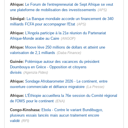
Afrique:
Le Forum de l'entrepreneuriat de Sept Afrique se veut
une plateforme de mobilisation des investissements
(APS)
Sénégal:
La Banque mondiale accorde un financement de 340
milliards FCFA pour accompagner l'Etat
(APS)
Afrique:
L'Angola participe à la 21e réunion du Partenariat
Afrique-Monde arabe au Caire
(ANGOP)
Afrique:
Moove lève 250 millions de dollars et atteint une
valorisation de 2,1 milliards
(Daba Finance)
Guinée:
Polémique autour des vacances du président
Doumbouya en Grèce - Opposition et citoyens
divisés
(Agenzia Fides)
Afrique:
Sondage Afrobarometer 2026 - Le continent, entre
ouverture commerciale et défiance migratoire
(La Presse)
Afrique:
L'Éthiopie accueillera la 76e session du Comité régional
de l'OMS pour le continent
(ENA)
Congo-Kinshasa:
Ebola - Contre le variant Bundibugyo,
plusieurs essais lancés mais aucun traitement encore
validé
(RFI)