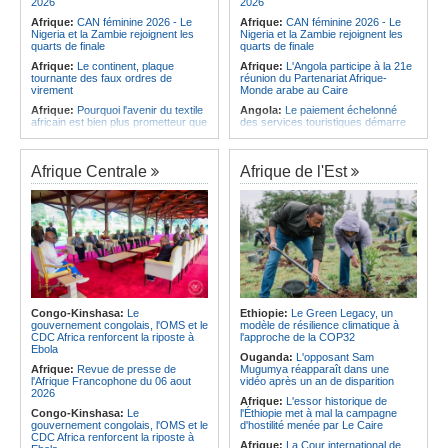
2026
2026
Afrique:
CAN féminine 2026 - Le
Afrique:
CAN féminine 2026 - Le
Nigeria et la Zambie rejoignent les
Nigeria et la Zambie rejoignent les
quarts de finale
quarts de finale
Afrique:
Le continent, plaque
Afrique:
L'Angola participe à la 21e
tournante des faux ordres de
réunion du Partenariat Afrique-
virement
Monde arabe au Caire
Afrique:
Pourquoi l'avenir du textile
Angola:
Le paiement échelonné
africain est bien plus prometteur que
des services touristiques démarre
ne le laissent penser les chiffres
ce jeudi
Afrique:
Les Africains en première
Angola:
Jiu-jitsu - Le pays
ligne face à la crise de la biodiversité
décroche une troisième médaille à
Afrique Centrale
Afrique de l'Est
Abou Dabi
Afrique:
L'essor historique de
l'Éthiopie met à mal la campagne
Afrique:
Ju-Jitsu - La délégation
d'hostilité menée par Le Caire
angolaise reçue par l'ambassadeur
d'Angola aux Émirats arabes unis
Afrique:
La Cour international de
justice fixe le calendrier de la
Angola:
Une expédition automobile
procédure engagée par la RDC
favorise le tourisme à Humpata
contre le Rwanda
Angola:
La WAS-AC souhaite
Afrique:
Visite du Président de la
collaborer avec le pays pour
République et de la Première Dame
stimuler l'aquaculture
à Yamoussoukro
Congo-Kinshasa:
Le
Ethiopie:
Le Green Legacy, un
Afrique:
Un groupe parlementaire
gouvernement congolais, l'OMS et le
modèle de résilience climatique à
Afrique:
Le Forum de
se penche sur le rôle des femmes
CDC Africa renforcent la riposte à
l'approche de la COP32
l'entrepreneuriat de Sept Afrique se
dans l'interaction avec les
Ebola
veut une plateforme de mobilisation
communautés
Ouganda:
L'opposant Sam
des investissements
Afrique:
Revue de presse de
Mugumya réapparaît dans une
l'Afrique Francophone du 06 aout
vidéo après un an de disparition
2026
Afrique:
L'essor historique de
Congo-Kinshasa:
Le
l'Éthiopie met à mal la campagne
gouvernement congolais, l'OMS et le
d'hostilité menée par Le Caire
CDC Africa renforcent la riposte à
Afrique:
La Cour international de