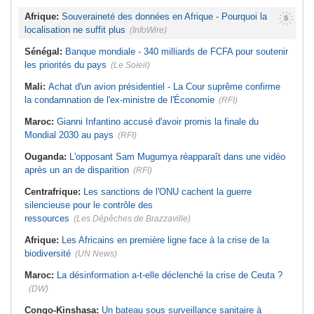
Afrique:
Souveraineté des données en Afrique - Pourquoi la
localisation ne suffit plus
(InfoWire)
Sénégal:
Banque mondiale - 340 milliards de FCFA pour soutenir
les priorités du pays
(Le Soleil)
Mali:
Achat d'un avion présidentiel - La Cour suprême confirme
la condamnation de l'ex-ministre de l'Économie
(RFI)
Maroc:
Gianni Infantino accusé d'avoir promis la finale du
Mondial 2030 au pays
(RFI)
Ouganda:
L'opposant Sam Mugumya réapparaît dans une vidéo
après un an de disparition
(RFI)
Centrafrique:
Les sanctions de l'ONU cachent la guerre
silencieuse pour le contrôle des
ressources
(Les Dépêches de Brazzaville)
Afrique:
Les Africains en première ligne face à la crise de la
biodiversité
(UN News)
Maroc:
La désinformation a-t-elle déclenché la crise de Ceuta ?
(DW)
Congo-Kinshasa:
Un bateau sous surveillance sanitaire à