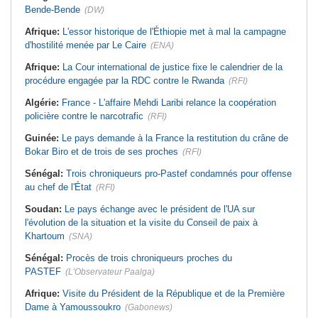
Bende-Bende
(DW)
Afrique:
L'essor historique de l'Éthiopie met à mal la campagne
d'hostilité menée par Le Caire
(ENA)
Afrique:
La Cour international de justice fixe le calendrier de la
procédure engagée par la RDC contre le Rwanda
(RFI)
Algérie:
France - L'affaire Mehdi Laribi relance la coopération
policière contre le narcotrafic
(RFI)
Guinée:
Le pays demande à la France la restitution du crâne de
Bokar Biro et de trois de ses proches
(RFI)
Sénégal:
Trois chroniqueurs pro-Pastef condamnés pour offense
au chef de l'État
(RFI)
Soudan:
Le pays échange avec le président de l'UA sur
l'évolution de la situation et la visite du Conseil de paix à
Khartoum
(SNA)
Sénégal:
Procès de trois chroniqueurs proches du
PASTEF
(L'Observateur Paalga)
Afrique:
Visite du Président de la République et de la Première
Dame à Yamoussoukro
(Gabonews)