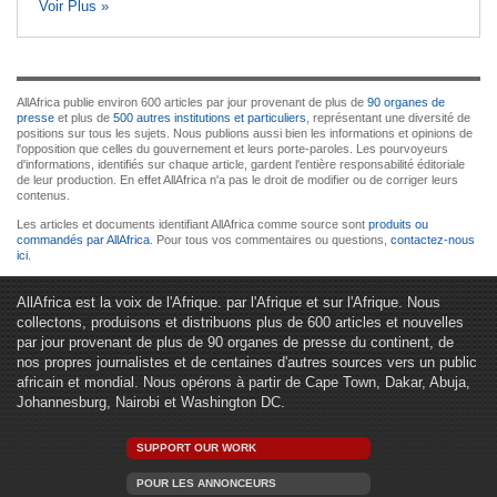
Voir Plus »
AllAfrica publie environ 600 articles par jour provenant de plus de
90 organes de
presse
et plus de
500 autres institutions et particuliers
, représentant une diversité de
positions sur tous les sujets. Nous publions aussi bien les informations et opinions de
l'opposition que celles du gouvernement et leurs porte-paroles. Les pourvoyeurs
d'informations, identifiés sur chaque article, gardent l'entière responsabilité éditoriale
de leur production. En effet AllAfrica n'a pas le droit de modifier ou de corriger leurs
contenus.
Les articles et documents identifiant AllAfrica comme source sont
produits ou
commandés par AllAfrica
. Pour tous vos commentaires ou questions,
contactez-nous
ici
.
AllAfrica est la voix de l'Afrique. par l'Afrique et sur l'Afrique. Nous
collectons, produisons et distribuons plus de 600 articles et nouvelles
par jour provenant de plus de 90 organes de presse du continent, de
nos propres journalistes et de centaines d'autres sources vers un public
africain et mondial. Nous opérons à partir de Cape Town, Dakar, Abuja,
Johannesburg, Nairobi et Washington DC.
SUPPORT OUR WORK
POUR LES ANNONCEURS