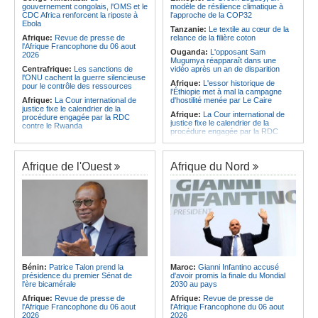
CAF - L'Espérance exemptée au
des services touristiques démarre
gouvernement congolais, l'OMS et le
modèle de résilience climatique à
premier tour, le Club Africain hérite
ce jeudi
CDC Africa renforcent la riposte à
l'approche de la COP32
du Djoliba AC
Ebola
Angola:
Jiu-jitsu - Le pays
Tanzanie:
Le textile au cœur de la
Afrique:
Un consortium européen
décroche une troisième médaille à
Afrique:
Revue de presse de
relance de la filière coton
développe un modèle de production
Abou Dabi
l'Afrique Francophone du 06 aout
Ouganda:
L'opposant Sam
novateur pour les ingrédients
2026
Mugumya réapparaît dans une
pharmaceutiques actifs, une
Centrafrique:
Les sanctions de
vidéo après un an de disparition
opportunité pour le pays
l'ONU cachent la guerre silencieuse
Afrique:
L'essor historique de
pour le contrôle des ressources
l'Éthiopie met à mal la campagne
Afrique:
La Cour international de
d'hostilité menée par Le Caire
justice fixe le calendrier de la
Afrique:
La Cour international de
procédure engagée par la RDC
justice fixe le calendrier de la
contre le Rwanda
procédure engagée par la RDC
Gabon:
Quand une tribune redonne
contre le Rwanda
espoir - Le témoignage bouleversant
Ethiopie:
Addis-Abeba - L'église
du Dr Alphonse Louma Eyougha
d'Afrique lance officiellement son
Afrique de l'Ouest
Afrique du Nord
Congo-Kinshasa:
Plan stratégique
'cheminement' vers la grande
triennal 2026-2028 - L'IGF place la
Assemblée de 2028
digitalisation au coeur des réformes
Afrique de l'Est:
Le pari du régime
!
érythréen - Pousser le Tigray vers
Congo-Kinshasa:
RDC - Félix
une zone tampon dans le cadre
Tshisekedi place le CEFOCK au
d'une nouvelle guerre par
coeur de bataille de l'appropriation
procuration
du Génocost !
Ethiopie:
Le Premier ministre Abiy
Congo-Kinshasa:
Matadi - Le
inaugure le nouveau terminal de
Kongo Central lance la campagne
l'aéroport international de Bahir Dar
Bénin:
Patrice Talon prend la
Maroc:
Gianni Infantino accusé
de sensibilisation au deuxième
Afrique:
La Croix-Rouge
présidence du premier Sénat de
d'avoir promis la finale du Mondial
Recensement général de la
éthiopienne appelle à une
l'ère bicamérale
2030 au pays
population et de l'habitat
mobilisation accrue des ressources
Afrique:
Revue de presse de
Afrique:
Revue de presse de
Congo-Kinshasa:
Le VPM Shabani
locales en Afrique
l'Afrique Francophone du 06 aout
l'Afrique Francophone du 06 aout
remet aux organisations politiques la
Afrique de l'Est:
Le vrai visage de
2026
2026
directive ministérielle de l'année