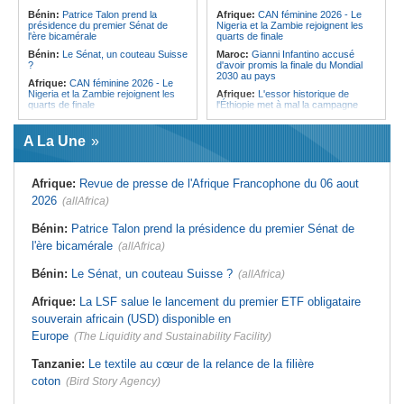
l'Égypte - Exploiter la région par tous
politique 2026
Bénin:
Patrice Talon prend la
Afrique:
CAN féminine 2026 - Le
les moyens, entraver la coopération
présidence du premier Sénat de
Nigeria et la Zambie rejoignent les
Congo-Kinshasa:
Gratien de
équitable par tous les moyens
l'ère bicamérale
quarts de finale
Saint-Nicolas Iracan - « Je ne
soutiendrai jamais un dialogue
Bénin:
Le Sénat, un couteau Suisse
Maroc:
Gianni Infantino accusé
destiné au partage du pouvoir ou à
?
d'avoir promis la finale du Mondial
la légitimation des groupes armés »
2030 au pays
Afrique:
CAN féminine 2026 - Le
Nigeria et la Zambie rejoignent les
Afrique:
L'essor historique de
quarts de finale
l'Éthiopie met à mal la campagne
d'hostilité menée par Le Caire
Afrique:
Le continent, plaque
tournante des faux ordres de
Algérie:
France - L'affaire Mehdi
A La Une
virement
Laribi relance la coopération
policière contre le narcotrafic
Mali:
Achat d'un avion présidentiel -
La Cour suprême confirme la
Tunisie:
Au pays - 6 morts et 18
Afrique:
Revue de presse de l'Afrique Francophone du 06 aout
condamnation de l'ex-ministre de
blessés dans un grave accident de
l'Économie
la route
2026
(allAfrica)
Guinée:
Le pays demande à la
Tunisie:
Une maison entièrement
France la restitution du crâne de
calcinée à Moknine après le
Bénin:
Patrice Talon prend la présidence du premier Sénat de
Bokar Biro et de trois de ses
rétablissement du courant
l'ère bicamérale
proches
(allAfrica)
Afrique:
Ligue des Champions de la
Bénin:
Le nouveau Sénat élit son
CAF - L'Espérance exemptée au
Bénin:
Le Sénat, un couteau Suisse ?
(allAfrica)
premier président
premier tour, le Club Africain hérite
du Djoliba AC
Cote d'Ivoire:
Protection de
Afrique:
La LSF salue le lancement du premier ETF obligataire
l'environnement - La Roots Wild
Tunisie:
Crise sanitaire au pays -
Foundation distinguée au Grand Prix
L'OMS alerte sur une hausse
souverain africain (USD) disponible en
Nelson Mandela
incontrôlable d'Ebola
Europe
(The Liquidity and Sustainability Facility)
Tanzanie:
Le textile au cœur de la relance de la filière
coton
(Bird Story Agency)