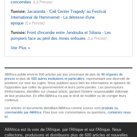
concernées
(La Presse)
Tunisie:
Jacaranda - 'Call Center Tragedy' au Festival
International de Hammamet - La détresse d'une
époque
(La Presse)
Tunisie:
Front d'incendie entre Jendouba et Siliana - Les
pompiers face au péril des mines enfouies
(La Presse)
Voir Plus »
AllAfrica publie environ 600 articles par jour provenant de plus de
90 organes de
presse
et plus de
500 autres institutions et particuliers
, représentant une diversité de
positions sur tous les sujets. Nous publions aussi bien les informations et opinions de
l'opposition que celles du gouvernement et leurs porte-paroles. Les pourvoyeurs
d'informations, identifiés sur chaque article, gardent l'entière responsabilité éditoriale
de leur production. En effet AllAfrica n'a pas le droit de modifier ou de corriger leurs
contenus.
Les articles et documents identifiant AllAfrica comme source sont
produits ou
commandés par AllAfrica
. Pour tous vos commentaires ou questions,
contactez-nous
ici
.
AllAfrica est la voix de l'Afrique. par l'Afrique et sur l'Afrique. Nous
collectons, produisons et distribuons plus de 600 articles et nouvelles