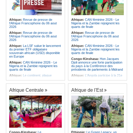
Afrique:
Revue de presse de
Afrique:
CAN féminine 2026 - Le
l'Afrique Francophone du 06 aout
Nigeria et la Zambie rejoignent les
2026
quarts de finale
Afrique:
Revue de presse de
Afrique:
Revue de presse de
l'Afrique Francophone du 06 aout
l'Afrique Francophone du 06 aout
2026
2026
Afrique:
La LSF salue le lancement
Afrique:
CAN féminine 2026 - Le
du premier ETF obligataire
Nigeria et la Zambie rejoignent les
souverain africain (USD) disponible
quarts de finale
en Europe
Congo-Kinshasa:
Hon Jacques
Afrique:
CAN féminine 2026 - Le
Djoli annonce une forte participation
Nigeria et la Zambie rejoignent les
du pays à la Conférence des
quarts de finale
présidents de parlements à Midrand
Afrique:
Le continent, plaque
Afrique:
L'Angola participe à la 21e
tournante des faux ordres de
réunion du Partenariat Afrique-
virement
Monde arabe au Caire
Afrique:
Pourquoi l'avenir du textile
Afrique:
CAN féminine - La Côte
Afrique Centrale
Afrique de l'Est
africain est bien plus prometteur que
d'Ivoire affrontera l'Algérie et le
ne le laissent penser les chiffres
Maroc fera face à l'Afrique du Sud
en quarts
Afrique:
L'essor historique de
l'Éthiopie met à mal la campagne
Afrique:
Revue de presse de
d'hostilité menée par Le Caire
l'Afrique francophone du 05 août
2026
Afrique:
La Cour international de
justice fixe le calendrier de la
Afrique:
L'Angola et l'UA préparent
procédure engagée par la RDC
le sommet sur la prévention et la
contre le Rwanda
résolution des conflits
Afrique:
Ligue des Champions de la
Angola:
Le paiement échelonné
Congo-Kinshasa:
Le
Ethiopie:
Le Green Legacy, un