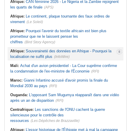
Afrique:
CAN féminine 2026 - Le Nigeria et la Zambie rejoignent
les quarts de finale
(APS)
Afrique:
Le continent, plaque tournante des faux ordres de
virement
(Le Soleil)
Afrique:
Pourquoi l'avenir du textile africain est bien plus
prometteur que ne le laissent penser les
chiffres
(Bird Story Agency)
Afrique:
Souveraineté des données en Afrique - Pourquoi la
localisation ne suffit plus
(InfoWire)
Mali:
Achat d'un avion présidentiel - La Cour suprême confirme
la condamnation de l'ex-ministre de l'Économie
(RFI)
Maroc:
Gianni Infantino accusé d'avoir promis la finale du
Mondial 2030 au pays
(RFI)
Ouganda:
L'opposant Sam Mugumya réapparaît dans une vidéo
après un an de disparition
(RFI)
Centrafrique:
Les sanctions de l'ONU cachent la guerre
silencieuse pour le contrôle des
ressources
(Les Dépêches de Brazzaville)
Afrique:
L'essor historique de l'Éthiopie met à mal la campagne