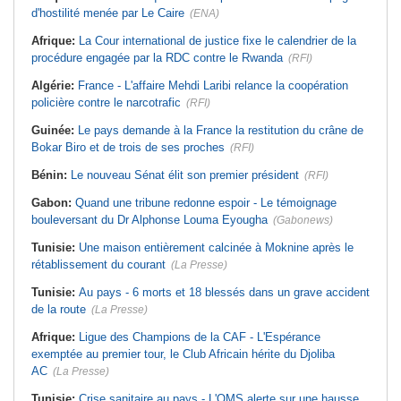
d'hostilité menée par Le Caire
(ENA)
Afrique:
La Cour international de justice fixe le calendrier de la
procédure engagée par la RDC contre le Rwanda
(RFI)
Algérie:
France - L'affaire Mehdi Laribi relance la coopération
policière contre le narcotrafic
(RFI)
Guinée:
Le pays demande à la France la restitution du crâne de
Bokar Biro et de trois de ses proches
(RFI)
Bénin:
Le nouveau Sénat élit son premier président
(RFI)
Gabon:
Quand une tribune redonne espoir - Le témoignage
bouleversant du Dr Alphonse Louma Eyougha
(Gabonews)
Tunisie:
Une maison entièrement calcinée à Moknine après le
rétablissement du courant
(La Presse)
Tunisie:
Au pays - 6 morts et 18 blessés dans un grave accident
de la route
(La Presse)
Afrique:
Ligue des Champions de la CAF - L'Espérance
exemptée au premier tour, le Club Africain hérite du Djoliba
AC
(La Presse)
Tunisie:
Crise sanitaire au pays - L'OMS alerte sur une hausse