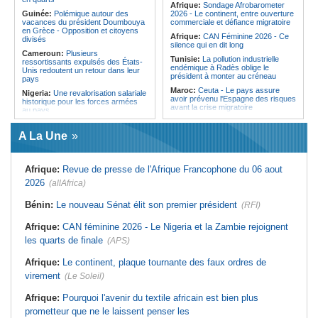
Afrique:
Sondage Afrobarometer
Centrafrique:
Incident au pays -
Guinée:
Polémique autour des
2026 - Le continent, entre ouverture
Les FACA récupèrent des armes
vacances du président Doumbouya
commerciale et défiance migratoire
en Grèce - Opposition et citoyens
Afrique:
CAN Féminine 2026 - Ce
divisés
silence qui en dit long
Cameroun:
Plusieurs
Tunisie:
La pollution industrielle
ressortissants expulsés des États-
endémique à Radès oblige le
Unis redoutent un retour dans leur
président à monter au créneau
pays
Maroc:
Ceuta - Le pays assure
Nigeria:
Une revalorisation salariale
avoir prévenu l'Espagne des risques
historique pour les forces armées
avant la crise migratoire
au pays
Afrique:
CAN féminine - La Côte
Cameroun:
Une campagne de
d'Ivoire affrontera l'Algérie et le
sensibilisation menée dans les
A La Une
Maroc fera face à l'Afrique du Sud
aéroports contre le trafic d'espèces
en quarts
protégées
Maroc:
Énergies renouvelables - Un
Mali:
Un journaliste condamné à un
Afrique:
Revue de presse de l'Afrique Francophone du 06 aout
investissement pour un avenir
an de prison au pays
durable
2026
(allAfrica)
Afrique:
CAN féminine - La Côte
Afrique:
Revue de presse de
d'Ivoire affrontera l'Algérie et le
l'Afrique francophone du 05 août
Maroc fera face à l'Afrique du Sud
Bénin:
Le nouveau Sénat élit son premier président
(RFI)
2026
en quarts
Tunisie:
Vers un renforcement
Afrique:
CAN féminine 2026 - Le Nigeria et la Zambie rejoignent
Burkina Faso:
RDP-RPP - Même
stratégique du partenariat
vision !
les quarts de finale
(APS)
économique et diplomatique
Guinée:
Acquitté dans le procès du
Tunisie:
Marché parallèle - Plus de
massacre du 28 septembre 2009,
Afrique:
Le continent, plaque tournante des faux ordres de
32 000 fournitures scolaires saisies
Bienvenu Lamah promu général de
au premier semestre
brigade
virement
(Le Soleil)
Ghana:
Les réparations liées à
Afrique:
Pourquoi l'avenir du textile africain est bien plus
l'esclavage au coeur de la visite du
président en Jamaïque
prometteur que ne le laissent penser les