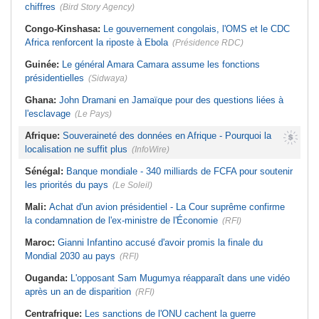
chiffres
(Bird Story Agency)
Congo-Kinshasa:
Le gouvernement congolais, l'OMS et le CDC
Africa renforcent la riposte à Ebola
(Présidence RDC)
Guinée:
Le général Amara Camara assume les fonctions
présidentielles
(Sidwaya)
Ghana:
John Dramani en Jamaïque pour des questions liées à
l'esclavage
(Le Pays)
Afrique:
Souveraineté des données en Afrique - Pourquoi la
localisation ne suffit plus
(InfoWire)
Sénégal:
Banque mondiale - 340 milliards de FCFA pour soutenir
les priorités du pays
(Le Soleil)
Mali:
Achat d'un avion présidentiel - La Cour suprême confirme
la condamnation de l'ex-ministre de l'Économie
(RFI)
Maroc:
Gianni Infantino accusé d'avoir promis la finale du
Mondial 2030 au pays
(RFI)
Ouganda:
L'opposant Sam Mugumya réapparaît dans une vidéo
après un an de disparition
(RFI)
Centrafrique:
Les sanctions de l'ONU cachent la guerre