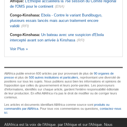
Afrique:
L'Éthiopie accueillera la 76e session du Comité régional
de l'OMS pour le continent
(ENA)
Congo-Kinshasa:
Ebola - Contre le variant Bundibugyo,
plusieurs essais lancés mais aucun traitement encore
validé
(RFI)
Congo-Kinshasa:
Un bateau avec une suspicion d'Ebola
intercepté avant son arrivée à Kinshasa
(RFI)
Voir Plus »
AllAfrica publie environ 600 articles par jour provenant de plus de
90 organes de
presse
et plus de
500 autres institutions et particuliers
, représentant une diversité de
positions sur tous les sujets. Nous publions aussi bien les informations et opinions de
l'opposition que celles du gouvernement et leurs porte-paroles. Les pourvoyeurs
d'informations, identifiés sur chaque article, gardent l'entière responsabilité éditoriale
de leur production. En effet AllAfrica n'a pas le droit de modifier ou de corriger leurs
contenus.
Les articles et documents identifiant AllAfrica comme source sont
produits ou
commandés par AllAfrica
. Pour tous vos commentaires ou questions,
contactez-nous
ici
.
AllAfrica est la voix de l'Afrique. par l'Afrique et sur l'Afrique. Nous