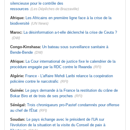
silencieuse pour le contrôle des
ressources
(Les Dépêches de Brazzaville)
Afrique:
Les Africains en première ligne face à la crise de la
biodiversité
(UN News)
Maroc:
La désinformation a-t-elle déclenché la crise de Ceuta ?
(DW)
Congo-Kinshasa:
Un bateau sous surveillance sanitaire à
Bende-Bende
(DW)
Afrique:
La Cour international de justice fixe le calendrier de la
procédure engagée par la RDC contre le Rwanda
(RFI)
Algérie:
France - L'affaire Mehdi Laribi relance la coopération
policière contre le narcotrafic
(RFI)
Guinée:
Le pays demande à la France la restitution du crâne de
Bokar Biro et de trois de ses proches
(RFI)
Sénégal:
Trois chroniqueurs pro-Pastef condamnés pour offense
au chef de l'État
(RFI)
Soudan:
Le pays échange avec le président de l'UA sur
l'évolution de la situation et la visite du Conseil de paix à