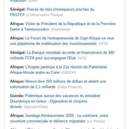
Khartoum
(SNA)
Sénégal:
Procès de trois chroniqueurs proches du
PASTEF
(L'Observateur Paalga)
Afrique:
Visite du Président de la République et de la Première
Dame à Yamoussoukro
(Gabonews)
Afrique:
Le Forum de l'entrepreneuriat de Sept Afrique se veut
une plateforme de mobilisation des investissements
(APS)
Sénégal:
La Banque mondiale accorde un financement de 340
milliards FCFA pour accompagner l'Etat
(APS)
Afrique:
L'Angola participe à la 21e réunion du Partenariat
Afrique-Monde arabe au Caire
(ANGOP)
Afrique:
Moove lève 250 millions de dollars et atteint une
valorisation de 2,1 milliards
(Daba Finance)
Guinée:
Polémique autour des vacances du président
Doumbouya en Grèce - Opposition et citoyens
divisés
(Agenzia Fides)
Afrique:
Sondage Afrobarometer 2026 - Le continent, entre
ouverture commerciale et défiance migratoire
(La Presse)