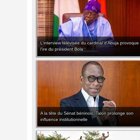
L’interview télévisée du cardinal d'Abuja provoque
l'ire du président Bola
A la tête du Sénat béninois, Talon prolonge son
influence institutionnelle