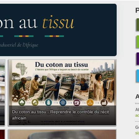
on au
tissu
ndustriel de l'Afrique
A
Af
Du coton au tissu - Reprendre le contrôle du récit
a
africain
G
s