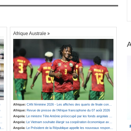
engage
Afrique:
Revue de presse de l'Afrique
7
francophone du 07 août 2026
Afrique Australe
6
Afrique:
CAN féminine 2026 - Les affiches des quarts de finale connues
6
Afrique:
Revue de presse de l'Afrique francophone du 07 août 2026
Angola:
Le ministre Téte António préoccupé par les fonds angolais bloqués en Suisse
Angola:
Le Vietnam souhaite élargir sa coopération économique avec le pays
e
Angola:
Le Président de la République appelle les nouveaux responsables à renforcer l'action de l'Exécutif