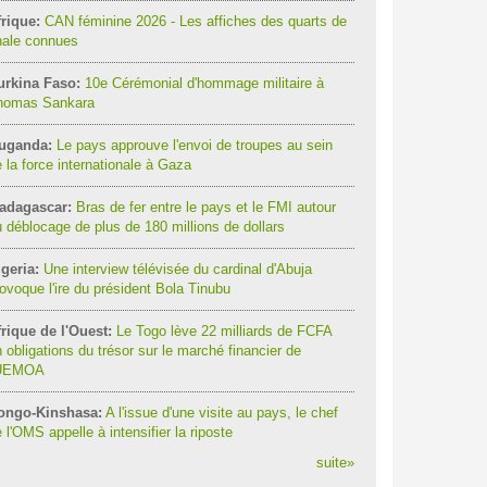
rique:
CAN féminine 2026 - Les affiches des quarts de
nale connues
urkina Faso:
10e Cérémonial d'hommage militaire à
homas Sankara
uganda:
Le pays approuve l'envoi de troupes au sein
 la force internationale à Gaza
adagascar:
Bras de fer entre le pays et le FMI autour
 déblocage de plus de 180 millions de dollars
geria:
Une interview télévisée du cardinal d'Abuja
ovoque l'ire du président Bola Tinubu
rique de l'Ouest:
Le Togo lève 22 milliards de FCFA
 obligations du trésor sur le marché financier de
'UEMOA
ongo-Kinshasa:
A l'issue d'une visite au pays, le chef
 l'OMS appelle à intensifier la riposte
suite
»