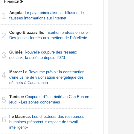
Finance
Nigeria
Angola:
Le pays criminalise la diffusion de
Afrique:
1
1
fausses informations sur Internet
francopho
Congo-Brazzaville:
Insertion professionnelle -
Nigeria:
2
2
Des jeunes formés aux métiers de l'hôtellerie
d'Abuja p
Guinée:
Nouvelle coupure des réseaux
Afrique:
3
3
sociaux, la sixième depuis 2023
Francoph
Maroc:
Le Royaume prévoit la construction
Nigeria:
4
4
d'une usine de valorisation énergétique des
naît de la
déchets à Casablanca
à travers 
Tunisie:
Coupures d'électricité au Cap Bon ce
Afrique:
5
5
jeudi - Les zones concernées
visent un 
Marocain
Ile Maurice:
Les directeurs des ressources
6
Afrique:
humaines préparent «l'espace de travail
6
Zambie rej
intelligent»