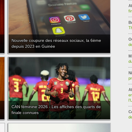
Af
fi
B
T
O
Nouvelle coupure des réseaux sociaux, la 6ème
de
depuis 2023 en Guinée
M
du
Ni
pr
Af
en
l
CAN féminine 2026 - Les affiches des quarts de
C
finale connues
de