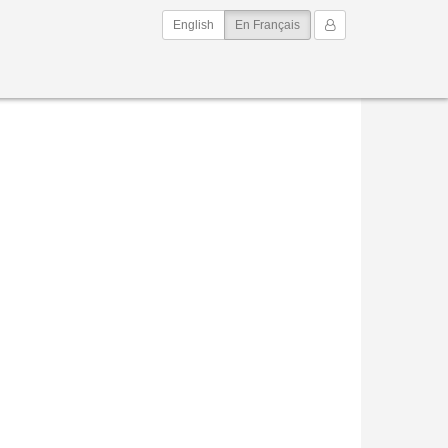
(current)
Mon Compte
English
En Français