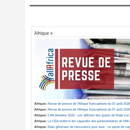
Cameroun:
Cabale ou vérité ? Badjeck 
7
ngée de Biya - Le
des poursuites en France et au pays
au invisible
Afrique
Afrique:
Revue de presse de l'Afrique francophone du 07 août 202
Afrique:
Revue de presse de l'Afrique francophone du 07 août 202
Afrique:
CAN féminine 2026 - Les affiches des quarts de finale connues
Afrique:
La CEA renforce les capacités des parlementaires de l'Afrique de l'Est
Afrique:
Etats généraux de l'assurance pour tous - Le pacte de ruptur