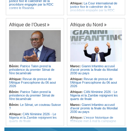
justice fixe le calendrier de la
Afrique:
La Cour international de
procédure engagée par la RDC
justice fixe le calendrier de la
contre le Rwanda
procédure engagée par la RDC
Gabon:
Quand une tribune redonne
contre le Rwanda
espoir - Le témoignage bouleversant
Ethiopie:
Addis-Abeba - L'église
du Dr Alphonse Louma Eyougha
d'Afrique lance officiellement son
Afrique de l'Ouest
Afrique du Nord
Congo-Kinshasa:
Plan stratégique
'cheminement' vers la grande
triennal 2026-2028 - L'IGF place la
Assemblée de 2028
digitalisation au coeur des réformes
Afrique de l'Est:
Le pari du régime
!
érythréen - Pousser le Tigray vers
Congo-Kinshasa:
RDC - Félix
une zone tampon dans le cadre
Tshisekedi place le CEFOCK au
d'une nouvelle guerre par
coeur de bataille de l'appropriation
procuration
du Génocost !
Ethiopie:
Le Premier ministre Abiy
Congo-Kinshasa:
Matadi - Le
inaugure le nouveau terminal de
Kongo Central lance la campagne
l'aéroport international de Bahir Dar
Bénin:
Patrice Talon prend la
Maroc:
Gianni Infantino accusé
de sensibilisation au deuxième
Afrique:
La Croix-Rouge
présidence du premier Sénat de
d'avoir promis la finale du Mondial
Recensement général de la
éthiopienne appelle à une
l'ère bicamérale
2030 au pays
population et de l'habitat
mobilisation accrue des ressources
Afrique:
Revue de presse de
Afrique:
Revue de presse de
Congo-Kinshasa:
Le VPM Shabani
locales en Afrique
l'Afrique Francophone du 06 aout
l'Afrique Francophone du 06 aout
remet aux organisations politiques la
Afrique de l'Est:
Le vrai visage de
2026
2026
directive ministérielle de l'année
l'Égypte - Exploiter la région par tous
politique 2026
Bénin:
Patrice Talon prend la
Afrique:
CAN féminine 2026 - Le
les moyens, entraver la coopération
présidence du premier Sénat de
Nigeria et la Zambie rejoignent les
Congo-Kinshasa:
Gratien de
équitable par tous les moyens
l'ère bicamérale
quarts de finale
Saint-Nicolas Iracan - « Je ne
soutiendrai jamais un dialogue
Bénin:
Le Sénat, un couteau Suisse
Maroc:
Gianni Infantino accusé
destiné au partage du pouvoir ou à
?
d'avoir promis la finale du Mondial
la légitimation des groupes armés »
2030 au pays
Afrique:
CAN féminine 2026 - Le
Nigeria et la Zambie rejoignent les
Afrique:
L'essor historique de
quarts de finale
l'Éthiopie met à mal la campagne
d'hostilité menée par Le Caire
Afrique:
Le continent, plaque
tournante des faux ordres de
Algérie:
France - L'affaire Mehdi