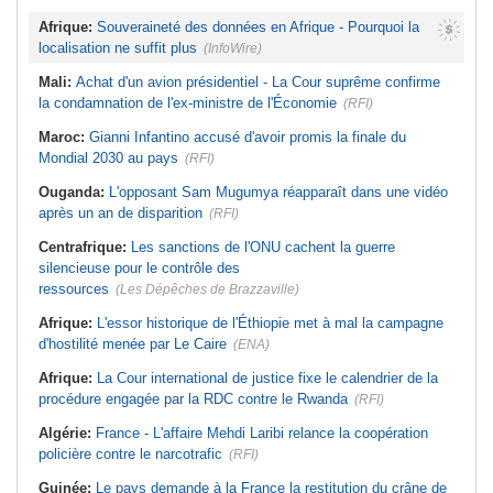
Afrique:
Souveraineté des données en Afrique - Pourquoi la
localisation ne suffit plus
(InfoWire)
Mali:
Achat d'un avion présidentiel - La Cour suprême confirme
la condamnation de l'ex-ministre de l'Économie
(RFI)
Maroc:
Gianni Infantino accusé d'avoir promis la finale du
Mondial 2030 au pays
(RFI)
Ouganda:
L'opposant Sam Mugumya réapparaît dans une vidéo
après un an de disparition
(RFI)
Centrafrique:
Les sanctions de l'ONU cachent la guerre
silencieuse pour le contrôle des
ressources
(Les Dépêches de Brazzaville)
Afrique:
L'essor historique de l'Éthiopie met à mal la campagne
d'hostilité menée par Le Caire
(ENA)
Afrique:
La Cour international de justice fixe le calendrier de la
procédure engagée par la RDC contre le Rwanda
(RFI)
Algérie:
France - L'affaire Mehdi Laribi relance la coopération
policière contre le narcotrafic
(RFI)
Guinée:
Le pays demande à la France la restitution du crâne de