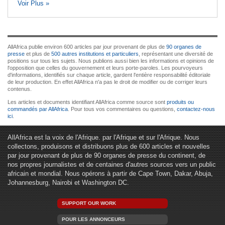
Voir Plus »
AllAfrica publie environ 600 articles par jour provenant de plus de
90 organes de
presse
et plus de
500 autres institutions et particuliers
, représentant une diversité de
positions sur tous les sujets. Nous publions aussi bien les informations et opinions de
l'opposition que celles du gouvernement et leurs porte-paroles. Les pourvoyeurs
d'informations, identifiés sur chaque article, gardent l'entière responsabilité éditoriale
de leur production. En effet AllAfrica n'a pas le droit de modifier ou de corriger leurs
contenus.
Les articles et documents identifiant AllAfrica comme source sont
produits ou
commandés par AllAfrica
. Pour tous vos commentaires ou questions,
contactez-nous
ici
.
AllAfrica est la voix de l'Afrique. par l'Afrique et sur l'Afrique. Nous
collectons, produisons et distribuons plus de 600 articles et nouvelles
par jour provenant de plus de 90 organes de presse du continent, de
nos propres journalistes et de centaines d'autres sources vers un public
africain et mondial. Nous opérons à partir de Cape Town, Dakar, Abuja,
Johannesburg, Nairobi et Washington DC.
SUPPORT OUR WORK
POUR LES ANNONCEURS