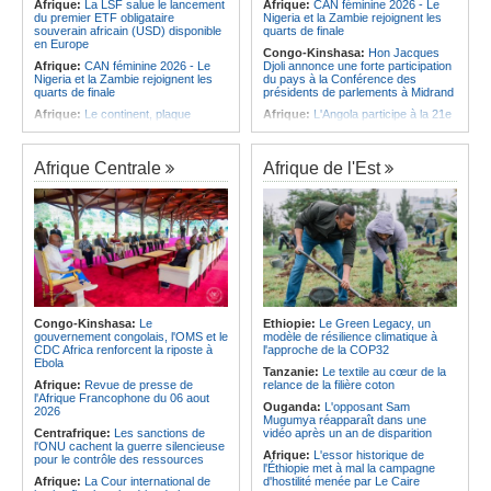
Afrique:
La LSF salue le lancement
Afrique:
CAN féminine 2026 - Le
du premier ETF obligataire
Nigeria et la Zambie rejoignent les
souverain africain (USD) disponible
quarts de finale
en Europe
Congo-Kinshasa:
Hon Jacques
Afrique:
CAN féminine 2026 - Le
Djoli annonce une forte participation
Nigeria et la Zambie rejoignent les
du pays à la Conférence des
quarts de finale
présidents de parlements à Midrand
Afrique:
Le continent, plaque
Afrique:
L'Angola participe à la 21e
tournante des faux ordres de
réunion du Partenariat Afrique-
virement
Monde arabe au Caire
Afrique:
Pourquoi l'avenir du textile
Afrique:
CAN féminine - La Côte
Afrique Centrale
Afrique de l'Est
africain est bien plus prometteur que
d'Ivoire affrontera l'Algérie et le
ne le laissent penser les chiffres
Maroc fera face à l'Afrique du Sud
en quarts
Afrique:
L'essor historique de
l'Éthiopie met à mal la campagne
Afrique:
Revue de presse de
d'hostilité menée par Le Caire
l'Afrique francophone du 05 août
2026
Afrique:
La Cour international de
justice fixe le calendrier de la
Afrique:
L'Angola et l'UA préparent
procédure engagée par la RDC
le sommet sur la prévention et la
contre le Rwanda
résolution des conflits
Afrique:
Ligue des Champions de la
Angola:
Le paiement échelonné
Congo-Kinshasa:
Le
Ethiopie:
Le Green Legacy, un
CAF - L'Espérance exemptée au
des services touristiques démarre
gouvernement congolais, l'OMS et le
modèle de résilience climatique à
premier tour, le Club Africain hérite
ce jeudi
CDC Africa renforcent la riposte à
l'approche de la COP32
du Djoliba AC
Ebola
Angola:
Jiu-jitsu - Le pays
Tanzanie:
Le textile au cœur de la
Afrique:
Un consortium européen
décroche une troisième médaille à
Afrique:
Revue de presse de
relance de la filière coton
développe un modèle de production
Abou Dabi
l'Afrique Francophone du 06 aout
Ouganda:
L'opposant Sam
novateur pour les ingrédients
2026
Mugumya réapparaît dans une
pharmaceutiques actifs, une
Centrafrique:
Les sanctions de
vidéo après un an de disparition
opportunité pour le pays
l'ONU cachent la guerre silencieuse
Afrique:
L'essor historique de
pour le contrôle des ressources
l'Éthiopie met à mal la campagne
Afrique:
La Cour international de
d'hostilité menée par Le Caire