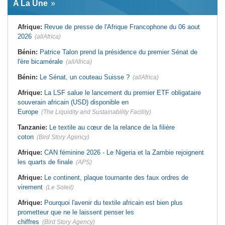
A La Une
virement
Laribi relance la coopération
policière contre le narcotrafic
Mali:
Achat d'un avion présidentiel -
La Cour suprême confirme la
Tunisie:
Au pays - 6 morts et 18
Afrique:
Revue de presse de l'Afrique Francophone du 06 aout
condamnation de l'ex-ministre de
blessés dans un grave accident de
l'Économie
la route
2026
(allAfrica)
Guinée:
Le pays demande à la
Tunisie:
Une maison entièrement
France la restitution du crâne de
calcinée à Moknine après le
Bénin:
Patrice Talon prend la présidence du premier Sénat de
Bokar Biro et de trois de ses
rétablissement du courant
l'ère bicamérale
proches
(allAfrica)
Afrique:
Ligue des Champions de la
Bénin:
Le nouveau Sénat élit son
CAF - L'Espérance exemptée au
Bénin:
Le Sénat, un couteau Suisse ?
(allAfrica)
premier président
premier tour, le Club Africain hérite
du Djoliba AC
Cote d'Ivoire:
Protection de
Afrique:
La LSF salue le lancement du premier ETF obligataire
l'environnement - La Roots Wild
Tunisie:
Crise sanitaire au pays -
Foundation distinguée au Grand Prix
L'OMS alerte sur une hausse
souverain africain (USD) disponible en
Nelson Mandela
incontrôlable d'Ebola
Europe
(The Liquidity and Sustainability Facility)
Tanzanie:
Le textile au cœur de la relance de la filière
coton
(Bird Story Agency)
Afrique:
CAN féminine 2026 - Le Nigeria et la Zambie rejoignent
les quarts de finale
(APS)
Afrique:
Le continent, plaque tournante des faux ordres de
virement
(Le Soleil)
Afrique:
Pourquoi l'avenir du textile africain est bien plus
prometteur que ne le laissent penser les
chiffres
(Bird Story Agency)