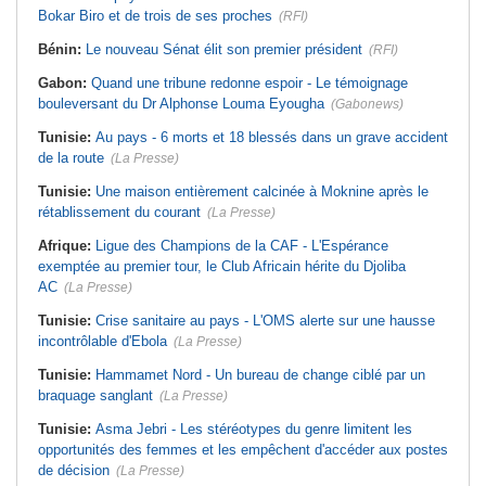
Bokar Biro et de trois de ses proches
(RFI)
Bénin:
Le nouveau Sénat élit son premier président
(RFI)
Gabon:
Quand une tribune redonne espoir - Le témoignage
bouleversant du Dr Alphonse Louma Eyougha
(Gabonews)
Tunisie:
Au pays - 6 morts et 18 blessés dans un grave accident
de la route
(La Presse)
Tunisie:
Une maison entièrement calcinée à Moknine après le
rétablissement du courant
(La Presse)
Afrique:
Ligue des Champions de la CAF - L'Espérance
exemptée au premier tour, le Club Africain hérite du Djoliba
AC
(La Presse)
Tunisie:
Crise sanitaire au pays - L'OMS alerte sur une hausse
incontrôlable d'Ebola
(La Presse)
Tunisie:
Hammamet Nord - Un bureau de change ciblé par un
braquage sanglant
(La Presse)
Tunisie:
Asma Jebri - Les stéréotypes du genre limitent les
opportunités des femmes et les empêchent d'accéder aux postes
de décision
(La Presse)