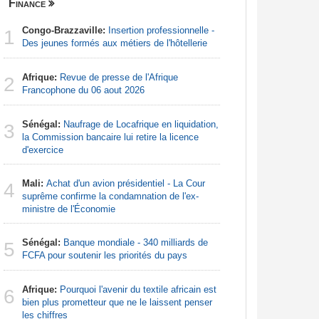
Finance
Nigeria
Congo-Brazzaville:
Insertion professionnelle -
Afrique:
1
1
Des jeunes formés aux métiers de l'hôtellerie
Francoph
Afrique:
Revue de presse de l'Afrique
Afrique:
2
2
Francophone du 06 aout 2026
Zambie rej
Sénégal:
Naufrage de Locafrique en liquidation,
Afrique:
3
3
la Commission bancaire lui retire la licence
francopho
d'exercice
Afrique:
4
Mali:
Achat d'un avion présidentiel - La Cour
francopho
4
suprême confirme la condamnation de l'ex-
ministre de l'Économie
Nigeria:
5
tensions 
Sénégal:
Banque mondiale - 340 milliards de
5
déclarati
FCFA pour soutenir les priorités du pays
Nigeria:
6
Afrique:
Pourquoi l'avenir du textile africain est
de lever 5
6
bien plus prometteur que ne le laissent penser
introduct
les chiffres