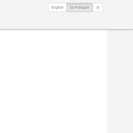
(current)
Mon Compte
English
En Français