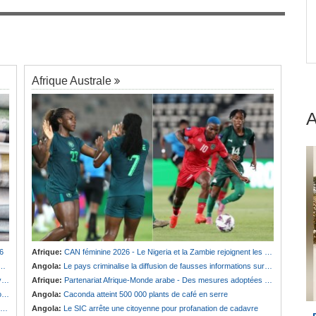
Afrique:
Revue de presse de l'Afrique
7
rgit
Francophone du 06 aout 2026
Afrique Australe
6
Afrique:
CAN féminine 2026 - Le Nigeria et la Zambie rejoignent les quarts de finale
Angola:
Le pays criminalise la diffusion de fausses informations sur Internet
e
Afrique:
Partenariat Afrique-Monde arabe - Des mesures adoptées pour relancer la coopération
?
Angola:
Caconda atteint 500 000 plants de café en serre
Angola:
Le SIC arrête une citoyenne pour profanation de cadavre