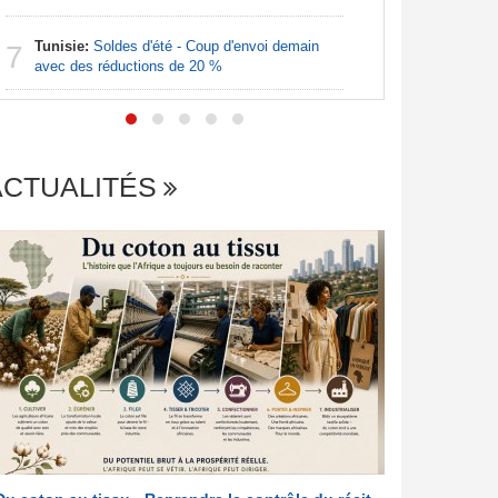
Afrique:
7
Tunisie:
Soldes d'été - Coup d'envoi demain
Francopho
7
avec des réductions de 20 %
ACTUALITÉS