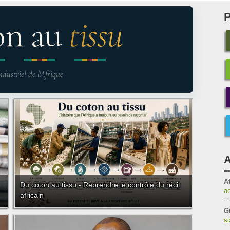
on au
tissu
ndustriel de l'Afrique
A
Af
Du coton au tissu - Reprendre le contrôle du récit
a
africain
G
s