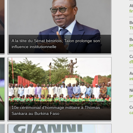
Af
fi
B
T
B
A la tête du Sénat béninois, Talon prolonge son
pa
influence institutionnelle
C
d'
A
in
Ni
pr
10e cérémonial d'hommage militaire à Thomas
C
c
Sankara au Burkina Faso