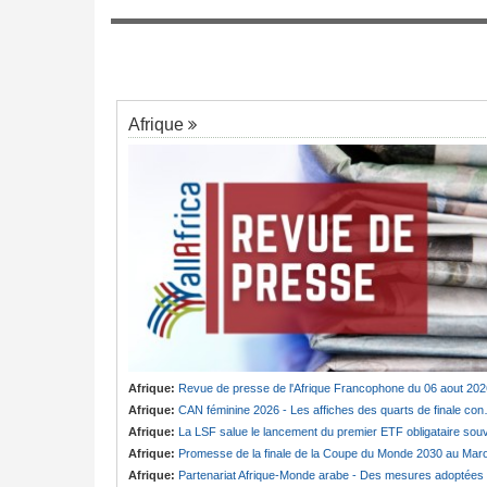
dou - Les accusations
Cameroun:
Ngobo olive, le nom qui ressu
7
dans l'affaire badjeck
Afrique
Afrique:
Revue de presse de l'Afrique Francophone du 06 aout 202
Afrique:
CAN féminine 2026 - Les affiches des quarts de finale connues
Afrique:
La LSF salue le lancement du premier ETF obligataire souverain africain (USD) disponible en Europ
Afrique:
Promesse de la finale de la Coupe du Monde 2030 au Maroc - Infantino marquera-t-il le but de son maintien 
Afrique:
Partenariat Afrique-Monde arabe - Des mesures adoptées pour relancer la coopération