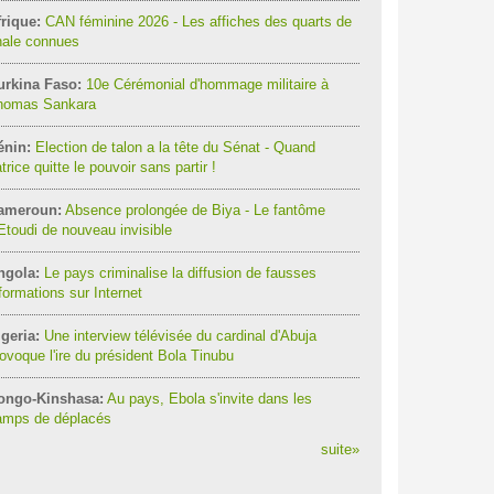
rique:
CAN féminine 2026 - Les affiches des quarts de
nale connues
urkina Faso:
10e Cérémonial d'hommage militaire à
homas Sankara
énin:
Election de talon a la tête du Sénat - Quand
trice quitte le pouvoir sans partir !
ameroun:
Absence prolongée de Biya - Le fantôme
Etoudi de nouveau invisible
ngola:
Le pays criminalise la diffusion de fausses
formations sur Internet
geria:
Une interview télévisée du cardinal d'Abuja
ovoque l'ire du président Bola Tinubu
ongo-Kinshasa:
Au pays, Ebola s'invite dans les
amps de déplacés
suite
»