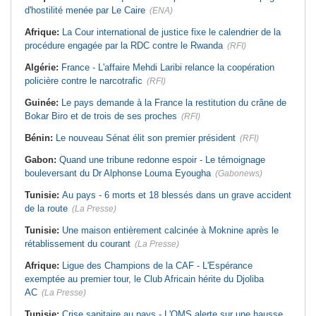
d'hostilité menée par Le Caire
(ENA)
Afrique:
La Cour international de justice fixe le calendrier de la
procédure engagée par la RDC contre le Rwanda
(RFI)
Algérie:
France - L'affaire Mehdi Laribi relance la coopération
policière contre le narcotrafic
(RFI)
Guinée:
Le pays demande à la France la restitution du crâne de
Bokar Biro et de trois de ses proches
(RFI)
Bénin:
Le nouveau Sénat élit son premier président
(RFI)
Gabon:
Quand une tribune redonne espoir - Le témoignage
bouleversant du Dr Alphonse Louma Eyougha
(Gabonews)
Tunisie:
Au pays - 6 morts et 18 blessés dans un grave accident
de la route
(La Presse)
Tunisie:
Une maison entièrement calcinée à Moknine après le
rétablissement du courant
(La Presse)
Afrique:
Ligue des Champions de la CAF - L'Espérance
exemptée au premier tour, le Club Africain hérite du Djoliba
AC
(La Presse)
Tunisie:
Crise sanitaire au pays - L'OMS alerte sur une hausse