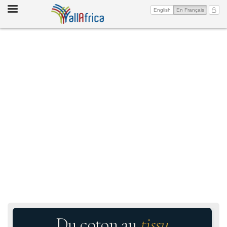
Toggle
(current)
Mon 
English
En Français
navigation
Du coton au
tissu