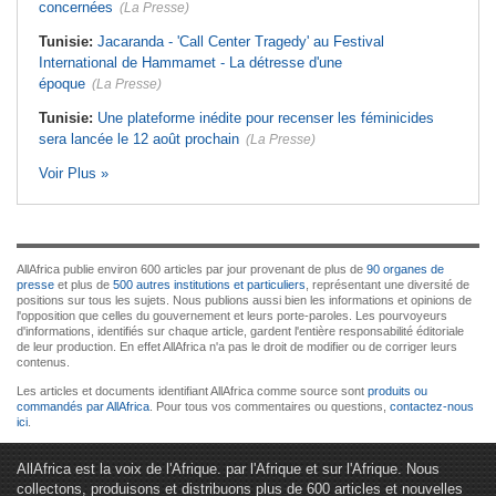
concernées
(La Presse)
Tunisie:
Jacaranda - 'Call Center Tragedy' au Festival
International de Hammamet - La détresse d'une
époque
(La Presse)
Tunisie:
Une plateforme inédite pour recenser les féminicides
sera lancée le 12 août prochain
(La Presse)
Voir Plus »
AllAfrica publie environ 600 articles par jour provenant de plus de
90 organes de
presse
et plus de
500 autres institutions et particuliers
, représentant une diversité de
positions sur tous les sujets. Nous publions aussi bien les informations et opinions de
l'opposition que celles du gouvernement et leurs porte-paroles. Les pourvoyeurs
d'informations, identifiés sur chaque article, gardent l'entière responsabilité éditoriale
de leur production. En effet AllAfrica n'a pas le droit de modifier ou de corriger leurs
contenus.
Les articles et documents identifiant AllAfrica comme source sont
produits ou
commandés par AllAfrica
. Pour tous vos commentaires ou questions,
contactez-nous
ici
.
AllAfrica est la voix de l'Afrique. par l'Afrique et sur l'Afrique. Nous
collectons, produisons et distribuons plus de 600 articles et nouvelles