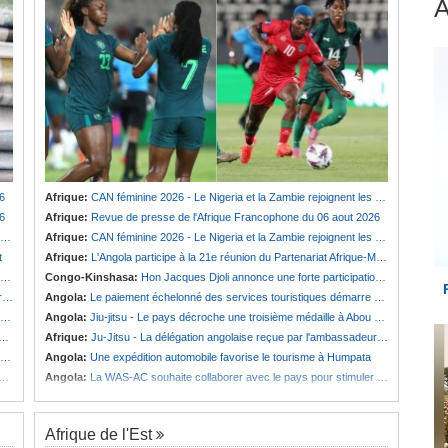
6
Afrique:
CAN féminine 2026 - Le Nigeria et la Zambie rejoignent les quarts de finale
6
Afrique:
Revue de presse de l'Afrique Francophone du 06 aout 2026
Afrique:
CAN féminine 2026 - Le Nigeria et la Zambie rejoignent les quarts de finale
t
Afrique:
L'Angola participe à la 21e réunion du Partenariat Afrique-Monde arabe au Caire
Congo-Kinshasa:
Hon Jacques Djoli annonce une forte participation du pays à la Conférence des présidents de parlements à Midrand
é
Angola:
Le paiement échelonné des services touristiques démarre ce jeudi
Angola:
Jiu-jitsu - Le pays décroche une troisième médaille à Abou Dabi
Afrique:
Ju-Jitsu - La délégation angolaise reçue par l'ambassadeur d'Angola aux Émirats arabes unis
Angola:
Une expédition automobile favorise le tourisme à Humpata
Angola:
La WAS-AC souhaite collaborer avec le pays pour stimuler l'aquaculture
Afrique de l'Est