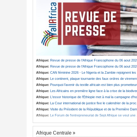
Afrique:
Revue de presse de l'Afrique Francophone du 06 aout 202
Afrique:
Revue de presse de l'Afrique Francophone du 06 aout 202
Afrique:
CAN féminine 2026 - Le Nigeria et la Zambie rejoignent les quarts de finale
Afrique:
Le continent, plaque tournante des faux ordres de viremen
Afrique:
Pourquoi l'avenir du textile africain est bien plus prometteur que ne le laissent penser les chiffres
Afrique:
Les Africains en première ligne face à la crise de la biodiversit
Afrique:
L'essor historique de l'Éthiopie met à mal la campagne d'hostilité menée par Le Caire
Afrique:
La Cour international de justice fixe le calendrier de la procédure engagée par la RDC contre le Rwanda
Afrique:
Visite du Président de la République et de la Première Dame à Yamoussoukro
Afrique:
Le Forum de l'entrepreneuriat de Sept Afrique se veut une plateforme de mobilisation des investissements
Afrique Centrale