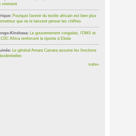
 virement
rique:
Pourquoi l'avenir du textile africain est bien plus
ometteur que ne le laissent penser les chiffres
ongo-Kinshasa:
Le gouvernement congolais, l'OMS et
 CDC Africa renforcent la riposte à Ebola
uinée:
Le général Amara Camara assume les fonctions
ésidentielles
suite
»