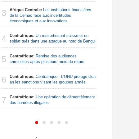
Sénégal
3
Afrique Centrale:
Les institutions financières
la Commiss
3
de la Cemac face aux incertitudes
d'exercic
économiques et aux innovations
Sénégal
4
Centrafrique:
Un ressortissant suisse et un
FCFA pour
4
soldat tués dans une attaque au nord de Bangui
Afrique:
5
Centrafrique:
Reprise des audiences
bien plus
5
criminelles après plusieurs mois de retard
les chiffr
Centrafrique:
Centrafrique - L'ONU proroge d'un
Madagas
6
6
an les sanctions visant les groupes armés
provoque 
Centrafrique:
Une opération de démantèlement
Afrique d
7
7
des barrières illégales
préparati
confondu