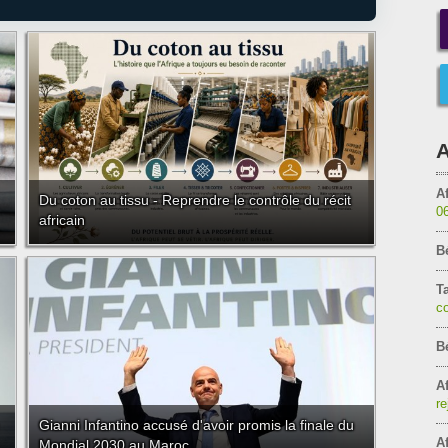
A
Af
Du coton au tissu - Reprendre le contrôle du récit
0
africain
B
T
c
B
Af
re
Gianni Infantino accusé d'avoir promis la finale du
Af
Mondial 2030 au Maroc