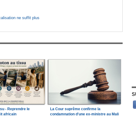
lisation ne suffit plus
S
ssu - Reprendre le
La Cour suprême confirme la
it africain
condamnation d'une ex-ministre au Mali