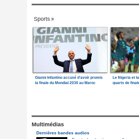
Sports
Gianni Infantino accusé d'avoir promis
Le Nigeria et l
la finale du Mondial 2030 au Maroc
quarts de fina
Gouvernance
de l'Afrique
Guinée:
Le général Amara Camara assum
1
026
fonctions présidentielles
frique en liquidation,
Bénin:
Le nouveau Sénat élit son premie
Multimédias
2
retire la licence
président
Dernières bandes audios