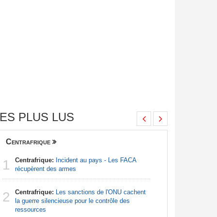
ES PLUS LUS
Centrafrique
Finance
Centrafrique:
Incident au pays - Les FACA
Congo-Br
1
1
récupèrent des armes
Des jeune
Centrafrique:
Les sanctions de l'ONU cachent
Afrique:
2
2
la guerre silencieuse pour le contrôle des
Francoph
ressources