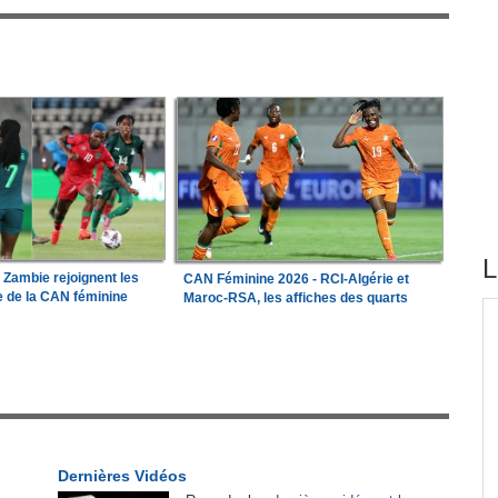
L
a Zambie rejoignent les
CAN Féminine 2026 - RCI-Algérie et
le de la CAN féminine
Maroc-RSA, les affiches des quarts
tirés du site
e les
Madagascar:
Bemasoandro Itaosy - Un arrêté
1
encadre les famorana et les famadihana
r
Guinée:
Le général Amara Camara assume les
2
fonctions présidentielles
Dernières Vidéos