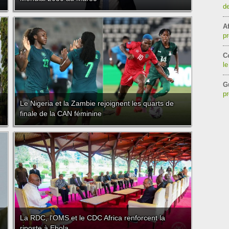
de
Af
pr
C
le
G
pr
Le Nigeria et la Zambie rejoignent les quarts de
finale de la CAN féminine
La RDC, l'OMS et le CDC Africa renforcent la
riposte à Ebola