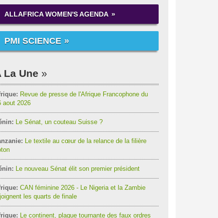
ALLAFRICA WOMEN'S AGENDA
PMI SCIENCE
 La Une
rique:
Revue de presse de l'Afrique Francophone du
6 aout 2026
énin:
Le Sénat, un couteau Suisse ?
anzanie:
Le textile au cœur de la relance de la filière
oton
énin:
Le nouveau Sénat élit son premier président
rique:
CAN féminine 2026 - Le Nigeria et la Zambie
joignent les quarts de finale
rique:
Le continent, plaque tournante des faux ordres