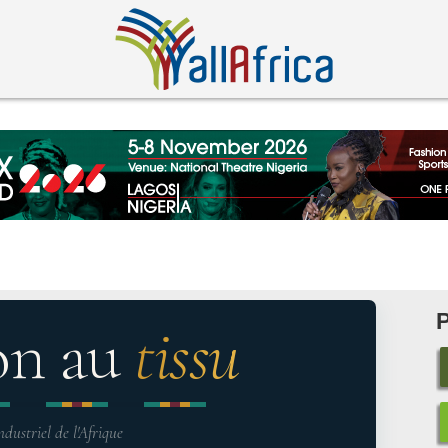
on au
tissu
ndustriel de l'Afrique