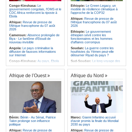
faire preuve de plus de dynamisme
défieront l'APR FC
Congo-Kinshasa:
Le
Ethiopie:
Le Green Legacy, un
Angola:
L'économie angolaise a
Afrique:
Partenariat - La Lonaci
gouvernement congolais, l'OMS et le
modèle de résilience climatique à
surmonté une longue phase de
accompagne le projet social de Miss
CDC Africa renforcent la riposte à
l'approche de la COP32
contraction, selon le ministre
Côte d'Ivoire 2026
Ebola
Massano
Afrique:
Revue de presse de
Afrique:
Ligue des Champions de la
Afrique:
Revue de presse de
l'Afrique francophone du 07 août
CAF - L'Espérance exemptée au
l'Afrique francophone du 07 août
2026
premier tour, le Club Africain hérite
2026
Ethiopie:
Le gouvernement
du Djoliba AC
Cameroun:
Absence prolongée de
éthiopien sévit contre les
Biya - Le fantôme d'Etoudi de
fonctionnaires et les hommes
nouveau invisible
d'affaires corrompus
Angola:
Le pays criminalise la
Soudan:
La guerre contre les
diffusion de fausses informations
houthistes du Yémen peut-elle
sur Internet
détourner Riyad du pays ?
Congo-Kinshasa:
Au pays, Ebola
Sud-Soudan:
Le long voyage des
s'invite dans les camps de déplacés
femmes pour accéder aux soins de
santé
São Tomé and Príncipe:
Soutenir
l'intégrité de l'information à Sao
Tanzanie:
Le textile au cœur de la
Afrique de l'Ouest
Afrique du Nord
Tomé-et-Principe à l'approche des
relance de la filière coton
élections
Afrique:
L'essor historique de
Afrique:
Partenariat Afrique-Monde
l'Éthiopie met à mal la campagne
arabe - Des mesures adoptées pour
d'hostilité menée par Le Caire
relancer la coopération
Ile Maurice:
Le nouveau CEO
Angola:
Ju-jitsu - L'Angola
connu dans un mois
décroche une quatrième médaille au
Ile Maurice:
Les directeurs des
Championnat du monde
ressources humaines préparent
Congo-Kinshasa/Egypte:
Coupe
«l'espace de travail intelligent»
de la Confédération CAF - Virunga
Bénin:
Bénin - Au Sénat, Patrice
Maroc:
Gianni Infantino accusé
Ile Maurice:
«Aucune charge contre
affrontera Bazar Brothers, Maniema
Talon prolonge son influence
d'avoir promis la finale du Mondial
Véronique Leu-Govind pour
Union entre directement au 2e tour
politique
2030 au pays
l'instant» après cinq heures
Afrique:
Ligue des champions de la
d'audition
Afrique:
Revue de presse de
Afrique:
Revue de presse de