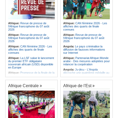
Afrique:
Revue de presse de
Afrique:
CAN féminine 2026 - Les
l'Afrique francophone du 07 août
affiches des quarts de finale
2026
connues
Afrique:
Revue de presse de
Afrique:
Revue de presse de
l'Afrique francophone du 07 août
l'Afrique francophone du 07 août
2026
2026
Afrique:
CAN féminine 2026 - Les
Angola:
Le pays criminalise la
affiches des quarts de finale
diffusion de fausses informations
connues
sur Internet
Afrique:
La LSF salue le lancement
Afrique:
Partenariat Afrique-Monde
du premier ETF obligataire
arabe - Des mesures adoptées pour
souverain africain (USD) disponible
relancer la coopération
en Europe
Angola:
Ju-jitsu - L'Angola
Afrique:
Promesse de la finale de la
décroche une quatrième médaille au
Coupe du Monde 2030 au Maroc -
Championnat du monde
Infantino marquera-t-il le but de son
Angola:
Caconda atteint 500 000
maintien ?
plants de café en serre
Afrique Centrale
Afrique de l'Est
Afrique:
Partenariat Afrique-Monde
Angola:
Le SIC arrête une
arabe - Des mesures adoptées pour
citoyenne pour profanation de
relancer la coopération
cadavre
Afrique:
L'essor historique de
Angola:
L'incompatibilité de la ligne
l'Éthiopie met à mal la campagne
ferroviaire du pays réduit l'efficacité
d'hostilité menée par Le Caire
opérationnelle du corridor de Lobito
Afrique:
Ligue des champions de la
Angola:
Des nouveaux
CAF - Mazembe affrontera
responsables à Cuando appelés à
Medeama, les Aigles du Congo