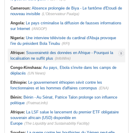
Cameroun:
Absence prolongée de Biya - Le fantôme d'Etoudi de
nouveau invisible
(L'Observateur Paalga)
Angola:
Le pays criminalise la diffusion de fausses informations
sur Internet
(ANGOP)
Nigeria:
Une interview télévisée du cardinal d'Abuja provoque
l'ire du président Bola Tinubu
(RFI)
Afrique:
Souveraineté des données en Afrique - Pourquoi la
localisation ne suffit plus
(InfoWire)
Congo-Kinshasa:
Au pays, Ebola s'invite dans les camps de
déplacés
(UN News)
Ethiopie:
Le gouvernement éthiopien sévit contre les
fonctionnaires et les hommes d'affaires corrompus
(ENA)
Bénin:
Bénin - Au Sénat, Patrice Talon prolonge son influence
politique
(Fratmat.info)
Afrique:
La LSF salue le lancement du premier ETF obligataire
souverain africain (USD) disponible en
Europe
(The Liquidity and Sustainability Facility)
Soudan:
La guerre contre les houthistes du Yémen peut-elle