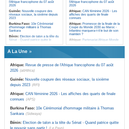
CAF - Mazembe affrontera
l'Afrique francophone du 07 août
l'Afrique francophone du 07 août
Medeama, les Aigles du Congo
2026
2026
défieront l'APR FC
Guinée:
Nouvelle coupure des
Afrique:
CAN féminine 2026 - Les
réseaux sociaux, la sixième depuis
affiches des quarts de finale
2023
connues
Burkina Faso:
10e Cérémonial
Afrique:
Promesse de la finale de la
d'hommage militaire à Thomas
Coupe du Monde 2030 au Maroc -
Sankara
Infantino marquera-t-il le but de son
maintien ?
Bénin:
Election de talon a la tête du
Sénat - Quand patrice quitte le
Afrique:
Partenariat Afrique-Monde
pouvoir sans partir !
arabe - Des mesures adoptées pour
relancer la coopération
Cameroun:
Absence prolongée de
A La Une
Biya - Le fantôme d'Etoudi de
Afrique:
L'essor historique de
nouveau invisible
l'Éthiopie met à mal la campagne
d'hostilité menée par Le Caire
Nigeria:
Une interview télévisée du
Afrique:
Revue de presse de l'Afrique francophone du 07 août
cardinal d'Abuja provoque l'ire du
Maroc:
Arrivée de M. Bourita à Cali
président Bola Tinubu
pour représenter Sa Majesté le Roi
2026
(allAfrica)
à la cérémonie d'investiture du
Bénin:
Bénin - Au Sénat, Patrice
nouveau président colombien
Talon prolonge son influence
Guinée:
Nouvelle coupure des réseaux sociaux, la sixième
politique
Congo-Kinshasa/Egypte:
Coupe
depuis 2023
(RFI)
de la Confédération CAF - Virunga
São Tomé and Príncipe:
Soutenir
affrontera Bazar Brothers, Maniema
l'intégrité de l'information à Sao
Union entre directement au 2e tour
Afrique:
CAN féminine 2026 - Les affiches des quarts de finale
Tomé-et-Principe à l'approche des
élections
Tunisie:
Mohamed Azaiez
connues
(APS)
(entraîneur du CAB) évalue le stage
Afrique de l'Ouest:
Le Marché de
de Ain Draham - « Un bilan positif »
la BRVM en Effervescence - 4
Burkina Faso:
10e Cérémonial d'hommage militaire à Thomas
Actions Clés Affichent des Gains
Tunisie:
Tennis/Challenger de
Sankara
Notables
(Sidwaya)
Grodzisk - Aziz Dougaz éliminé en
huitièmes
Bénin:
Election de talon a la tête du Sénat - Quand patrice quitte
le pouvoir sans partir !
(Le Pays)