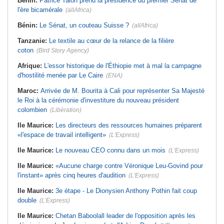
Bénin:
Patrice Talon prend la présidence du premier Sénat de
l'ère bicamérale
(allAfrica)
Bénin:
Le Sénat, un couteau Suisse ?
(allAfrica)
Tanzanie:
Le textile au cœur de la relance de la filière
coton
(Bird Story Agency)
Afrique:
L'essor historique de l'Éthiopie met à mal la campagne
d'hostilité menée par Le Caire
(ENA)
Maroc:
Arrivée de M. Bourita à Cali pour représenter Sa Majesté
le Roi à la cérémonie d'investiture du nouveau président
colombien
(Libération)
Ile Maurice:
Les directeurs des ressources humaines préparent
«l'espace de travail intelligent»
(L'Express)
Ile Maurice:
Le nouveau CEO connu dans un mois
(L'Express)
Ile Maurice:
«Aucune charge contre Véronique Leu-Govind pour
l'instant» après cinq heures d'audition
(L'Express)
Ile Maurice:
3e étape - Le Dionysien Anthony Pothin fait coup
double
(L'Express)
Ile Maurice:
Chetan Baboolall leader de l'opposition après les