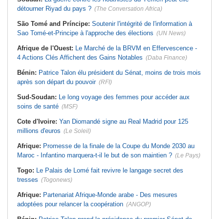
détourner Riyad du pays ?
(The Conversation Africa)
São Tomé and Príncipe:
Soutenir l'intégrité de l'information à
Sao Tomé-et-Principe à l'approche des élections
(UN News)
Afrique de l'Ouest:
Le Marché de la BRVM en Effervescence -
4 Actions Clés Affichent des Gains Notables
(Daba Finance)
Bénin:
Patrice Talon élu président du Sénat, moins de trois mois
après son départ du pouvoir
(RFI)
Sud-Soudan:
Le long voyage des femmes pour accéder aux
soins de santé
(MSF)
Cote d'Ivoire:
Yan Diomandé signe au Real Madrid pour 125
millions d'euros
(Le Soleil)
Afrique:
Promesse de la finale de la Coupe du Monde 2030 au
Maroc - Infantino marquera-t-il le but de son maintien ?
(Le Pays)
Togo:
Le Palais de Lomé fait revivre le langage secret des
tresses
(Togonews)
Afrique:
Partenariat Afrique-Monde arabe - Des mesures
adoptées pour relancer la coopération
(ANGOP)