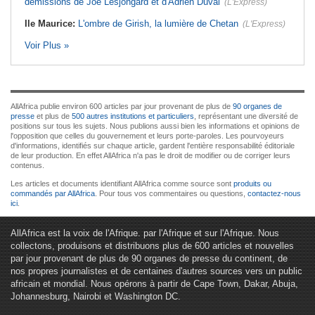
démissions de Joe Lesjongard et d'Adrien Duval
(L'Express)
Ile Maurice:
L'ombre de Girish, la lumière de Chetan
(L'Express)
Voir Plus »
AllAfrica publie environ 600 articles par jour provenant de plus de
90 organes de
presse
et plus de
500 autres institutions et particuliers
, représentant une diversité de
positions sur tous les sujets. Nous publions aussi bien les informations et opinions de
l'opposition que celles du gouvernement et leurs porte-paroles. Les pourvoyeurs
d'informations, identifiés sur chaque article, gardent l'entière responsabilité éditoriale
de leur production. En effet AllAfrica n'a pas le droit de modifier ou de corriger leurs
contenus.
Les articles et documents identifiant AllAfrica comme source sont
produits ou
commandés par AllAfrica
. Pour tous vos commentaires ou questions,
contactez-nous
ici
.
AllAfrica est la voix de l'Afrique. par l'Afrique et sur l'Afrique. Nous
collectons, produisons et distribuons plus de 600 articles et nouvelles
par jour provenant de plus de 90 organes de presse du continent, de
nos propres journalistes et de centaines d'autres sources vers un public
africain et mondial. Nous opérons à partir de Cape Town, Dakar, Abuja,
Johannesburg, Nairobi et Washington DC.