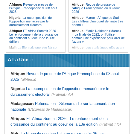
qui signe à la place de Biya
Afrique:
Revue de presse de
Afrique:
Revue de presse de
l'Afrique Francophone du 08 aout
l'Afrique Francophone du 08 aout
2026
2026
Nigeria:
La recomposition de
Afrique:
Maroc - Afrique du Sud -
l'opposition menacée par le
Les chiffres d'un quart de finale très
durcissement électoral
attendu
Afrique:
FT Africa Summit 2026 -
Afrique:
Élodie Nakkach (Maroc) -
Le renforcement de la croissance
« La finale de 2022, on l'utilise
du continent au coeur de la 13e
comme une expérience pour aller de
édition
l'avant »
Mali:
La Biennale sportive fait son
Afrique:
Les statistiques clés avant
retour après 36 ans d'interruption
le quart de finale entre la Côte
d'Ivoire et l'Algérie
Afrique de l'Ouest:
Marché
A La Une
financier régional - Un bon plant
Afrique:
Le Maroc et l'Afrique du
pour le secteur agricole
Sud se retrouvent quatre ans après
la finale
Sénégal:
FERA - La DG sortante
Afrique:
Revue de presse de l'Afrique Francophone du 08 aout
revendique un redressement
Afrique:
Côte d'Ivoire - Algérie, un
financier du fonds
duel de contrastes
2026
(allAfrica)
Sénégal:
Affaire d'actes contre
Afrique:
AfroBasket U18 - Le
nature - Le procureur du TGI de
Sénégal bat la Tunisie et prend le
Nigeria:
La recomposition de l'opposition menacée par le
Pikine-Guédiawaye interjette appel
quart
durcissement électoral
de l'ordonnance de non-lieu partiel et
(Fratmat.info)
Tunisie:
Enseignement supérieur -
de renvoi de plusieurs prévenus
Le pays lance son premier master
Madagascar:
Refondation - Silence radio sur la concertation
Sénégal:
FERA - Priorité à
interconnecté « One Health »
l'économie de la préservation,
nationale
(L'Express de Madagascar)
Tunisie:
La CCI de Tunis lance le
Cheikh Dieng décline sa vision
pôle « SPEEDUP » pour propulser
Sénégal:
Cheikh Dieng définit ses
les startups à l'international
Afrique:
FT Africa Summit 2026 - Le renforcement de la
axes prioritaires pour restructurer le
croissance du continent au coeur de la 13e édition
Fonds d'entretien routier autonome
(Fratmat.info)
Mali:
La Biennale sportive fait son retour après 36 ans