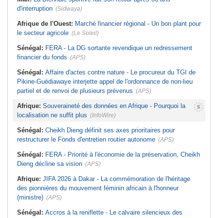
d'interruption
(Sidwaya)
Afrique de l'Ouest:
Marché financier régional - Un bon plant pour
le secteur agricole
(Le Soleil)
Sénégal:
FERA - La DG sortante revendique un redressement
financier du fonds
(APS)
Sénégal:
Affaire d'actes contre nature - Le procureur du TGI de
Pikine-Guédiawaye interjette appel de l'ordonnance de non-lieu
partiel et de renvoi de plusieurs prévenus
(APS)
Afrique:
Souveraineté des données en Afrique - Pourquoi la
localisation ne suffit plus
(InfoWire)
Sénégal:
Cheikh Dieng définit ses axes prioritaires pour
restructurer le Fonds d'entretien routier autonome
(APS)
Sénégal:
FERA - Priorité à l'économie de la préservation, Cheikh
Dieng décline sa vision
(APS)
Afrique:
JIFA 2026 à Dakar - La commémoration de l'héritage
des pionnières du mouvement féminin africain à l'honneur
(ministre)
(APS)
Sénégal:
Accros à la reniflette - Le calvaire silencieux des