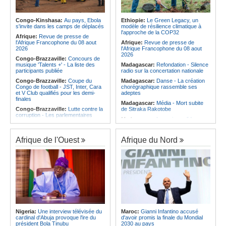
Afrique:
Les statistiques clés avant
Angola:
Le pays totalise six
le quart de finale entre la Côte
médailles au Championnat du
d'Ivoire et l'Algérie
monde de ju-jitsu
Congo-Kinshasa:
Au pays, Ebola
Ethiopie:
Le Green Legacy, un
Afrique:
Le Maroc et l'Afrique du
s'invite dans les camps de déplacés
modèle de résilience climatique à
Angola:
Le pays a achevé 89 % du
Sud se retrouvent quatre ans après
l'approche de la COP32
déminage des 911 zones minées
Afrique:
Revue de presse de
la finale
l'Afrique Francophone du 08 aout
Afrique:
Revue de presse de
Afrique:
Côte d'Ivoire - Algérie, un
2026
l'Afrique Francophone du 08 aout
duel de contrastes
2026
Congo-Brazzaville:
Concours de
musique 'Talents +' - La liste des
Madagascar:
Refondation - Silence
participants publiée
radio sur la concertation nationale
Congo-Brazzaville:
Coupe du
Madagascar:
Danse - La création
Congo de football - JST, Inter, Cara
chorégraphique rassemble ses
et V Club qualifiés pour les demi-
adeptes
finales
Madagascar:
Média - Mort subite
Congo-Brazzaville:
Lutte contre la
de Sitraka Rakotobe
corruption - Les parlementaires
Madagascar:
Les reins solides
sensibilisés
Madagascar:
Vol à la tire - Un
Congo-Brazzaville:
Santé publique
groupe de six femmes se retrouve
- Ollombo réceptionne son hôpital de
Afrique de l'Ouest
Afrique du Nord
en prison
référence
Madagascar:
Athlétisme - 100
Congo-Brazzaville:
Lutte contre
mètres - Junior Tsiravay et Zo
les épidémies - Les employés de la
Rakotonary co-champions
maison de retraite Kambissi en
formation
Madagascar:
Hasina
Rakotondramiara, Président du
Congo-Brazzaville:
Distinction -
Rouge - « Aucun retour
Darrel Ornelle Elion Assiana promue
d'investissement pour les petits
maître-assistant Cames
clubs »
Afrique:
Naomi Eto (Cameroun) - «
Madagascar:
Agroalimentaire - Les
Face au Nigeria, nous donnerons
Nigeria:
Une interview télévisée du
Maroc:
Gianni Infantino accusé
boissons locales conquièrent le
tout sur le terrain. »
cardinal d'Abuja provoque l'ire du
d'avoir promis la finale du Mondial
marché
président Bola Tinubu
2030 au pays
Cameroun:
Ngoh Ngoh, l'homme