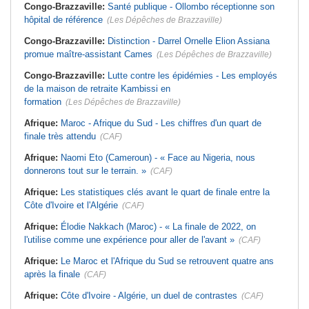
Congo-Brazzaville:
Santé publique - Ollombo réceptionne son
hôpital de référence
(Les Dépêches de Brazzaville)
Congo-Brazzaville:
Distinction - Darrel Ornelle Elion Assiana
promue maître-assistant Cames
(Les Dépêches de Brazzaville)
Congo-Brazzaville:
Lutte contre les épidémies - Les employés
de la maison de retraite Kambissi en
formation
(Les Dépêches de Brazzaville)
Afrique:
Maroc - Afrique du Sud - Les chiffres d'un quart de
finale très attendu
(CAF)
Afrique:
Naomi Eto (Cameroun) - « Face au Nigeria, nous
donnerons tout sur le terrain. »
(CAF)
Afrique:
Les statistiques clés avant le quart de finale entre la
Côte d'Ivoire et l'Algérie
(CAF)
Afrique:
Élodie Nakkach (Maroc) - « La finale de 2022, on
l'utilise comme une expérience pour aller de l'avant »
(CAF)
Afrique:
Le Maroc et l'Afrique du Sud se retrouvent quatre ans
après la finale
(CAF)
Afrique:
Côte d'Ivoire - Algérie, un duel de contrastes
(CAF)