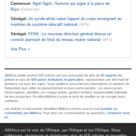
Cameroun:
Ngoh Ngoh, l'homme qui signe à la place de
Biya
(Camer.be)
Sénégal:
Un syndicaliste salue l'apport du corps enseignant au
maintien du système éducatif national
(APS)
Sénégal:
FERA - Le nouveau directeur général dresse un
constat alarmant de l'état du réseau routier national
(APS)
Voir Plus »
AllAfrica publie environ 600 articles par jour provenant de plus de
90 organes de
presse
et plus de
500 autres institutions et particuliers
, représentant une diversité de
positions sur tous les sujets. Nous publions aussi bien les informations et opinions de
l'opposition que celles du gouvernement et leurs porte-paroles. Les pourvoyeurs
d'informations, identifiés sur chaque article, gardent l'entière responsabilité éditoriale
de leur production. En effet AllAfrica n'a pas le droit de modifier ou de corriger leurs
contenus.
Les articles et documents identifiant AllAfrica comme source sont
produits ou
commandés par AllAfrica
. Pour tous vos commentaires ou questions,
contactez-nous
ici
.
AllAfrica est la voix de l'Afrique. par l'Afrique et sur l'Afrique. Nous
collectons, produisons et distribuons plus de 600 articles et nouvelles