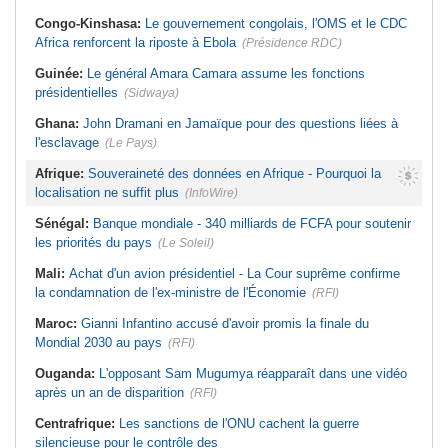
Congo-Kinshasa:
Le gouvernement congolais, l'OMS et le CDC
Africa renforcent la riposte à Ebola
(Présidence RDC)
Guinée:
Le général Amara Camara assume les fonctions
présidentielles
(Sidwaya)
Ghana:
John Dramani en Jamaïque pour des questions liées à
l'esclavage
(Le Pays)
Afrique:
Souveraineté des données en Afrique - Pourquoi la
localisation ne suffit plus
(InfoWire)
Sénégal:
Banque mondiale - 340 milliards de FCFA pour soutenir
les priorités du pays
(Le Soleil)
Mali:
Achat d'un avion présidentiel - La Cour suprême confirme
la condamnation de l'ex-ministre de l'Économie
(RFI)
Maroc:
Gianni Infantino accusé d'avoir promis la finale du
Mondial 2030 au pays
(RFI)
Ouganda:
L'opposant Sam Mugumya réapparaît dans une vidéo
après un an de disparition
(RFI)
Centrafrique:
Les sanctions de l'ONU cachent la guerre
silencieuse pour le contrôle des