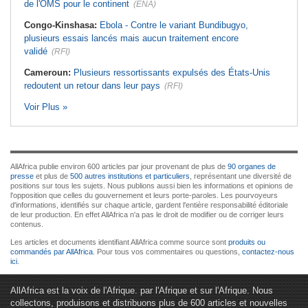
de l'OMS pour le continent
(ENA)
Congo-Kinshasa:
Ebola - Contre le variant Bundibugyo,
plusieurs essais lancés mais aucun traitement encore
validé
(RFI)
Cameroun:
Plusieurs ressortissants expulsés des États-Unis
redoutent un retour dans leur pays
(RFI)
Voir Plus »
AllAfrica publie environ 600 articles par jour provenant de plus de
90 organes de
presse
et plus de
500 autres institutions et particuliers
, représentant une diversité de
positions sur tous les sujets. Nous publions aussi bien les informations et opinions de
l'opposition que celles du gouvernement et leurs porte-paroles. Les pourvoyeurs
d'informations, identifiés sur chaque article, gardent l'entière responsabilité éditoriale
de leur production. En effet AllAfrica n'a pas le droit de modifier ou de corriger leurs
contenus.
Les articles et documents identifiant AllAfrica comme source sont
produits ou
commandés par AllAfrica
. Pour tous vos commentaires ou questions,
contactez-nous
ici
.
AllAfrica est la voix de l'Afrique. par l'Afrique et sur l'Afrique. Nous
collectons, produisons et distribuons plus de 600 articles et nouvelles