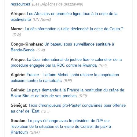
ressources
(Les Dépêches de Brazzaville)
Afrique:
Les Africains en première ligne face à la crise de la
biodiversité
(UN News)
Maroc:
La désinformation a-t-elle déclenché la crise de Ceuta ?
(DW)
Congo-Kinshasa:
Un bateau sous surveillance sanitaire à
Bende-Bende
(DW)
Afrique:
La Cour international de justice fixe le calendrier de la
procédure engagée par la RDC contre le Rwanda
(RFI)
Algérie:
France - L'affaire Mehdi Laribi relance la coopération
policière contre le narcotrafic
(RFI)
Guinée:
Le pays demande à la France la restitution du crâne de
Bokar Biro et de trois de ses proches
(RFI)
Sénégal:
Trois chroniqueurs pro-Pastef condamnés pour offense
au chef de l'État
(RFI)
Soudan:
Le pays échange avec le président de l'UA sur
l'évolution de la situation et la visite du Conseil de paix à
Khartoum
(SNA)