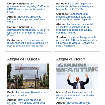
veut une plateforme de mobilisation
intégrés au système éducatif au
Congo-Kinshasa:
Le
Ethiopie:
Le Green Legacy, un
des investissements
pays
gouvernement congolais, l'OMS et le
modèle de résilience climatique à
CDC Africa renforcent la riposte à
l'approche de la COP32
Afrique:
L'Angola participe à la 21e
Angola:
Le Brent ouvre à 78,82
Ebola
réunion du Partenariat Afrique-
dollars le baril
Ouganda:
L'opposant Sam
Monde arabe au Caire
Afrique:
Revue de presse de
Mugumya réapparaît dans une
l'Afrique Francophone du 06 aout
vidéo après un an de disparition
2026
Afrique:
La Cour international de
Congo-Kinshasa:
Le
justice fixe le calendrier de la
gouvernement congolais, l'OMS et le
procédure engagée par la RDC
CDC Africa renforcent la riposte à
contre le Rwanda
Ebola
Soudan:
Le pays échange avec le
Centrafrique:
Les sanctions de
président de l'UA sur l'évolution de la
l'ONU cachent la guerre silencieuse
situation et la visite du Conseil de
pour le contrôle des ressources
paix à Khartoum
Congo-Kinshasa:
Un bateau sous
Afrique:
L'Éthiopie accueillera la
surveillance sanitaire à Bende-
76e session du Comité régional de
Bende
l'OMS pour le continent
Afrique de l'Ouest
Afrique du Nord
Afrique:
La Cour international de
Kenya:
Une nouvelle récolte
justice fixe le calendrier de la
d'espoir - Le coton Bt relance la
procédure engagée par la RDC
filière cotonnière à Lamu
contre le Rwanda
Madagascar:
A Tamatave,
Afrique:
Visite du Président de la
l'extension du port provoque
République et de la Première Dame
l'expulsion de centaines de familles
à Yamoussoukro
Ile Maurice:
Une nouvelle
Afrique:
L'Angola participe à la 21e
perquisition effectuée chez «Kris»
réunion du Partenariat Afrique-
Chimajee
Monde arabe au Caire
Ile Maurice:
Sydney Pierre choisit
Bénin:
Le nouveau Sénat élit son
Maroc:
Gianni Infantino accusé
Congo-Kinshasa:
Ebola - Contre le
de rester au Parti travailliste malgré
premier président
d'avoir promis la finale du Mondial
variant Bundibugyo, plusieurs
sa révocation
2030 au pays
Afrique:
Revue de presse de
essais lancés mais aucun traitement
Ile Maurice:
Le Fron Militan
l'Afrique Francophone du 06 aout
Afrique:
Revue de presse de
encore validé
Progresis propose Chetan Baboolall