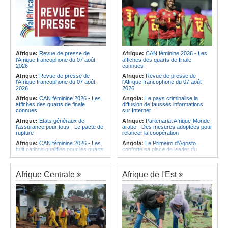
Afrique:
Revue de presse de
Afrique:
CAN féminine 2026 - Les
l'Afrique francophone du 07 août
affiches des quarts de finale
2026
connues
Afrique:
Revue de presse de
Afrique:
Revue de presse de
l'Afrique francophone du 07 août
l'Afrique francophone du 07 août
2026
2026
Afrique:
CAN féminine 2026 - Les
Angola:
Le pays criminalise la
affiches des quarts de finale
diffusion de fausses informations
connues
sur Internet
Afrique:
Etats généraux de
Afrique:
Partenariat Afrique-Monde
l'assurance pour tous - Le pacte de
arabe - Des mesures adoptées pour
rupture
relancer la coopération
Afrique:
CAN féminine 2026 - Les
Angola:
Le Primeiro d'Agosto
huit nations qualifiés pour les quarts
conforte sa place de leader du
de finale
Championnat national féminin
Afrique:
Comment mieux élever
Angola:
Le ministre des
ses enfants ? Voici les résultats d'un
Ressources minérales reconnaît
Afrique Centrale
Afrique de l'Est
projet testé dans huit pays africains
une pénurie de carburants au pays
Afrique:
La LSF salue le lancement
Angola:
Boxe - Elder Liduema se
du premier ETF obligataire
qualifie pour les quarts de finale
souverain africain (USD) disponible
Angola:
Handball - Le pays s'incline
en Europe
face à la Guinée dans les matches
Afrique:
Promesse de la finale de la
de classement
Coupe du Monde 2030 au Maroc -
Angola:
Football - L'Interclube