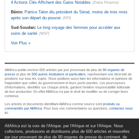
4 Actions Clés Affichent des Gains Notables
(Daba Finance)
Bénin:
Patrice Talon élu président du Sénat, moins de trois mois
après son départ du pouvoir
(RFI)
Sud-Soudan:
Le long voyage des femmes pour accéder aux
soins de santé
(MSF)
Voir Plus »
AllAfrica publie environ 600 articles par jour provenant de plus de
90 organes de
presse
et plus de
500 autres institutions et particuliers
, représentant une diversité de
positions sur tous les sujets. Nous publions aussi bien les informations et opinions de
l'opposition que celles du gouvernement et leurs porte-paroles. Les pourvoyeurs
d'informations, identifiés sur chaque article, gardent l'entière responsabilité éditoriale
de leur production. En effet AllAfrica n'a pas le droit de modifier ou de corriger leurs
contenus.
Les articles et documents identifiant AllAfrica comme source sont
produits ou
commandés par AllAfrica
. Pour tous vos commentaires ou questions,
contactez-nous
ici
.
AllAfrica est la voix de l'Afrique. par l'Afrique et sur l'Afrique. Nous
collectons, produisons et distribuons plus de 600 articles et nouvelles
par jour provenant de plus de 90 organes de presse du continent, de