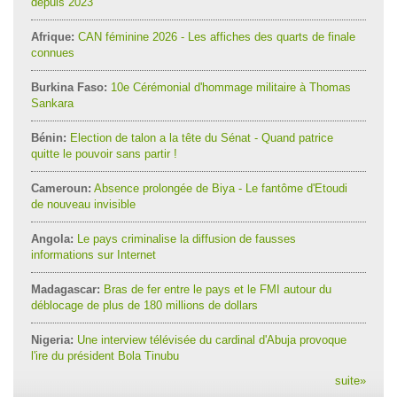
depuis 2023
Afrique:
CAN féminine 2026 - Les affiches des quarts de finale
connues
Burkina Faso:
10e Cérémonial d'hommage militaire à Thomas
Sankara
Bénin:
Election de talon a la tête du Sénat - Quand patrice
quitte le pouvoir sans partir !
Cameroun:
Absence prolongée de Biya - Le fantôme d'Etoudi
de nouveau invisible
Angola:
Le pays criminalise la diffusion de fausses
informations sur Internet
Madagascar:
Bras de fer entre le pays et le FMI autour du
déblocage de plus de 180 millions de dollars
Nigeria:
Une interview télévisée du cardinal d'Abuja provoque
l'ire du président Bola Tinubu
suite
»