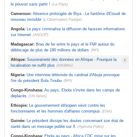
le pouvoir sans partir !
(Le Pays)
Cameroun:
Absence prolongée de Biya - Le fantôme d'Etoudi de
nouveau invisible
(L'Observateur Paalga)
Angola:
Le pays criminalise la diffusion de fausses informations
sur Internet
(ANGOP)
Madagascar:
Bras de fer entre le pays et le FMI autour du
déblocage de plus de 180 millions de dollars
(RFI)
Afrique:
Souveraineté des données en Afrique - Pourquoi la
localisation ne suffit plus
(InfoWire)
Nigeria:
Une interview télévisée du cardinal d'Abuja provoque
l'ire du président Bola Tinubu
(RFI)
Congo-Kinshasa:
Au pays, Ebola s'invite dans les camps de
déplacés
(UN News)
Ethiopie:
Le gouvernement éthiopien sévit contre les
fonctionnaires et les hommes d'affaires corrompus
(ENA)
Guinée:
Le président dissipe les doutes concernant son état de
santé dans un message publié sur X
(Agenzia Fides)
Congo-Kinshasa:
Ebola au pays - Africa CDC mise sur les