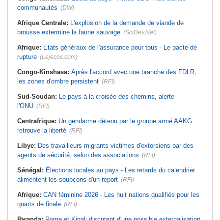
communautés
(DW)
Afrique Centrale:
L'explosion de la demande de viande de
brousse extermine la faune sauvage
(SciDev.Net)
Afrique:
Etats généraux de l'assurance pour tous - Le pacte de
rupture
(Lejecos.com)
Congo-Kinshasa:
Après l'accord avec une branche des FDLR,
les zones d'ombre persistent
(RFI)
Sud-Soudan:
Le pays à la croisée des chemins, alerte
l'ONU
(RFI)
Centrafrique:
Un gendarme détenu par le groupe armé AAKG
retrouve la liberté
(RFI)
Libye:
Des travailleurs migrants victimes d'extorsions par des
agents de sécurité, selon des associations
(RFI)
Sénégal:
Élections locales au pays - Les retards du calendrier
alimentent les soupçons d'un report
(RFI)
Afrique:
CAN féminine 2026 - Les huit nations qualifiés pour les
quarts de finale
(RFI)
Rwanda:
Rome et Kigali discutent d'une possible externalisation