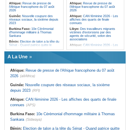
femmes pour accéder aux soins de
Afrique:
Revue de presse de
Afrique:
Revue de presse de
santé
l'Afrique francophone du 07 août
l'Afrique francophone du 07 août
2026
2026
Guinée:
Nouvelle coupure des
Afrique:
CAN féminine 2026 - Les
réseaux sociaux, la sixième depuis
affiches des quarts de finale
2023
connues
Burkina Faso:
10e Cérémonial
Libye:
Des travailleurs migrants
d'hommage militaire à Thomas
victimes d'extorsions par des
Sankara
agents de sécurité, selon des
associations
Bénin:
Election de talon a la tête du
Sénat - Quand patrice quitte le
Afrique:
CAN féminine 2026 - Les
pouvoir sans partir !
huit nations qualifiés pour les quarts
de finale
Cameroun:
Absence prolongée de
A La Une
Biya - Le fantôme d'Etoudi de
Afrique:
Promesse de la finale de la
nouveau invisible
Coupe du Monde 2030 au Maroc -
Infantino marquera-t-il le but de son
Nigeria:
Une interview télévisée du
maintien ?
Afrique:
Revue de presse de l'Afrique francophone du 07 août
cardinal d'Abuja provoque l'ire du
président Bola Tinubu
Afrique:
Partenariat Afrique-Monde
2026
(allAfrica)
arabe - Des mesures adoptées pour
Guinée:
Le président dissipe les
relancer la coopération
doutes concernant son état de
Guinée:
Nouvelle coupure des réseaux sociaux, la sixième
santé dans un message publié sur X
Tunisie:
Colisée d'El Jem - Concert
depuis 2023
(RFI)
de musique de films sous le signe
Afrique:
Etats généraux de
de Cinecittà et Hollywood
l'assurance pour tous - Le pacte de
Afrique:
CAN féminine 2026 - Les affiches des quarts de finale
rupture
Madagascar:
Afrobasket - U18 -
Les Ankoay veulent confirmer face
connues
(APS)
Sénégal:
Élections locales au pays
au Maroc
- Les retards du calendrier
alimentent les soupçons d'un report
Afrique du Nord:
Télécoms - Le
Burkina Faso:
10e Cérémonial d'hommage militaire à Thomas
Groupe Maroc Telecom annonce
Sankara
(Sidwaya)
une baisse de 40% de son résultat
net consolidé au premier semestre
2026
Bénin:
Election de talon a la tête du Sénat - Quand patrice quitte