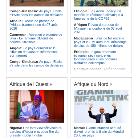
Infantino marquera-t-il le but de son
corrige le Kabuscorp en match de
maintien ?
préparation
Afrique:
Partenariat Afrique-Monde
Congo-Kinshasa:
Au pays, Ebola
Ethiopie:
Le Green Legacy, un
Angola:
Des experts prélèvent des
arabe - Des mesures adoptées pour
s'invite dans les camps de déplacés
modèle de résilience climatique à
échantillons pour identifier les
relancer la coopération
l'approche de la COP32
victimes de l'accident de Cuanza-
Afrique:
Revue de presse de
Afrique:
Enjeux sur l'eau potable en
Sul
l'Afrique francophone du 07 août
Afrique:
Revue de presse de
Afrique - Le Prof Jacques Djoli
2026
l'Afrique francophone du 07 août
préconise un changement de vision
2026
Cameroun:
Absence prolongée de
Biya - Le fantôme d'Etoudi de
Madagascar:
Bras de fer entre le
nouveau invisible
pays et le FMI autour du déblocage
de plus de 180 millions de dollars
Angola:
Le pays criminalise la
diffusion de fausses informations
Ethiopie:
Le gouvernement
sur Internet
éthiopien sévit contre les
fonctionnaires et les hommes
Congo-Kinshasa:
Au pays, Ebola
d'affaires corrompus
s'invite dans les camps de déplacés
Congo-Kinshasa:
Après l'accord
Congo-Kinshasa:
Ebola au pays -
avec une branche des FDLR, les
Africa CDC mise sur les
zones d'ombre persistent
communautés
Sud-Soudan:
Le pays à la croisée
Afrique de l'Ouest
Afrique du Nord
Afrique Centrale:
L'explosion de la
des chemins, alerte l'ONU
demande de viande de brousse
extermine la faune sauvage
Rwanda:
Rome et Kigali discutent
d'une possible externalisation au
Congo-Kinshasa:
Après l'accord
pays des procédures d'asile à
avec une branche des FDLR, les
destination de l'Italie
zones d'ombre persistent
Somalie:
Le camp de Galkayo
Centrafrique:
Un gendarme détenu
frappé par une violente attaque des
par le groupe armé AAKG retrouve
Forces du Puntland
la liberté
Soudan:
La guerre contre les
Rwanda:
Rome et Kigali discutent
houthistes du Yémen peut-elle
Nigeria:
Une interview télévisée du
Maroc:
Gianni Infantino accusé
d'une possible externalisation au
détourner Riyad du pays ?
cardinal d'Abuja provoque l'ire du
d'avoir promis la finale du Mondial
pays des procédures d'asile à
président Bola Tinubu
2030 au pays
destination de l'Italie
Sud-Soudan:
Le long voyage des