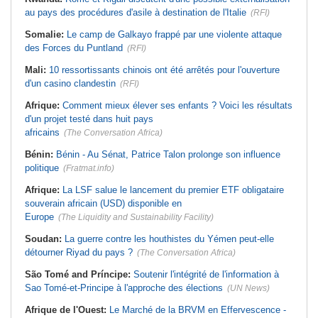
au pays des procédures d'asile à destination de l'Italie
(RFI)
Somalie:
Le camp de Galkayo frappé par une violente attaque
des Forces du Puntland
(RFI)
Mali:
10 ressortissants chinois ont été arrêtés pour l'ouverture
d'un casino clandestin
(RFI)
Afrique:
Comment mieux élever ses enfants ? Voici les résultats
d'un projet testé dans huit pays
africains
(The Conversation Africa)
Bénin:
Bénin - Au Sénat, Patrice Talon prolonge son influence
politique
(Fratmat.info)
Afrique:
La LSF salue le lancement du premier ETF obligataire
souverain africain (USD) disponible en
Europe
(The Liquidity and Sustainability Facility)
Soudan:
La guerre contre les houthistes du Yémen peut-elle
détourner Riyad du pays ?
(The Conversation Africa)
São Tomé and Príncipe:
Soutenir l'intégrité de l'information à
Sao Tomé-et-Principe à l'approche des élections
(UN News)
Afrique de l'Ouest:
Le Marché de la BRVM en Effervescence -