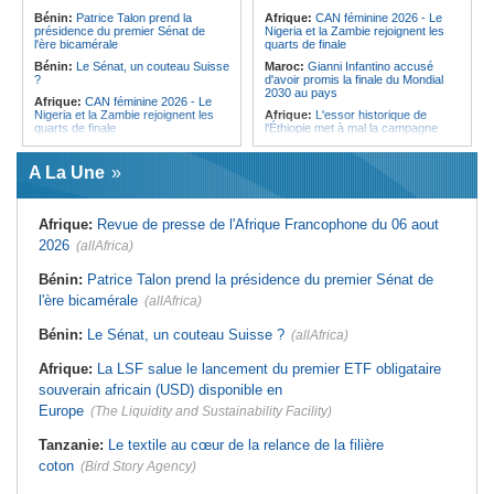
l'Égypte - Exploiter la région par tous
politique 2026
Bénin:
Patrice Talon prend la
Afrique:
CAN féminine 2026 - Le
les moyens, entraver la coopération
présidence du premier Sénat de
Nigeria et la Zambie rejoignent les
Congo-Kinshasa:
Gratien de
équitable par tous les moyens
l'ère bicamérale
quarts de finale
Saint-Nicolas Iracan - « Je ne
soutiendrai jamais un dialogue
Bénin:
Le Sénat, un couteau Suisse
Maroc:
Gianni Infantino accusé
destiné au partage du pouvoir ou à
?
d'avoir promis la finale du Mondial
la légitimation des groupes armés »
2030 au pays
Afrique:
CAN féminine 2026 - Le
Nigeria et la Zambie rejoignent les
Afrique:
L'essor historique de
quarts de finale
l'Éthiopie met à mal la campagne
d'hostilité menée par Le Caire
Afrique:
Le continent, plaque
tournante des faux ordres de
Algérie:
France - L'affaire Mehdi
A La Une
virement
Laribi relance la coopération
policière contre le narcotrafic
Mali:
Achat d'un avion présidentiel -
La Cour suprême confirme la
Tunisie:
Au pays - 6 morts et 18
Afrique:
Revue de presse de l'Afrique Francophone du 06 aout
condamnation de l'ex-ministre de
blessés dans un grave accident de
l'Économie
la route
2026
(allAfrica)
Guinée:
Le pays demande à la
Tunisie:
Une maison entièrement
France la restitution du crâne de
calcinée à Moknine après le
Bénin:
Patrice Talon prend la présidence du premier Sénat de
Bokar Biro et de trois de ses
rétablissement du courant
l'ère bicamérale
proches
(allAfrica)
Afrique:
Ligue des Champions de la
Bénin:
Le nouveau Sénat élit son
CAF - L'Espérance exemptée au
Bénin:
Le Sénat, un couteau Suisse ?
(allAfrica)
premier président
premier tour, le Club Africain hérite
du Djoliba AC
Cote d'Ivoire:
Protection de
Afrique:
La LSF salue le lancement du premier ETF obligataire
l'environnement - La Roots Wild
Tunisie:
Crise sanitaire au pays -
Foundation distinguée au Grand Prix
L'OMS alerte sur une hausse
souverain africain (USD) disponible en
Nelson Mandela
incontrôlable d'Ebola
Europe
(The Liquidity and Sustainability Facility)
Tanzanie:
Le textile au cœur de la relance de la filière
coton
(Bird Story Agency)