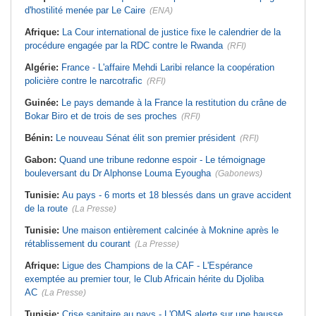
d'hostilité menée par Le Caire
(ENA)
Afrique:
La Cour international de justice fixe le calendrier de la
procédure engagée par la RDC contre le Rwanda
(RFI)
Algérie:
France - L'affaire Mehdi Laribi relance la coopération
policière contre le narcotrafic
(RFI)
Guinée:
Le pays demande à la France la restitution du crâne de
Bokar Biro et de trois de ses proches
(RFI)
Bénin:
Le nouveau Sénat élit son premier président
(RFI)
Gabon:
Quand une tribune redonne espoir - Le témoignage
bouleversant du Dr Alphonse Louma Eyougha
(Gabonews)
Tunisie:
Au pays - 6 morts et 18 blessés dans un grave accident
de la route
(La Presse)
Tunisie:
Une maison entièrement calcinée à Moknine après le
rétablissement du courant
(La Presse)
Afrique:
Ligue des Champions de la CAF - L'Espérance
exemptée au premier tour, le Club Africain hérite du Djoliba
AC
(La Presse)
Tunisie:
Crise sanitaire au pays - L'OMS alerte sur une hausse