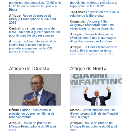
CAF - L'Espérance exemptée au
des services touristiques démarre
gouvernement congolais, l'OMS et le
modèle de résilience climatique à
premier tour, le Club Africain hérite
ce jeudi
CDC Africa renforcent la riposte à
l'approche de la COP32
du Djoliba AC
Ebola
Angola:
Jiu-jitsu - Le pays
Tanzanie:
Le textile au cœur de la
Afrique:
Un consortium européen
décroche une troisième médaille à
Afrique:
Revue de presse de
relance de la filière coton
développe un modèle de production
Abou Dabi
l'Afrique Francophone du 06 aout
Ouganda:
L'opposant Sam
novateur pour les ingrédients
2026
Mugumya réapparaît dans une
pharmaceutiques actifs, une
Centrafrique:
Les sanctions de
vidéo après un an de disparition
opportunité pour le pays
l'ONU cachent la guerre silencieuse
Afrique:
L'essor historique de
pour le contrôle des ressources
l'Éthiopie met à mal la campagne
Afrique:
La Cour international de
d'hostilité menée par Le Caire
justice fixe le calendrier de la
Afrique:
La Cour international de
procédure engagée par la RDC
justice fixe le calendrier de la
contre le Rwanda
procédure engagée par la RDC
Gabon:
Quand une tribune redonne
contre le Rwanda
espoir - Le témoignage bouleversant
Ethiopie:
Addis-Abeba - L'église
du Dr Alphonse Louma Eyougha
d'Afrique lance officiellement son
Afrique de l'Ouest
Afrique du Nord
Congo-Kinshasa:
Plan stratégique
'cheminement' vers la grande
triennal 2026-2028 - L'IGF place la
Assemblée de 2028
digitalisation au coeur des réformes
Afrique de l'Est:
Le pari du régime
!
érythréen - Pousser le Tigray vers
Congo-Kinshasa:
RDC - Félix
une zone tampon dans le cadre
Tshisekedi place le CEFOCK au
d'une nouvelle guerre par
coeur de bataille de l'appropriation
procuration
du Génocost !
Ethiopie:
Le Premier ministre Abiy
Congo-Kinshasa:
Matadi - Le
inaugure le nouveau terminal de
Kongo Central lance la campagne
l'aéroport international de Bahir Dar
Bénin:
Patrice Talon prend la
Maroc:
Gianni Infantino accusé
de sensibilisation au deuxième
Afrique:
La Croix-Rouge
présidence du premier Sénat de
d'avoir promis la finale du Mondial
Recensement général de la
éthiopienne appelle à une
l'ère bicamérale
2030 au pays
population et de l'habitat
mobilisation accrue des ressources
Afrique:
Revue de presse de
Afrique:
Revue de presse de
Congo-Kinshasa:
Le VPM Shabani
locales en Afrique
l'Afrique Francophone du 06 aout
l'Afrique Francophone du 06 aout
remet aux organisations politiques la
Afrique de l'Est:
Le vrai visage de
2026
2026
directive ministérielle de l'année