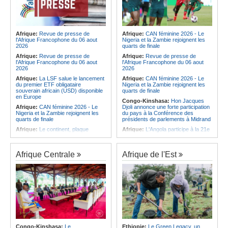
Afrique:
Revue de presse de
Afrique:
CAN féminine 2026 - Le
l'Afrique Francophone du 06 aout
Nigeria et la Zambie rejoignent les
2026
quarts de finale
Afrique:
Revue de presse de
Afrique:
Revue de presse de
l'Afrique Francophone du 06 aout
l'Afrique Francophone du 06 aout
2026
2026
Afrique:
La LSF salue le lancement
Afrique:
CAN féminine 2026 - Le
du premier ETF obligataire
Nigeria et la Zambie rejoignent les
souverain africain (USD) disponible
quarts de finale
en Europe
Congo-Kinshasa:
Hon Jacques
Afrique:
CAN féminine 2026 - Le
Djoli annonce une forte participation
Nigeria et la Zambie rejoignent les
du pays à la Conférence des
quarts de finale
présidents de parlements à Midrand
Afrique:
Le continent, plaque
Afrique:
L'Angola participe à la 21e
tournante des faux ordres de
réunion du Partenariat Afrique-
virement
Monde arabe au Caire
Afrique:
Pourquoi l'avenir du textile
Afrique:
CAN féminine - La Côte
Afrique Centrale
Afrique de l'Est
africain est bien plus prometteur que
d'Ivoire affrontera l'Algérie et le
ne le laissent penser les chiffres
Maroc fera face à l'Afrique du Sud
en quarts
Afrique:
L'essor historique de
l'Éthiopie met à mal la campagne
Afrique:
Revue de presse de
d'hostilité menée par Le Caire
l'Afrique francophone du 05 août
2026
Afrique:
La Cour international de
justice fixe le calendrier de la
Afrique:
L'Angola et l'UA préparent
procédure engagée par la RDC
le sommet sur la prévention et la
contre le Rwanda
résolution des conflits
Afrique:
Ligue des Champions de la
Angola:
Le paiement échelonné
Congo-Kinshasa:
Le
Ethiopie:
Le Green Legacy, un