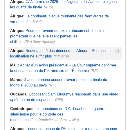
Afrique:
CAN féminine 2026 - Le Nigeria et la Zambie rejoignent
les quarts de finale
(APS)
Afrique:
Le continent, plaque tournante des faux ordres de
virement
(Le Soleil)
Afrique:
Pourquoi l'avenir du textile africain est bien plus
prometteur que ne le laissent penser les
chiffres
(Bird Story Agency)
Afrique:
Souveraineté des données en Afrique - Pourquoi la
localisation ne suffit plus
(InfoWire)
Mali:
Achat d'un avion présidentiel - La Cour suprême confirme
la condamnation de l'ex-ministre de l'Économie
(RFI)
Maroc:
Gianni Infantino accusé d'avoir promis la finale du
Mondial 2030 au pays
(RFI)
Ouganda:
L'opposant Sam Mugumya réapparaît dans une vidéo
après un an de disparition
(RFI)
Centrafrique:
Les sanctions de l'ONU cachent la guerre
silencieuse pour le contrôle des
ressources
(Les Dépêches de Brazzaville)
Afrique:
L'essor historique de l'Éthiopie met à mal la campagne