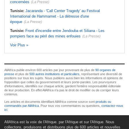
concernées
(La Presse)
Tunisie:
Jacaranda - 'Call Center Tragedy' au Festival
International de Hammamet - La détresse d'une
époque
(La Presse)
Tunisie:
Front d'incendie entre Jendouba et Siliana - Les
pompiers face au péril des mines enfouies
(La Presse)
Voir Plus »
AllAfrica publie environ 600 articles par jour provenant de plus de
90 organes de
presse
et plus de
500 autres institutions et particuliers
, représentant une diversité de
positions sur tous les sujets. Nous publions aussi bien les informations et opinions de
l'opposition que celles du gouvernement et leurs porte-paroles. Les pourvoyeurs
d'informations, identifiés sur chaque article, gardent l'entière responsabilité éditoriale
de leur production. En effet AllAfrica n'a pas le droit de modifier ou de corriger leurs
contenus.
Les articles et documents identifiant AllAfrica comme source sont
produits ou
commandés par AllAfrica
. Pour tous vos commentaires ou questions,
contactez-nous
ici
.
AllAfrica est la voix de l'Afrique. par l'Afrique et sur l'Afrique. Nous
collectons, produisons et distribuons plus de 600 articles et nouvelles