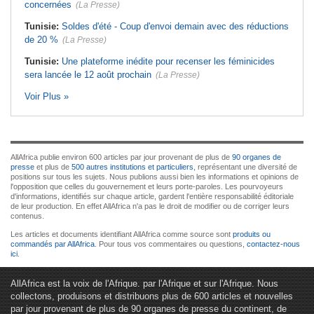
concernées
(La Presse)
Tunisie:
Soldes d'été - Coup d'envoi demain avec des réductions
de 20 %
(La Presse)
Tunisie:
Une plateforme inédite pour recenser les féminicides
sera lancée le 12 août prochain
(La Presse)
Voir Plus »
AllAfrica publie environ 600 articles par jour provenant de plus de
90 organes de
presse
et plus de
500 autres institutions et particuliers
, représentant une diversité de
positions sur tous les sujets. Nous publions aussi bien les informations et opinions de
l'opposition que celles du gouvernement et leurs porte-paroles. Les pourvoyeurs
d'informations, identifiés sur chaque article, gardent l'entière responsabilité éditoriale
de leur production. En effet AllAfrica n'a pas le droit de modifier ou de corriger leurs
contenus.
Les articles et documents identifiant AllAfrica comme source sont
produits ou
commandés par AllAfrica
. Pour tous vos commentaires ou questions,
contactez-nous
ici
.
AllAfrica est la voix de l'Afrique. par l'Afrique et sur l'Afrique. Nous
collectons, produisons et distribuons plus de 600 articles et nouvelles
par jour provenant de plus de 90 organes de presse du continent, de