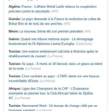
Algérie:
France - L'affaire Mehdi Laribi relance la coopération
policière contre le narcotrafic
(RFI)
Guinée:
Le pays demande à la France la restitution du crâne de
Bokar Biro et de trois de ses proches
(RFI)
Bénin:
Le nouveau Sénat élit son premier président
(RFI)
Gabon:
Quand une tribune redonne espoir - Le témoignage
bouleversant du Dr Alphonse Louma Eyougha
(Gabonews)
Tunisie:
Une maison entièrement calcinée à Moknine après le
rétablissement du courant
(La Presse)
Tunisie:
Au pays - 6 morts et 18 blessés dans un grave accident
de la route
(La Presse)
Tunisie:
Crise sanitaire au pays - L'OMS alerte sur une hausse
incontrôlable d'Ebola
(La Presse)
Afrique:
Ligue des Champions de la CAF - L'Espérance
exemptée au premier tour, le Club Africain hérite du Djoliba
AC
(La Presse)
Tunisie:
Hammamet Nord - Un bureau de change ciblé par un
braquage sanglant
(La Presse)