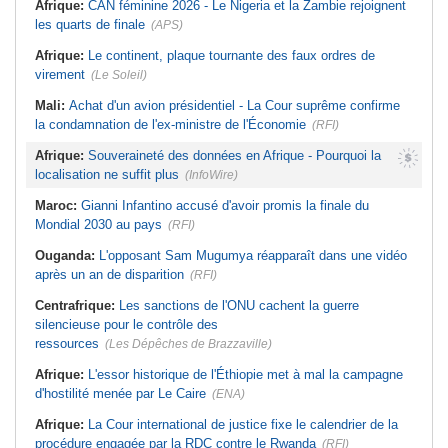
Afrique:
CAN féminine 2026 - Le Nigeria et la Zambie rejoignent
les quarts de finale
(APS)
Afrique:
Le continent, plaque tournante des faux ordres de
virement
(Le Soleil)
Mali:
Achat d'un avion présidentiel - La Cour suprême confirme
la condamnation de l'ex-ministre de l'Économie
(RFI)
Afrique:
Souveraineté des données en Afrique - Pourquoi la
localisation ne suffit plus
(InfoWire)
Maroc:
Gianni Infantino accusé d'avoir promis la finale du
Mondial 2030 au pays
(RFI)
Ouganda:
L'opposant Sam Mugumya réapparaît dans une vidéo
après un an de disparition
(RFI)
Centrafrique:
Les sanctions de l'ONU cachent la guerre
silencieuse pour le contrôle des
ressources
(Les Dépêches de Brazzaville)
Afrique:
L'essor historique de l'Éthiopie met à mal la campagne
d'hostilité menée par Le Caire
(ENA)
Afrique:
La Cour international de justice fixe le calendrier de la
procédure engagée par la RDC contre le Rwanda
(RFI)