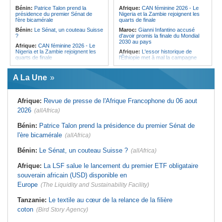
l'Égypte - Exploiter la région par tous
politique 2026
Bénin:
Patrice Talon prend la
Afrique:
CAN féminine 2026 - Le
les moyens, entraver la coopération
présidence du premier Sénat de
Nigeria et la Zambie rejoignent les
Congo-Kinshasa:
Gratien de
équitable par tous les moyens
l'ère bicamérale
quarts de finale
Saint-Nicolas Iracan - « Je ne
soutiendrai jamais un dialogue
Bénin:
Le Sénat, un couteau Suisse
Maroc:
Gianni Infantino accusé
destiné au partage du pouvoir ou à
?
d'avoir promis la finale du Mondial
la légitimation des groupes armés »
2030 au pays
Afrique:
CAN féminine 2026 - Le
Nigeria et la Zambie rejoignent les
Afrique:
L'essor historique de
quarts de finale
l'Éthiopie met à mal la campagne
d'hostilité menée par Le Caire
Afrique:
Le continent, plaque
tournante des faux ordres de
Algérie:
France - L'affaire Mehdi
A La Une
virement
Laribi relance la coopération
policière contre le narcotrafic
Mali:
Achat d'un avion présidentiel -
La Cour suprême confirme la
Tunisie:
Au pays - 6 morts et 18
Afrique:
Revue de presse de l'Afrique Francophone du 06 aout
condamnation de l'ex-ministre de
blessés dans un grave accident de
l'Économie
la route
2026
(allAfrica)
Guinée:
Le pays demande à la
Tunisie:
Une maison entièrement
France la restitution du crâne de
calcinée à Moknine après le
Bénin:
Patrice Talon prend la présidence du premier Sénat de
Bokar Biro et de trois de ses
rétablissement du courant
l'ère bicamérale
proches
(allAfrica)
Afrique:
Ligue des Champions de la
Bénin:
Le nouveau Sénat élit son
CAF - L'Espérance exemptée au
Bénin:
Le Sénat, un couteau Suisse ?
(allAfrica)
premier président
premier tour, le Club Africain hérite
du Djoliba AC
Cote d'Ivoire:
Protection de
Afrique:
La LSF salue le lancement du premier ETF obligataire
l'environnement - La Roots Wild
Tunisie:
Crise sanitaire au pays -
Foundation distinguée au Grand Prix
L'OMS alerte sur une hausse
souverain africain (USD) disponible en
Nelson Mandela
incontrôlable d'Ebola
Europe
(The Liquidity and Sustainability Facility)
Tanzanie:
Le textile au cœur de la relance de la filière
coton
(Bird Story Agency)