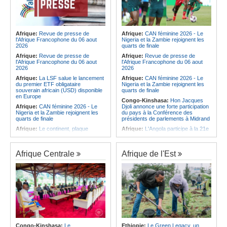
Afrique:
Revue de presse de
Afrique:
CAN féminine 2026 - Le
l'Afrique Francophone du 06 aout
Nigeria et la Zambie rejoignent les
2026
quarts de finale
Afrique:
Revue de presse de
Afrique:
Revue de presse de
l'Afrique Francophone du 06 aout
l'Afrique Francophone du 06 aout
2026
2026
Afrique:
La LSF salue le lancement
Afrique:
CAN féminine 2026 - Le
du premier ETF obligataire
Nigeria et la Zambie rejoignent les
souverain africain (USD) disponible
quarts de finale
en Europe
Congo-Kinshasa:
Hon Jacques
Afrique:
CAN féminine 2026 - Le
Djoli annonce une forte participation
Nigeria et la Zambie rejoignent les
du pays à la Conférence des
quarts de finale
présidents de parlements à Midrand
Afrique:
Le continent, plaque
Afrique:
L'Angola participe à la 21e
tournante des faux ordres de
réunion du Partenariat Afrique-
virement
Monde arabe au Caire
Afrique:
Pourquoi l'avenir du textile
Afrique:
CAN féminine - La Côte
Afrique Centrale
Afrique de l'Est
africain est bien plus prometteur que
d'Ivoire affrontera l'Algérie et le
ne le laissent penser les chiffres
Maroc fera face à l'Afrique du Sud
en quarts
Afrique:
L'essor historique de
l'Éthiopie met à mal la campagne
Afrique:
Revue de presse de
d'hostilité menée par Le Caire
l'Afrique francophone du 05 août
2026
Afrique:
La Cour international de
justice fixe le calendrier de la
Afrique:
L'Angola et l'UA préparent
procédure engagée par la RDC
le sommet sur la prévention et la
contre le Rwanda
résolution des conflits
Afrique:
Ligue des Champions de la
Angola:
Le paiement échelonné
Congo-Kinshasa:
Le
Ethiopie:
Le Green Legacy, un