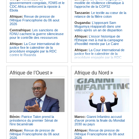
CAF - L'Espérance exemptée au
des services touristiques démarre
gouvernement congolais, l'OMS et le
modèle de résilience climatique à
premier tour, le Club Africain hérite
ce jeudi
CDC Africa renforcent la riposte à
l'approche de la COP32
du Djoliba AC
Ebola
Angola:
Jiu-jitsu - Le pays
Tanzanie:
Le textile au cœur de la
Afrique:
Un consortium européen
décroche une troisième médaille à
Afrique:
Revue de presse de
relance de la filière coton
développe un modèle de production
Abou Dabi
l'Afrique Francophone du 06 aout
Ouganda:
L'opposant Sam
novateur pour les ingrédients
2026
Mugumya réapparaît dans une
pharmaceutiques actifs, une
Centrafrique:
Les sanctions de
vidéo après un an de disparition
opportunité pour le pays
l'ONU cachent la guerre silencieuse
Afrique:
L'essor historique de
pour le contrôle des ressources
l'Éthiopie met à mal la campagne
Afrique:
La Cour international de
d'hostilité menée par Le Caire
justice fixe le calendrier de la
Afrique:
La Cour international de
procédure engagée par la RDC
justice fixe le calendrier de la
contre le Rwanda
procédure engagée par la RDC
Gabon:
Quand une tribune redonne
contre le Rwanda
espoir - Le témoignage bouleversant
Ethiopie:
Addis-Abeba - L'église
du Dr Alphonse Louma Eyougha
d'Afrique lance officiellement son
Afrique de l'Ouest
Afrique du Nord
Congo-Kinshasa:
Plan stratégique
'cheminement' vers la grande
triennal 2026-2028 - L'IGF place la
Assemblée de 2028
digitalisation au coeur des réformes
Afrique de l'Est:
Le pari du régime
!
érythréen - Pousser le Tigray vers
Congo-Kinshasa:
RDC - Félix
une zone tampon dans le cadre
Tshisekedi place le CEFOCK au
d'une nouvelle guerre par
coeur de bataille de l'appropriation
procuration
du Génocost !
Ethiopie:
Le Premier ministre Abiy
Congo-Kinshasa:
Matadi - Le
inaugure le nouveau terminal de
Kongo Central lance la campagne
l'aéroport international de Bahir Dar
Bénin:
Patrice Talon prend la
Maroc:
Gianni Infantino accusé
de sensibilisation au deuxième
Afrique:
La Croix-Rouge
présidence du premier Sénat de
d'avoir promis la finale du Mondial
Recensement général de la
éthiopienne appelle à une
l'ère bicamérale
2030 au pays
population et de l'habitat
mobilisation accrue des ressources
Afrique:
Revue de presse de
Afrique:
Revue de presse de
Congo-Kinshasa:
Le VPM Shabani
locales en Afrique
l'Afrique Francophone du 06 aout
l'Afrique Francophone du 06 aout
remet aux organisations politiques la
Afrique de l'Est:
Le vrai visage de
2026
2026
directive ministérielle de l'année