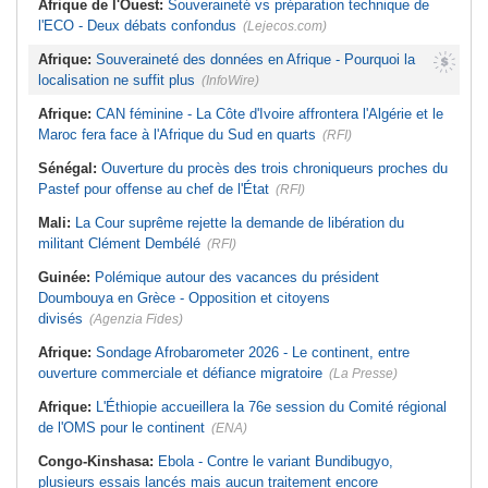
Afrique de l'Ouest:
Souveraineté vs préparation technique de
l'ECO - Deux débats confondus
(Lejecos.com)
Afrique:
Souveraineté des données en Afrique - Pourquoi la
localisation ne suffit plus
(InfoWire)
Afrique:
CAN féminine - La Côte d'Ivoire affrontera l'Algérie et le
Maroc fera face à l'Afrique du Sud en quarts
(RFI)
Sénégal:
Ouverture du procès des trois chroniqueurs proches du
Pastef pour offense au chef de l'État
(RFI)
Mali:
La Cour suprême rejette la demande de libération du
militant Clément Dembélé
(RFI)
Guinée:
Polémique autour des vacances du président
Doumbouya en Grèce - Opposition et citoyens
divisés
(Agenzia Fides)
Afrique:
Sondage Afrobarometer 2026 - Le continent, entre
ouverture commerciale et défiance migratoire
(La Presse)
Afrique:
L'Éthiopie accueillera la 76e session du Comité régional
de l'OMS pour le continent
(ENA)
Congo-Kinshasa:
Ebola - Contre le variant Bundibugyo,
plusieurs essais lancés mais aucun traitement encore