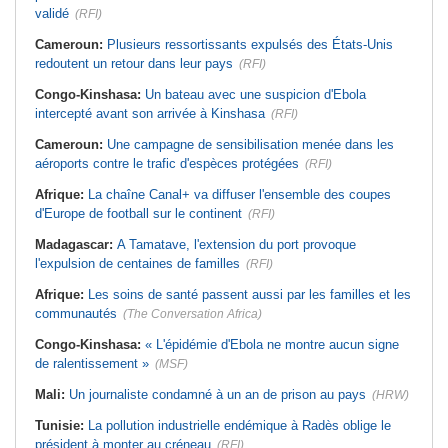
validé
(RFI)
Cameroun:
Plusieurs ressortissants expulsés des États-Unis
redoutent un retour dans leur pays
(RFI)
Congo-Kinshasa:
Un bateau avec une suspicion d'Ebola
intercepté avant son arrivée à Kinshasa
(RFI)
Cameroun:
Une campagne de sensibilisation menée dans les
aéroports contre le trafic d'espèces protégées
(RFI)
Afrique:
La chaîne Canal+ va diffuser l'ensemble des coupes
d'Europe de football sur le continent
(RFI)
Madagascar:
A Tamatave, l'extension du port provoque
l'expulsion de centaines de familles
(RFI)
Afrique:
Les soins de santé passent aussi par les familles et les
communautés
(The Conversation Africa)
Congo-Kinshasa:
« L'épidémie d'Ebola ne montre aucun signe
de ralentissement »
(MSF)
Mali:
Un journaliste condamné à un an de prison au pays
(HRW)
Tunisie:
La pollution industrielle endémique à Radès oblige le
président à monter au créneau
(RFI)