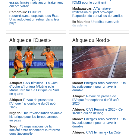
essais lancés mais aucun traitement
l'OMS pour le continent
encore validé
Madagascar:
A Tamatave,
Cameroun:
Plusieurs
l'extension du port provoque
ressortissants expulsés des États-
l'expulsion de centaines de familles
Unis redoutent un retour dans leur
Ile Maurice:
Un débat sans voix
pays
dissidente
Congo-Kinshasa:
Un bateau avec
Ile Maurice:
Révision des frais de la
une suspicion d'Ebola intercepté
FSC - La crainte d'un coup de froid
avant son arrivée à Kinshasa
sur la compétitivité
Afrique de l'Ouest
Afrique du Nord
Cameroun:
Une campagne de
Ile Maurice:
Fayzal Ally Beegun
sensibilisation menée dans les
dénonce des interpellations «sans
aéroports contre le trafic d'espèces
dignité»
protégées
Ile Maurice:
Migration - Le pays
Congo-Kinshasa:
« L'épidémie
face au défi de la main-d'oeuvre de
d'Ebola ne montre aucun signe de
demain
ralentissement »
Ile Maurice:
Plus d'émissions,
Centrafrique:
Reprise des
moins d'eau, toujours accro aux
audiences criminelles après
fossiles - Le bilan climatique dans le
plusieurs mois de retard
rouge
Afrique:
CAN féminine - La Côte
Maroc:
Énergies renouvelables - Un
Congo-Kinshasa:
Où en est le
d'Ivoire affrontera l'Algérie et le
investissement pour un avenir
Ile Maurice:
Le pays et l'Arabie
projet d'échange de prisonniers
Maroc fera face à l'Afrique du Sud
durable
saoudite renforcent leur coopération
entre Kinshasa et l'AFC/M23?
en quarts
Afrique:
Revue de presse de
Centrafrique:
Incident au pays -
Afrique:
Revue de presse de
l'Afrique francophone du 05 août
Les FACA récupèrent des armes
l'Afrique francophone du 05 août
2026
2026
Afrique:
CAN Féminine 2026 - Ce
Nigeria:
Une revalorisation salariale
silence qui en dit long
historique pour les forces armées
Maroc:
Énergies renouvelables - Un
au pays
investissement pour un avenir
Togo:
43 organisations de la
durable
société civile dénoncent la réforme
Afrique:
CAN féminine - La Côte
constitutionnelle