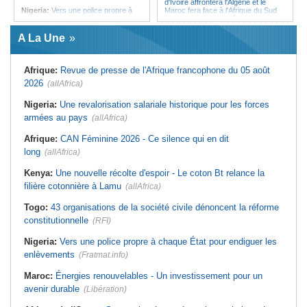
d'Ivoire affrontera l'Algérie et le
Nigeria:
Vers une police propre à
Maroc fera face à l'Afrique du Sud
chaque État pour endiguer les
en quarts
enlèvements
Afrique:
Sondage Afrobarometer
A La Une
Afrique de l'Ouest:
Souveraineté
2026 - Le continent, entre ouverture
vs préparation technique de l'ECO -
commerciale et défiance migratoire
Deux débats confondus
Tunisie:
La pollution industrielle
Afrique:
Revue de presse de l'Afrique francophone du 05 août
Afrique:
CAN féminine - La Côte
endémique à Radès oblige le
d'Ivoire affrontera l'Algérie et le
président à monter au créneau
2026
(allAfrica)
Maroc fera face à l'Afrique du Sud
Maroc:
Ceuta - Le pays assure
en quarts
avoir prévenu l'Espagne des risques
Nigeria:
Une revalorisation salariale historique pour les forces
Sénégal:
Ouverture du procès des
avant la crise migratoire
armées au pays
trois chroniqueurs proches du
(allAfrica)
Tunisie:
Vers un renforcement
Pastef pour offense au chef de l'État
stratégique du partenariat
Afrique:
CAN Féminine 2026 - Ce silence qui en dit
Mali:
La Cour suprême rejette la
économique et diplomatique
demande de libération du militant
long
(allAfrica)
Tunisie:
Marché parallèle - Plus de
Clément Dembélé
32 000 fournitures scolaires saisies
Guinée:
Polémique autour des
au premier semestre
Kenya:
Une nouvelle récolte d'espoir - Le coton Bt relance la
vacances du président Doumbouya
filière cotonnière à Lamu
en Grèce - Opposition et citoyens
(allAfrica)
divisés
Togo:
43 organisations de la société civile dénoncent la réforme
constitutionnelle
(RFI)
Nigeria:
Vers une police propre à chaque État pour endiguer les
enlèvements
(Fratmat.info)
Maroc:
Énergies renouvelables - Un investissement pour un
avenir durable
(Libération)