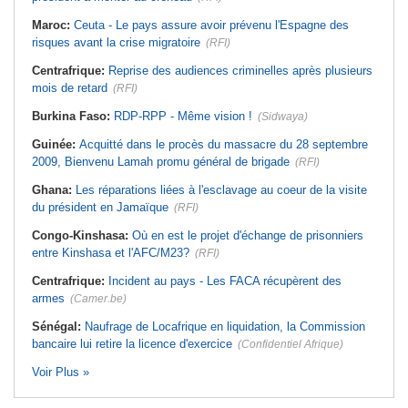
Maroc:
Ceuta - Le pays assure avoir prévenu l'Espagne des
risques avant la crise migratoire
(RFI)
Centrafrique:
Reprise des audiences criminelles après plusieurs
mois de retard
(RFI)
Burkina Faso:
RDP-RPP - Même vision !
(Sidwaya)
Guinée:
Acquitté dans le procès du massacre du 28 septembre
2009, Bienvenu Lamah promu général de brigade
(RFI)
Ghana:
Les réparations liées à l'esclavage au coeur de la visite
du président en Jamaïque
(RFI)
Congo-Kinshasa:
Où en est le projet d'échange de prisonniers
entre Kinshasa et l'AFC/M23?
(RFI)
Centrafrique:
Incident au pays - Les FACA récupèrent des
armes
(Camer.be)
Sénégal:
Naufrage de Locafrique en liquidation, la Commission
bancaire lui retire la licence d'exercice
(Confidentiel Afrique)
Voir Plus »