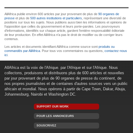
AllAfrica publie environ 600 articles par jour provenant de plus de
90 organes de
presse
et plus de
500 autres institutions et particuliers
, représentant une diversité de
positions sur tous les sujets. Nous publions aussi bien les informations et opinions de
l'opposition que celles du gouvernement et leurs porte-paroles. Les pourvoyeurs
d'informations, identifiés sur chaque article, gardent l'entière responsabilité éditoriale
de leur production. En effet AllAfrica n'a pas le droit de modifier ou de corriger leurs
contenus.
Les articles et documents identifiant AllAfrica comme source sont
produits ou
commandés par AllAfrica
. Pour tous vos commentaires ou questions,
contactez-nous
ici
.
AllAfrica est la voix de l'Afrique. par l'Afrique et sur l'Afrique. Nous
collectons, produisons et distribuons plus de 600 articles et nouvelles
par jour provenant de plus de 90 organes de presse du continent, de
nos propres journalistes et de centaines d'autres sources vers un public
africain et mondial. Nous opérons à partir de Cape Town, Dakar, Abuja,
Johannesburg, Nairobi et Washington DC.
SUPPORT OUR WORK
POUR LES ANNONCEURS
SOUSCRIVEZ