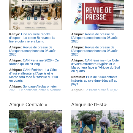
Kenya:
Une nouvelle récolte
Afrique:
Revue de presse de
d'espoir - Le coton Bt relance la
l'Afrique francophone du 05 août
filière cotonnière à Lamu
2026
Afrique:
Revue de presse de
Afrique:
Revue de presse de
l'Afrique francophone du 05 août
l'Afrique francophone du 05 août
2026
2026
Afrique:
CAN Féminine 2026 - Ce
Afrique:
CAN féminine - La Côte
silence qui en dit long
d'Ivoire affrontera l'Algérie et le
Maroc fera face à l'Afrique du Sud
Afrique:
CAN féminine - La Côte
en quarts
d'Ivoire affrontera l'Algérie et le
Maroc fera face à l'Afrique du Sud
Namibie:
Plus de 8.000 enfants
en quarts
intégrés au système éducatif au
pays
Afrique:
Sondage Afrobarometer
2026 - Le continent, entre ouverture
Angola:
Le Brent ouvre à 78,82
commerciale et défiance migratoire
dollars le baril
Afrique:
L'Éthiopie accueillera la
Angola:
Une commission présente
76e session du Comité régional de
son plan d'intervention en cas de
Afrique Centrale
Afrique de l'Est
l'OMS pour le continent
catastrophe à Huambo
Afrique:
La chaîne Canal+ va
Angola:
L'IDF renforce l'application
diffuser l'ensemble des coupes
de la loi pour préserver la faune
d'Europe de football sur le continent
sauvage
Afrique:
Les soins de santé
Angola:
Les chasseurs angolais
passent aussi par les familles et les
préconisent la numérisation du
communautés
registre et des licences