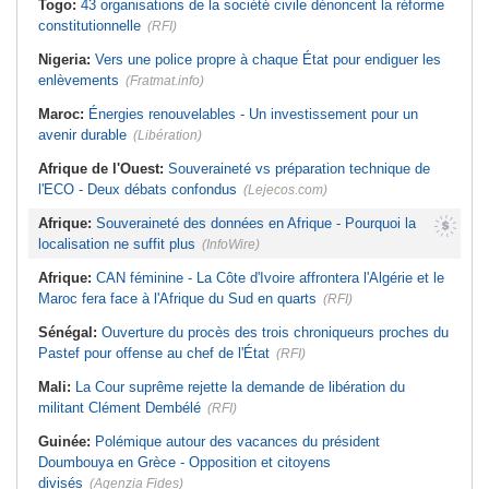
Togo:
43 organisations de la société civile dénoncent la réforme
constitutionnelle
(RFI)
Nigeria:
Vers une police propre à chaque État pour endiguer les
enlèvements
(Fratmat.info)
Maroc:
Énergies renouvelables - Un investissement pour un
avenir durable
(Libération)
Afrique de l'Ouest:
Souveraineté vs préparation technique de
l'ECO - Deux débats confondus
(Lejecos.com)
Afrique:
Souveraineté des données en Afrique - Pourquoi la
localisation ne suffit plus
(InfoWire)
Afrique:
CAN féminine - La Côte d'Ivoire affrontera l'Algérie et le
Maroc fera face à l'Afrique du Sud en quarts
(RFI)
Sénégal:
Ouverture du procès des trois chroniqueurs proches du
Pastef pour offense au chef de l'État
(RFI)
Mali:
La Cour suprême rejette la demande de libération du
militant Clément Dembélé
(RFI)
Guinée:
Polémique autour des vacances du président
Doumbouya en Grèce - Opposition et citoyens
divisés
(Agenzia Fides)