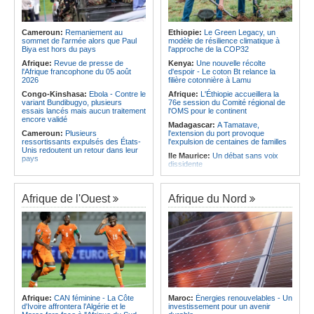
Afrique:
Distinction des leaders
Angola:
Des coopératives de
africains et de la diaspora - Africa
pêche reçoivent des bateaux à
Next Awards veut célébrer
Soyo
Cameroun:
Remaniement au
Ethiopie:
Le Green Legacy, un
l'excellence africaine à Paris
sommet de l'armée alors que Paul
modèle de résilience climatique à
Afrique:
Plus de 150 Angolais
Biya est hors du pays
l'approche de la COP32
Afrique:
Plus de 150 Angolais
bénéficient de bourses d'études de
bénéficient de bourses d'études de
troisième cycle au Royaume-Uni
Afrique:
Revue de presse de
Kenya:
Une nouvelle récolte
troisième cycle au Royaume-Uni
l'Afrique francophone du 05 août
d'espoir - Le coton Bt relance la
2026
filière cotonnière à Lamu
Congo-Kinshasa:
Ebola - Contre le
Afrique:
L'Éthiopie accueillera la
variant Bundibugyo, plusieurs
76e session du Comité régional de
essais lancés mais aucun traitement
l'OMS pour le continent
encore validé
Madagascar:
A Tamatave,
Cameroun:
Plusieurs
l'extension du port provoque
ressortissants expulsés des États-
l'expulsion de centaines de familles
Unis redoutent un retour dans leur
Ile Maurice:
Un débat sans voix
pays
dissidente
Congo-Kinshasa:
Un bateau avec
Ile Maurice:
Révision des frais de la
une suspicion d'Ebola intercepté
FSC - La crainte d'un coup de froid
avant son arrivée à Kinshasa
sur la compétitivité
Afrique de l'Ouest
Afrique du Nord
Cameroun:
Une campagne de
Ile Maurice:
Fayzal Ally Beegun
sensibilisation menée dans les
dénonce des interpellations «sans
aéroports contre le trafic d'espèces
dignité»
protégées
Ile Maurice:
Migration - Le pays
Congo-Kinshasa:
« L'épidémie
face au défi de la main-d'oeuvre de
d'Ebola ne montre aucun signe de
demain
ralentissement »
Ile Maurice:
Plus d'émissions,
Centrafrique:
Reprise des
moins d'eau, toujours accro aux
audiences criminelles après
fossiles - Le bilan climatique dans le
plusieurs mois de retard
rouge
Afrique:
CAN féminine - La Côte
Maroc:
Énergies renouvelables - Un
Congo-Kinshasa:
Où en est le
d'Ivoire affrontera l'Algérie et le
investissement pour un avenir
Ile Maurice:
Le pays et l'Arabie
projet d'échange de prisonniers