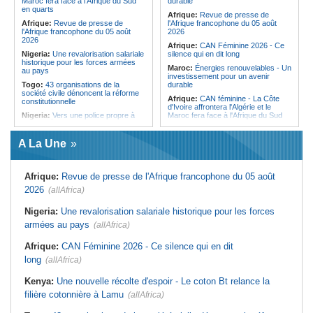
Maroc fera face à l'Afrique du Sud
durable
saoudite renforcent leur coopération
entre Kinshasa et l'AFC/M23?
en quarts
Afrique:
Revue de presse de
Centrafrique:
Incident au pays -
Afrique:
Revue de presse de
l'Afrique francophone du 05 août
Les FACA récupèrent des armes
l'Afrique francophone du 05 août
2026
2026
Afrique:
CAN Féminine 2026 - Ce
Nigeria:
Une revalorisation salariale
silence qui en dit long
historique pour les forces armées
Maroc:
Énergies renouvelables - Un
au pays
investissement pour un avenir
Togo:
43 organisations de la
durable
société civile dénoncent la réforme
Afrique:
CAN féminine - La Côte
constitutionnelle
d'Ivoire affrontera l'Algérie et le
Nigeria:
Vers une police propre à
Maroc fera face à l'Afrique du Sud
chaque État pour endiguer les
en quarts
enlèvements
Afrique:
Sondage Afrobarometer
A La Une
Afrique de l'Ouest:
Souveraineté
2026 - Le continent, entre ouverture
vs préparation technique de l'ECO -
commerciale et défiance migratoire
Deux débats confondus
Tunisie:
La pollution industrielle
Afrique:
Revue de presse de l'Afrique francophone du 05 août
Afrique:
CAN féminine - La Côte
endémique à Radès oblige le
d'Ivoire affrontera l'Algérie et le
président à monter au créneau
2026
(allAfrica)
Maroc fera face à l'Afrique du Sud
Maroc:
Ceuta - Le pays assure
en quarts
avoir prévenu l'Espagne des risques
Nigeria:
Une revalorisation salariale historique pour les forces
Sénégal:
Ouverture du procès des
avant la crise migratoire
armées au pays
trois chroniqueurs proches du
(allAfrica)
Tunisie:
Vers un renforcement
Pastef pour offense au chef de l'État
stratégique du partenariat
Afrique:
CAN Féminine 2026 - Ce silence qui en dit
Mali:
La Cour suprême rejette la
économique et diplomatique
demande de libération du militant
long
(allAfrica)
Tunisie:
Marché parallèle - Plus de
Clément Dembélé
32 000 fournitures scolaires saisies
Guinée:
Polémique autour des
au premier semestre
Kenya:
Une nouvelle récolte d'espoir - Le coton Bt relance la
vacances du président Doumbouya
filière cotonnière à Lamu
en Grèce - Opposition et citoyens
(allAfrica)
divisés