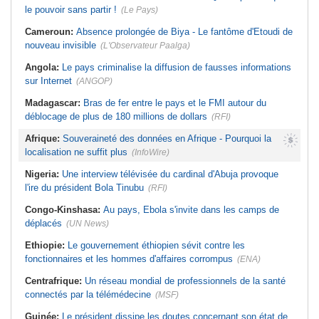
le pouvoir sans partir !
(Le Pays)
Cameroun:
Absence prolongée de Biya - Le fantôme d'Etoudi de
nouveau invisible
(L'Observateur Paalga)
Angola:
Le pays criminalise la diffusion de fausses informations
sur Internet
(ANGOP)
Madagascar:
Bras de fer entre le pays et le FMI autour du
déblocage de plus de 180 millions de dollars
(RFI)
Afrique:
Souveraineté des données en Afrique - Pourquoi la
localisation ne suffit plus
(InfoWire)
Nigeria:
Une interview télévisée du cardinal d'Abuja provoque
l'ire du président Bola Tinubu
(RFI)
Congo-Kinshasa:
Au pays, Ebola s'invite dans les camps de
déplacés
(UN News)
Ethiopie:
Le gouvernement éthiopien sévit contre les
fonctionnaires et les hommes d'affaires corrompus
(ENA)
Centrafrique:
Un réseau mondial de professionnels de la santé
connectés par la télémédecine
(MSF)
Guinée:
Le président dissipe les doutes concernant son état de