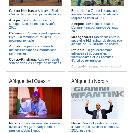
Infantino marquera-t-il le but de son
corrige le Kabuscorp en match de
maintien ?
préparation
Afrique:
Partenariat Afrique-Monde
Congo-Kinshasa:
Au pays, Ebola
Ethiopie:
Le Green Legacy, un
Angola:
Des experts prélèvent des
arabe - Des mesures adoptées pour
s'invite dans les camps de déplacés
modèle de résilience climatique à
échantillons pour identifier les
relancer la coopération
l'approche de la COP32
victimes de l'accident de Cuanza-
Afrique:
Revue de presse de
Afrique:
Enjeux sur l'eau potable en
Sul
l'Afrique francophone du 07 août
Afrique:
Revue de presse de
Afrique - Le Prof Jacques Djoli
2026
l'Afrique francophone du 07 août
préconise un changement de vision
2026
Cameroun:
Absence prolongée de
Biya - Le fantôme d'Etoudi de
Madagascar:
Bras de fer entre le
nouveau invisible
pays et le FMI autour du déblocage
de plus de 180 millions de dollars
Angola:
Le pays criminalise la
diffusion de fausses informations
Ethiopie:
Le gouvernement
sur Internet
éthiopien sévit contre les
fonctionnaires et les hommes
Congo-Kinshasa:
Au pays, Ebola
d'affaires corrompus
s'invite dans les camps de déplacés
Congo-Kinshasa:
Après l'accord
Congo-Kinshasa:
Ebola au pays -
avec une branche des FDLR, les
Africa CDC mise sur les
zones d'ombre persistent
communautés
Sud-Soudan:
Le pays à la croisée
Afrique de l'Ouest
Afrique du Nord
Afrique Centrale:
L'explosion de la
des chemins, alerte l'ONU
demande de viande de brousse
extermine la faune sauvage
Rwanda:
Rome et Kigali discutent
d'une possible externalisation au
Congo-Kinshasa:
Après l'accord
pays des procédures d'asile à
avec une branche des FDLR, les
destination de l'Italie
zones d'ombre persistent
Somalie:
Le camp de Galkayo
Centrafrique:
Un gendarme détenu
frappé par une violente attaque des
par le groupe armé AAKG retrouve
Forces du Puntland
la liberté
Soudan:
La guerre contre les
Rwanda:
Rome et Kigali discutent
houthistes du Yémen peut-elle
Nigeria:
Une interview télévisée du
Maroc:
Gianni Infantino accusé
d'une possible externalisation au
détourner Riyad du pays ?
cardinal d'Abuja provoque l'ire du
d'avoir promis la finale du Mondial
pays des procédures d'asile à
président Bola Tinubu
2030 au pays
destination de l'Italie
Sud-Soudan:
Le long voyage des