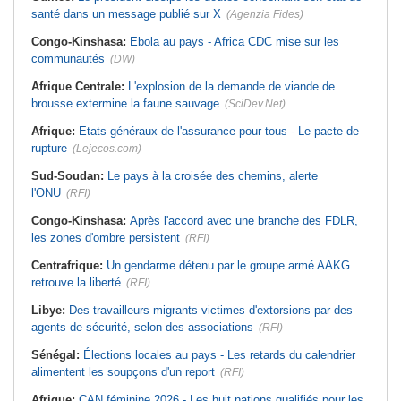
santé dans un message publié sur X
(Agenzia Fides)
Congo-Kinshasa:
Ebola au pays - Africa CDC mise sur les
communautés
(DW)
Afrique Centrale:
L'explosion de la demande de viande de
brousse extermine la faune sauvage
(SciDev.Net)
Afrique:
Etats généraux de l'assurance pour tous - Le pacte de
rupture
(Lejecos.com)
Sud-Soudan:
Le pays à la croisée des chemins, alerte
l'ONU
(RFI)
Congo-Kinshasa:
Après l'accord avec une branche des FDLR,
les zones d'ombre persistent
(RFI)
Centrafrique:
Un gendarme détenu par le groupe armé AAKG
retrouve la liberté
(RFI)
Libye:
Des travailleurs migrants victimes d'extorsions par des
agents de sécurité, selon des associations
(RFI)
Sénégal:
Élections locales au pays - Les retards du calendrier
alimentent les soupçons d'un report
(RFI)
Afrique:
CAN féminine 2026 - Les huit nations qualifiés pour les