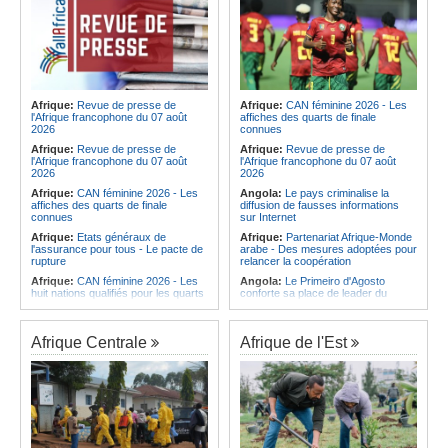
Afrique:
Revue de presse de
Afrique:
CAN féminine 2026 - Les
l'Afrique francophone du 07 août
affiches des quarts de finale
2026
connues
Afrique:
Revue de presse de
Afrique:
Revue de presse de
l'Afrique francophone du 07 août
l'Afrique francophone du 07 août
2026
2026
Afrique:
CAN féminine 2026 - Les
Angola:
Le pays criminalise la
affiches des quarts de finale
diffusion de fausses informations
connues
sur Internet
Afrique:
Etats généraux de
Afrique:
Partenariat Afrique-Monde
l'assurance pour tous - Le pacte de
arabe - Des mesures adoptées pour
rupture
relancer la coopération
Afrique:
CAN féminine 2026 - Les
Angola:
Le Primeiro d'Agosto
huit nations qualifiés pour les quarts
conforte sa place de leader du
de finale
Championnat national féminin
Afrique:
Comment mieux élever
Angola:
Le ministre des
ses enfants ? Voici les résultats d'un
Ressources minérales reconnaît
Afrique Centrale
Afrique de l'Est
projet testé dans huit pays africains
une pénurie de carburants au pays
Afrique:
La LSF salue le lancement
Angola:
Boxe - Elder Liduema se
du premier ETF obligataire
qualifie pour les quarts de finale
souverain africain (USD) disponible
Angola:
Handball - Le pays s'incline
en Europe
face à la Guinée dans les matches
Afrique:
Promesse de la finale de la
de classement
Coupe du Monde 2030 au Maroc -
Angola:
Football - L'Interclube