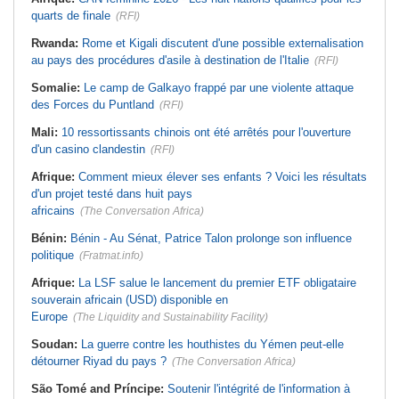
quarts de finale
(RFI)
Rwanda:
Rome et Kigali discutent d'une possible externalisation
au pays des procédures d'asile à destination de l'Italie
(RFI)
Somalie:
Le camp de Galkayo frappé par une violente attaque
des Forces du Puntland
(RFI)
Mali:
10 ressortissants chinois ont été arrêtés pour l'ouverture
d'un casino clandestin
(RFI)
Afrique:
Comment mieux élever ses enfants ? Voici les résultats
d'un projet testé dans huit pays
africains
(The Conversation Africa)
Bénin:
Bénin - Au Sénat, Patrice Talon prolonge son influence
politique
(Fratmat.info)
Afrique:
La LSF salue le lancement du premier ETF obligataire
souverain africain (USD) disponible en
Europe
(The Liquidity and Sustainability Facility)
Soudan:
La guerre contre les houthistes du Yémen peut-elle
détourner Riyad du pays ?
(The Conversation Africa)
São Tomé and Príncipe:
Soutenir l'intégrité de l'information à