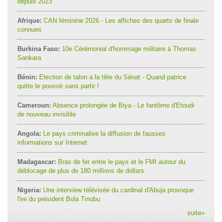
depuis 2023
Afrique:
CAN féminine 2026 - Les affiches des quarts de finale
connues
Burkina Faso:
10e Cérémonial d'hommage militaire à Thomas
Sankara
Bénin:
Election de talon a la tête du Sénat - Quand patrice
quitte le pouvoir sans partir !
Cameroun:
Absence prolongée de Biya - Le fantôme d'Etoudi
de nouveau invisible
Angola:
Le pays criminalise la diffusion de fausses
informations sur Internet
Madagascar:
Bras de fer entre le pays et le FMI autour du
déblocage de plus de 180 millions de dollars
Nigeria:
Une interview télévisée du cardinal d'Abuja provoque
l'ire du président Bola Tinubu
suite
»