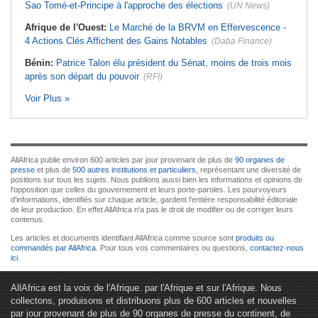
Sao Tomé-et-Principe à l'approche des élections
(UN News)
Afrique de l'Ouest:
Le Marché de la BRVM en Effervescence -
4 Actions Clés Affichent des Gains Notables
(Daba Finance)
Bénin:
Patrice Talon élu président du Sénat, moins de trois mois
après son départ du pouvoir
(RFI)
Voir Plus »
AllAfrica publie environ 600 articles par jour provenant de plus de
90 organes de
presse
et plus de
500 autres institutions et particuliers
, représentant une diversité de
positions sur tous les sujets. Nous publions aussi bien les informations et opinions de
l'opposition que celles du gouvernement et leurs porte-paroles. Les pourvoyeurs
d'informations, identifiés sur chaque article, gardent l'entière responsabilité éditoriale
de leur production. En effet AllAfrica n'a pas le droit de modifier ou de corriger leurs
contenus.
Les articles et documents identifiant AllAfrica comme source sont
produits ou
commandés par AllAfrica
. Pour tous vos commentaires ou questions,
contactez-nous
ici
.
AllAfrica est la voix de l'Afrique. par l'Afrique et sur l'Afrique. Nous
collectons, produisons et distribuons plus de 600 articles et nouvelles
par jour provenant de plus de 90 organes de presse du continent, de