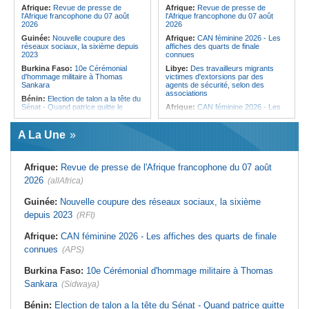
femmes pour accéder aux soins de
Afrique:
Revue de presse de
Afrique:
Revue de presse de
santé
l'Afrique francophone du 07 août
l'Afrique francophone du 07 août
2026
2026
Guinée:
Nouvelle coupure des
Afrique:
CAN féminine 2026 - Les
réseaux sociaux, la sixième depuis
affiches des quarts de finale
2023
connues
Burkina Faso:
10e Cérémonial
Libye:
Des travailleurs migrants
d'hommage militaire à Thomas
victimes d'extorsions par des
Sankara
agents de sécurité, selon des
associations
Bénin:
Election de talon a la tête du
Sénat - Quand patrice quitte le
Afrique:
CAN féminine 2026 - Les
pouvoir sans partir !
huit nations qualifiés pour les quarts
de finale
Cameroun:
Absence prolongée de
A La Une
Biya - Le fantôme d'Etoudi de
Afrique:
Promesse de la finale de la
nouveau invisible
Coupe du Monde 2030 au Maroc -
Infantino marquera-t-il le but de son
Nigeria:
Une interview télévisée du
maintien ?
Afrique:
Revue de presse de l'Afrique francophone du 07 août
cardinal d'Abuja provoque l'ire du
président Bola Tinubu
Afrique:
Partenariat Afrique-Monde
2026
(allAfrica)
arabe - Des mesures adoptées pour
Guinée:
Le président dissipe les
relancer la coopération
doutes concernant son état de
Guinée:
Nouvelle coupure des réseaux sociaux, la sixième
santé dans un message publié sur X
Tunisie:
Colisée d'El Jem - Concert
depuis 2023
(RFI)
de musique de films sous le signe
Afrique:
Etats généraux de
de Cinecittà et Hollywood
l'assurance pour tous - Le pacte de
Afrique:
CAN féminine 2026 - Les affiches des quarts de finale
rupture
Madagascar:
Afrobasket - U18 -
Les Ankoay veulent confirmer face
connues
(APS)
Sénégal:
Élections locales au pays
au Maroc
- Les retards du calendrier
alimentent les soupçons d'un report
Afrique du Nord:
Télécoms - Le
Burkina Faso:
10e Cérémonial d'hommage militaire à Thomas
Groupe Maroc Telecom annonce
Sankara
(Sidwaya)
une baisse de 40% de son résultat
net consolidé au premier semestre
2026
Bénin:
Election de talon a la tête du Sénat - Quand patrice quitte