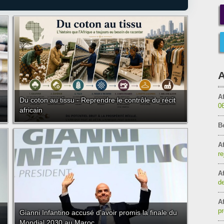
A
Af
Du coton au tissu - Reprendre le contrôle du récit
0
africain
B
Af
re
Af
de
Af
pr
Gianni Infantino accusé d'avoir promis la finale du
Mondial 2030 au Maroc