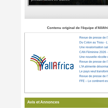
Contenu original de l'équipe d'AllAf
Revue de presse de l
Du Coton au Tissu - L'
Une revalorisation sa
CAN Féminine 2026 - C
Une nouvelle récolte d
Revue de presse de l
L'IA alimente désorma
Le pays veut transfo
Revue de presse de l
FFE – Le continent est
Avis et Annonces