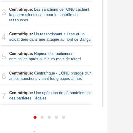
Centrafrique:
Les sanctions de l'ONU cachent
Afrique d
3
3
la guerre silencieuse pour le contrôle des
préparati
ressources
confondu
Centrafrique:
Un ressortissant suisse et un
Afrique:
4
4
soldat tués dans une attaque au nord de Bangui
Francoph
Centrafrique:
Reprise des audiences
Sénégal
5
5
criminelles après plusieurs mois de retard
FCFA pour
Centrafrique:
Centrafrique - L'ONU proroge d'un
Afrique:
6
6
an les sanctions visant les groupes armés
bien plus
les chiffr
Centrafrique:
Une opération de démantèlement
7
Madagas
des barrières illégales
7
provoque 