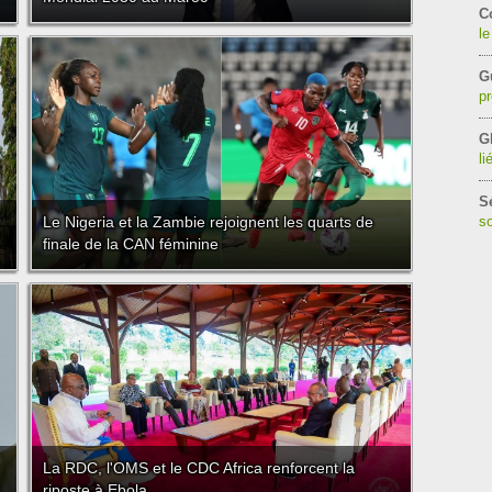
C
le
G
pr
G
li
S
Le Nigeria et la Zambie rejoignent les quarts de
so
finale de la CAN féminine
La RDC, l'OMS et le CDC Africa renforcent la
riposte à Ebola