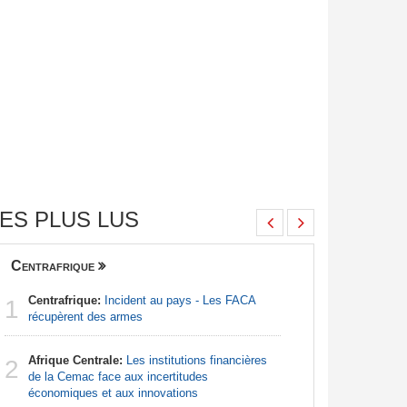
ES PLUS LUS
Centrafrique
Finance
Centrafrique:
Incident au pays - Les FACA
Congo-Br
1
1
récupèrent des armes
Des jeune
Afrique Centrale:
Les institutions financières
Sénégal
2
2
de la Cemac face aux incertitudes
la Commiss
économiques et aux innovations
d'exercic