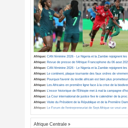
Afrique:
CAN féminine 2026 - Le Nigeria et la Zambie rejoignent les quarts de finale
Afrique:
Revue de presse de l'Afrique Francophone du 06 aout 202
Afrique:
CAN féminine 2026 - Le Nigeria et la Zambie rejoignent les quarts de finale
Afrique:
Le continent, plaque tournante des faux ordres de viremen
Afrique:
Pourquoi l'avenir du textile africain est bien plus prometteur que ne le laissent penser les chiffres
Afrique:
Les Africains en première ligne face à la crise de la biodiversit
Afrique:
L'essor historique de l'Éthiopie met à mal la campagne d'hostilité menée par Le Caire
Afrique:
La Cour international de justice fixe le calendrier de la procédure engagée par la RDC contre le Rwanda
Afrique:
Visite du Président de la République et de la Première Dame à Yamoussoukro
Afrique:
Le Forum de l'entrepreneuriat de Sept Afrique se veut une plateforme de mobilisation des investissements
Afrique Centrale