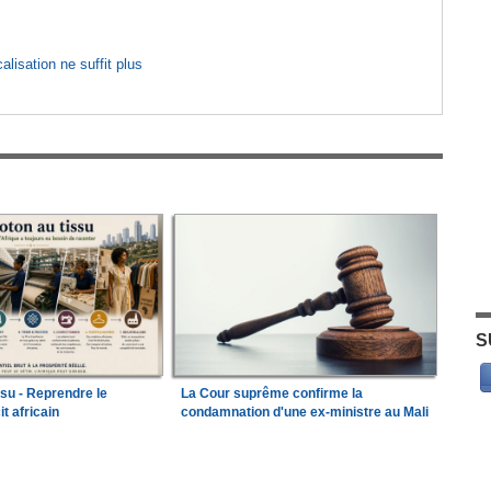
lisation ne suffit plus
S
ssu - Reprendre le
La Cour suprême confirme la
it africain
condamnation d'une ex-ministre au Mali