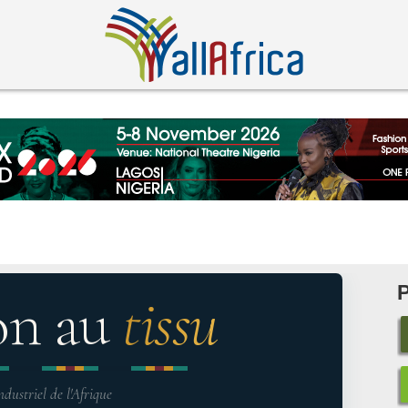
on au
tissu
ndustriel de l'Afrique