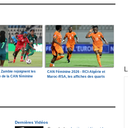
L
a Zambie rejoignent les
CAN Féminine 2026 - RCI-Algérie et
le de la CAN féminine
Maroc-RSA, les affiches des quarts
tirés du site
e les
Madagascar:
Bemasoandro Itaosy - Un arrêté
1
encadre les famorana et les famadihana
r
Congo-Brazzaville:
Insertion professionnelle -
2
Des jeunes formés aux métiers de l'hôtellerie
Dernières Vidéos