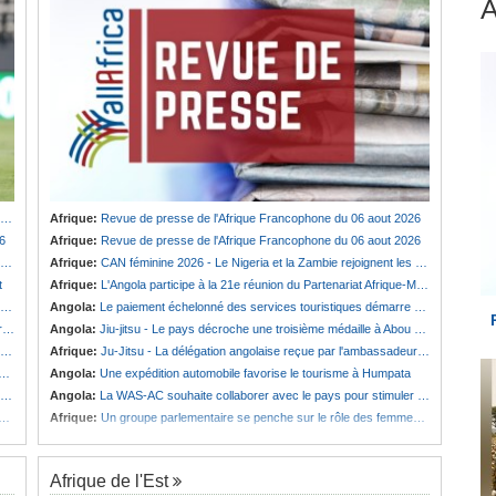
Afrique:
Revue de presse de l'Afrique Francophone du 06 aout 2026
6
Afrique:
Revue de presse de l'Afrique Francophone du 06 aout 2026
Afrique:
CAN féminine 2026 - Le Nigeria et la Zambie rejoignent les quarts de finale
t
Afrique:
L'Angola participe à la 21e réunion du Partenariat Afrique-Monde arabe au Caire
Angola:
Le paiement échelonné des services touristiques démarre ce jeudi
é
Angola:
Jiu-jitsu - Le pays décroche une troisième médaille à Abou Dabi
Afrique:
Ju-Jitsu - La délégation angolaise reçue par l'ambassadeur d'Angola aux Émirats arabes unis
Angola:
Une expédition automobile favorise le tourisme à Humpata
Angola:
La WAS-AC souhaite collaborer avec le pays pour stimuler l'aquaculture
Afrique:
Un groupe parlementaire se penche sur le rôle des femmes dans l'interaction avec les communautés
Afrique de l'Est