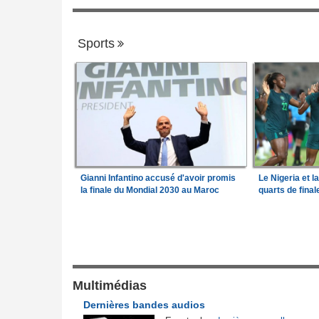
Sports
Gianni Infantino accusé d'avoir promis
Le Nigeria et l
la finale du Mondial 2030 au Maroc
quarts de fina
Gouvernance
frique en liquidation,
Guinée:
Le général Amara Camara assum
1
retire la licence
fonctions présidentielles
Bénin:
Le nouveau Sénat élit son premie
Multimédias
2
de l'Afrique
président
Dernières bandes audios
026