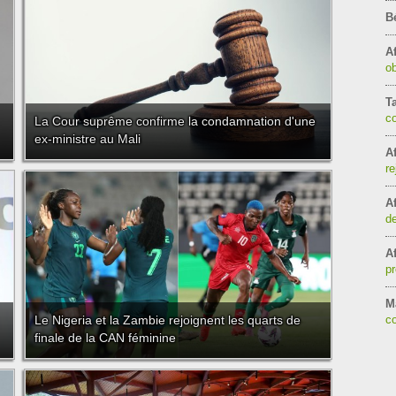
B
Af
ob
T
c
La Cour suprême confirme la condamnation d'une
ex-ministre au Mali
Af
re
Af
de
Af
pr
Ma
Le Nigeria et la Zambie rejoignent les quarts de
co
finale de la CAN féminine