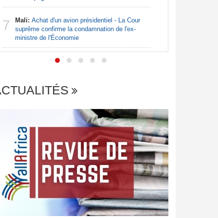
Mali:
Achat d'un avion présidentiel - La Cour
Centrafr
7
7
suprême confirme la condamnation de l'ex-
des barriè
ministre de l'Économie
ACTUALITÉS