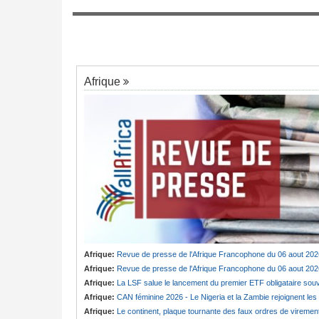
Congo-Kinshasa:
Compromis avec la F
7
ouride en deuil -
pour créer des investisseurs congolais
 fille de Serigne
eu
Afrique
Afrique:
Revue de presse de l'Afrique Francophone du 06 aout 202
Afrique:
Revue de presse de l'Afrique Francophone du 06 aout 202
Afrique:
La LSF salue le lancement du premier ETF obligataire souverain africain (USD) disponible en Europ
Afrique:
CAN féminine 2026 - Le Nigeria et la Zambie rejoignent les quarts de finale
Afrique:
Le continent, plaque tournante des faux ordres de viremen