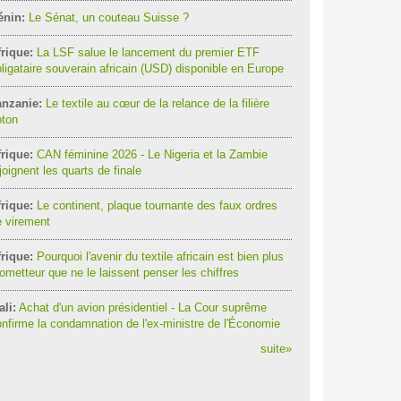
énin:
Le Sénat, un couteau Suisse ?
rique:
La LSF salue le lancement du premier ETF
ligataire souverain africain (USD) disponible en Europe
anzanie:
Le textile au cœur de la relance de la filière
oton
rique:
CAN féminine 2026 - Le Nigeria et la Zambie
joignent les quarts de finale
rique:
Le continent, plaque tournante des faux ordres
 virement
rique:
Pourquoi l'avenir du textile africain est bien plus
ometteur que ne le laissent penser les chiffres
li:
Achat d'un avion présidentiel - La Cour suprême
nfirme la condamnation de l'ex-ministre de l'Économie
suite
»