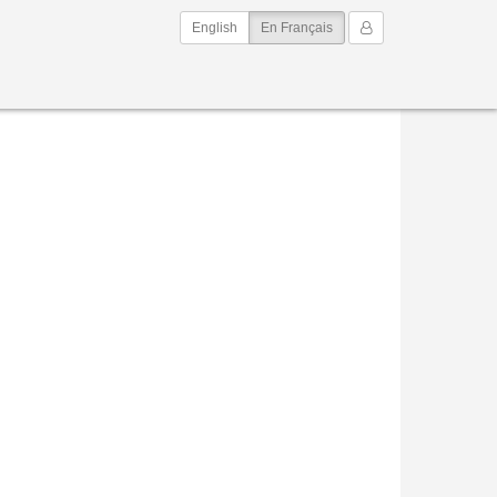
(current)
Mon Compte
English
En Français