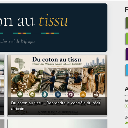
on au
tissu
ndustriel de l'Afrique
A
Af
Du coton au tissu - Reprendre le contrôle du récit
0
africain
B
Sé