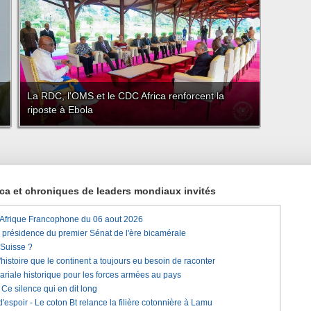
La RDC, l'OMS et le CDC Africa renforcent la
riposte à Ebola
rica et chroniques de leaders mondiaux invités
'Afrique Francophone du 06 aout 2026
a présidence du premier Sénat de l'ère bicamérale
 Suisse ?
histoire que le continent a toujours eu besoin de raconter
lariale historique pour les forces armées au pays
e silence qui en dit long
'espoir - Le coton Bt relance la filière cotonnière à Lamu