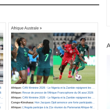
Guinée:
Polémique autour des vacances du
7
EC
président Doumbouya en Grèce - Opposition et
citoyens divisés
Afrique Australe
6
Afrique:
CAN féminine 2026 - Le Nigeria et la Zambie rejoignent les quarts de finale
6
Afrique:
Revue de presse de l'Afrique Francophone du 06 aout 2026
e
Afrique:
CAN féminine 2026 - Le Nigeria et la Zambie rejoignent les quarts de finale
Congo-Kinshasa:
Hon Jacques Djoli annonce une forte participation du pays à la Conférence des présidents de parlements à Midrand
t
Afrique:
L'Angola participe à la 21e réunion du Partenariat Afrique-Monde arabe au Caire