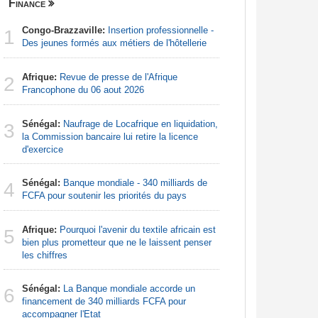
Finance
Centrafri
Congo-Brazzaville:
Insertion professionnelle -
Centrafr
1
1
Des jeunes formés aux métiers de l'hôtellerie
récupèren
Afrique:
Revue de presse de l'Afrique
Centrafr
2
2
Francophone du 06 aout 2026
la guerre 
ressourc
Sénégal:
Naufrage de Locafrique en liquidation,
3
Afrique 
la Commission bancaire lui retire la licence
3
de la Cem
d'exercice
économiqu
Sénégal:
Banque mondiale - 340 milliards de
4
Centrafr
FCFA pour soutenir les priorités du pays
4
pour perm
gagner leu
Afrique:
Pourquoi l'avenir du textile africain est
5
bien plus prometteur que ne le laissent penser
Centrafr
les chiffres
5
soldat tu
Sénégal:
La Banque mondiale accorde un
6
Centrafr
financement de 340 milliards FCFA pour
6
an les sa
accompagner l'Etat