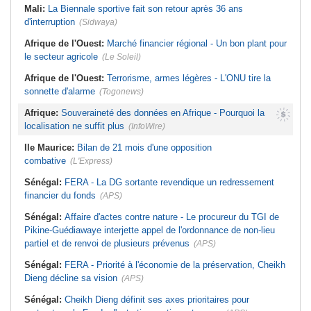
Mali:
La Biennale sportive fait son retour après 36 ans
d'interruption
(Sidwaya)
Afrique de l'Ouest:
Marché financier régional - Un bon plant pour
le secteur agricole
(Le Soleil)
Afrique de l'Ouest:
Terrorisme, armes légères - L'ONU tire la
sonnette d'alarme
(Togonews)
Afrique:
Souveraineté des données en Afrique - Pourquoi la
localisation ne suffit plus
(InfoWire)
Ile Maurice:
Bilan de 21 mois d'une opposition
combative
(L'Express)
Sénégal:
FERA - La DG sortante revendique un redressement
financier du fonds
(APS)
Sénégal:
Affaire d'actes contre nature - Le procureur du TGI de
Pikine-Guédiawaye interjette appel de l'ordonnance de non-lieu
partiel et de renvoi de plusieurs prévenus
(APS)
Sénégal:
FERA - Priorité à l'économie de la préservation, Cheikh
Dieng décline sa vision
(APS)
Sénégal:
Cheikh Dieng définit ses axes prioritaires pour