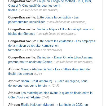
Congo-Brazzaville:
Coupe du Congo de football - JST, Inter,
Cara et V Club qualifiés pour les demi-
finales
(Les Dépêches de Brazzaville)
Congo-Brazzaville:
Lutte contre la corruption - Les
parlementaires sensibilisés
(Les Dépêches de Brazzaville)
Congo-Brazzaville:
Santé publique - Ollombo réceptionne son
hôpital de référence
(Les Dépêches de Brazzaville)
Congo-Brazzaville:
Lutte contre les épidémies - Les employés
de la maison de retraite Kambissi en
formation
(Les Dépêches de Brazzaville)
Congo-Brazzaville:
Distinction - Darrel Ornelle Elion Assiana
promue maître-assistant Cames
(Les Dépêches de Brazzaville)
Afrique:
Maroc - Afrique du Sud - Les chiffres d'un quart de
finale très attendu
(CAF)
Afrique:
Naomi Eto (Cameroun) - « Face au Nigeria, nous
donnerons tout sur le terrain. »
(CAF)
Afrique:
Les statistiques clés avant le quart de finale entre la
Côte d'Ivoire et l'Algérie
(CAF)
Afrique:
Élodie Nakkach (Maroc) - « La finale de 2022, on