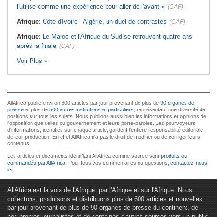
l'utilise comme une expérience pour aller de l'avant »
(CAF)
Afrique:
Côte d'Ivoire - Algérie, un duel de contrastes
(CAF)
Afrique:
Le Maroc et l'Afrique du Sud se retrouvent quatre ans
après la finale
(CAF)
Voir Plus »
AllAfrica publie environ 600 articles par jour provenant de plus de
90 organes de
presse
et plus de
500 autres institutions et particuliers
, représentant une diversité de
positions sur tous les sujets. Nous publions aussi bien les informations et opinions de
l'opposition que celles du gouvernement et leurs porte-paroles. Les pourvoyeurs
d'informations, identifiés sur chaque article, gardent l'entière responsabilité éditoriale
de leur production. En effet AllAfrica n'a pas le droit de modifier ou de corriger leurs
contenus.
Les articles et documents identifiant AllAfrica comme source sont
produits ou
commandés par AllAfrica
. Pour tous vos commentaires ou questions,
contactez-nous
ici
.
AllAfrica est la voix de l'Afrique. par l'Afrique et sur l'Afrique. Nous
collectons, produisons et distribuons plus de 600 articles et nouvelles
par jour provenant de plus de 90 organes de presse du continent, de
nos propres journalistes et de centaines d'autres sources vers un public