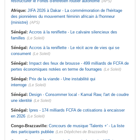
restructurer le Fonds d'entretien routier autonome
(APS)
Afrique:
JIFA 2026 à Dakar - La commémoration de l'héritage
des pionnières du mouvement féminin africain à l'honneur
(ministre)
(APS)
Sénégal:
Accros à la reniflette - Le calvaire silencieux des
familles
(Le Soleil)
Sénégal:
Accros à la reniflette - Le récit acre de vies qui se
consument
(Le Soleil)
Sénégal:
Impact des feux de brousse - 499 milliards de FCFA de
pertes économiques notées en terme de fourrages
(Le Soleil)
Sénégal:
Prix de la viande - Une instabilité qui
interroge
(Le Soleil)
Sénégal:
Design - Consommer local - Kamal Raw, l'art de coudre
une identité
(Le Soleil)
Sénégal:
Ipres - 174 milliards FCFA de cotisations à encaisser
en 2026
(Le Soleil)
Congo-Brazzaville:
Concours de musique 'Talents +' - La liste
des participants publiée
(Les Dépêches de Brazzaville)