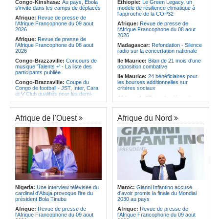
l'Amitié
Congo-Kinshasa:
Au pays, Ebola
Ethiopie:
Le Green Legacy, un
Afrique:
Les statistiques clés avant
s'invite dans les camps de déplacés
modèle de résilience climatique à
Angola:
Le MAT organise la
le quart de finale entre la Côte
l'approche de la COP32
troisième édition de la Semaine du
Afrique:
Revue de presse de
d'Ivoire et l'Algérie
développement local à Namibe
l'Afrique Francophone du 09 aout
Afrique:
Revue de presse de
Afrique:
Le Maroc et l'Afrique du
2026
l'Afrique Francophone du 08 aout
Sud se retrouvent quatre ans après
2026
Afrique:
Revue de presse de
la finale
l'Afrique Francophone du 08 aout
Madagascar:
Refondation - Silence
2026
radio sur la concertation nationale
Congo-Brazzaville:
Concours de
Ile Maurice:
Bilan de 21 mois d'une
musique 'Talents +' - La liste des
opposition combative
participants publiée
Ile Maurice:
24 bénéficiaires pour
Congo-Brazzaville:
Coupe du
les bourses additionnelles sur
Congo de football - JST, Inter, Cara
critères sociaux
et V Club qualifiés pour les demi-
Afrique de l'Est:
« La dépendance
finales
de l'Égypte vis-à-vis du régime
Congo-Brazzaville:
Lutte contre la
érythréen aggrave l'instabilité dans
corruption - Les parlementaires
la région de la Corne de l'Afrique »,
Afrique de l'Ouest
Afrique du Nord
sensibilisés
selon le RSADO
Congo-Brazzaville:
Santé publique
Ethiopie:
Le peuple oromo s'est
- Ollombo réceptionne son hôpital de
historiquement opposé à des
référence
systèmes administratifs défaillants
Congo-Brazzaville:
Lutte contre
Ethiopie:
« Le renforcement des
les épidémies - Les employés de la
capacités de l'armée de l'air
maison de retraite Kambissi en
éthiopienne consolide la dissuasion
formation
nationale », déclare le commandant
en second
Congo-Brazzaville:
Distinction -
Darrel Ornelle Elion Assiana promue
Afrique de l'Est:
« Les dirigeants
Nigeria:
Une interview télévisée du
Maroc:
Gianni Infantino accusé
maître-assistant Cames
érythréens font obstacle à la stabilité
cardinal d'Abuja provoque l'ire du
d'avoir promis la finale du Mondial
et au développement de la région »,
président Bola Tinubu
2030 au pays
Afrique:
Naomi Eto (Cameroun) - «
selon un professeur de l'université
Face au Nigeria, nous donnerons
Afrique:
Revue de presse de
Afrique:
Revue de presse de
d'Uppsala
tout sur le terrain. »
l'Afrique Francophone du 09 aout
l'Afrique Francophone du 09 aout
Ile Maurice:
Dharam Gokhool -