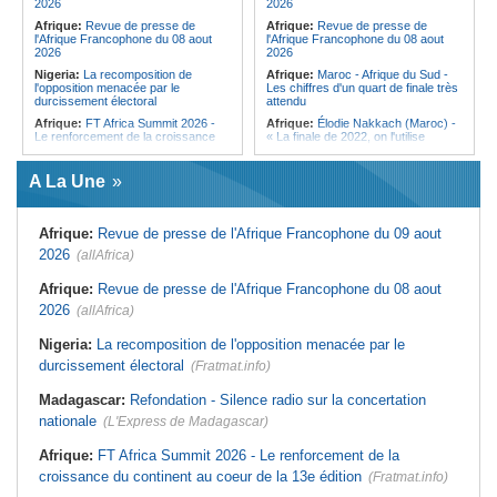
2026
2026
«Kan mo vinn prezidan mo pa okip
Afrique:
Revue de presse de
Afrique:
Revue de presse de
mo sekirite»
l'Afrique Francophone du 08 aout
l'Afrique Francophone du 08 aout
2026
2026
Nigeria:
La recomposition de
Afrique:
Maroc - Afrique du Sud -
l'opposition menacée par le
Les chiffres d'un quart de finale très
durcissement électoral
attendu
Afrique:
FT Africa Summit 2026 -
Afrique:
Élodie Nakkach (Maroc) -
Le renforcement de la croissance
« La finale de 2022, on l'utilise
du continent au coeur de la 13e
comme une expérience pour aller de
édition
l'avant »
A La Une
Mali:
La Biennale sportive fait son
Afrique:
Les statistiques clés avant
retour après 36 ans d'interruption
le quart de finale entre la Côte
d'Ivoire et l'Algérie
Afrique de l'Ouest:
Marché
Afrique:
Revue de presse de l'Afrique Francophone du 09 aout
financier régional - Un bon plant
Afrique:
Le Maroc et l'Afrique du
pour le secteur agricole
Sud se retrouvent quatre ans après
2026
(allAfrica)
la finale
Afrique de l'Ouest:
Terrorisme,
armes légères - L'ONU tire la
Afrique:
Côte d'Ivoire - Algérie, un
Afrique:
Revue de presse de l'Afrique Francophone du 08 aout
sonnette d'alarme
duel de contrastes
2026
(allAfrica)
Sénégal:
FERA - La DG sortante
Afrique:
AfroBasket U18 - Le
revendique un redressement
Sénégal bat la Tunisie et prend le
Nigeria:
La recomposition de l'opposition menacée par le
financier du fonds
quart
durcissement électoral
(Fratmat.info)
Sénégal:
Affaire d'actes contre
Tunisie:
Enseignement supérieur -
nature - Le procureur du TGI de
Le pays lance son premier master
Pikine-Guédiawaye interjette appel
interconnecté « One Health »
Madagascar:
Refondation - Silence radio sur la concertation
de l'ordonnance de non-lieu partiel et
nationale
de renvoi de plusieurs prévenus
(L'Express de Madagascar)
Afrique:
FT Africa Summit 2026 - Le renforcement de la
croissance du continent au coeur de la 13e édition
(Fratmat.info)