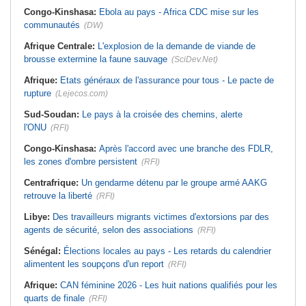
Congo-Kinshasa:
Ebola au pays - Africa CDC mise sur les
communautés
(DW)
Afrique Centrale:
L'explosion de la demande de viande de
brousse extermine la faune sauvage
(SciDev.Net)
Afrique:
Etats généraux de l'assurance pour tous - Le pacte de
rupture
(Lejecos.com)
Sud-Soudan:
Le pays à la croisée des chemins, alerte
l'ONU
(RFI)
Congo-Kinshasa:
Après l'accord avec une branche des FDLR,
les zones d'ombre persistent
(RFI)
Centrafrique:
Un gendarme détenu par le groupe armé AAKG
retrouve la liberté
(RFI)
Libye:
Des travailleurs migrants victimes d'extorsions par des
agents de sécurité, selon des associations
(RFI)
Sénégal:
Élections locales au pays - Les retards du calendrier
alimentent les soupçons d'un report
(RFI)
Afrique:
CAN féminine 2026 - Les huit nations qualifiés pour les
quarts de finale
(RFI)