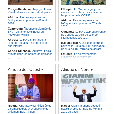
Afrique:
La LSF salue le lancement
corrige le Kabuscorp en match de
du premier ETF obligataire
préparation
souverain africain (USD) disponible
Congo-Kinshasa:
Au pays, Ebola
Ethiopie:
Le Green Legacy, un
Angola:
Des experts prélèvent des
en Europe
s'invite dans les camps de déplacés
modèle de résilience climatique à
échantillons pour identifier les
l'approche de la COP32
Afrique:
Promesse de la finale de la
victimes de l'accident de Cuanza-
Afrique:
Revue de presse de
Coupe du Monde 2030 au Maroc -
Sul
l'Afrique francophone du 07 août
Afrique:
Revue de presse de
Infantino marquera-t-il le but de son
2026
l'Afrique francophone du 07 août
maintien ?
2026
Cameroun:
Absence prolongée de
Biya - Le fantôme d'Etoudi de
Ouganda:
Le pays approuve l'envoi
nouveau invisible
de troupes au sein de la force
internationale à Gaza
Angola:
Le pays criminalise la
diffusion de fausses informations
Madagascar:
Bras de fer entre le
sur Internet
pays et le FMI autour du déblocage
de plus de 180 millions de dollars
Congo-Kinshasa:
Au pays, Ebola
s'invite dans les camps de déplacés
Ethiopie:
Le gouvernement
éthiopien sévit contre les
Congo-Kinshasa:
A l'issue d'une
fonctionnaires et les hommes
visite au pays, le chef de l'OMS
d'affaires corrompus
appelle à intensifier la riposte
Kenya:
Des associations de
Afrique de l'Ouest
Afrique du Nord
Congo-Kinshasa:
Transfert de 15
femmes marchent pour dénoncer
personnes vers l'AFC/M23
les disparitions forcées
Centrafrique:
Un réseau mondial
Afrique:
La CEA renforce les
de professionnels de la santé
capacités des parlementaires de
connectés par la télémédecine
l'Afrique de l'Est
Congo-Kinshasa:
Ebola au pays -
Congo-Kinshasa:
Après l'accord
Africa CDC mise sur les
avec une branche des FDLR, les
communautés
zones d'ombre persistent
Afrique Centrale:
L'explosion de la
Sud-Soudan:
Le pays à la croisée
demande de viande de brousse
des chemins, alerte l'ONU
Nigeria:
Une interview télévisée du
Maroc:
Gianni Infantino accusé
extermine la faune sauvage
cardinal d'Abuja provoque l'ire du
d'avoir promis la finale du Mondial
Rwanda:
Rome et Kigali discutent
président Bola Tinubu
2030 au pays
d'une possible externalisation au