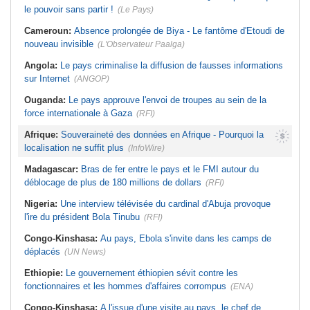
le pouvoir sans partir !
(Le Pays)
Cameroun:
Absence prolongée de Biya - Le fantôme d'Etoudi de
nouveau invisible
(L'Observateur Paalga)
Angola:
Le pays criminalise la diffusion de fausses informations
sur Internet
(ANGOP)
Ouganda:
Le pays approuve l'envoi de troupes au sein de la
force internationale à Gaza
(RFI)
Afrique:
Souveraineté des données en Afrique - Pourquoi la
localisation ne suffit plus
(InfoWire)
Madagascar:
Bras de fer entre le pays et le FMI autour du
déblocage de plus de 180 millions de dollars
(RFI)
Nigeria:
Une interview télévisée du cardinal d'Abuja provoque
l'ire du président Bola Tinubu
(RFI)
Congo-Kinshasa:
Au pays, Ebola s'invite dans les camps de
déplacés
(UN News)
Ethiopie:
Le gouvernement éthiopien sévit contre les
fonctionnaires et les hommes d'affaires corrompus
(ENA)
Congo-Kinshasa:
A l'issue d'une visite au pays, le chef de