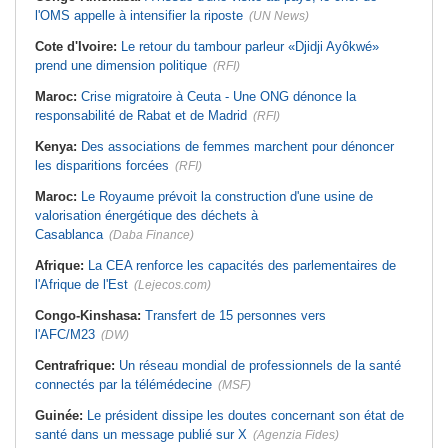
l'OMS appelle à intensifier la riposte
(UN News)
Cote d'Ivoire:
Le retour du tambour parleur «Djidji Ayôkwé»
prend une dimension politique
(RFI)
Maroc:
Crise migratoire à Ceuta - Une ONG dénonce la
responsabilité de Rabat et de Madrid
(RFI)
Kenya:
Des associations de femmes marchent pour dénoncer
les disparitions forcées
(RFI)
Maroc:
Le Royaume prévoit la construction d'une usine de
valorisation énergétique des déchets à
Casablanca
(Daba Finance)
Afrique:
La CEA renforce les capacités des parlementaires de
l'Afrique de l'Est
(Lejecos.com)
Congo-Kinshasa:
Transfert de 15 personnes vers
l'AFC/M23
(DW)
Centrafrique:
Un réseau mondial de professionnels de la santé
connectés par la télémédecine
(MSF)
Guinée:
Le président dissipe les doutes concernant son état de
santé dans un message publié sur X
(Agenzia Fides)