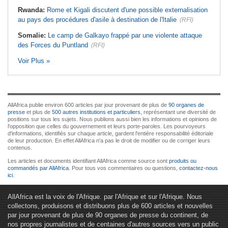
Rwanda:
Rome et Kigali discutent d'une possible externalisation
au pays des procédures d'asile à destination de l'Italie
(RFI)
Somalie:
Le camp de Galkayo frappé par une violente attaque
des Forces du Puntland
(RFI)
Voir Plus »
AllAfrica publie environ 600 articles par jour provenant de plus de
90 organes de
presse
et plus de
500 autres institutions et particuliers
, représentant une diversité de
positions sur tous les sujets. Nous publions aussi bien les informations et opinions de
l'opposition que celles du gouvernement et leurs porte-paroles. Les pourvoyeurs
d'informations, identifiés sur chaque article, gardent l'entière responsabilité éditoriale
de leur production. En effet AllAfrica n'a pas le droit de modifier ou de corriger leurs
contenus.
Les articles et documents identifiant AllAfrica comme source sont
produits ou
commandés par AllAfrica
. Pour tous vos commentaires ou questions,
contactez-nous
ici
.
AllAfrica est la voix de l'Afrique. par l'Afrique et sur l'Afrique. Nous
collectons, produisons et distribuons plus de 600 articles et nouvelles
par jour provenant de plus de 90 organes de presse du continent, de
nos propres journalistes et de centaines d'autres sources vers un public