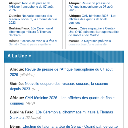
pays des procédures d'asile à
Afrique:
Revue de presse de
Afrique:
Revue de presse de
destination de l'Italie
l'Afrique francophone du 07 août
l'Afrique francophone du 07 août
2026
2026
Guinée:
Nouvelle coupure des
Afrique:
CAN féminine 2026 - Les
réseaux sociaux, la sixième depuis
affiches des quarts de finale
2023
connues
Burkina Faso:
10e Cérémonial
Maroc:
Crise migratoire à Ceuta -
d'hommage militaire à Thomas
Une ONG dénonce la responsabilité
Sankara
de Rabat et de Madrid
Bénin:
Election de talon a la tête du
Maroc:
Le Royaume prévoit la
Sénat - Quand patrice quitte le
construction d'une usine de
pouvoir sans partir !
valorisation énergétique des
déchets à Casablanca
Cameroun:
Absence prolongée de
A La Une
Biya - Le fantôme d'Etoudi de
Libye:
Des travailleurs migrants
nouveau invisible
victimes d'extorsions par des
agents de sécurité, selon des
Nigeria:
Une interview télévisée du
associations
Afrique:
Revue de presse de l'Afrique francophone du 07 août
cardinal d'Abuja provoque l'ire du
président Bola Tinubu
Afrique:
CAN féminine 2026 - Les
2026
(allAfrica)
huit nations qualifiés pour les quarts
Cote d'Ivoire:
Le retour du tambour
de finale
parleur «Djidji Ayôkwé» prend une
Guinée:
Nouvelle coupure des réseaux sociaux, la sixième
dimension politique
Afrique:
Promesse de la finale de la
depuis 2023
(RFI)
Coupe du Monde 2030 au Maroc -
Guinée:
Le président dissipe les
Infantino marquera-t-il le but de son
doutes concernant son état de
maintien ?
Afrique:
CAN féminine 2026 - Les affiches des quarts de finale
santé dans un message publié sur X
Afrique:
Partenariat Afrique-Monde
connues
(APS)
Afrique:
Etats généraux de
arabe - Des mesures adoptées pour
l'assurance pour tous - Le pacte de
relancer la coopération
rupture
Burkina Faso:
10e Cérémonial d'hommage militaire à Thomas
Maroc:
Driss Lachguar - Les défis
Sankara
(Sidwaya)
migratoires se résolvent par la
coopération internationale et le
traitement courageux des causes
Bénin:
Election de talon a la tête du Sénat - Quand patrice quitte
profondes