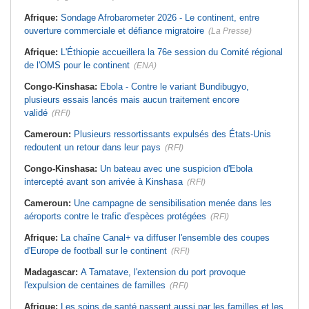
Afrique:
Sondage Afrobarometer 2026 - Le continent, entre
ouverture commerciale et défiance migratoire
(La Presse)
Afrique:
L'Éthiopie accueillera la 76e session du Comité régional
de l'OMS pour le continent
(ENA)
Congo-Kinshasa:
Ebola - Contre le variant Bundibugyo,
plusieurs essais lancés mais aucun traitement encore
validé
(RFI)
Cameroun:
Plusieurs ressortissants expulsés des États-Unis
redoutent un retour dans leur pays
(RFI)
Congo-Kinshasa:
Un bateau avec une suspicion d'Ebola
intercepté avant son arrivée à Kinshasa
(RFI)
Cameroun:
Une campagne de sensibilisation menée dans les
aéroports contre le trafic d'espèces protégées
(RFI)
Afrique:
La chaîne Canal+ va diffuser l'ensemble des coupes
d'Europe de football sur le continent
(RFI)
Madagascar:
A Tamatave, l'extension du port provoque
l'expulsion de centaines de familles
(RFI)
Afrique:
Les soins de santé passent aussi par les familles et les