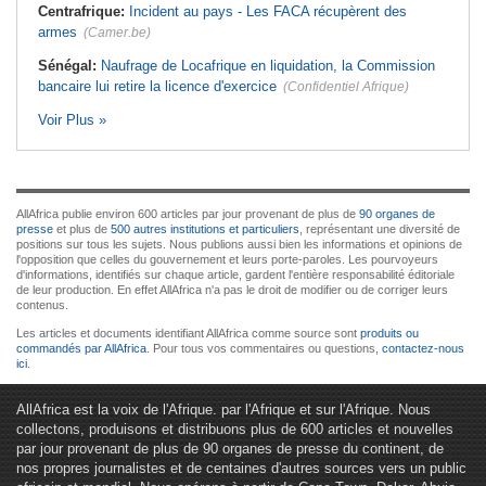
Centrafrique:
Incident au pays - Les FACA récupèrent des
armes
(Camer.be)
Sénégal:
Naufrage de Locafrique en liquidation, la Commission
bancaire lui retire la licence d'exercice
(Confidentiel Afrique)
Voir Plus »
AllAfrica publie environ 600 articles par jour provenant de plus de
90 organes de
presse
et plus de
500 autres institutions et particuliers
, représentant une diversité de
positions sur tous les sujets. Nous publions aussi bien les informations et opinions de
l'opposition que celles du gouvernement et leurs porte-paroles. Les pourvoyeurs
d'informations, identifiés sur chaque article, gardent l'entière responsabilité éditoriale
de leur production. En effet AllAfrica n'a pas le droit de modifier ou de corriger leurs
contenus.
Les articles et documents identifiant AllAfrica comme source sont
produits ou
commandés par AllAfrica
. Pour tous vos commentaires ou questions,
contactez-nous
ici
.
AllAfrica est la voix de l'Afrique. par l'Afrique et sur l'Afrique. Nous
collectons, produisons et distribuons plus de 600 articles et nouvelles
par jour provenant de plus de 90 organes de presse du continent, de
nos propres journalistes et de centaines d'autres sources vers un public