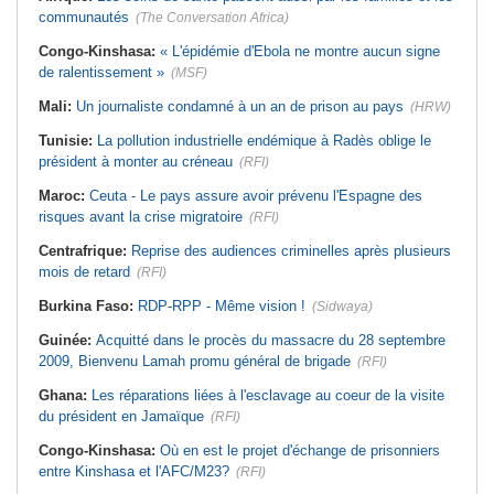
communautés
(The Conversation Africa)
Congo-Kinshasa:
« L'épidémie d'Ebola ne montre aucun signe
de ralentissement »
(MSF)
Mali:
Un journaliste condamné à un an de prison au pays
(HRW)
Tunisie:
La pollution industrielle endémique à Radès oblige le
président à monter au créneau
(RFI)
Maroc:
Ceuta - Le pays assure avoir prévenu l'Espagne des
risques avant la crise migratoire
(RFI)
Centrafrique:
Reprise des audiences criminelles après plusieurs
mois de retard
(RFI)
Burkina Faso:
RDP-RPP - Même vision !
(Sidwaya)
Guinée:
Acquitté dans le procès du massacre du 28 septembre
2009, Bienvenu Lamah promu général de brigade
(RFI)
Ghana:
Les réparations liées à l'esclavage au coeur de la visite
du président en Jamaïque
(RFI)
Congo-Kinshasa:
Où en est le projet d'échange de prisonniers
entre Kinshasa et l'AFC/M23?
(RFI)