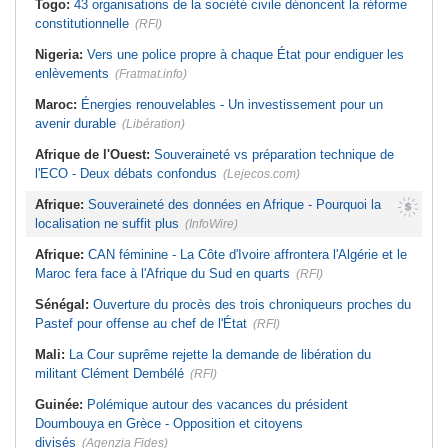
Togo:
43 organisations de la société civile dénoncent la réforme
constitutionnelle
(RFI)
Nigeria:
Vers une police propre à chaque État pour endiguer les
enlèvements
(Fratmat.info)
Maroc:
Énergies renouvelables - Un investissement pour un
avenir durable
(Libération)
Afrique de l'Ouest:
Souveraineté vs préparation technique de
l'ECO - Deux débats confondus
(Lejecos.com)
Afrique:
Souveraineté des données en Afrique - Pourquoi la
localisation ne suffit plus
(InfoWire)
Afrique:
CAN féminine - La Côte d'Ivoire affrontera l'Algérie et le
Maroc fera face à l'Afrique du Sud en quarts
(RFI)
Sénégal:
Ouverture du procès des trois chroniqueurs proches du
Pastef pour offense au chef de l'État
(RFI)
Mali:
La Cour suprême rejette la demande de libération du
militant Clément Dembélé
(RFI)
Guinée:
Polémique autour des vacances du président
Doumbouya en Grèce - Opposition et citoyens
divisés
(Agenzia Fides)