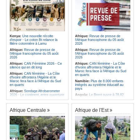
Kenya:
Une nouvelle récolte
Afrique:
Revue de presse de
d'espoir - Le coton Bt relance la
l'Afrique francophone du 05 août
filière cotonnière à Lamu
2026
Afrique:
Revue de presse de
Afrique:
Revue de presse de
l'Afrique francophone du 05 août
l'Afrique francophone du 05 août
2026
2026
Afrique:
CAN Féminine 2026 - Ce
Afrique:
CAN féminine - La Côte
silence qui en dit long
d'Ivoire affrontera l'Algérie et le
Maroc fera face à l'Afrique du Sud
Afrique:
CAN féminine - La Côte
en quarts
d'Ivoire affrontera l'Algérie et le
Maroc fera face à l'Afrique du Sud
Namibie:
Plus de 8.000 enfants
en quarts
intégrés au système éducatif au
pays
Afrique:
Sondage Afrobarometer
2026 - Le continent, entre ouverture
Angola:
Le Brent ouvre à 78,82
commerciale et défiance migratoire
dollars le baril
Afrique:
L'Éthiopie accueillera la
Angola:
Une commission présente
76e session du Comité régional de
son plan d'intervention en cas de
Afrique Centrale
Afrique de l'Est
l'OMS pour le continent
catastrophe à Huambo
Afrique:
La chaîne Canal+ va
Angola:
L'IDF renforce l'application
diffuser l'ensemble des coupes
de la loi pour préserver la faune
d'Europe de football sur le continent
sauvage
Afrique:
Les soins de santé
Angola:
Les chasseurs angolais
passent aussi par les familles et les
préconisent la numérisation du
communautés
registre et des licences