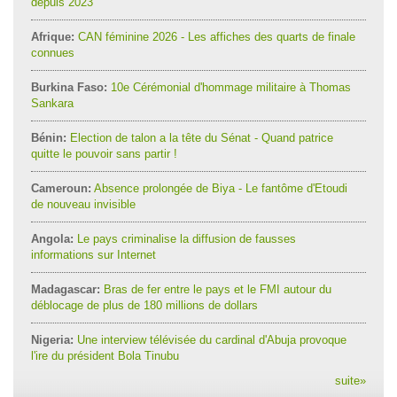
depuis 2023
Afrique:
CAN féminine 2026 - Les affiches des quarts de finale
connues
Burkina Faso:
10e Cérémonial d'hommage militaire à Thomas
Sankara
Bénin:
Election de talon a la tête du Sénat - Quand patrice
quitte le pouvoir sans partir !
Cameroun:
Absence prolongée de Biya - Le fantôme d'Etoudi
de nouveau invisible
Angola:
Le pays criminalise la diffusion de fausses
informations sur Internet
Madagascar:
Bras de fer entre le pays et le FMI autour du
déblocage de plus de 180 millions de dollars
Nigeria:
Une interview télévisée du cardinal d'Abuja provoque
l'ire du président Bola Tinubu
suite
»