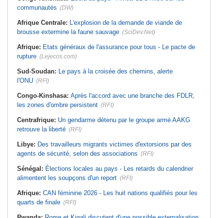
communautés
(DW)
Afrique Centrale:
L'explosion de la demande de viande de
brousse extermine la faune sauvage
(SciDev.Net)
Afrique:
Etats généraux de l'assurance pour tous - Le pacte de
rupture
(Lejecos.com)
Sud-Soudan:
Le pays à la croisée des chemins, alerte
l'ONU
(RFI)
Congo-Kinshasa:
Après l'accord avec une branche des FDLR,
les zones d'ombre persistent
(RFI)
Centrafrique:
Un gendarme détenu par le groupe armé AAKG
retrouve la liberté
(RFI)
Libye:
Des travailleurs migrants victimes d'extorsions par des
agents de sécurité, selon des associations
(RFI)
Sénégal:
Élections locales au pays - Les retards du calendrier
alimentent les soupçons d'un report
(RFI)
Afrique:
CAN féminine 2026 - Les huit nations qualifiés pour les
quarts de finale
(RFI)
Rwanda:
Rome et Kigali discutent d'une possible externalisation