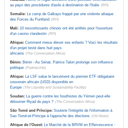
au pays des procédures d'asile à destination de l'Italie
(RFI)
Somalie:
Le camp de Galkayo frappé par une violente attaque
des Forces du Puntland
(RFI)
Mali:
10 ressortissants chinois ont été arrêtés pour l'ouverture
d'un casino clandestin
(RFI)
Afrique:
Comment mieux élever ses enfants ? Voici les résultats
d'un projet testé dans huit pays
africains
(The Conversation Africa)
Bénin:
Bénin - Au Sénat, Patrice Talon prolonge son influence
politique
(Fratmat.info)
Afrique:
La LSF salue le lancement du premier ETF obligataire
souverain africain (USD) disponible en
Europe
(The Liquidity and Sustainability Facility)
Soudan:
La guerre contre les houthistes du Yémen peut-elle
détourner Riyad du pays ?
(The Conversation Africa)
São Tomé and Príncipe:
Soutenir l'intégrité de l'information à
Sao Tomé-et-Principe à l'approche des élections
(UN News)
Afrique de l'Ouest:
Le Marché de la BRVM en Effervescence -