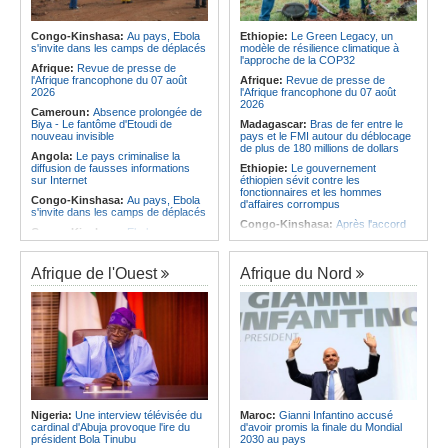
Infantino marquera-t-il le but de son
s'échange à 79,21 $US
maintien ?
Angola:
L'ANPG et Sonangol
Afrique:
Partenariat Afrique-Monde
confirment la présence de pétrole
Congo-Kinshasa:
Au pays, Ebola
Ethiopie:
Le Green Legacy, un
arabe - Des mesures adoptées pour
dans le bassin de Benguela
s'invite dans les camps de déplacés
modèle de résilience climatique à
relancer la coopération
l'approche de la COP32
Angola:
Un ministre d'État souligne
Afrique:
Revue de presse de
Afrique:
S&P confirme que le cadre
l'importance de la préservation de
l'Afrique francophone du 07 août
Afrique:
Revue de presse de
de financement durable de Shelter
l'histoire militaire
2026
l'Afrique francophone du 07 août
Afrique est conforme aux normes
2026
Cameroun:
Absence prolongée de
internationales
Biya - Le fantôme d'Etoudi de
Madagascar:
Bras de fer entre le
nouveau invisible
pays et le FMI autour du déblocage
de plus de 180 millions de dollars
Angola:
Le pays criminalise la
diffusion de fausses informations
Ethiopie:
Le gouvernement
sur Internet
éthiopien sévit contre les
fonctionnaires et les hommes
Congo-Kinshasa:
Au pays, Ebola
d'affaires corrompus
s'invite dans les camps de déplacés
Congo-Kinshasa:
Après l'accord
Congo-Kinshasa:
Ebola au pays -
avec une branche des FDLR, les
Africa CDC mise sur les
zones d'ombre persistent
communautés
Sud-Soudan:
Le pays à la croisée
Afrique de l'Ouest
Afrique du Nord
Afrique Centrale:
L'explosion de la
des chemins, alerte l'ONU
demande de viande de brousse
extermine la faune sauvage
Rwanda:
Rome et Kigali discutent
d'une possible externalisation au
Congo-Kinshasa:
Après l'accord
pays des procédures d'asile à
avec une branche des FDLR, les
destination de l'Italie
zones d'ombre persistent
Somalie:
Le camp de Galkayo
Centrafrique:
Un gendarme détenu
frappé par une violente attaque des
par le groupe armé AAKG retrouve
Forces du Puntland
la liberté
Soudan:
La guerre contre les
Rwanda:
Rome et Kigali discutent
houthistes du Yémen peut-elle
Nigeria:
Une interview télévisée du
Maroc:
Gianni Infantino accusé
d'une possible externalisation au
détourner Riyad du pays ?
cardinal d'Abuja provoque l'ire du
d'avoir promis la finale du Mondial
pays des procédures d'asile à
président Bola Tinubu
2030 au pays
destination de l'Italie
Sud-Soudan:
Le long voyage des