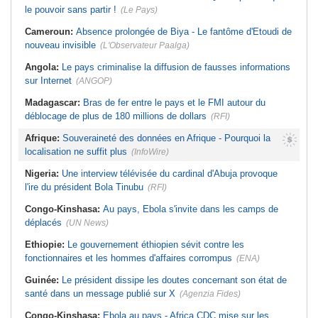
le pouvoir sans partir !
(Le Pays)
Cameroun:
Absence prolongée de Biya - Le fantôme d'Etoudi de
nouveau invisible
(L'Observateur Paalga)
Angola:
Le pays criminalise la diffusion de fausses informations
sur Internet
(ANGOP)
Madagascar:
Bras de fer entre le pays et le FMI autour du
déblocage de plus de 180 millions de dollars
(RFI)
Afrique:
Souveraineté des données en Afrique - Pourquoi la
localisation ne suffit plus
(InfoWire)
Nigeria:
Une interview télévisée du cardinal d'Abuja provoque
l'ire du président Bola Tinubu
(RFI)
Congo-Kinshasa:
Au pays, Ebola s'invite dans les camps de
déplacés
(UN News)
Ethiopie:
Le gouvernement éthiopien sévit contre les
fonctionnaires et les hommes d'affaires corrompus
(ENA)
Guinée:
Le président dissipe les doutes concernant son état de
santé dans un message publié sur X
(Agenzia Fides)
Congo-Kinshasa:
Ebola au pays - Africa CDC mise sur les