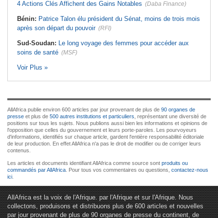
4 Actions Clés Affichent des Gains Notables
(Daba Finance)
Bénin:
Patrice Talon élu président du Sénat, moins de trois mois
après son départ du pouvoir
(RFI)
Sud-Soudan:
Le long voyage des femmes pour accéder aux
soins de santé
(MSF)
Voir Plus »
AllAfrica publie environ 600 articles par jour provenant de plus de
90 organes de
presse
et plus de
500 autres institutions et particuliers
, représentant une diversité de
positions sur tous les sujets. Nous publions aussi bien les informations et opinions de
l'opposition que celles du gouvernement et leurs porte-paroles. Les pourvoyeurs
d'informations, identifiés sur chaque article, gardent l'entière responsabilité éditoriale
de leur production. En effet AllAfrica n'a pas le droit de modifier ou de corriger leurs
contenus.
Les articles et documents identifiant AllAfrica comme source sont
produits ou
commandés par AllAfrica
. Pour tous vos commentaires ou questions,
contactez-nous
ici
.
AllAfrica est la voix de l'Afrique. par l'Afrique et sur l'Afrique. Nous
collectons, produisons et distribuons plus de 600 articles et nouvelles
par jour provenant de plus de 90 organes de presse du continent, de