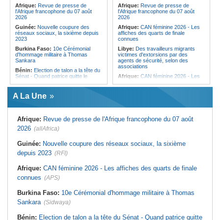
femmes pour accéder aux soins de
Afrique:
Revue de presse de
Afrique:
Revue de presse de
santé
l'Afrique francophone du 07 août
l'Afrique francophone du 07 août
2026
2026
Guinée:
Nouvelle coupure des
Afrique:
CAN féminine 2026 - Les
réseaux sociaux, la sixième depuis
affiches des quarts de finale
2023
connues
Burkina Faso:
10e Cérémonial
Libye:
Des travailleurs migrants
d'hommage militaire à Thomas
victimes d'extorsions par des
Sankara
agents de sécurité, selon des
associations
Bénin:
Election de talon a la tête du
Sénat - Quand patrice quitte le
Afrique:
CAN féminine 2026 - Les
pouvoir sans partir !
huit nations qualifiés pour les quarts
de finale
Cameroun:
Absence prolongée de
A La Une
Biya - Le fantôme d'Etoudi de
Afrique:
Promesse de la finale de la
nouveau invisible
Coupe du Monde 2030 au Maroc -
Infantino marquera-t-il le but de son
Nigeria:
Une interview télévisée du
maintien ?
Afrique:
Revue de presse de l'Afrique francophone du 07 août
cardinal d'Abuja provoque l'ire du
président Bola Tinubu
Afrique:
Partenariat Afrique-Monde
2026
(allAfrica)
arabe - Des mesures adoptées pour
Afrique:
Etats généraux de
relancer la coopération
l'assurance pour tous - Le pacte de
Guinée:
Nouvelle coupure des réseaux sociaux, la sixième
rupture
Afrique du Nord:
Télécoms - Le
depuis 2023
(RFI)
Groupe Maroc Telecom annonce
Sénégal:
Élections locales au pays
une baisse de 40% de son résultat
- Les retards du calendrier
net consolidé au premier semestre
Afrique:
CAN féminine 2026 - Les affiches des quarts de finale
alimentent les soupçons d'un report
2026
connues
(APS)
Mali:
10 ressortissants chinois ont
Tunisie:
Mouled 2026 - Voici la date
été arrêtés pour l'ouverture d'un
prévue selon les calculs
casino clandestin
Burkina Faso:
10e Cérémonial d'hommage militaire à Thomas
astronomiques
Sankara
(Sidwaya)
Tunisie:
Hydrogène vert - La pays
peut-il transformer son potentiel en
milliards de dollars ?
Bénin:
Election de talon a la tête du Sénat - Quand patrice quitte