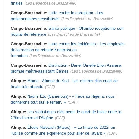
finales
(Les Dépêches de Brazzaville)
Congo-Brazzaville:
Lutte contre la corruption - Les
parlementaires sensibilisés
(Les Dépêches de Brazzaville)
Congo-Brazzaville:
Santé publique - Ollombo réceptionne son
hôpital de référence
(Les Dépêches de Brazzaville)
Congo-Brazzaville:
Lutte contre les épidémies - Les employés
de la maison de retraite Kambissi en
formation
(Les Dépêches de Brazzaville)
Congo-Brazzaville:
Distinction - Darrel Ornelle Elion Assiana
promue maître-assistant Cames
(Les Dépêches de Brazzaville)
Afrique:
Maroc - Afrique du Sud - Les chiffres d'un quart de
finale très attendu
(CAF)
Afrique:
Naomi Eto (Cameroun) - « Face au Nigeria, nous
donnerons tout sur le terrain. »
(CAF)
Afrique:
Les statistiques clés avant le quart de finale entre la
Côte d'Ivoire et l'Algérie
(CAF)
Afrique:
Élodie Nakkach (Maroc) - « La finale de 2022, on
l'utilise comme une expérience pour aller de l'avant »
(CAF)