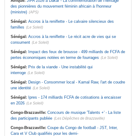
Afrique:
JIFA 2026 à Dakar - La commémoration de l'héritage
des pionnières du mouvement féminin africain à l'honneur
(ministre)
(APS)
Sénégal:
Accros à la reniflette - Le calvaire silencieux des
familles
(Le Soleil)
Sénégal:
Accros à la reniflette - Le récit acre de vies qui se
consument
(Le Soleil)
Sénégal:
Impact des feux de brousse - 499 milliards de FCFA de
pertes économiques notées en terme de fourrages
(Le Soleil)
Sénégal:
Prix de la viande - Une instabilité qui
interroge
(Le Soleil)
Sénégal:
Design - Consommer local - Kamal Raw, l'art de coudre
une identité
(Le Soleil)
Sénégal:
Ipres - 174 milliards FCFA de cotisations à encaisser
en 2026
(Le Soleil)
Congo-Brazzaville:
Concours de musique 'Talents +' - La liste
des participants publiée
(Les Dépêches de Brazzaville)
Congo-Brazzaville:
Coupe du Congo de football - JST, Inter,
Cara et V Club qualifiés pour les demi-