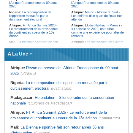
l'Afrique Francophone du 09 aout
l'Afrique Francophone du 09 aout
Ile Maurice:
Chetan Baboolall - Le
2026
2026
discret de Bel-Air face au vacarme
Nigeria:
La recomposition de
Afrique:
Maroc - Afrique du Sud -
de Port-Louis
l'opposition menacée par le
Les chiffres d'un quart de finale très
durcissement électoral
attendu
Afrique:
FT Africa Summit 2026 -
Afrique:
Élodie Nakkach (Maroc) -
Le renforcement de la croissance
« La finale de 2022, on l'utilise
du continent au coeur de la 13e
comme une expérience pour aller de
édition
l'avant »
Mali:
La Biennale sportive fait son
Afrique:
Les statistiques clés avant
retour après 36 ans d'interruption
le quart de finale entre la Côte
d'Ivoire et l'Algérie
Afrique de l'Ouest:
Marché
A La Une
financier régional - Un bon plant
Afrique:
Le Maroc et l'Afrique du
pour le secteur agricole
Sud se retrouvent quatre ans après
la finale
Afrique de l'Ouest:
Terrorisme,
Afrique:
Revue de presse de l'Afrique Francophone du 09 aout
armes légères - L'ONU tire la
Afrique:
Côte d'Ivoire - Algérie, un
sonnette d'alarme
duel de contrastes
2026
(allAfrica)
Sénégal:
FERA - La DG sortante
Afrique:
AfroBasket U18 - Le
revendique un redressement
Sénégal bat la Tunisie et prend le
Nigeria:
La recomposition de l'opposition menacée par le
financier du fonds
quart
durcissement électoral
(Fratmat.info)
Sénégal:
Affaire d'actes contre
Tunisie:
Enseignement supérieur -
nature - Le procureur du TGI de
Le pays lance son premier master
Madagascar:
Refondation - Silence radio sur la concertation
Pikine-Guédiawaye interjette appel
interconnecté « One Health »
de l'ordonnance de non-lieu partiel et
nationale
(L'Express de Madagascar)
Tunisie:
La CCI de Tunis lance le
de renvoi de plusieurs prévenus
pôle « SPEEDUP » pour propulser
Sénégal:
FERA - Priorité à
les startups à l'international
Afrique:
FT Africa Summit 2026 - Le renforcement de la
l'économie de la préservation,
croissance du continent au coeur de la 13e édition
Cheikh Dieng décline sa vision
(Fratmat.info)
Mali:
La Biennale sportive fait son retour après 36 ans
d'interruption