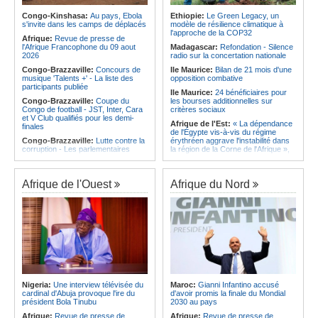
qualifie pour la finale de la Coupe de
d'Ivoire et l'Algérie
l'Amitié
Congo-Kinshasa:
Au pays, Ebola
Ethiopie:
Le Green Legacy, un
Afrique:
Le Maroc et l'Afrique du
s'invite dans les camps de déplacés
modèle de résilience climatique à
Angola:
Le MAT organise la
Sud se retrouvent quatre ans après
l'approche de la COP32
troisième édition de la Semaine du
Afrique:
Revue de presse de
la finale
développement local à Namibe
l'Afrique Francophone du 09 aout
Madagascar:
Refondation - Silence
Afrique:
Côte d'Ivoire - Algérie, un
2026
radio sur la concertation nationale
duel de contrastes
Congo-Brazzaville:
Concours de
Ile Maurice:
Bilan de 21 mois d'une
musique 'Talents +' - La liste des
opposition combative
participants publiée
Ile Maurice:
24 bénéficiaires pour
Congo-Brazzaville:
Coupe du
les bourses additionnelles sur
Congo de football - JST, Inter, Cara
critères sociaux
et V Club qualifiés pour les demi-
Afrique de l'Est:
« La dépendance
finales
de l'Égypte vis-à-vis du régime
Congo-Brazzaville:
Lutte contre la
érythréen aggrave l'instabilité dans
corruption - Les parlementaires
la région de la Corne de l'Afrique »,
sensibilisés
selon le RSADO
Congo-Brazzaville:
Santé publique
Ethiopie:
Le peuple oromo s'est
- Ollombo réceptionne son hôpital de
historiquement opposé à des
Afrique de l'Ouest
Afrique du Nord
référence
systèmes administratifs défaillants
Congo-Brazzaville:
Lutte contre
Ethiopie:
« Le renforcement des
les épidémies - Les employés de la
capacités de l'armée de l'air
maison de retraite Kambissi en
éthiopienne consolide la dissuasion
formation
nationale », déclare le commandant
en second
Congo-Brazzaville:
Distinction -
Darrel Ornelle Elion Assiana promue
Afrique de l'Est:
« Les dirigeants
maître-assistant Cames
érythréens font obstacle à la stabilité
et au développement de la région »,
Afrique:
Naomi Eto (Cameroun) - «
selon un professeur de l'université
Face au Nigeria, nous donnerons
Nigeria:
Une interview télévisée du
Maroc:
Gianni Infantino accusé
d'Uppsala
tout sur le terrain. »
cardinal d'Abuja provoque l'ire du
d'avoir promis la finale du Mondial
Ile Maurice:
Dharam Gokhool -
président Bola Tinubu
2030 au pays
Cameroun:
Ngoh Ngoh, l'homme
«Kan mo vinn prezidan mo pa okip
qui signe à la place de Biya
Afrique:
Revue de presse de
Afrique:
Revue de presse de
mo sekirite»