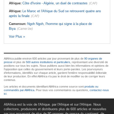
Afrique:
Côte d'Ivoire - Algérie, un duel de contrastes
(CAF)
Afrique:
Le Maroc et l'Afrique du Sud se retrouvent quatre ans
après la finale
(CAF)
Cameroun:
Ngoh Ngoh, l'homme qui signe à la place de
Biya
(Camer.be)
Voir Plus »
AllAfrica publie environ 600 articles par jour provenant de plus de
90 organes de
presse
et plus de
500 autres institutions et particuliers
, représentant une diversité de
positions sur tous les sujets. Nous publions aussi bien les informations et opinions de
l'opposition que celles du gouvernement et leurs porte-paroles. Les pourvoyeurs
d'informations, identifiés sur chaque article, gardent l'entière responsabilité éditoriale
de leur production. En effet AllAfrica n'a pas le droit de modifier ou de corriger leurs
contenus.
Les articles et documents identifiant AllAfrica comme source sont
produits ou
commandés par AllAfrica
. Pour tous vos commentaires ou questions,
contactez-nous
ici
.
AllAfrica est la voix de l'Afrique. par l'Afrique et sur l'Afrique. Nous
collectons, produisons et distribuons plus de 600 articles et nouvelles
par jour provenant de plus de 90 organes de presse du continent, de