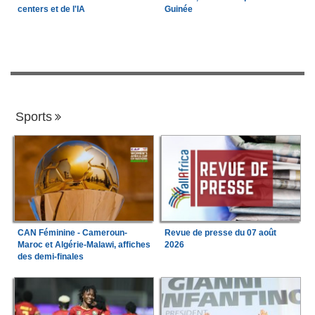
centers et de l'IA
Guinée
Sports
CAN Féminine - Cameroun-
Revue de presse du 07 août
Maroc et Algérie-Malawi, affiches
2026
des demi-finales