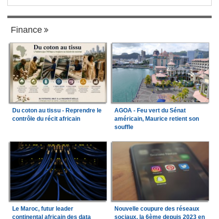
Finance
Du coton au tissu - Reprendre le
AGOA - Feu vert du Sénat
contrôle du récit africain
américain, Maurice retient son
souffle
Le Maroc, futur leader
Nouvelle coupure des réseaux
continental africain des data
sociaux, la 6ème depuis 2023 en