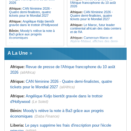
l'or à la Coupe d'Afrique de triathlon
2026
l'Afrique francophone du 10 août
2026
Afrique:
CAN féminine 2026 -
Quatre demi-finalistes, quatre
Afrique:
CAN féminine 2026 -
tickets pour le Mondial 2027
Quatre demi-finalistes, quatre
tickets pour le Mondial 2027
Afrique:
Angélique Kidjo bientôt
gravée dans le trottoir d'Hollywood
Afrique:
Le Maroc, futur leader
continental africain des data centers
Bénin:
Moody's relève la note à
et de l'IA
Ba3 grâce aux progrès
économiques
Afrique:
Cameroun-Maroc et
Algérie-Malawi, affiches des demi-
Liberia:
Le pays supprime les frais
finales de la CAN féminine 2026
d'inscription pour l'école primaire
Maroc:
Alpinisme - À 15 ans, le
A La Une
Mali:
Accrochages entre forces
Marocain Youssef Tazi rêve de
gouvernementales et rebelles
l'Everest après avoir gravi le
encore disséminés sur le territoire
sommet Kang Yatse II
Sénégal:
Sortie violente d'Ousmane
Afrique:
Revue de presse de l'Afrique francophone du 10 août
Maroc:
Ceuta et Melilla - L'histoire
Sonko contre Diomaye Faye
d'un différend qui façonne encore
2026
(allAfrica)
les relations entre le pays et
Afrique:
Cameroun-Maroc et
l'Espagne
Algérie-Malawi, affiches des demi-
Afrique:
CAN féminine 2026 - Quatre demi-finalistes, quatre
finales de la CAN féminine 2026
Afrique:
Un ex-otage allemand
tickets pour le Mondial 2027
(allAfrica)
kidnappé au Niger récupéré par les
Guinée:
L'activiste Bella Bah porté
autorités algériennes
disparu après son interpellation
Afrique:
Angélique Kidjo bientôt gravée dans le trottoir
Afrique:
Bamako - Alger - Câbles et
cartes se reconnectent dans un ciel
d'Hollywood
(Le Soleil)
bien dégagé
Maroc:
Crise migratoire - L'UE
Bénin:
Moody's relève la note à Ba3 grâce aux progrès
salue l'action conjointe du pays et de
économiques
(Daba Finance)
l'Espagne
Liberia:
Le pays supprime les frais d'inscription pour l'école
primaire