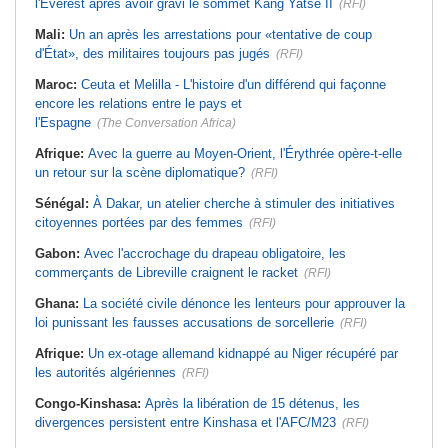
l'Everest après avoir gravi le sommet Kang Yatse II
(RFI)
Mali:
Un an après les arrestations pour «tentative de coup
d'État», des militaires toujours pas jugés
(RFI)
Maroc:
Ceuta et Melilla - L'histoire d'un différend qui façonne
encore les relations entre le pays et
l'Espagne
(The Conversation Africa)
Afrique:
Avec la guerre au Moyen-Orient, l'Érythrée opère-t-elle
un retour sur la scène diplomatique?
(RFI)
Sénégal:
À Dakar, un atelier cherche à stimuler des initiatives
citoyennes portées par des femmes
(RFI)
Gabon:
Avec l'accrochage du drapeau obligatoire, les
commerçants de Libreville craignent le racket
(RFI)
Ghana:
La société civile dénonce les lenteurs pour approuver la
loi punissant les fausses accusations de sorcellerie
(RFI)
Afrique:
Un ex-otage allemand kidnappé au Niger récupéré par
les autorités algériennes
(RFI)
Congo-Kinshasa:
Après la libération de 15 détenus, les
divergences persistent entre Kinshasa et l'AFC/M23
(RFI)