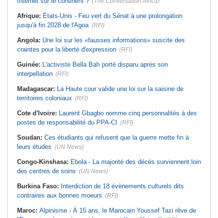
Internet sur le continent ?
(The Conversation Africa)
Afrique:
États-Unis - Feu vert du Sénat à une prolongation
jusqu'à fin 2028 de l'Agoa
(RFI)
Angola:
Une loi sur les «fausses informations» suscite des
craintes pour la liberté d'expression
(RFI)
Guinée:
L'activiste Bella Bah porté disparu après son
interpellation
(RFI)
Madagascar:
La Haute cour valide une loi sur la saisine de
territoires coloniaux
(RFI)
Cote d'Ivoire:
Laurent Gbagbo nomme cinq personnalités à des
postes de responsabilité du PPA-CI
(RFI)
Soudan:
Ces étudiants qui refusent que la guerre mette fin à
leurs études
(UN News)
Congo-Kinshasa:
Ebola - La majorité des décès surviennent loin
des centres de soins
(UN News)
Burkina Faso:
Interdiction de 18 évènements culturels dits
contraires aux bonnes moeurs
(RFI)
Maroc:
Alpinisme - À 15 ans, le Marocain Youssef Tazi rêve de