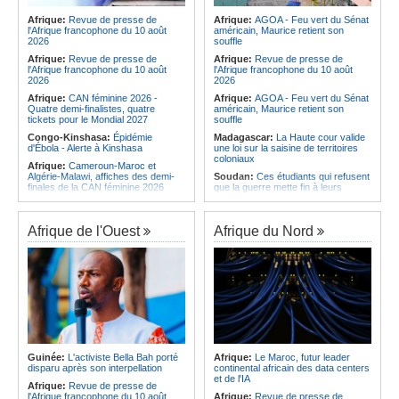
Cameroun et le Malawi réalisent
Afrique:
Avec la guerre au Moyen-
l'exploit et rejoignent le dernier carré
Afrique:
Revue de presse de
Afrique:
AGOA - Feu vert du Sénat
Orient, l'Érythrée opère-t-elle un
l'Afrique francophone du 10 août
américain, Maurice retient son
retour sur la scène diplomatique?
Afrique:
Le Ghana, l'Égypte, le
2026
souffle
Sénégal, le Maroc et l'Afrique du Sud
accueilleront plusieurs compétitions
Afrique:
Revue de presse de
Afrique:
Revue de presse de
de la CAF en 2026/27
l'Afrique francophone du 10 août
l'Afrique francophone du 10 août
2026
2026
Afrique:
CAN féminine 2026 -
Afrique:
AGOA - Feu vert du Sénat
Quatre demi-finalistes, quatre
américain, Maurice retient son
tickets pour le Mondial 2027
souffle
Congo-Kinshasa:
Épidémie
Madagascar:
La Haute cour valide
d'Ébola - Alerte à Kinshasa
une loi sur la saisine de territoires
coloniaux
Afrique:
Cameroun-Maroc et
Algérie-Malawi, affiches des demi-
Soudan:
Ces étudiants qui refusent
finales de la CAN féminine 2026
que la guerre mette fin à leurs
études
Angola:
Une loi sur les «fausses
informations» suscite des craintes
Afrique:
Avec la guerre au Moyen-
pour la liberté d'expression
Orient, l'Érythrée opère-t-elle un
Afrique de l'Ouest
Afrique du Nord
retour sur la scène diplomatique?
Congo-Kinshasa:
Ebola - La
majorité des décès surviennent loin
Ile Maurice:
Maurice regarde vers
des centres de soins
la Maison-Blanche
Gabon:
Avec l'accrochage du
Ethiopie:
Le Parti de la prospérité
drapeau obligatoire, les
placera le bien-être des citoyens au
commerçants de Libreville craignent
coeur du prochain programme
le racket
quinquennal
Congo-Kinshasa:
Après la
Afrique de l'Est:
L'aventurisme
libération de 15 détenus, les
militaire du régime érythréen risque
divergences persistent entre
de replonger la Corne de l'Afrique
Guinée:
L'activiste Bella Bah porté
Afrique:
Le Maroc, futur leader
Kinshasa et l'AFC/M23
dans le conflit
disparu après son interpellation
continental africain des data centers
et de l'IA
Cameroun:
Une épidémie de
Afrique:
Au pays - Mohamed Aziz
Afrique:
Revue de presse de
choléra touche le nord du pays
Hamdi et Youssef Slama décrochent
l'Afrique francophone du 10 août
Afrique:
Revue de presse de