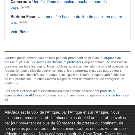
Cameroun:
Une épidémie de choléra touche le nord du
pays
(RFI)
Burkina Faso:
Une première hausse du litre de gasoil en quatre
ans
(RFI)
Voir Plus »
AllAfrica publie environ 600 articles par jour provenant de plus de
90 organes de
presse
et plus de
500 autres institutions et particuliers
, représentant une diversité de
positions sur tous les sujets. Nous publions aussi bien les informations et opinions de
l'opposition que celles du gouvernement et leurs porte-paroles. Les pourvoyeurs
d'informations, identifiés sur chaque article, gardent l'entière responsabilité éditoriale
de leur production. En effet AllAfrica n'a pas le droit de modifier ou de corriger leurs
contenus.
Les articles et documents identifiant AllAfrica comme source sont
produits ou
commandés par AllAfrica
. Pour tous vos commentaires ou questions,
contactez-nous
ici
.
AllAfrica est la voix de l'Afrique. par l'Afrique et sur l'Afrique. Nous
collectons, produisons et distribuons plus de 600 articles et nouvelles
par jour provenant de plus de 90 organes de presse du continent, de
nos propres journalistes et de centaines d'autres sources vers un public
africain et mondial. Nous opérons à partir de Cape Town, Dakar, Abuja,