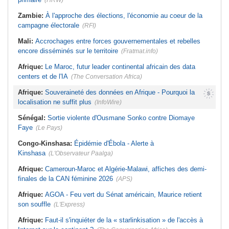
(HRW)
Zambie:
À l'approche des élections, l'économie au coeur de la
campagne électorale
(RFI)
Mali:
Accrochages entre forces gouvernementales et rebelles
encore disséminés sur le territoire
(Fratmat.info)
Afrique:
Le Maroc, futur leader continental africain des data
centers et de l'IA
(The Conversation Africa)
Afrique:
Souveraineté des données en Afrique - Pourquoi la
localisation ne suffit plus
(InfoWire)
Sénégal:
Sortie violente d'Ousmane Sonko contre Diomaye
Faye
(Le Pays)
Congo-Kinshasa:
Épidémie d'Ébola - Alerte à
Kinshasa
(L'Observateur Paalga)
Afrique:
Cameroun-Maroc et Algérie-Malawi, affiches des demi-
finales de la CAN féminine 2026
(APS)
Afrique:
AGOA - Feu vert du Sénat américain, Maurice retient
son souffle
(L'Express)
Afrique:
Faut-il s'inquiéter de la « starlinkisation » de l'accès à