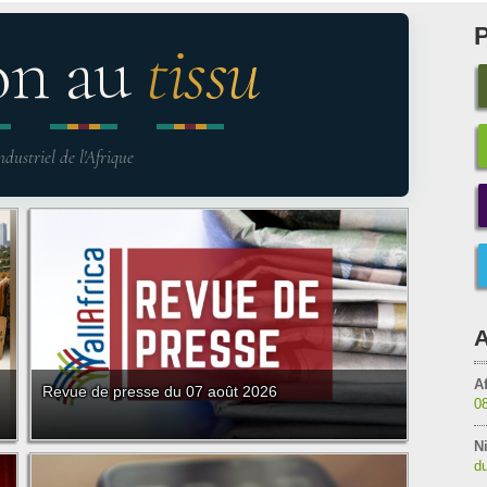
on au
tissu
ndustriel de l'Afrique
A
Af
Revue de presse du 07 août 2026
0
Ni
du