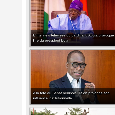
L’interview télévisée du cardinal d'Abuja provoque
l'ire du président Bola
A la tête du Sénat béninois, Talon prolonge son
influence institutionnelle