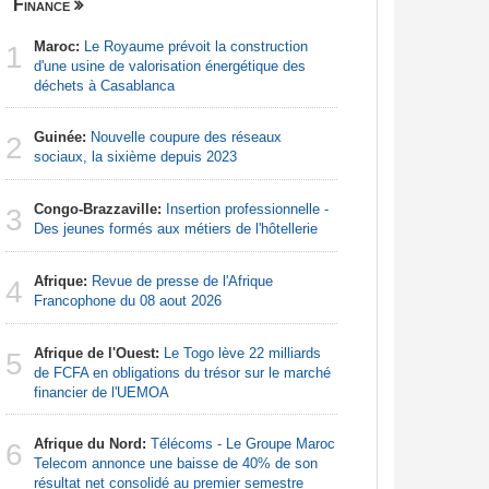
Finance
Centrafri
Maroc:
Le Royaume prévoit la construction
Centrafr
1
1
d'une usine de valorisation énergétique des
professio
déchets à Casablanca
téléméde
Guinée:
Nouvelle coupure des réseaux
Centrafr
2
2
sociaux, la sixième depuis 2023
récupèren
Congo-Brazzaville:
Insertion professionnelle -
Centrafr
3
3
Des jeunes formés aux métiers de l'hôtellerie
groupe ar
Afrique:
Revue de presse de l'Afrique
Centrafr
4
4
Francophone du 08 aout 2026
la tuberc
Afrique de l'Ouest:
Le Togo lève 22 milliards
Centrafr
5
5
de FCFA en obligations du trésor sur le marché
déplacés 
financier de l'UEMOA
imprévisi
Afrique du Nord:
Télécoms - Le Groupe Maroc
Centrafr
6
6
Telecom annonce une baisse de 40% de son
an les sa
résultat net consolidé au premier semestre