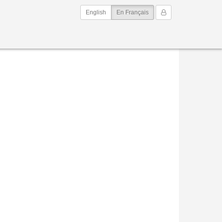
(current)
Mon Compte
English
En Français