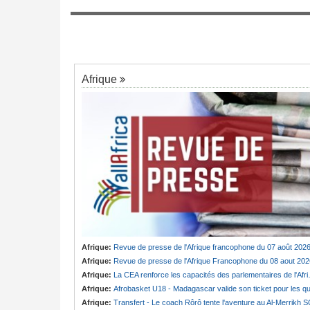
ons de visiteurs
Cameroun:
Absence prolongée de Biya -
7
Serigne Cheikh
fantôme d'Etoudi de nouveau invisible
Afrique
Afrique:
Revue de presse de l'Afrique francophone du 07 août 202
Afrique:
Revue de presse de l'Afrique Francophone du 08 aout 202
Afrique:
La CEA renforce les capacités des parlementaires de l'Afrique de l'Est
Afrique:
Afrobasket U18 - Madagascar valide son ticket pour les quart
Afrique:
Transfert - Le coach Rôrô tente l'aventure au Al-Merrikh 