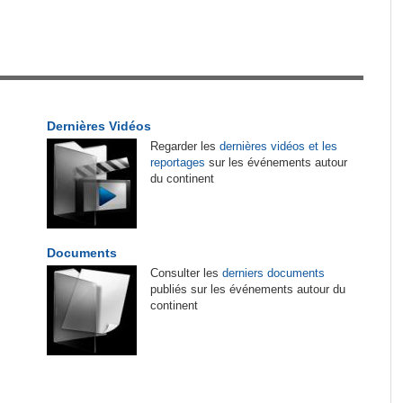
tirés du site
 du
Guinée:
Polémique autour des vacances du
1
on et
président Doumbouya en Grèce - Opposition et
citoyens divisés
ndance
Afrique:
CAN féminine 2026 - Les affiches des
2
Dernières Vidéos
F dans
quarts de finale connues
Regarder les
dernières vidéos et les
reportages
sur les événements autour
Madagascar:
Bemasoandro Itaosy - Un arrêté
3
du continent
encadre les famorana et les famadihana
Cote d'Ivoire:
Match de gala de l'Indépendance
4
e les
- Le Gouvernement s'impose face à la FIF dans
Documents
une ambiance de fête
Consulter les
derniers documents
publiés sur les événements autour du
continent
L'Inde,
Cameroun:
Olive Ngobo Elok confirme les
5
e
accusations d'Effoudou
pougon
Cameroun:
Effoudou accuse Fouda de «
6
Général bandit »