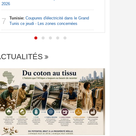
2026
Centrafr
7
des barriè
Tunisie:
Coupures d'électricité dans le Grand
7
Tunis ce jeudi - Les zones concernées
ACTUALITÉS