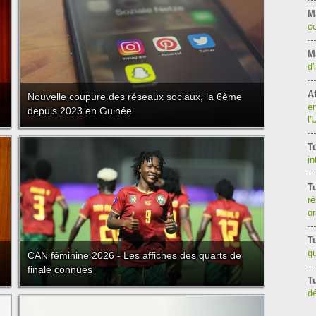
M
co
Ma
d'
Af
Nouvelle coupure des réseaux sociaux, la 6ème
en
depuis 2023 en Guinée
l
Tu
in
Tu
ré
o
Tu
qu
CAN féminine 2026 - Les affiches des quarts de
finale connues
Tu
dé