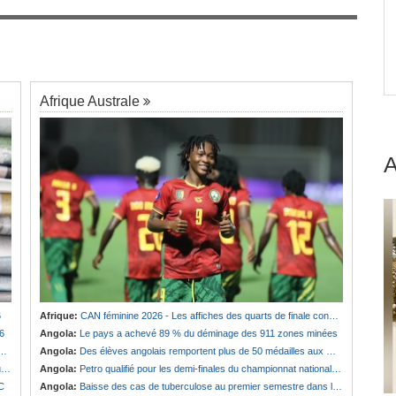
Afrique:
Visa US à 20 000 $ - 30 pays africains
7
 Le
sur la liste
Afrique Australe
6
Afrique:
CAN féminine 2026 - Les affiches des quarts de finale connues
6
Angola:
Le pays a achevé 89 % du déminage des 911 zones minées
Angola:
Des élèves angolais remportent plus de 50 médailles aux Olympiades de mathématiques en Angleterre
s
Angola:
Petro qualifié pour les demi-finales du championnat national féminin
SC
Angola:
Baisse des cas de tuberculose au premier semestre dans la province de Cunene