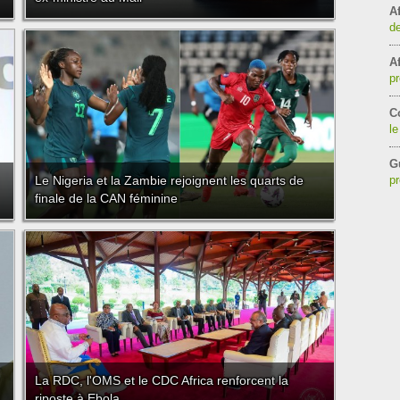
Af
de
Af
pr
C
le
G
Le Nigeria et la Zambie rejoignent les quarts de
pr
finale de la CAN féminine
La RDC, l'OMS et le CDC Africa renforcent la
riposte à Ebola