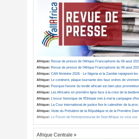
Afrique:
Revue de presse de l'Afrique Francophone du 06 aout 202
Afrique:
Revue de presse de l'Afrique Francophone du 06 aout 202
Afrique:
CAN féminine 2026 - Le Nigeria et la Zambie rejoignent les quarts de finale
Afrique:
Le continent, plaque tournante des faux ordres de viremen
Afrique:
Pourquoi l'avenir du textile africain est bien plus prometteur que ne le laissent penser les chiffres
Afrique:
Les Africains en première ligne face à la crise de la biodiversit
Afrique:
L'essor historique de l'Éthiopie met à mal la campagne d'hostilité menée par Le Caire
Afrique:
La Cour international de justice fixe le calendrier de la procédure engagée par la RDC contre le Rwanda
Afrique:
Visite du Président de la République et de la Première Dame à Yamoussoukro
Afrique:
Le Forum de l'entrepreneuriat de Sept Afrique se veut une plateforme de mobilisation des investissements
Afrique Centrale