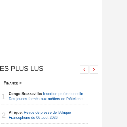
ES PLUS LUS
Finance
Nigeria
Congo-Brazzaville:
Insertion professionnelle -
Afrique:
1
1
Des jeunes formés aux métiers de l'hôtellerie
Francoph
Afrique:
Revue de presse de l'Afrique
Afrique:
2
2
Francophone du 06 aout 2026
Zambie rej