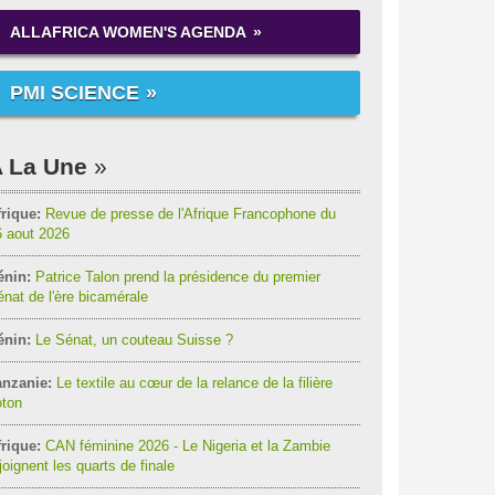
ALLAFRICA WOMEN'S AGENDA
PMI SCIENCE
 La Une
rique:
Revue de presse de l'Afrique Francophone du
6 aout 2026
énin:
Patrice Talon prend la présidence du premier
nat de l'ère bicamérale
énin:
Le Sénat, un couteau Suisse ?
anzanie:
Le textile au cœur de la relance de la filière
oton
rique:
CAN féminine 2026 - Le Nigeria et la Zambie
joignent les quarts de finale