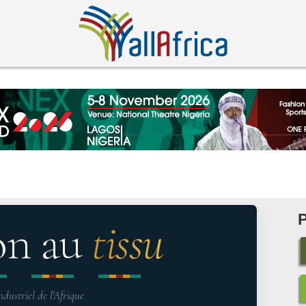
on au
tissu
ndustriel de l'Afrique