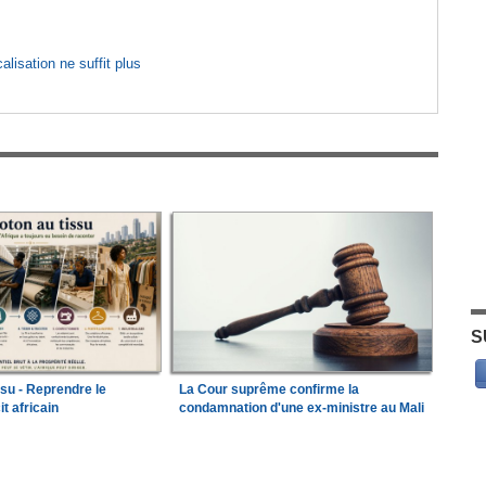
lisation ne suffit plus
S
ssu - Reprendre le
La Cour suprême confirme la
it africain
condamnation d'une ex-ministre au Mali