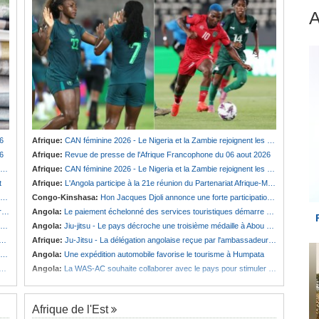
6
Afrique:
CAN féminine 2026 - Le Nigeria et la Zambie rejoignent les quarts de finale
6
Afrique:
Revue de presse de l'Afrique Francophone du 06 aout 2026
Afrique:
CAN féminine 2026 - Le Nigeria et la Zambie rejoignent les quarts de finale
t
Afrique:
L'Angola participe à la 21e réunion du Partenariat Afrique-Monde arabe au Caire
Congo-Kinshasa:
Hon Jacques Djoli annonce une forte participation du pays à la Conférence des présidents de parlements à Midrand
é
Angola:
Le paiement échelonné des services touristiques démarre ce jeudi
Angola:
Jiu-jitsu - Le pays décroche une troisième médaille à Abou Dabi
Afrique:
Ju-Jitsu - La délégation angolaise reçue par l'ambassadeur d'Angola aux Émirats arabes unis
Angola:
Une expédition automobile favorise le tourisme à Humpata
Angola:
La WAS-AC souhaite collaborer avec le pays pour stimuler l'aquaculture
Afrique de l'Est