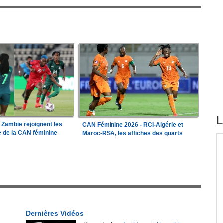
L
a Zambie rejoignent les
CAN Féminine 2026 - RCI-Algérie et
le de la CAN féminine
Maroc-RSA, les affiches des quarts
tirés du site
ations
Madagascar:
Bemasoandro Itaosy - Un arrêté
1
encadre les famorana et les famadihana
our
Guinée:
Le général Amara Camara assume les
2
x-
fonctions présidentielles
Dernières Vidéos