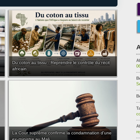
A
Af
Du coton au tissu - Reprendre le contrôle du récit
0
africain
B
Sé
B
T
c
Af
re
La Cour suprême confirme la condamnation d'une
ex-ministre au Mali