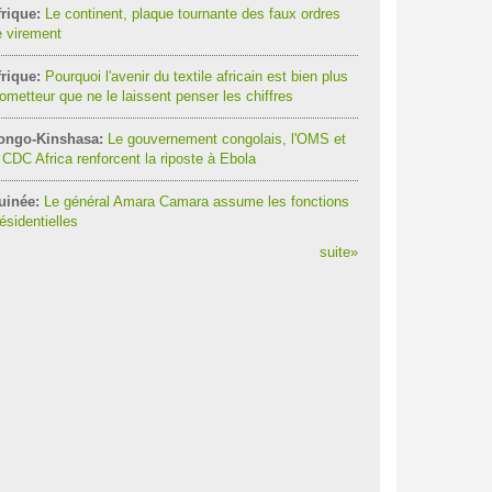
rique:
Le continent, plaque tournante des faux ordres
 virement
rique:
Pourquoi l'avenir du textile africain est bien plus
ometteur que ne le laissent penser les chiffres
ongo-Kinshasa:
Le gouvernement congolais, l'OMS et
 CDC Africa renforcent la riposte à Ebola
uinée:
Le général Amara Camara assume les fonctions
ésidentielles
suite
»