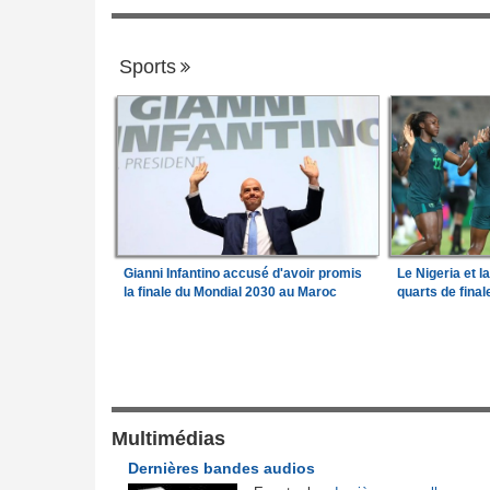
Sports
Gianni Infantino accusé d'avoir promis
Le Nigeria et l
la finale du Mondial 2030 au Maroc
quarts de fina
Justice et Lois
a Camara assume les
Cameroun:
Affaire effoudou - Les accus
1
qui ébranlent le cameroun
lit son premier
Mali:
Achat d'un avion présidentiel - La C
Multimédias
2
suprême confirme la condamnation de l'e
Dernières bandes audios
ministre de l'Économie