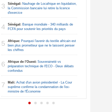
Sénégal:
Naufrage de Locafrique en liquidation,
Afrique:
3
3
la Commission bancaire lui retire la licence
francopho
d'exercice
Nigeria:
4
Sénégal:
Banque mondiale - 340 milliards de
pour les 
4
FCFA pour soutenir les priorités du pays
Nigeria:
5
Afrique:
Pourquoi l'avenir du textile africain est
augmentat
5
bien plus prometteur que ne le laissent penser
les chiffres
Nigeria:
6
pour endi
Afrique de l'Ouest:
Souveraineté vs
6
préparation technique de l'ECO - Deux débats
Nigeria:
7
confondus
tensions 
déclarati
Mali:
Achat d'un avion présidentiel - La Cour
7
suprême confirme la condamnation de l'ex-
ministre de l'Économie