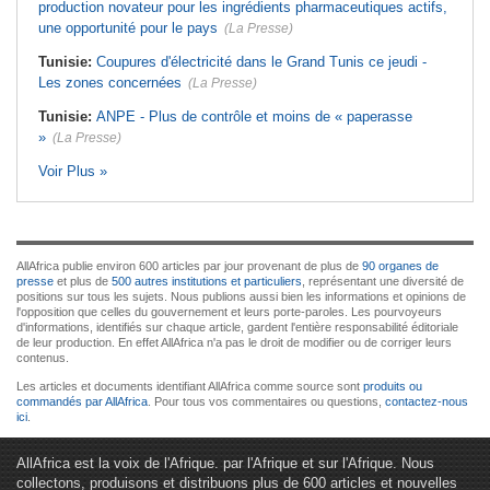
production novateur pour les ingrédients pharmaceutiques actifs,
une opportunité pour le pays
(La Presse)
Tunisie:
Coupures d'électricité dans le Grand Tunis ce jeudi -
Les zones concernées
(La Presse)
Tunisie:
ANPE - Plus de contrôle et moins de « paperasse
»
(La Presse)
Voir Plus »
AllAfrica publie environ 600 articles par jour provenant de plus de
90 organes de
presse
et plus de
500 autres institutions et particuliers
, représentant une diversité de
positions sur tous les sujets. Nous publions aussi bien les informations et opinions de
l'opposition que celles du gouvernement et leurs porte-paroles. Les pourvoyeurs
d'informations, identifiés sur chaque article, gardent l'entière responsabilité éditoriale
de leur production. En effet AllAfrica n'a pas le droit de modifier ou de corriger leurs
contenus.
Les articles et documents identifiant AllAfrica comme source sont
produits ou
commandés par AllAfrica
. Pour tous vos commentaires ou questions,
contactez-nous
ici
.
AllAfrica est la voix de l'Afrique. par l'Afrique et sur l'Afrique. Nous
collectons, produisons et distribuons plus de 600 articles et nouvelles