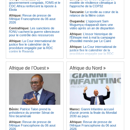
CAF - L'Espérance exemptée au
des services touristiques démarre
gouvernement congolais, l'OMS et le
modèle de résilience climatique à
premier tour, le Club Africain hérite
ce jeudi
CDC Africa renforcent la riposte à
l'approche de la COP32
du Djoliba AC
Ebola
Angola:
Jiu-jitsu - Le pays
Tanzanie:
Le textile au cœur de la
Afrique:
Un consortium européen
décroche une troisième médaille à
Afrique:
Revue de presse de
relance de la filière coton
développe un modèle de production
Abou Dabi
l'Afrique Francophone du 06 aout
Ouganda:
L'opposant Sam
novateur pour les ingrédients
2026
Mugumya réapparaît dans une
pharmaceutiques actifs, une
Centrafrique:
Les sanctions de
vidéo après un an de disparition
opportunité pour le pays
l'ONU cachent la guerre silencieuse
Afrique:
L'essor historique de
pour le contrôle des ressources
l'Éthiopie met à mal la campagne
Afrique:
La Cour international de
d'hostilité menée par Le Caire
justice fixe le calendrier de la
Afrique:
La Cour international de
procédure engagée par la RDC
justice fixe le calendrier de la
contre le Rwanda
procédure engagée par la RDC
Gabon:
Quand une tribune redonne
contre le Rwanda
espoir - Le témoignage bouleversant
Ethiopie:
Addis-Abeba - L'église
du Dr Alphonse Louma Eyougha
d'Afrique lance officiellement son
Afrique de l'Ouest
Afrique du Nord
Congo-Kinshasa:
Plan stratégique
'cheminement' vers la grande
triennal 2026-2028 - L'IGF place la
Assemblée de 2028
digitalisation au coeur des réformes
Afrique de l'Est:
Le pari du régime
!
érythréen - Pousser le Tigray vers
Congo-Kinshasa:
RDC - Félix
une zone tampon dans le cadre
Tshisekedi place le CEFOCK au
d'une nouvelle guerre par
coeur de bataille de l'appropriation
procuration
du Génocost !
Ethiopie:
Le Premier ministre Abiy
Congo-Kinshasa:
Matadi - Le
inaugure le nouveau terminal de
Kongo Central lance la campagne
l'aéroport international de Bahir Dar
Bénin:
Patrice Talon prend la
Maroc:
Gianni Infantino accusé
de sensibilisation au deuxième
Afrique:
La Croix-Rouge
présidence du premier Sénat de
d'avoir promis la finale du Mondial
Recensement général de la
éthiopienne appelle à une
l'ère bicamérale
2030 au pays
population et de l'habitat
mobilisation accrue des ressources
Afrique:
Revue de presse de
Afrique:
Revue de presse de
Congo-Kinshasa:
Le VPM Shabani
locales en Afrique
l'Afrique Francophone du 06 aout
l'Afrique Francophone du 06 aout
remet aux organisations politiques la
Afrique de l'Est:
Le vrai visage de
2026
2026
directive ministérielle de l'année