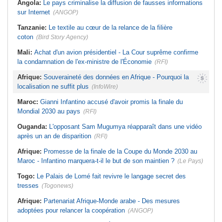
Angola:
Le pays criminalise la diffusion de fausses informations
sur Internet
(ANGOP)
Tanzanie:
Le textile au cœur de la relance de la filière
coton
(Bird Story Agency)
Mali:
Achat d'un avion présidentiel - La Cour suprême confirme
la condamnation de l'ex-ministre de l'Économie
(RFI)
Afrique:
Souveraineté des données en Afrique - Pourquoi la
localisation ne suffit plus
(InfoWire)
Maroc:
Gianni Infantino accusé d'avoir promis la finale du
Mondial 2030 au pays
(RFI)
Ouganda:
L'opposant Sam Mugumya réapparaît dans une vidéo
après un an de disparition
(RFI)
Afrique:
Promesse de la finale de la Coupe du Monde 2030 au
Maroc - Infantino marquera-t-il le but de son maintien ?
(Le Pays)
Togo:
Le Palais de Lomé fait revivre le langage secret des
tresses
(Togonews)
Afrique:
Partenariat Afrique-Monde arabe - Des mesures
adoptées pour relancer la coopération
(ANGOP)