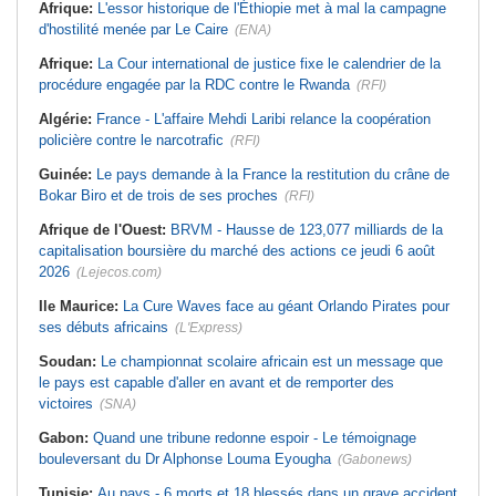
Afrique:
L'essor historique de l'Éthiopie met à mal la campagne
d'hostilité menée par Le Caire
(ENA)
Afrique:
La Cour international de justice fixe le calendrier de la
procédure engagée par la RDC contre le Rwanda
(RFI)
Algérie:
France - L'affaire Mehdi Laribi relance la coopération
policière contre le narcotrafic
(RFI)
Guinée:
Le pays demande à la France la restitution du crâne de
Bokar Biro et de trois de ses proches
(RFI)
Afrique de l'Ouest:
BRVM - Hausse de 123,077 milliards de la
capitalisation boursière du marché des actions ce jeudi 6 août
2026
(Lejecos.com)
Ile Maurice:
La Cure Waves face au géant Orlando Pirates pour
ses débuts africains
(L'Express)
Soudan:
Le championnat scolaire africain est un message que
le pays est capable d'aller en avant et de remporter des
victoires
(SNA)
Gabon:
Quand une tribune redonne espoir - Le témoignage
bouleversant du Dr Alphonse Louma Eyougha
(Gabonews)
Tunisie:
Au pays - 6 morts et 18 blessés dans un grave accident