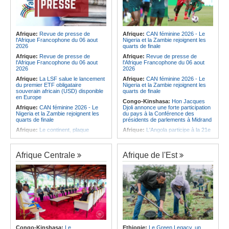
Afrique:
Revue de presse de
Afrique:
CAN féminine 2026 - Le
l'Afrique Francophone du 06 aout
Nigeria et la Zambie rejoignent les
2026
quarts de finale
Afrique:
Revue de presse de
Afrique:
Revue de presse de
l'Afrique Francophone du 06 aout
l'Afrique Francophone du 06 aout
2026
2026
Afrique:
La LSF salue le lancement
Afrique:
CAN féminine 2026 - Le
du premier ETF obligataire
Nigeria et la Zambie rejoignent les
souverain africain (USD) disponible
quarts de finale
en Europe
Congo-Kinshasa:
Hon Jacques
Afrique:
CAN féminine 2026 - Le
Djoli annonce une forte participation
Nigeria et la Zambie rejoignent les
du pays à la Conférence des
quarts de finale
présidents de parlements à Midrand
Afrique:
Le continent, plaque
Afrique:
L'Angola participe à la 21e
tournante des faux ordres de
réunion du Partenariat Afrique-
virement
Monde arabe au Caire
Afrique:
Pourquoi l'avenir du textile
Afrique:
CAN féminine - La Côte
Afrique Centrale
Afrique de l'Est
africain est bien plus prometteur que
d'Ivoire affrontera l'Algérie et le
ne le laissent penser les chiffres
Maroc fera face à l'Afrique du Sud
en quarts
Afrique:
L'essor historique de
l'Éthiopie met à mal la campagne
Afrique:
Revue de presse de
d'hostilité menée par Le Caire
l'Afrique francophone du 05 août
2026
Afrique:
La Cour international de
justice fixe le calendrier de la
Afrique:
L'Angola et l'UA préparent
procédure engagée par la RDC
le sommet sur la prévention et la
contre le Rwanda
résolution des conflits
Afrique:
Ligue des Champions de la
Angola:
Le paiement échelonné
Congo-Kinshasa:
Le
Ethiopie:
Le Green Legacy, un