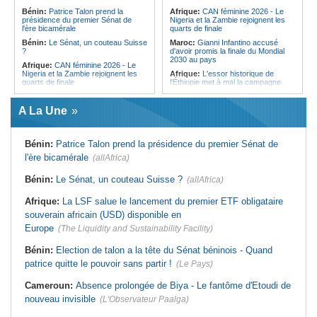
l'Égypte - Exploiter la région par tous
politique 2026
Bénin:
Patrice Talon prend la
Afrique:
CAN féminine 2026 - Le
les moyens, entraver la coopération
présidence du premier Sénat de
Nigeria et la Zambie rejoignent les
Congo-Kinshasa:
Gratien de
équitable par tous les moyens
l'ère bicamérale
quarts de finale
Saint-Nicolas Iracan - « Je ne
soutiendrai jamais un dialogue
Bénin:
Le Sénat, un couteau Suisse
Maroc:
Gianni Infantino accusé
destiné au partage du pouvoir ou à
?
d'avoir promis la finale du Mondial
la légitimation des groupes armés »
2030 au pays
Afrique:
CAN féminine 2026 - Le
Nigeria et la Zambie rejoignent les
Afrique:
L'essor historique de
quarts de finale
l'Éthiopie met à mal la campagne
d'hostilité menée par Le Caire
Afrique:
Le continent, plaque
tournante des faux ordres de
Algérie:
France - L'affaire Mehdi
A La Une
virement
Laribi relance la coopération
policière contre le narcotrafic
Mali:
Achat d'un avion présidentiel -
La Cour suprême confirme la
Tunisie:
Au pays - 6 morts et 18
Bénin:
Patrice Talon prend la présidence du premier Sénat de
condamnation de l'ex-ministre de
blessés dans un grave accident de
l'Économie
la route
l'ère bicamérale
(allAfrica)
Guinée:
Le pays demande à la
Tunisie:
Une maison entièrement
France la restitution du crâne de
calcinée à Moknine après le
Bénin:
Le Sénat, un couteau Suisse ?
(allAfrica)
Bokar Biro et de trois de ses
rétablissement du courant
proches
Afrique:
Ligue des Champions de la
Afrique:
La LSF salue le lancement du premier ETF obligataire
Bénin:
Le nouveau Sénat élit son
CAF - L'Espérance exemptée au
souverain africain (USD) disponible en
premier président
premier tour, le Club Africain hérite
du Djoliba AC
Europe
(The Liquidity and Sustainability Facility)
Cote d'Ivoire:
Protection de
l'environnement - La Roots Wild
Tunisie:
Crise sanitaire au pays -
Foundation distinguée au Grand Prix
L'OMS alerte sur une hausse
Bénin:
Election de talon a la tête du Sénat béninois - Quand
Nelson Mandela
incontrôlable d'Ebola
patrice quitte le pouvoir sans partir !
(Le Pays)
Cameroun:
Absence prolongée de Biya - Le fantôme d'Etoudi de
nouveau invisible
(L'Observateur Paalga)