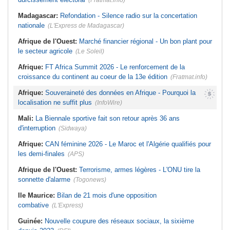
(Fratmat.info)
Madagascar:
Refondation - Silence radio sur la concertation
nationale
(L'Express de Madagascar)
Afrique de l'Ouest:
Marché financier régional - Un bon plant pour
le secteur agricole
(Le Soleil)
Afrique:
FT Africa Summit 2026 - Le renforcement de la
croissance du continent au coeur de la 13e édition
(Fratmat.info)
Afrique:
Souveraineté des données en Afrique - Pourquoi la
localisation ne suffit plus
(InfoWire)
Mali:
La Biennale sportive fait son retour après 36 ans
d'interruption
(Sidwaya)
Afrique:
CAN féminine 2026 - Le Maroc et l'Algérie qualifiés pour
les demi-finales
(APS)
Afrique de l'Ouest:
Terrorisme, armes légères - L'ONU tire la
sonnette d'alarme
(Togonews)
Ile Maurice:
Bilan de 21 mois d'une opposition
combative
(L'Express)
Guinée:
Nouvelle coupure des réseaux sociaux, la sixième