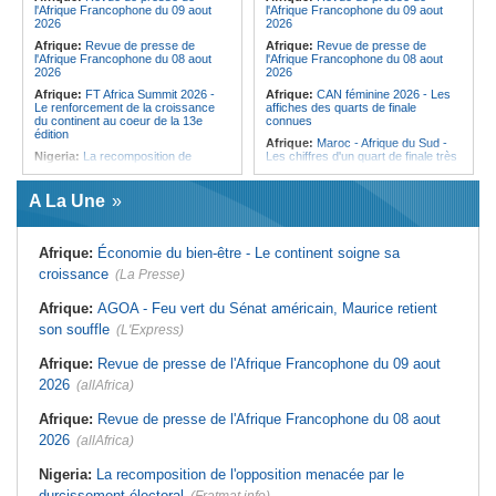
formation
nationale », déclare le commandant
l'Afrique Francophone du 09 aout
l'Afrique Francophone du 09 aout
en second
2026
2026
Afrique:
Revue de presse de
Afrique:
Revue de presse de
l'Afrique Francophone du 08 aout
l'Afrique Francophone du 08 aout
2026
2026
Afrique:
FT Africa Summit 2026 -
Afrique:
CAN féminine 2026 - Les
Le renforcement de la croissance
affiches des quarts de finale
du continent au coeur de la 13e
connues
édition
Afrique:
Maroc - Afrique du Sud -
Nigeria:
La recomposition de
Les chiffres d'un quart de finale très
l'opposition menacée par le
attendu
durcissement électoral
Afrique:
Élodie Nakkach (Maroc) -
A La Une
Afrique de l'Ouest:
Marché
« La finale de 2022, on l'utilise
financier régional - Un bon plant
comme une expérience pour aller de
pour le secteur agricole
l'avant »
Afrique:
Économie du bien-être - Le continent soigne sa
Afrique de l'Ouest:
Terrorisme,
Afrique:
Les statistiques clés avant
armes légères - L'ONU tire la
le quart de finale entre la Côte
croissance
(La Presse)
sonnette d'alarme
d'Ivoire et l'Algérie
Mali:
La Biennale sportive fait son
Afrique:
Le Maroc et l'Afrique du
Afrique:
AGOA - Feu vert du Sénat américain, Maurice retient
retour après 36 ans d'interruption
Sud se retrouvent quatre ans après
son souffle
(L'Express)
la finale
Guinée:
Nouvelle coupure des
réseaux sociaux, la sixième depuis
Afrique:
Côte d'Ivoire - Algérie, un
Afrique:
Revue de presse de l'Afrique Francophone du 09 aout
2023
duel de contrastes
2026
(allAfrica)
Burkina Faso:
10e Cérémonial
Afrique:
AfroBasket U18 - Le
d'hommage militaire à Thomas
Sénégal bat la Tunisie et prend le
Sankara
quart
Afrique:
Revue de presse de l'Afrique Francophone du 08 aout
2026
(allAfrica)
Nigeria:
La recomposition de l'opposition menacée par le
durcissement électoral