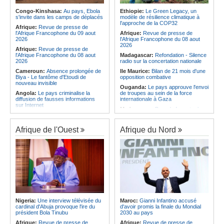
demi-finales du championnat
Afrique:
Élodie Nakkach (Maroc) -
national
Congo-Kinshasa:
Au pays, Ebola
Ethiopie:
Le Green Legacy, un
« La finale de 2022, on l'utilise
s'invite dans les camps de déplacés
modèle de résilience climatique à
Angola:
Le Wiliete échoue en demi-
comme une expérience pour aller de
l'approche de la COP32
finales du championnat national
Afrique:
Revue de presse de
l'avant »
féminin
l'Afrique Francophone du 09 aout
Afrique:
Revue de presse de
Afrique:
Les statistiques clés avant
2026
l'Afrique Francophone du 08 aout
le quart de finale entre la Côte
2026
Afrique:
Revue de presse de
d'Ivoire et l'Algérie
l'Afrique Francophone du 08 aout
Madagascar:
Refondation - Silence
2026
radio sur la concertation nationale
Cameroun:
Absence prolongée de
Ile Maurice:
Bilan de 21 mois d'une
Biya - Le fantôme d'Etoudi de
opposition combative
nouveau invisible
Ouganda:
Le pays approuve l'envoi
Angola:
Le pays criminalise la
de troupes au sein de la force
diffusion de fausses informations
internationale à Gaza
sur Internet
Madagascar:
Bras de fer entre le
Congo-Brazzaville:
Concours de
pays et le FMI autour du déblocage
musique 'Talents +' - La liste des
de plus de 180 millions de dollars
participants publiée
Afrique de l'Ouest
Afrique du Nord
Ile Maurice:
24 bénéficiaires pour
Congo-Brazzaville:
Coupe du
les bourses additionnelles sur
Congo de football - JST, Inter, Cara
critères sociaux
et V Club qualifiés pour les demi-
Afrique de l'Est:
« La dépendance
finales
de l'Égypte vis-à-vis du régime
Congo-Brazzaville:
Lutte contre la
érythréen aggrave l'instabilité dans
corruption - Les parlementaires
la région de la Corne de l'Afrique »,
sensibilisés
selon le RSADO
Congo-Brazzaville:
Santé publique
Ethiopie:
Le peuple oromo s'est
- Ollombo réceptionne son hôpital de
historiquement opposé à des
référence
systèmes administratifs défaillants
Nigeria:
Une interview télévisée du
Maroc:
Gianni Infantino accusé
cardinal d'Abuja provoque l'ire du
d'avoir promis la finale du Mondial
Congo-Brazzaville:
Lutte contre
Ethiopie:
« Le renforcement des
président Bola Tinubu
2030 au pays
les épidémies - Les employés de la
capacités de l'armée de l'air
maison de retraite Kambissi en
éthiopienne consolide la dissuasion
Afrique:
Revue de presse de
Afrique:
Revue de presse de