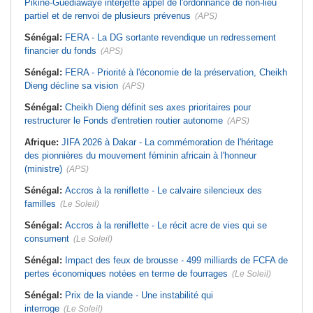
Pikine-Guédiawaye interjette appel de l'ordonnance de non-lieu
partiel et de renvoi de plusieurs prévenus
(APS)
Sénégal:
FERA - La DG sortante revendique un redressement
financier du fonds
(APS)
Sénégal:
FERA - Priorité à l'économie de la préservation, Cheikh
Dieng décline sa vision
(APS)
Sénégal:
Cheikh Dieng définit ses axes prioritaires pour
restructurer le Fonds d'entretien routier autonome
(APS)
Afrique:
JIFA 2026 à Dakar - La commémoration de l'héritage
des pionnières du mouvement féminin africain à l'honneur
(ministre)
(APS)
Sénégal:
Accros à la reniflette - Le calvaire silencieux des
familles
(Le Soleil)
Sénégal:
Accros à la reniflette - Le récit acre de vies qui se
consument
(Le Soleil)
Sénégal:
Impact des feux de brousse - 499 milliards de FCFA de
pertes économiques notées en terme de fourrages
(Le Soleil)
Sénégal:
Prix de la viande - Une instabilité qui
interroge
(Le Soleil)