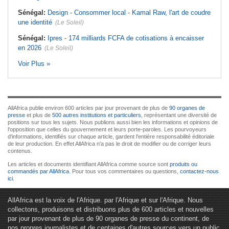
Sénégal:
Design - Consommer local - Kamal Raw, l'art de coudre
une identité
(Le Soleil)
Sénégal:
Ipres - 174 milliards FCFA de cotisations à encaisser
en 2026
(Le Soleil)
Voir Plus »
AllAfrica publie environ 600 articles par jour provenant de plus de
90 organes de
presse
et plus de
500 autres institutions et particuliers
, représentant une diversité de
positions sur tous les sujets. Nous publions aussi bien les informations et opinions de
l'opposition que celles du gouvernement et leurs porte-paroles. Les pourvoyeurs
d'informations, identifiés sur chaque article, gardent l'entière responsabilité éditoriale
de leur production. En effet AllAfrica n'a pas le droit de modifier ou de corriger leurs
contenus.
Les articles et documents identifiant AllAfrica comme source sont
produits ou
commandés par AllAfrica
. Pour tous vos commentaires ou questions,
contactez-nous
ici
.
AllAfrica est la voix de l'Afrique. par l'Afrique et sur l'Afrique. Nous
collectons, produisons et distribuons plus de 600 articles et nouvelles
par jour provenant de plus de 90 organes de presse du continent, de
nos propres journalistes et de centaines d'autres sources vers un public