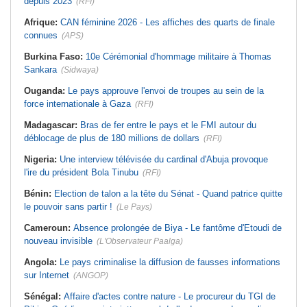
depuis 2023
(RFI)
Afrique:
CAN féminine 2026 - Les affiches des quarts de finale
connues
(APS)
Burkina Faso:
10e Cérémonial d'hommage militaire à Thomas
Sankara
(Sidwaya)
Ouganda:
Le pays approuve l'envoi de troupes au sein de la
force internationale à Gaza
(RFI)
Madagascar:
Bras de fer entre le pays et le FMI autour du
déblocage de plus de 180 millions de dollars
(RFI)
Nigeria:
Une interview télévisée du cardinal d'Abuja provoque
l'ire du président Bola Tinubu
(RFI)
Bénin:
Election de talon a la tête du Sénat - Quand patrice quitte
le pouvoir sans partir !
(Le Pays)
Cameroun:
Absence prolongée de Biya - Le fantôme d'Etoudi de
nouveau invisible
(L'Observateur Paalga)
Angola:
Le pays criminalise la diffusion de fausses informations
sur Internet
(ANGOP)
Sénégal:
Affaire d'actes contre nature - Le procureur du TGI de