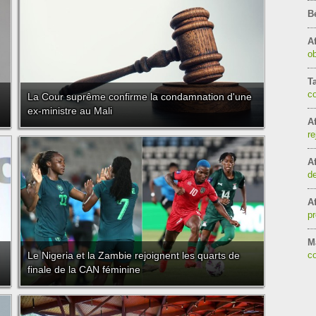
B
Af
ob
T
c
La Cour suprême confirme la condamnation d'une
ex-ministre au Mali
Af
re
Af
de
Af
pr
Ma
Le Nigeria et la Zambie rejoignent les quarts de
co
finale de la CAN féminine