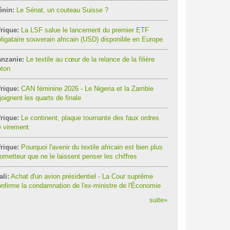
énin:
Le Sénat, un couteau Suisse ?
rique:
La LSF salue le lancement du premier ETF
ligataire souverain africain (USD) disponible en Europe
anzanie:
Le textile au cœur de la relance de la filière
oton
rique:
CAN féminine 2026 - Le Nigeria et la Zambie
joignent les quarts de finale
rique:
Le continent, plaque tournante des faux ordres
 virement
rique:
Pourquoi l'avenir du textile africain est bien plus
ometteur que ne le laissent penser les chiffres
li:
Achat d'un avion présidentiel - La Cour suprême
nfirme la condamnation de l'ex-ministre de l'Économie
suite
»