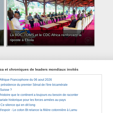
La RDC, l'OMS et le CDC Africa renforcent la
riposte à Ebola
rica et chroniques de leaders mondiaux invités
'Afrique Francophone du 06 aout 2026
a présidence du premier Sénat de l'ère bicamérale
 Suisse ?
histoire que le continent a toujours eu besoin de raconter
lariale historique pour les forces armées au pays
e silence qui en dit long
'espoir - Le coton Bt relance la filière cotonnière à Lamu