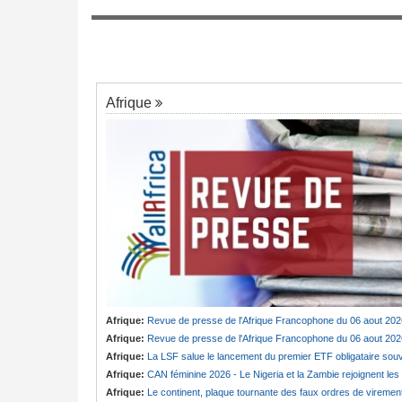
mis avec la FEC
Tunisie:
Au pays - 6 morts et 18 blessés
rs congolais
7
un grave accident de la route
Afrique
Afrique:
Revue de presse de l'Afrique Francophone du 06 aout 202
Afrique:
Revue de presse de l'Afrique Francophone du 06 aout 202
Afrique:
La LSF salue le lancement du premier ETF obligataire souverain africain (USD) disponible en Europ
Afrique:
CAN féminine 2026 - Le Nigeria et la Zambie rejoignent les quarts de finale
Afrique:
Le continent, plaque tournante des faux ordres de viremen