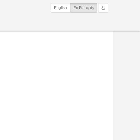
(current)
Mon Compte
English
En Français