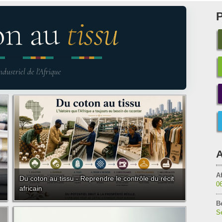
on au
tissu
ndustriel de l'Afrique
A
Af
Du coton au tissu - Reprendre le contrôle du récit
0
africain
B
Sé