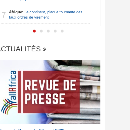
Nigeria:
7
de lever 5
Afrique:
Le continent, plaque tournante des
7
introduct
faux ordres de virement
ACTUALITÉS