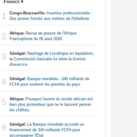
Finance
Nigeria
Congo-Brazzaville:
Insertion professionnelle -
Afrique:
1
1
Des jeunes formés aux métiers de l'hôtellerie
Francoph
Afrique:
Revue de presse de l'Afrique
Afrique:
2
2
Francophone du 06 aout 2026
Zambie rej
Sénégal:
Naufrage de Locafrique en liquidation,
Afrique:
3
3
la Commission bancaire lui retire la licence
francopho
d'exercice
Nigeria:
4
Sénégal:
Banque mondiale - 340 milliards de
augmentat
4
FCFA pour soutenir les priorités du pays
Nigeria:
5
Afrique:
Pourquoi l'avenir du textile africain est
tensions 
5
bien plus prometteur que ne le laissent penser
déclarati
les chiffres
Nigeria:
6
Sénégal:
La Banque mondiale accorde un
pour les 
6
financement de 340 milliards FCFA pour
accompagner l'Etat