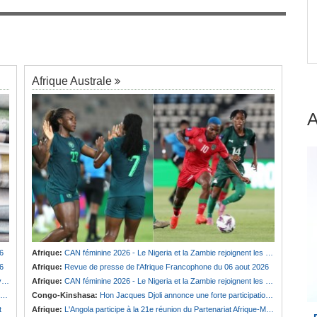
Guinée:
Polémique autour des vacances du
7
président Doumbouya en Grèce - Opposition et
 dans
citoyens divisés
Afrique Australe
6
Afrique:
CAN féminine 2026 - Le Nigeria et la Zambie rejoignent les quarts de finale
6
Afrique:
Revue de presse de l'Afrique Francophone du 06 aout 2026
e
Afrique:
CAN féminine 2026 - Le Nigeria et la Zambie rejoignent les quarts de finale
Congo-Kinshasa:
Hon Jacques Djoli annonce une forte participation du pays à la Conférence des présidents de parlements à Midrand
t
Afrique:
L'Angola participe à la 21e réunion du Partenariat Afrique-Monde arabe au Caire