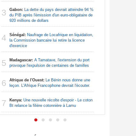
Afrique:
3
Gabon:
La dette du pays devrait atteindre 94 %
Francoph
3
du PIB après l'émission d'un euro-obligataire de
920 millions de dollars
Nigeria:
4
pour les 
Sénégal:
Naufrage de Locafrique en liquidation,
4
la Commission bancaire lui retire la licence
Afrique:
5
d'exercice
Zambie rej
Madagascar:
A Tamatave, l'extension du port
5
Nigeria:
6
provoque l'expulsion de centaines de familles
augmentat
Afrique de l'Ouest:
Le Bénin nous donne une
6
Nigeria:
7
leçon. L'Afrique Francophone devrait l'écouter.
- Une lueu
communau
Kenya:
Une nouvelle récolte d'espoir - Le coton
7
Bt relance la filière cotonnière à Lamu