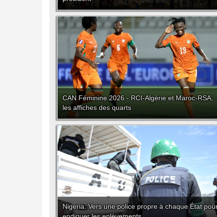
CAN Féminine 2026 - RCI-Algérie et Maroc-RSA,
les affiches des quarts
Nigeria: Vers une police propre à chaque État pou
endiguer les enlèvements