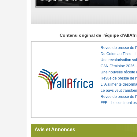
Contenu original de l'équipe d'AllAf
Revue de presse de l
Du Coton au Tissu - L'
Une revalorisation sa
CAN Féminine 2026 - C
Une nouvelle récolte d
Revue de presse de l
L'IA alimente désorma
Le pays veut transfo
Revue de presse de l
FFE – Le continent est
Avis et Annonces