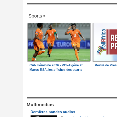
Sports
CAN Féminine 2026 - RCI-Algérie et
Revue de Pres
Maroc-RSA, les affiches des quarts
Justice et Lois
r des vacances du
Nigeria:
Vers une police propre à chaque
1
rèce - Opposition et
pour endiguer les enlèvements
Cameroun:
Une campagne de sensibilisa
Multimédias
2
la société civile
menée dans les aéroports contre le trafic
Dernières bandes audios
itutionnelle
d'espèces protégées