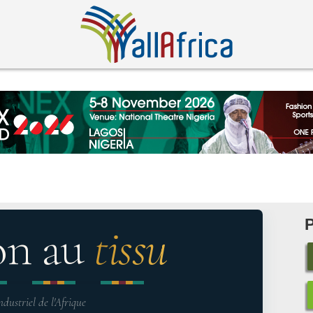
on au
tissu
ndustriel de l'Afrique