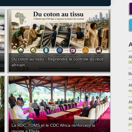
A
Af
Du coton au tissu - Reprendre le contrôle du récit
0
africain
B
Af
re
Af
de
Af
pr
La RDC, l'OMS et le CDC Africa renforcent la
riposte à Ebola