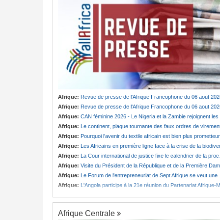
Afrique:
Revue de presse de l'Afrique Francophone du 06 aout 202
Afrique:
Revue de presse de l'Afrique Francophone du 06 aout 202
Afrique:
CAN féminine 2026 - Le Nigeria et la Zambie rejoignent les quarts de finale
Afrique:
Le continent, plaque tournante des faux ordres de viremen
Afrique:
Pourquoi l'avenir du textile africain est bien plus prometteur que ne le laissent penser les chiffres
Afrique:
Les Africains en première ligne face à la crise de la biodiversit
Afrique:
La Cour international de justice fixe le calendrier de la procédure engagée par la RDC contre le Rwanda
Afrique:
Visite du Président de la République et de la Première Dame à Yamoussoukro
Afrique:
Le Forum de l'entrepreneuriat de Sept Afrique se veut une plateforme de mobilisation des investissements
Afrique:
L'Angola participe à la 21e réunion du Partenariat Afrique-Monde arabe au Cair
Afrique Centrale