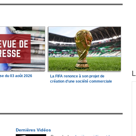
L
se du 03 août 2026
La FIFA renonce à son projet de
création d'une société commerciale
tirés du site
 État
Madagascar:
Bemasoandro Itaosy - Un arrêté
1
encadre les famorana et les famadihana
tion
Congo-Brazzaville:
Insertion professionnelle -
2
Des jeunes formés aux métiers de l'hôtellerie
Dernières Vidéos