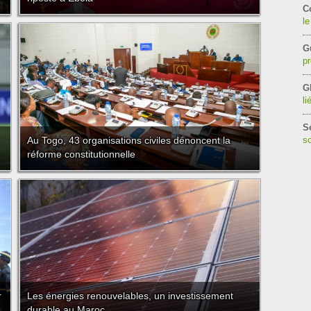
C
le
G
pr
G
li
S
Au Togo, 43 organisations civiles dénoncent la
so
réforme constitutionnelle
r
Les énergies renouvelables, un investissement
durable au Maroc