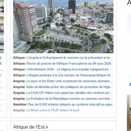
6
Afrique:
L'Angola et l'UA préparent le sommet sur la prévention et la résolution des conflits
6
Afrique:
Revue de presse de l'Afrique Francophone du 06 aout 2026
Afrique:
CAN féminine 2026 - Le Nigeria et la Zambie rejoignent les quarts de finale
t
Afrique:
L'Angola participe à la 21e réunion du Partenariat Afrique-Monde arabe au Caire
Angola:
Le pays et les États-Unis examinent de nouveaux domaines de coopération en matière de défense
é
Angola:
Adão de Almeida prône des politiques de promotion de l'égalité des genres
Angola:
La CIVICOP réitère son appel aux familles des victimes pour des tests ADN
Angola:
Le Président de la République nomme un nouveau secrétaire d'État au MIREX
Namibie:
Plus de 8.000 enfants intégrés au système éducatif au pays
e
Angola:
Le Brent ouvre à 78,82 dollars le baril
Afrique de l'Est