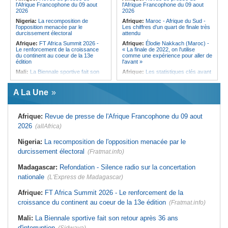
l'Afrique Francophone du 09 aout
l'Afrique Francophone du 09 aout
Ile Maurice:
Chetan Baboolall - Le
2026
2026
discret de Bel-Air face au vacarme
Nigeria:
La recomposition de
Afrique:
Maroc - Afrique du Sud -
de Port-Louis
l'opposition menacée par le
Les chiffres d'un quart de finale très
durcissement électoral
attendu
Afrique:
FT Africa Summit 2026 -
Afrique:
Élodie Nakkach (Maroc) -
Le renforcement de la croissance
« La finale de 2022, on l'utilise
du continent au coeur de la 13e
comme une expérience pour aller de
édition
l'avant »
Mali:
La Biennale sportive fait son
Afrique:
Les statistiques clés avant
retour après 36 ans d'interruption
le quart de finale entre la Côte
d'Ivoire et l'Algérie
Afrique de l'Ouest:
Marché
A La Une
financier régional - Un bon plant
Afrique:
Le Maroc et l'Afrique du
pour le secteur agricole
Sud se retrouvent quatre ans après
la finale
Afrique de l'Ouest:
Terrorisme,
Afrique:
Revue de presse de l'Afrique Francophone du 09 aout
armes légères - L'ONU tire la
Afrique:
Côte d'Ivoire - Algérie, un
sonnette d'alarme
duel de contrastes
2026
(allAfrica)
Sénégal:
FERA - La DG sortante
Afrique:
AfroBasket U18 - Le
revendique un redressement
Sénégal bat la Tunisie et prend le
Nigeria:
La recomposition de l'opposition menacée par le
financier du fonds
quart
durcissement électoral
(Fratmat.info)
Sénégal:
Affaire d'actes contre
Tunisie:
Enseignement supérieur -
nature - Le procureur du TGI de
Le pays lance son premier master
Madagascar:
Refondation - Silence radio sur la concertation
Pikine-Guédiawaye interjette appel
interconnecté « One Health »
de l'ordonnance de non-lieu partiel et
nationale
(L'Express de Madagascar)
Tunisie:
La CCI de Tunis lance le
de renvoi de plusieurs prévenus
pôle « SPEEDUP » pour propulser
Sénégal:
FERA - Priorité à
les startups à l'international
Afrique:
FT Africa Summit 2026 - Le renforcement de la
l'économie de la préservation,
croissance du continent au coeur de la 13e édition
Cheikh Dieng décline sa vision
(Fratmat.info)
Mali:
La Biennale sportive fait son retour après 36 ans
d'interruption