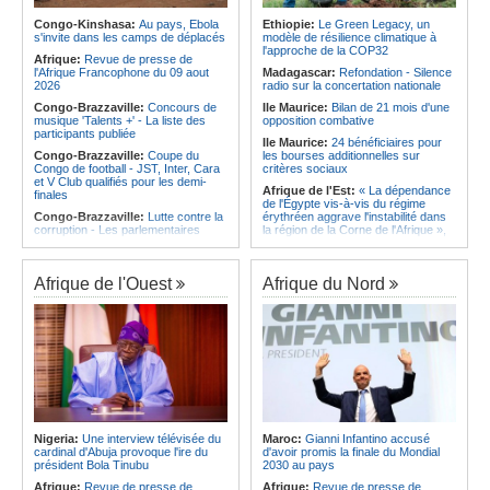
qualifie pour la finale de la Coupe de
d'Ivoire et l'Algérie
l'Amitié
Congo-Kinshasa:
Au pays, Ebola
Ethiopie:
Le Green Legacy, un
Afrique:
Le Maroc et l'Afrique du
s'invite dans les camps de déplacés
modèle de résilience climatique à
Angola:
Le MAT organise la
Sud se retrouvent quatre ans après
l'approche de la COP32
troisième édition de la Semaine du
Afrique:
Revue de presse de
la finale
développement local à Namibe
l'Afrique Francophone du 09 aout
Madagascar:
Refondation - Silence
Afrique:
Côte d'Ivoire - Algérie, un
2026
radio sur la concertation nationale
duel de contrastes
Congo-Brazzaville:
Concours de
Ile Maurice:
Bilan de 21 mois d'une
musique 'Talents +' - La liste des
opposition combative
participants publiée
Ile Maurice:
24 bénéficiaires pour
Congo-Brazzaville:
Coupe du
les bourses additionnelles sur
Congo de football - JST, Inter, Cara
critères sociaux
et V Club qualifiés pour les demi-
Afrique de l'Est:
« La dépendance
finales
de l'Égypte vis-à-vis du régime
Congo-Brazzaville:
Lutte contre la
érythréen aggrave l'instabilité dans
corruption - Les parlementaires
la région de la Corne de l'Afrique »,
sensibilisés
selon le RSADO
Congo-Brazzaville:
Santé publique
Ethiopie:
Le peuple oromo s'est
- Ollombo réceptionne son hôpital de
historiquement opposé à des
Afrique de l'Ouest
Afrique du Nord
référence
systèmes administratifs défaillants
Congo-Brazzaville:
Lutte contre
Ethiopie:
« Le renforcement des
les épidémies - Les employés de la
capacités de l'armée de l'air
maison de retraite Kambissi en
éthiopienne consolide la dissuasion
formation
nationale », déclare le commandant
en second
Congo-Brazzaville:
Distinction -
Darrel Ornelle Elion Assiana promue
Afrique de l'Est:
« Les dirigeants
maître-assistant Cames
érythréens font obstacle à la stabilité
et au développement de la région »,
Afrique:
Naomi Eto (Cameroun) - «
selon un professeur de l'université
Face au Nigeria, nous donnerons
Nigeria:
Une interview télévisée du
Maroc:
Gianni Infantino accusé
d'Uppsala
tout sur le terrain. »
cardinal d'Abuja provoque l'ire du
d'avoir promis la finale du Mondial
Ile Maurice:
Dharam Gokhool -
président Bola Tinubu
2030 au pays
Cameroun:
Ngoh Ngoh, l'homme
«Kan mo vinn prezidan mo pa okip
qui signe à la place de Biya
Afrique:
Revue de presse de
Afrique:
Revue de presse de
mo sekirite»