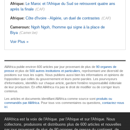
Afrique:
Le Maroc et l'Afrique du Sud se retrouvent quatre ans
après la finale
(CAF)
Afrique:
Côte d'Ivoire - Algérie, un duel de contrastes
(CAF)
Cameroun:
Ngoh Ngoh, l'homme qui signe à la place de
Biya
(Camer.be)
Voir Plus »
AllAfrica publie environ 600 articles par jour provenant de plus de
90 organes de
presse
et plus de
500 autres institutions et particuliers
, représentant une diversité de
positions sur tous les sujets. Nous publions aussi bien les informations et opinions de
l'opposition que celles du gouvernement et leurs porte-paroles. Les pourvoyeurs
d'informations, identifiés sur chaque article, gardent l'entière responsabilité éditoriale
de leur production. En effet AllAfrica n'a pas le droit de modifier ou de corriger leurs
contenus.
Les articles et documents identifiant AllAfrica comme source sont
produits ou
commandés par AllAfrica
. Pour tous vos commentaires ou questions,
contactez-nous
ici
.
AllAfrica est la voix de l'Afrique. par l'Afrique et sur l'Afrique. Nous
collectons, produisons et distribuons plus de 600 articles et nouvelles
par jour provenant de plus de 90 organes de presse du continent, de