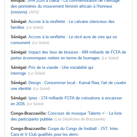
Afrique:
JIFA 2026 à Dakar - La commémoration de l'héritage
des pionnières du mouvement féminin africain à l'honneur
(ministre)
(APS)
Sénégal:
Accros à la reniflette - Le calvaire silencieux des
familles
(Le Soleil)
Sénégal:
Accros à la reniflette - Le récit acre de vies qui se
consument
(Le Soleil)
Sénégal:
Impact des feux de brousse - 499 milliards de FCFA de
pertes économiques notées en terme de fourrages
(Le Soleil)
Sénégal:
Prix de la viande - Une instabilité qui
interroge
(Le Soleil)
Sénégal:
Design - Consommer local - Kamal Raw, l'art de coudre
une identité
(Le Soleil)
Sénégal:
Ipres - 174 milliards FCFA de cotisations à encaisser
en 2026
(Le Soleil)
Congo-Brazzaville:
Concours de musique 'Talents +' - La liste
des participants publiée
(Les Dépêches de Brazzaville)
Congo-Brazzaville:
Coupe du Congo de football - JST, Inter,
Cara et V Club qualifiés pour les demi-