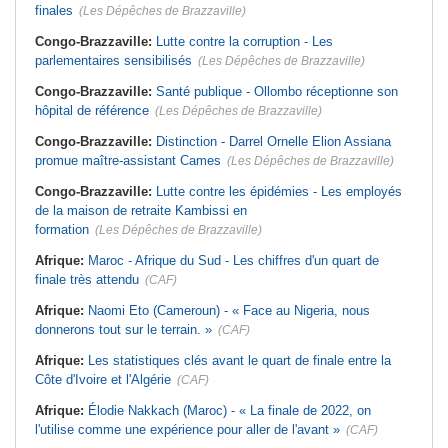
finales
(Les Dépêches de Brazzaville)
Congo-Brazzaville:
Lutte contre la corruption - Les
parlementaires sensibilisés
(Les Dépêches de Brazzaville)
Congo-Brazzaville:
Santé publique - Ollombo réceptionne son
hôpital de référence
(Les Dépêches de Brazzaville)
Congo-Brazzaville:
Distinction - Darrel Ornelle Elion Assiana
promue maître-assistant Cames
(Les Dépêches de Brazzaville)
Congo-Brazzaville:
Lutte contre les épidémies - Les employés
de la maison de retraite Kambissi en
formation
(Les Dépêches de Brazzaville)
Afrique:
Maroc - Afrique du Sud - Les chiffres d'un quart de
finale très attendu
(CAF)
Afrique:
Naomi Eto (Cameroun) - « Face au Nigeria, nous
donnerons tout sur le terrain. »
(CAF)
Afrique:
Les statistiques clés avant le quart de finale entre la
Côte d'Ivoire et l'Algérie
(CAF)
Afrique:
Élodie Nakkach (Maroc) - « La finale de 2022, on
l'utilise comme une expérience pour aller de l'avant »
(CAF)