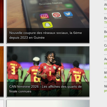
Af
fi
B
T
B
Nouvelle coupure des réseaux sociaux, la 6ème
pa
depuis 2023 en Guinée
C
d'
A
in
M
du
CAN féminine 2026 - Les affiches des quarts de
Ni
pr
finale connues