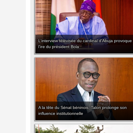
L’interview télévisée du cardinal d'Abuja provoque
l'ire du président Bola
A la tête du Sénat béninois, Talon prolonge son
influence institutionnelle