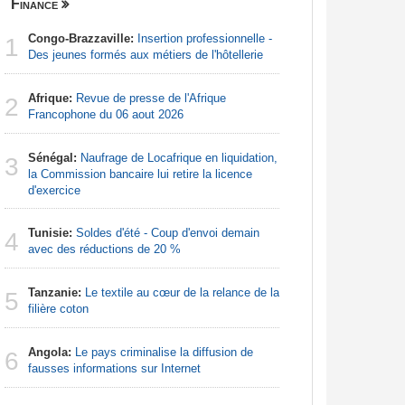
Finance
Centrafri
Congo-Brazzaville:
Insertion professionnelle -
Centrafr
1
1
Des jeunes formés aux métiers de l'hôtellerie
récupèren
Afrique:
Revue de presse de l'Afrique
Centrafr
2
2
Francophone du 06 aout 2026
groupe ar
Sénégal:
Naufrage de Locafrique en liquidation,
Centrafr
3
3
la Commission bancaire lui retire la licence
la guerre 
d'exercice
ressourc
Tunisie:
Soldes d'été - Coup d'envoi demain
Centrafr
4
4
avec des réductions de 20 %
pour perm
gagner leu
Tanzanie:
Le textile au cœur de la relance de la
5
Afrique 
filière coton
5
de la Cem
économiqu
Angola:
Le pays criminalise la diffusion de
6
fausses informations sur Internet
Centrafr
6
les habit