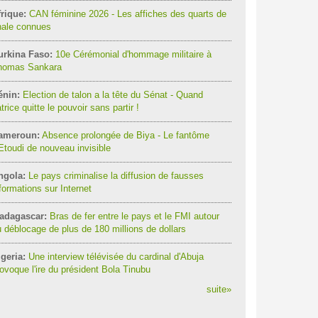
rique:
CAN féminine 2026 - Les affiches des quarts de
nale connues
urkina Faso:
10e Cérémonial d'hommage militaire à
homas Sankara
énin:
Election de talon a la tête du Sénat - Quand
trice quitte le pouvoir sans partir !
ameroun:
Absence prolongée de Biya - Le fantôme
Etoudi de nouveau invisible
ngola:
Le pays criminalise la diffusion de fausses
formations sur Internet
adagascar:
Bras de fer entre le pays et le FMI autour
 déblocage de plus de 180 millions de dollars
geria:
Une interview télévisée du cardinal d'Abuja
ovoque l'ire du président Bola Tinubu
suite
»