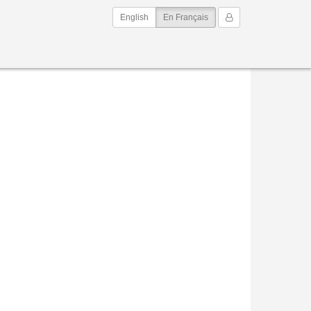
(current)
Mon Compte
English
En Français