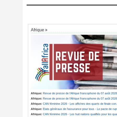
Burkina Faso:
10e Cérémonial d'homma
7
r es Salaam
militaire à Thomas Sankara
ctions locales et
it
Afrique
Afrique:
Revue de presse de l'Afrique francophone du 07 août 202
Afrique:
Revue de presse de l'Afrique francophone du 07 août 202
Afrique:
CAN féminine 2026 - Les affiches des quarts de finale connues
Afrique:
Etats généraux de l'assurance pour tous - Le pacte de ruptur
Afrique:
CAN féminine 2026 - Les huit nations qualifiés pour les quarts de finale