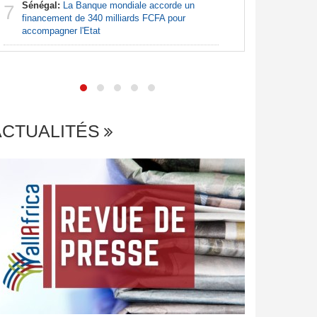
Sénégal:
La Banque mondiale accorde un
7
financement de 340 milliards FCFA pour
Centrafr
accompagner l'Etat
7
frontière
potentiell
ACTUALITÉS