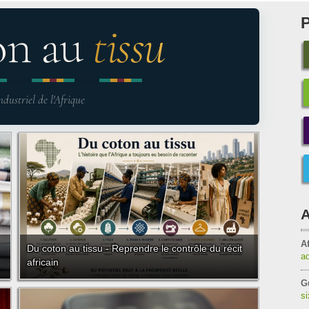
on au
tissu
ndustriel de l'Afrique
A
Af
Du coton au tissu - Reprendre le contrôle du récit
a
africain
G
s