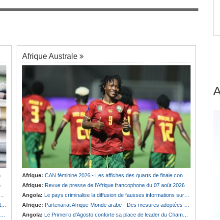
ge
Congo-Brazzaville:
Insertion professionnelle -
7
Des jeunes formés aux métiers de l'hôtellerie
Afrique Australe
6
Afrique:
CAN féminine 2026 - Les affiches des quarts de finale connues
6
Afrique:
Revue de presse de l'Afrique francophone du 07 août 2026
Angola:
Le pays criminalise la diffusion de fausses informations sur Internet
e
Afrique:
Partenariat Afrique-Monde arabe - Des mesures adoptées pour relancer la coopération
Angola:
Le Primeiro d'Agosto conforte sa place de leader du Championnat national féminin