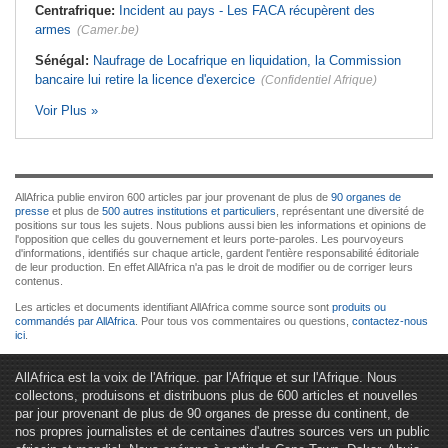
Centrafrique:
Incident au pays - Les FACA récupèrent des
armes
(Camer.be)
Sénégal:
Naufrage de Locafrique en liquidation, la Commission
bancaire lui retire la licence d'exercice
(Confidentiel Afrique)
Voir Plus »
AllAfrica publie environ 600 articles par jour provenant de plus de
90 organes de
presse
et plus de
500 autres institutions et particuliers
, représentant une diversité de
positions sur tous les sujets. Nous publions aussi bien les informations et opinions de
l'opposition que celles du gouvernement et leurs porte-paroles. Les pourvoyeurs
d'informations, identifiés sur chaque article, gardent l'entière responsabilité éditoriale
de leur production. En effet AllAfrica n'a pas le droit de modifier ou de corriger leurs
contenus.
Les articles et documents identifiant AllAfrica comme source sont
produits ou
commandés par AllAfrica
. Pour tous vos commentaires ou questions,
contactez-nous
ici
.
AllAfrica est la voix de l'Afrique. par l'Afrique et sur l'Afrique. Nous
collectons, produisons et distribuons plus de 600 articles et nouvelles
par jour provenant de plus de 90 organes de presse du continent, de
nos propres journalistes et de centaines d'autres sources vers un public