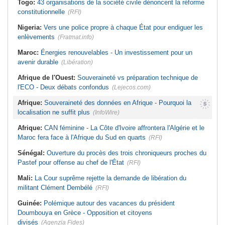
Togo:
43 organisations de la société civile dénoncent la réforme
constitutionnelle
(RFI)
Nigeria:
Vers une police propre à chaque État pour endiguer les
enlèvements
(Fratmat.info)
Maroc:
Énergies renouvelables - Un investissement pour un
avenir durable
(Libération)
Afrique de l'Ouest:
Souveraineté vs préparation technique de
l'ECO - Deux débats confondus
(Lejecos.com)
Afrique:
Souveraineté des données en Afrique - Pourquoi la
localisation ne suffit plus
(InfoWire)
Afrique:
CAN féminine - La Côte d'Ivoire affrontera l'Algérie et le
Maroc fera face à l'Afrique du Sud en quarts
(RFI)
Sénégal:
Ouverture du procès des trois chroniqueurs proches du
Pastef pour offense au chef de l'État
(RFI)
Mali:
La Cour suprême rejette la demande de libération du
militant Clément Dembélé
(RFI)
Guinée:
Polémique autour des vacances du président
Doumbouya en Grèce - Opposition et citoyens
divisés
(Agenzia Fides)