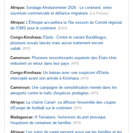
Afrique:
Sondage Afrobarometer 2026 - Le continent, entre
ouverture commerciale et défiance migratoire
(La Presse)
Afrique:
L'Éthiopie accueillera la 76e session du Comité régional
de l'OMS pour le continent
(ENA)
Congo-Kinshasa:
Ebola - Contre le variant Bundibugyo,
plusieurs essais lancés mais aucun traitement encore
validé
(RFI)
Cameroun:
Plusieurs ressortissants expulsés des États-Unis
redoutent un retour dans leur pays
(RFI)
Congo-Kinshasa:
Un bateau avec une suspicion d'Ebola
intercepté avant son arrivée à Kinshasa
(RFI)
Cameroun:
Une campagne de sensibilisation menée dans les
aéroports contre le trafic d'espèces protégées
(RFI)
Afrique:
La chaîne Canal+ va diffuser l'ensemble des coupes
d'Europe de football sur le continent
(RFI)
Madagascar:
A Tamatave, l'extension du port provoque
l'expulsion de centaines de familles
(RFI)
Afrique:
Les soins de santé passent aussi par les familles et les