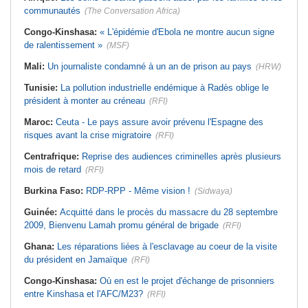
communautés
(The Conversation Africa)
Congo-Kinshasa:
« L'épidémie d'Ebola ne montre aucun signe
de ralentissement »
(MSF)
Mali:
Un journaliste condamné à un an de prison au pays
(HRW)
Tunisie:
La pollution industrielle endémique à Radès oblige le
président à monter au créneau
(RFI)
Maroc:
Ceuta - Le pays assure avoir prévenu l'Espagne des
risques avant la crise migratoire
(RFI)
Centrafrique:
Reprise des audiences criminelles après plusieurs
mois de retard
(RFI)
Burkina Faso:
RDP-RPP - Même vision !
(Sidwaya)
Guinée:
Acquitté dans le procès du massacre du 28 septembre
2009, Bienvenu Lamah promu général de brigade
(RFI)
Ghana:
Les réparations liées à l'esclavage au coeur de la visite
du président en Jamaïque
(RFI)
Congo-Kinshasa:
Où en est le projet d'échange de prisonniers
entre Kinshasa et l'AFC/M23?
(RFI)