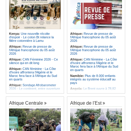
Kenya:
Une nouvelle récolte
Afrique:
Revue de presse de
d'espoir - Le coton Bt relance la
l'Afrique francophone du 05 août
filière cotonnière à Lamu
2026
Afrique:
Revue de presse de
Afrique:
Revue de presse de
l'Afrique francophone du 05 août
l'Afrique francophone du 05 août
2026
2026
Afrique:
CAN Féminine 2026 - Ce
Afrique:
CAN féminine - La Côte
silence qui en dit long
d'Ivoire affrontera l'Algérie et le
Maroc fera face à l'Afrique du Sud
Afrique:
CAN féminine - La Côte
en quarts
d'Ivoire affrontera l'Algérie et le
Maroc fera face à l'Afrique du Sud
Namibie:
Plus de 8.000 enfants
en quarts
intégrés au système éducatif au
pays
Afrique:
Sondage Afrobarometer
2026 - Le continent, entre ouverture
Angola:
Le Brent ouvre à 78,82
commerciale et défiance migratoire
dollars le baril
Afrique:
L'Éthiopie accueillera la
Angola:
Une commission présente
76e session du Comité régional de
son plan d'intervention en cas de
Afrique Centrale
Afrique de l'Est
l'OMS pour le continent
catastrophe à Huambo
Afrique:
La chaîne Canal+ va
Angola:
L'IDF renforce l'application
diffuser l'ensemble des coupes
de la loi pour préserver la faune
d'Europe de football sur le continent
sauvage
Afrique:
Les soins de santé
Angola:
Les chasseurs angolais
passent aussi par les familles et les
préconisent la numérisation du
communautés
registre et des licences