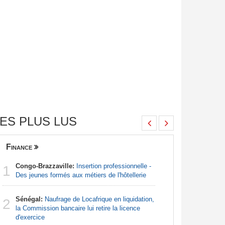
ES PLUS LUS
Finance
Nigeria
Congo-Brazzaville:
Insertion professionnelle -
Afrique:
1
1
Des jeunes formés aux métiers de l'hôtellerie
francopho
Sénégal:
Naufrage de Locafrique en liquidation,
Afrique:
2
2
la Commission bancaire lui retire la licence
Francoph
d'exercice