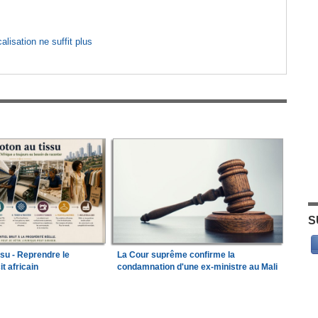
lisation ne suffit plus
S
ssu - Reprendre le
La Cour suprême confirme la
it africain
condamnation d'une ex-ministre au Mali