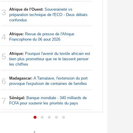
Afrique:
3
Afrique de l'Ouest:
Souveraineté vs
Zambie rej
3
préparation technique de l'ECO - Deux débats
confondus
Nigeria:
4
pour les 
Afrique:
Revue de presse de l'Afrique
4
Francophone du 06 aout 2026
Nigeria:
5
pour endi
Afrique:
Pourquoi l'avenir du textile africain est
5
bien plus prometteur que ne le laissent penser
Nigeria:
6
les chiffres
augmentat
Madagascar:
A Tamatave, l'extension du port
6
Nigeria:
7
provoque l'expulsion de centaines de familles
- Une lueu
communau
Sénégal:
Banque mondiale - 340 milliards de
7
FCFA pour soutenir les priorités du pays