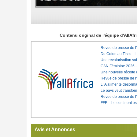
Contenu original de l'équipe d'AllAf
Revue de presse de l
Du Coton au Tissu - L'
Une revalorisation sa
CAN Féminine 2026 - C
Une nouvelle récolte d
Revue de presse de l
L'IA alimente désorma
Le pays veut transfo
Revue de presse de l
FFE – Le continent est
Avis et Annonces