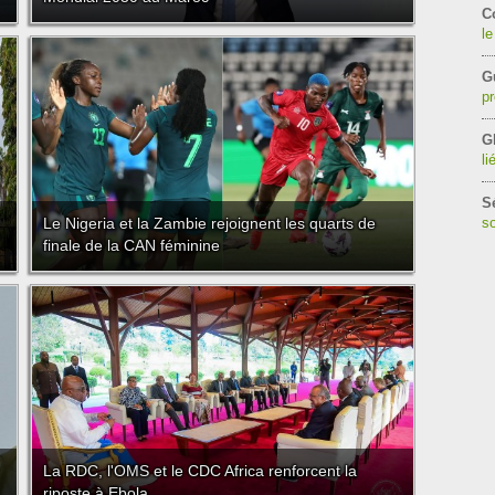
C
le
G
pr
G
li
S
Le Nigeria et la Zambie rejoignent les quarts de
so
finale de la CAN féminine
La RDC, l'OMS et le CDC Africa renforcent la
riposte à Ebola