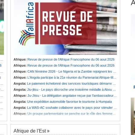
Afrique:
Revue de presse de l'Afrique Francophone du 06 aout 2026
6
Afrique:
Revue de presse de l'Afrique Francophone du 06 aout 2026
Afrique:
CAN féminine 2026 - Le Nigeria et la Zambie rejoignent les quarts de finale
t
Afrique:
L'Angola participe à la 21e réunion du Partenariat Afrique-Monde arabe au Caire
Angola:
Le paiement échelonné des services touristiques démarre ce jeudi
é
Angola:
Jiu-jitsu - Le pays décroche une troisième médaille à Abou Dabi
Afrique:
Ju-Jitsu - La délégation angolaise reçue par l'ambassadeur d'Angola aux Émirats arabes unis
Angola:
Une expédition automobile favorise le tourisme à Humpata
Angola:
La WAS-AC souhaite collaborer avec le pays pour stimuler l'aquaculture
Afrique:
Un groupe parlementaire se penche sur le rôle des femmes dans l'interaction avec les communautés
Afrique de l'Est