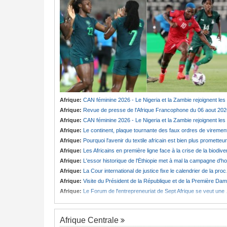
Afrique:
CAN féminine 2026 - Le Nigeria et la Zambie rejoignent les quarts de finale
Afrique:
Revue de presse de l'Afrique Francophone du 06 aout 202
Afrique:
CAN féminine 2026 - Le Nigeria et la Zambie rejoignent les quarts de finale
Afrique:
Le continent, plaque tournante des faux ordres de viremen
Afrique:
Pourquoi l'avenir du textile africain est bien plus prometteur que ne le laissent penser les chiffres
Afrique:
Les Africains en première ligne face à la crise de la biodiversit
Afrique:
L'essor historique de l'Éthiopie met à mal la campagne d'hostilité menée par Le Caire
Afrique:
La Cour international de justice fixe le calendrier de la procédure engagée par la RDC contre le Rwanda
Afrique:
Visite du Président de la République et de la Première Dame à Yamoussoukro
Afrique:
Le Forum de l'entrepreneuriat de Sept Afrique se veut une plateforme de mobilisation des investissements
Afrique Centrale