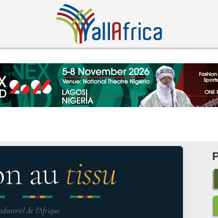
on au
tissu
ndustriel de l'Afrique