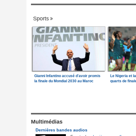
Sports
Gianni Infantino accusé d'avoir promis
Le Nigeria et l
la finale du Mondial 2030 au Maroc
quarts de fina
Justice et Lois
a Camara assume les
Cameroun:
Affaire effoudou - Les accus
1
qui ébranlent le cameroun
lit son premier
Madagascar:
Anosizato - Six hommes
Multimédias
2
séquestrent deux entrepreneurs indiens
Dernières bandes audios