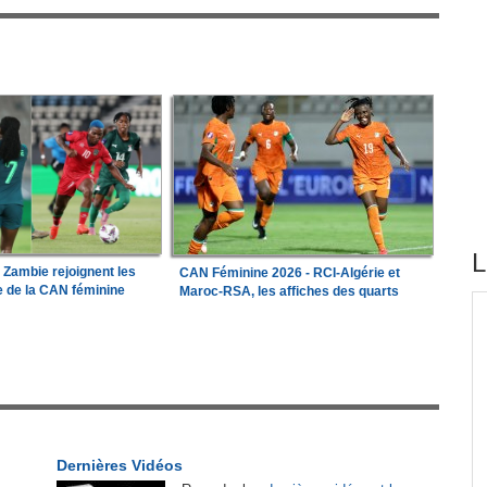
L
a Zambie rejoignent les
CAN Féminine 2026 - RCI-Algérie et
le de la CAN féminine
Maroc-RSA, les affiches des quarts
tirés du site
ations
Madagascar:
Bemasoandro Itaosy - Un arrêté
1
encadre les famorana et les famadihana
Congo-Brazzaville:
Insertion professionnelle -
2
Des jeunes formés aux métiers de l'hôtellerie
Dernières Vidéos