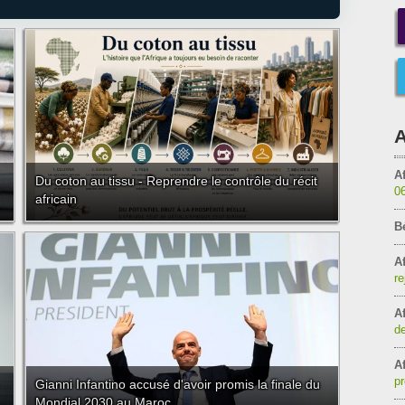
A
Af
Du coton au tissu - Reprendre le contrôle du récit
0
africain
B
Af
re
Af
de
Af
pr
Gianni Infantino accusé d'avoir promis la finale du
Mondial 2030 au Maroc