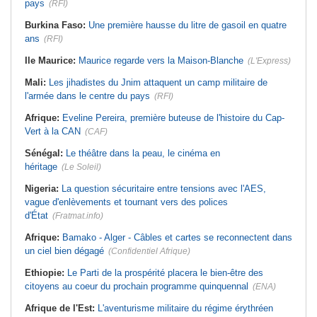
pays
(RFI)
Burkina Faso:
Une première hausse du litre de gasoil en quatre
ans
(RFI)
Ile Maurice:
Maurice regarde vers la Maison-Blanche
(L'Express)
Mali:
Les jihadistes du Jnim attaquent un camp militaire de
l'armée dans le centre du pays
(RFI)
Afrique:
Eveline Pereira, première buteuse de l'histoire du Cap-
Vert à la CAN
(CAF)
Sénégal:
Le théâtre dans la peau, le cinéma en
héritage
(Le Soleil)
Nigeria:
La question sécuritaire entre tensions avec l'AES,
vague d'enlèvements et tournant vers des polices
d'État
(Fratmat.info)
Afrique:
Bamako - Alger - Câbles et cartes se reconnectent dans
un ciel bien dégagé
(Confidentiel Afrique)
Ethiopie:
Le Parti de la prospérité placera le bien-être des
citoyens au coeur du prochain programme quinquennal
(ENA)
Afrique de l'Est:
L'aventurisme militaire du régime érythréen