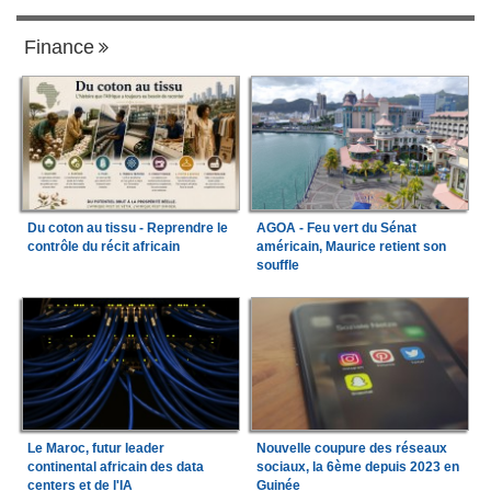
Finance
Du coton au tissu - Reprendre le
AGOA - Feu vert du Sénat
contrôle du récit africain
américain, Maurice retient son
souffle
Le Maroc, futur leader
Nouvelle coupure des réseaux
continental africain des data
sociaux, la 6ème depuis 2023 en
centers et de l'IA
Guinée