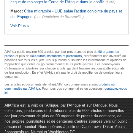
risque de replonger la Corne de l'Afrique dans le conflit
(ENA)
Maroc:
Crise migratoire - L'UE salue l'action conjointe du pays et
de l'Espagne
(Les Dépêches de Brazzaville)
Voir Plus »
AllAfrica publie environ 600 articles par jour provenant de plus de
90 organes de
presse
et plus de
500 autres institutions et particuliers
, représentant une diversité de
positions sur tous les sujets. Nous publions aussi bien les informations et opinions de
l'opposition que celles du gouvernement et leurs porte-paroles. Les pourvoyeurs
d'informations, identifiés sur chaque article, gardent l'entière responsabilité éditoriale
de leur production. En effet AllAfrica n'a pas le droit de modifier ou de corriger leurs
contenus.
Les articles et documents identifiant AllAfrica comme source sont
produits ou
commandés par AllAfrica
. Pour tous vos commentaires ou questions,
contactez-nous
ici
.
AllAfrica est la voix de l'Afrique. par l'Afrique et sur l'Afrique. Nous
collectons, produisons et distribuons plus de 600 articles et nouvelles
par jour provenant de plus de 90 organes de presse du continent, de
nos propres journalistes et de centaines d'autres sources vers un public
africain et mondial. Nous opérons à partir de Cape Town, Dakar, Abuja,
Johannesburg, Nairobi et Washington DC.