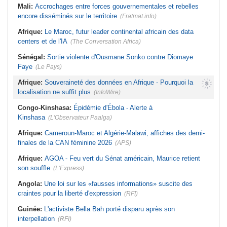
Mali:
Accrochages entre forces gouvernementales et rebelles
encore disséminés sur le territoire
(Fratmat.info)
Afrique:
Le Maroc, futur leader continental africain des data
centers et de l'IA
(The Conversation Africa)
Sénégal:
Sortie violente d'Ousmane Sonko contre Diomaye
Faye
(Le Pays)
Afrique:
Souveraineté des données en Afrique - Pourquoi la
localisation ne suffit plus
(InfoWire)
Congo-Kinshasa:
Épidémie d'Ébola - Alerte à
Kinshasa
(L'Observateur Paalga)
Afrique:
Cameroun-Maroc et Algérie-Malawi, affiches des demi-
finales de la CAN féminine 2026
(APS)
Afrique:
AGOA - Feu vert du Sénat américain, Maurice retient
son souffle
(L'Express)
Angola:
Une loi sur les «fausses informations» suscite des
craintes pour la liberté d'expression
(RFI)
Guinée:
L'activiste Bella Bah porté disparu après son
interpellation
(RFI)