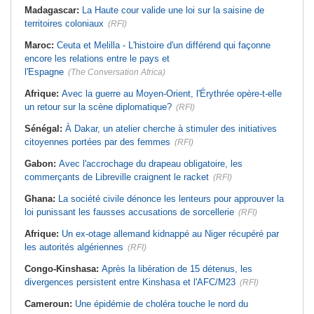
Madagascar:
La Haute cour valide une loi sur la saisine de
territoires coloniaux
(RFI)
Maroc:
Ceuta et Melilla - L'histoire d'un différend qui façonne
encore les relations entre le pays et
l'Espagne
(The Conversation Africa)
Afrique:
Avec la guerre au Moyen-Orient, l'Érythrée opère-t-elle
un retour sur la scène diplomatique?
(RFI)
Sénégal:
À Dakar, un atelier cherche à stimuler des initiatives
citoyennes portées par des femmes
(RFI)
Gabon:
Avec l'accrochage du drapeau obligatoire, les
commerçants de Libreville craignent le racket
(RFI)
Ghana:
La société civile dénonce les lenteurs pour approuver la
loi punissant les fausses accusations de sorcellerie
(RFI)
Afrique:
Un ex-otage allemand kidnappé au Niger récupéré par
les autorités algériennes
(RFI)
Congo-Kinshasa:
Après la libération de 15 détenus, les
divergences persistent entre Kinshasa et l'AFC/M23
(RFI)
Cameroun:
Une épidémie de choléra touche le nord du