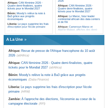
2026
Afrique:
CAN féminine 2026 -
Quatre demi-finalistes, quatre
Afrique:
CAN féminine 2026 -
tickets pour le Mondial 2027
Quatre demi-finalistes, quatre
tickets pour le Mondial 2027
Bénin:
Moody's relève la note à
Ba3 grâce aux progrès
Afrique:
Le Maroc, futur leader
économiques
continental africain des data centers
et de l'IA
Liberia:
Le pays supprime les frais
d'inscription pour l'école primaire
Afrique:
Cameroun-Maroc et
Algérie-Malawi, affiches des demi-
Mali:
Accrochages entre forces
finales de la CAN féminine 2026
gouvernementales et rebelles
encore disséminés sur le territoire
Maroc:
Ceuta et Melilla - L'histoire
A La Une
d'un différend qui façonne encore
Sénégal:
Sortie violente d'Ousmane
les relations entre le pays et
Sonko contre Diomaye Faye
l'Espagne
Afrique:
Cameroun-Maroc et
Afrique:
Revue de presse de l'Afrique francophone du 10 août
Afrique:
Un ex-otage allemand
Algérie-Malawi, affiches des demi-
kidnappé au Niger récupéré par les
2026
(allAfrica)
finales de la CAN féminine 2026
autorités algériennes
Guinée:
L'activiste Bella Bah porté
Afrique:
Bamako - Alger - Câbles et
Afrique:
CAN féminine 2026 - Quatre demi-finalistes, quatre
disparu après son interpellation
cartes se reconnectent dans un ciel
tickets pour le Mondial 2027
(allAfrica)
bien dégagé
Sénégal:
À Dakar, un atelier
cherche à stimuler des initiatives
Maroc:
Crise migratoire - L'UE
citoyennes portées par des femmes
Bénin:
Moody's relève la note à Ba3 grâce aux progrès
salue l'action conjointe du pays et de
l'Espagne
économiques
(Daba Finance)
Afrique:
Économie du bien-être - Le
continent soigne sa croissance
Liberia:
Le pays supprime les frais d'inscription pour l'école
primaire
(HRW)
Zambie:
À l'approche des élections, l'économie au coeur de la
campagne électorale
(RFI)