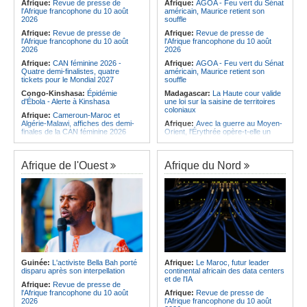
CAN
accueilleront plusieurs compétitions
Afrique:
Revue de presse de
Afrique:
AGOA - Feu vert du Sénat
de la CAF en 2026/27
l'Afrique francophone du 10 août
américain, Maurice retient son
Afrique:
Bamako - Alger - Câbles et
2026
souffle
cartes se reconnectent dans un ciel
Angola:
Le Brent ouvre à 84,42
bien dégagé
$US
Afrique:
Revue de presse de
Afrique:
Revue de presse de
l'Afrique francophone du 10 août
l'Afrique francophone du 10 août
2026
2026
Afrique:
CAN féminine 2026 -
Afrique:
AGOA - Feu vert du Sénat
Quatre demi-finalistes, quatre
américain, Maurice retient son
tickets pour le Mondial 2027
souffle
Congo-Kinshasa:
Épidémie
Madagascar:
La Haute cour valide
d'Ébola - Alerte à Kinshasa
une loi sur la saisine de territoires
coloniaux
Afrique:
Cameroun-Maroc et
Algérie-Malawi, affiches des demi-
Afrique:
Avec la guerre au Moyen-
finales de la CAN féminine 2026
Orient, l'Érythrée opère-t-elle un
retour sur la scène diplomatique?
Angola:
Une loi sur les «fausses
informations» suscite des craintes
Ile Maurice:
Maurice regarde vers
pour la liberté d'expression
la Maison-Blanche
Afrique de l'Ouest
Afrique du Nord
Gabon:
Avec l'accrochage du
Ethiopie:
Le Parti de la prospérité
drapeau obligatoire, les
placera le bien-être des citoyens au
commerçants de Libreville craignent
coeur du prochain programme
le racket
quinquennal
Congo-Kinshasa:
Après la
Afrique de l'Est:
L'aventurisme
libération de 15 détenus, les
militaire du régime érythréen risque
divergences persistent entre
de replonger la Corne de l'Afrique
Kinshasa et l'AFC/M23
dans le conflit
Cameroun:
Une épidémie de
Ile Maurice:
Un piéton de 70 ans
choléra touche le nord du pays
grièvement blessé
Guinée:
L'activiste Bella Bah porté
Afrique:
Le Maroc, futur leader
disparu après son interpellation
continental africain des data centers
Congo-Kinshasa:
Nouvelle attaque
Ile Maurice:
5 000 maisons toujours
et de l'IA
meurtrière des ADF - Comment
bloquées faute de raccordement
Afrique:
Revue de presse de
arrêter la spirale de la violence
l'Afrique francophone du 10 août
Afrique:
Revue de presse de
2026
l'Afrique francophone du 10 août