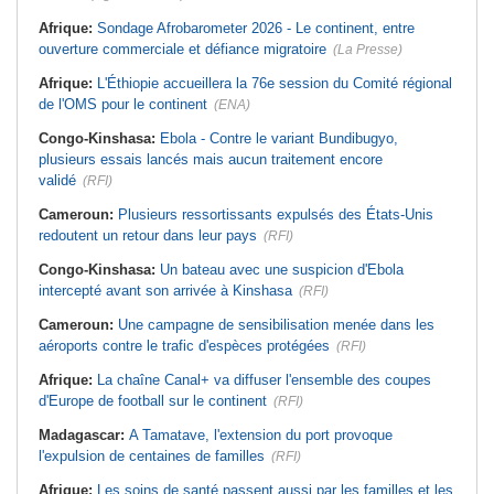
Afrique:
Sondage Afrobarometer 2026 - Le continent, entre
ouverture commerciale et défiance migratoire
(La Presse)
Afrique:
L'Éthiopie accueillera la 76e session du Comité régional
de l'OMS pour le continent
(ENA)
Congo-Kinshasa:
Ebola - Contre le variant Bundibugyo,
plusieurs essais lancés mais aucun traitement encore
validé
(RFI)
Cameroun:
Plusieurs ressortissants expulsés des États-Unis
redoutent un retour dans leur pays
(RFI)
Congo-Kinshasa:
Un bateau avec une suspicion d'Ebola
intercepté avant son arrivée à Kinshasa
(RFI)
Cameroun:
Une campagne de sensibilisation menée dans les
aéroports contre le trafic d'espèces protégées
(RFI)
Afrique:
La chaîne Canal+ va diffuser l'ensemble des coupes
d'Europe de football sur le continent
(RFI)
Madagascar:
A Tamatave, l'extension du port provoque
l'expulsion de centaines de familles
(RFI)
Afrique:
Les soins de santé passent aussi par les familles et les