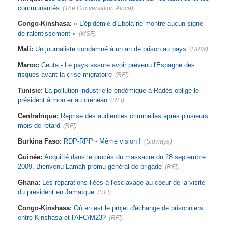
communautés
(The Conversation Africa)
Congo-Kinshasa:
« L'épidémie d'Ebola ne montre aucun signe
de ralentissement »
(MSF)
Mali:
Un journaliste condamné à un an de prison au pays
(HRW)
Maroc:
Ceuta - Le pays assure avoir prévenu l'Espagne des
risques avant la crise migratoire
(RFI)
Tunisie:
La pollution industrielle endémique à Radès oblige le
président à monter au créneau
(RFI)
Centrafrique:
Reprise des audiences criminelles après plusieurs
mois de retard
(RFI)
Burkina Faso:
RDP-RPP - Même vision !
(Sidwaya)
Guinée:
Acquitté dans le procès du massacre du 28 septembre
2009, Bienvenu Lamah promu général de brigade
(RFI)
Ghana:
Les réparations liées à l'esclavage au coeur de la visite
du président en Jamaïque
(RFI)
Congo-Kinshasa:
Où en est le projet d'échange de prisonniers
entre Kinshasa et l'AFC/M23?
(RFI)