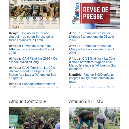
Kenya:
Une nouvelle récolte
Afrique:
Revue de presse de
d'espoir - Le coton Bt relance la
l'Afrique francophone du 05 août
filière cotonnière à Lamu
2026
Afrique:
Revue de presse de
Afrique:
Revue de presse de
l'Afrique francophone du 05 août
l'Afrique francophone du 05 août
2026
2026
Afrique:
CAN Féminine 2026 - Ce
Afrique:
CAN féminine - La Côte
silence qui en dit long
d'Ivoire affrontera l'Algérie et le
Maroc fera face à l'Afrique du Sud
Afrique:
CAN féminine - La Côte
en quarts
d'Ivoire affrontera l'Algérie et le
Maroc fera face à l'Afrique du Sud
Namibie:
Plus de 8.000 enfants
en quarts
intégrés au système éducatif au
pays
Afrique:
Sondage Afrobarometer
2026 - Le continent, entre ouverture
Angola:
Le Brent ouvre à 78,82
commerciale et défiance migratoire
dollars le baril
Afrique:
L'Éthiopie accueillera la
Angola:
Une commission présente
76e session du Comité régional de
son plan d'intervention en cas de
Afrique Centrale
Afrique de l'Est
l'OMS pour le continent
catastrophe à Huambo
Afrique:
La chaîne Canal+ va
Angola:
L'IDF renforce l'application
diffuser l'ensemble des coupes
de la loi pour préserver la faune
d'Europe de football sur le continent
sauvage
Afrique:
Les soins de santé
Angola:
Les chasseurs angolais
passent aussi par les familles et les
préconisent la numérisation du
communautés
registre et des licences