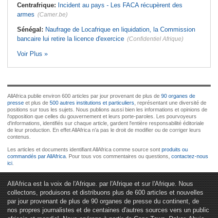
Centrafrique:
Incident au pays - Les FACA récupèrent des
armes
(Camer.be)
Sénégal:
Naufrage de Locafrique en liquidation, la Commission
bancaire lui retire la licence d'exercice
(Confidentiel Afrique)
Voir Plus »
AllAfrica publie environ 600 articles par jour provenant de plus de
90 organes de
presse
et plus de
500 autres institutions et particuliers
, représentant une diversité de
positions sur tous les sujets. Nous publions aussi bien les informations et opinions de
l'opposition que celles du gouvernement et leurs porte-paroles. Les pourvoyeurs
d'informations, identifiés sur chaque article, gardent l'entière responsabilité éditoriale
de leur production. En effet AllAfrica n'a pas le droit de modifier ou de corriger leurs
contenus.
Les articles et documents identifiant AllAfrica comme source sont
produits ou
commandés par AllAfrica
. Pour tous vos commentaires ou questions,
contactez-nous
ici
.
AllAfrica est la voix de l'Afrique. par l'Afrique et sur l'Afrique. Nous
collectons, produisons et distribuons plus de 600 articles et nouvelles
par jour provenant de plus de 90 organes de presse du continent, de
nos propres journalistes et de centaines d'autres sources vers un public