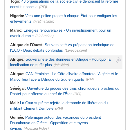
Togo:
43 organisations de la société civile dénoncent la réforme
constitutionnelle
(RFI)
Nigeria:
Vers une police propre à chaque État pour endiguer les
enlèvements
(Fratmat.info)
Maroc:
Énergies renouvelables - Un investissement pour un
avenir durable
(Libération)
Afrique de l'Ouest:
Souveraineté vs préparation technique de
l'ECO - Deux débats confondus
(Lejecos.com)
Afrique:
Souveraineté des données en Afrique - Pourquoi la
localisation ne suffit plus
(InfoWire)
Afrique:
CAN féminine - La Côte d'Ivoire affrontera l'Algérie et le
Maroc fera face à l'Afrique du Sud en quarts
(RFI)
Sénégal:
Ouverture du procès des trois chroniqueurs proches du
Pastef pour offense au chef de l'État
(RFI)
Mali:
La Cour suprême rejette la demande de libération du
militant Clément Dembélé
(RFI)
Guinée:
Polémique autour des vacances du président
Doumbouya en Grèce - Opposition et citoyens
divisés
(Agenzia Fides)