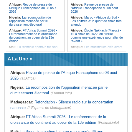
qui signe à la place de Biya
Afrique:
Revue de presse de
Afrique:
Revue de presse de
l'Afrique Francophone du 08 aout
l'Afrique Francophone du 08 aout
2026
2026
Nigeria:
La recomposition de
Afrique:
Maroc - Afrique du Sud -
l'opposition menacée par le
Les chiffres d'un quart de finale très
durcissement électoral
attendu
Afrique:
FT Africa Summit 2026 -
Afrique:
Élodie Nakkach (Maroc) -
Le renforcement de la croissance
« La finale de 2022, on l'utilise
du continent au coeur de la 13e
comme une expérience pour aller de
édition
l'avant »
Mali:
La Biennale sportive fait son
Afrique:
Les statistiques clés avant
retour après 36 ans d'interruption
le quart de finale entre la Côte
d'Ivoire et l'Algérie
Afrique de l'Ouest:
Marché
A La Une
financier régional - Un bon plant
Afrique:
Le Maroc et l'Afrique du
pour le secteur agricole
Sud se retrouvent quatre ans après
la finale
Sénégal:
FERA - La DG sortante
Afrique:
Revue de presse de l'Afrique Francophone du 08 aout
revendique un redressement
Afrique:
Côte d'Ivoire - Algérie, un
financier du fonds
duel de contrastes
2026
(allAfrica)
Sénégal:
Affaire d'actes contre
Afrique:
AfroBasket U18 - Le
nature - Le procureur du TGI de
Sénégal bat la Tunisie et prend le
Nigeria:
La recomposition de l'opposition menacée par le
Pikine-Guédiawaye interjette appel
quart
durcissement électoral
de l'ordonnance de non-lieu partiel et
(Fratmat.info)
Tunisie:
Enseignement supérieur -
de renvoi de plusieurs prévenus
Le pays lance son premier master
Madagascar:
Refondation - Silence radio sur la concertation
Sénégal:
FERA - Priorité à
interconnecté « One Health »
l'économie de la préservation,
nationale
(L'Express de Madagascar)
Tunisie:
La CCI de Tunis lance le
Cheikh Dieng décline sa vision
pôle « SPEEDUP » pour propulser
Sénégal:
Cheikh Dieng définit ses
les startups à l'international
Afrique:
FT Africa Summit 2026 - Le renforcement de la
axes prioritaires pour restructurer le
croissance du continent au coeur de la 13e édition
Fonds d'entretien routier autonome
(Fratmat.info)
Mali:
La Biennale sportive fait son retour après 36 ans