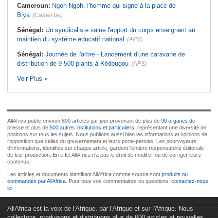
Cameroun:
Ngoh Ngoh, l'homme qui signe à la place de
Biya
(Camer.be)
Sénégal:
Un syndicaliste salue l'apport du corps enseignant au
maintien du système éducatif national
(APS)
Sénégal:
Journée de l'arbre - Lancement d'une caravane de
distribution de 9 500 plants à Kédougou
(APS)
Voir Plus »
AllAfrica publie environ 600 articles par jour provenant de plus de
90 organes de
presse
et plus de
500 autres institutions et particuliers
, représentant une diversité de
positions sur tous les sujets. Nous publions aussi bien les informations et opinions de
l'opposition que celles du gouvernement et leurs porte-paroles. Les pourvoyeurs
d'informations, identifiés sur chaque article, gardent l'entière responsabilité éditoriale
de leur production. En effet AllAfrica n'a pas le droit de modifier ou de corriger leurs
contenus.
Les articles et documents identifiant AllAfrica comme source sont
produits ou
commandés par AllAfrica
. Pour tous vos commentaires ou questions,
contactez-nous
ici
.
AllAfrica est la voix de l'Afrique. par l'Afrique et sur l'Afrique. Nous
collectons, produisons et distribuons plus de 600 articles et nouvelles