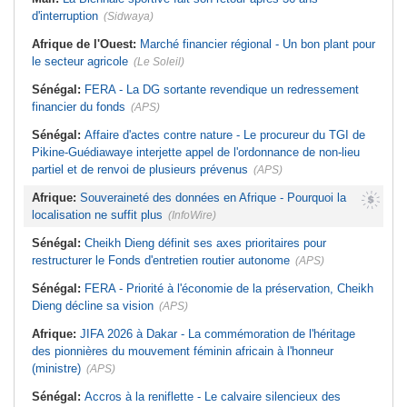
d'interruption
(Sidwaya)
Afrique de l'Ouest:
Marché financier régional - Un bon plant pour
le secteur agricole
(Le Soleil)
Sénégal:
FERA - La DG sortante revendique un redressement
financier du fonds
(APS)
Sénégal:
Affaire d'actes contre nature - Le procureur du TGI de
Pikine-Guédiawaye interjette appel de l'ordonnance de non-lieu
partiel et de renvoi de plusieurs prévenus
(APS)
Afrique:
Souveraineté des données en Afrique - Pourquoi la
localisation ne suffit plus
(InfoWire)
Sénégal:
Cheikh Dieng définit ses axes prioritaires pour
restructurer le Fonds d'entretien routier autonome
(APS)
Sénégal:
FERA - Priorité à l'économie de la préservation, Cheikh
Dieng décline sa vision
(APS)
Afrique:
JIFA 2026 à Dakar - La commémoration de l'héritage
des pionnières du mouvement féminin africain à l'honneur
(ministre)
(APS)
Sénégal:
Accros à la reniflette - Le calvaire silencieux des