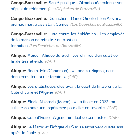
Congo-Brazzaville:
Santé publique - Ollombo réceptionne son
hôpital de référence
(Les Dépêches de Brazzaville)
Congo-Brazzaville:
Distinction - Darrel Ornelle Elion Assiana
promue maître-assistant Cames
(Les Dépêches de Brazzaville)
Congo-Brazzaville:
Lutte contre les épidémies - Les employés
de la maison de retraite Kambissi en
formation
(Les Dépêches de Brazzaville)
Afrique:
Maroc - Afrique du Sud - Les chiffres d'un quart de
finale très attendu
(CAF)
Afrique:
Naomi Eto (Cameroun) - « Face au Nigeria, nous
donnerons tout sur le terrain. »
(CAF)
Afrique:
Les statistiques clés avant le quart de finale entre la
Côte d'Ivoire et l'Algérie
(CAF)
Afrique:
Élodie Nakkach (Maroc) - « La finale de 2022, on
l'utilise comme une expérience pour aller de l'avant »
(CAF)
Afrique:
Côte d'Ivoire - Algérie, un duel de contrastes
(CAF)
Afrique:
Le Maroc et l'Afrique du Sud se retrouvent quatre ans
après la finale
(CAF)