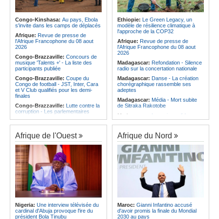
Afrique:
Les statistiques clés avant
Angola:
Le pays totalise six
le quart de finale entre la Côte
médailles au Championnat du
d'Ivoire et l'Algérie
monde de ju-jitsu
Congo-Kinshasa:
Au pays, Ebola
Ethiopie:
Le Green Legacy, un
Afrique:
Le Maroc et l'Afrique du
s'invite dans les camps de déplacés
modèle de résilience climatique à
Angola:
Le pays criminalise la
Sud se retrouvent quatre ans après
l'approche de la COP32
diffusion de fausses informations
Afrique:
Revue de presse de
la finale
sur Internet
l'Afrique Francophone du 08 aout
Afrique:
Revue de presse de
Afrique:
Côte d'Ivoire - Algérie, un
2026
l'Afrique Francophone du 08 aout
duel de contrastes
2026
Congo-Brazzaville:
Concours de
musique 'Talents +' - La liste des
Madagascar:
Refondation - Silence
participants publiée
radio sur la concertation nationale
Congo-Brazzaville:
Coupe du
Madagascar:
Danse - La création
Congo de football - JST, Inter, Cara
chorégraphique rassemble ses
et V Club qualifiés pour les demi-
adeptes
finales
Madagascar:
Média - Mort subite
Congo-Brazzaville:
Lutte contre la
de Sitraka Rakotobe
corruption - Les parlementaires
Madagascar:
Les reins solides
sensibilisés
Madagascar:
Vol à la tire - Un
Congo-Brazzaville:
Santé publique
groupe de six femmes se retrouve
- Ollombo réceptionne son hôpital de
Afrique de l'Ouest
Afrique du Nord
en prison
référence
Madagascar:
Athlétisme - 100
Congo-Brazzaville:
Lutte contre
mètres - Junior Tsiravay et Zo
les épidémies - Les employés de la
Rakotonary co-champions
maison de retraite Kambissi en
formation
Madagascar:
Hasina
Rakotondramiara, Président du
Congo-Brazzaville:
Distinction -
Rouge - « Aucun retour
Darrel Ornelle Elion Assiana promue
d'investissement pour les petits
maître-assistant Cames
clubs »
Afrique:
Naomi Eto (Cameroun) - «
Madagascar:
Agroalimentaire - Les
Face au Nigeria, nous donnerons
Nigeria:
Une interview télévisée du
Maroc:
Gianni Infantino accusé
boissons locales conquièrent le
tout sur le terrain. »
cardinal d'Abuja provoque l'ire du
d'avoir promis la finale du Mondial
marché
président Bola Tinubu
2030 au pays
Cameroun:
Ngoh Ngoh, l'homme